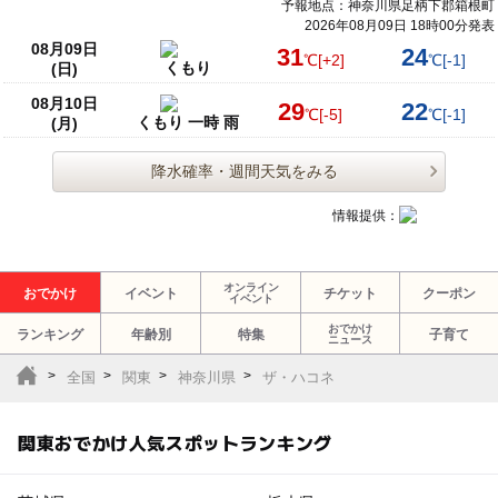
予報地点：神奈川県足柄下郡箱根町
2026年08月09日 18時00分発表
08月09日
31
24
℃
[+2]
℃
[-1]
くもり
(日)
08月10日
29
22
℃
[-5]
℃
[-1]
くもり 一時 雨
(月)
降水確率・週間天気をみる
情報提供：
オンライン
おでかけ
イベント
チケット
クーポン
イベント
おでかけ
ランキング
年齢別
特集
子育て
ニュース
全国
関東
神奈川県
ザ・ハコネ
関東おでかけ人気スポットランキング