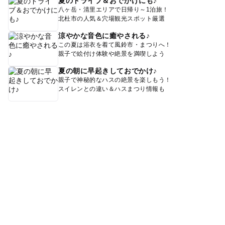
夏のドライブ＆おでかけにも♪
八ヶ岳・清里エリアで日帰り～1泊旅！
北杜市の人気＆穴場観光スポット厳選
涼やかな音色に癒やされる♪
この夏は浴衣を着て風鈴市・まつりへ！
親子で絵付け体験や絶景を満喫しよう
夏の朝に早起きしておでかけ♪
親子で神秘的なハスの絶景を楽しもう！
スイレンとの違い＆ハスまつり情報も