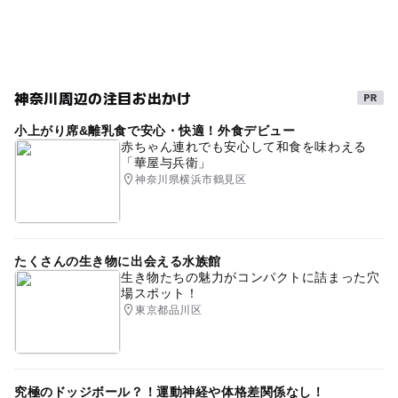
のんびり過ごす
雨の日でもOK
足柄下郡
GW(ゴールデンウィーク)2027
箱根
キッチン付き
雨の日おでかけ
神奈川周辺の注目お出かけ
小上がり席&離乳食で安心・快適！外食デビュー
赤ちゃん連れでも安心して和食を味わえる
「華屋与兵衛」
神奈川県横浜市鶴見区
たくさんの生き物に出会える水族館
生き物たちの魅力がコンパクトに詰まった穴
場スポット！
東京都品川区
究極のドッジボール？！運動神経や体格差関係なし！