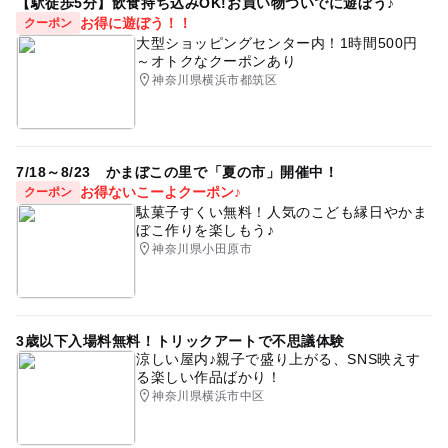
【駅徒歩5分】飲食持ち込みOK!お買い物ついでに遊ぼう♪
お得に遊ぼう！！
クーポン
大型ショッピングセンター内！1時間500円
～オトクなクーポンあり
神奈川県横浜市都筑区
7/18～8/23 かまぼこの里で「夏の市」開催中！
お得ないこーよクーポン♪
クーポン
駄菓子すくい無料！人気のこども縁日やかま
ぼこ作りを楽しもう♪
神奈川県小田原市
3歳以下入場料無料！トリックアートで不思議体験
涼しい屋内♪親子で盛り上がる、SNS映えす
る楽しい作品ばかり！
神奈川県横浜市中区