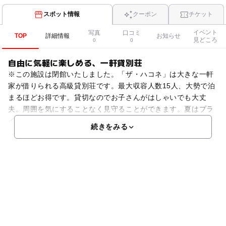
スポット情報
クーポン
チケット
イベント
写真
口コミ
TOP
詳細情報
お知らせ
見どころ
0
0
自由に気軽に楽しめる、一軒貸別荘
※この施設は閉館いたしました。「ザ・ハコネ」は大きな一軒
家が借りられる高級貸別荘です。最大収容人数15人、大勢で泊
まるほどお得です。貸切なのでお子さんがはしゃいでも大丈
夫。周囲を気にすることなく見守ることができます。夏はプラ
イベートプールで大はしゃぎし、冬は床暖房のきいたお部屋で
続きをみる