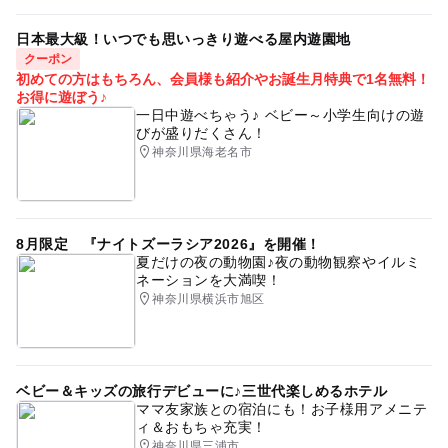
日本最大級！いつでも思いっきり遊べる屋内遊園地
クーポン
初めての方はもちろん、会員様も紹介やお誕生月特典で1名無料！
お得に遊ぼう♪
一日中遊べちゃう♪ ベビー～小学生向けの遊
びが盛りだくさん！
神奈川県海老名市
8月限定 『ナイトズーラシア2026』を開催！
夏だけの夜の動物園♪夜の動物観察やイルミ
ネーションを大満喫！
神奈川県横浜市旭区
ベビー＆キッズの旅行デビューに♪三世代楽しめるホテル
ママ友家族との宿泊にも！お子様用アメニテ
ィ＆おもちゃ充実！
神奈川県三浦市