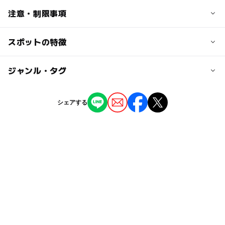
交通アクセス
注意・制限事項
大人の料金
箱根登山鉄道 箱根湯本駅下車
プランによって異なります
スポットの特徴
【プール情報】
近くの駅
プールの種類:屋外プール
レンタル品:無
箱根湯本駅
◯
ー
駐車場あり
ジャンル・タグ
駅から近い
プール用おむつ:可
駐車場詳細
ー
ー
授乳室あり
託児所
ジャンル
シェアする
あり
温泉・銭湯
プール
体験施設
ホテル・旅館
◯
◯
雨でもOK
ベビーカーOK
タグ
◯
◯
食事持込OK
レストラン
雨でも楽しめる
プール併設の宿泊施設
神奈川県
◯
ー
売店
オムツ交換台
午後から遊べる
シルバーウィーク2026
箱根登山鉄道鉄道線
食材持ち込み可
プール併設
雨でも遊べる
貸別荘
秋のお出かけ2026