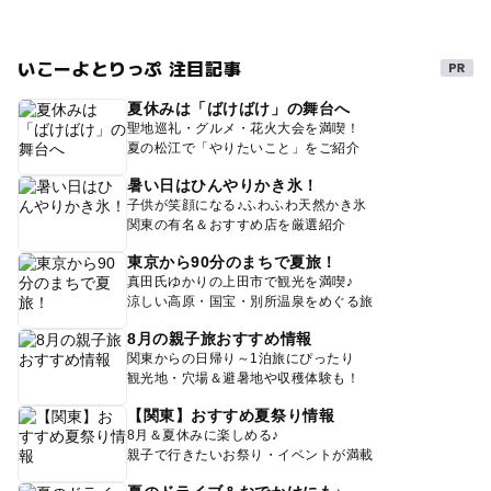
いこーよとりっぷ 注目記事
夏休みは「ばけばけ」の舞台へ
聖地巡礼・グルメ・花火大会を満喫！
夏の松江で「やりたいこと」をご紹介
暑い日はひんやりかき氷！
子供が笑顔になる♪ふわふわ天然かき氷
関東の有名＆おすすめ店を厳選紹介
東京から90分のまちで夏旅！
真田氏ゆかりの上田市で観光を満喫♪
涼しい高原・国宝・別所温泉をめぐる旅
8月の親子旅おすすめ情報
関東からの日帰り～1泊旅にぴったり
観光地・穴場＆避暑地や収穫体験も！
【関東】おすすめ夏祭り情報
8月＆夏休みに楽しめる♪
親子で行きたいお祭り・イベントが満載