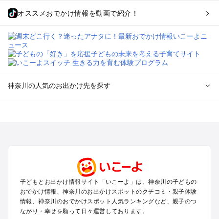
オススメおでかけ情報を動画で紹介！
神奈川の人気のお出かけ先を探す
神奈川のエリアからプール子ども連れのお出かけスポッ
トを探す
横浜・みなとみらい・中華街・ベイエリア・金沢八景のプール
お出かけ
鎌倉・湘南（藤沢・茅ヶ崎・平塚周辺）のプールお出かけ
小田原・熱海・湯河原・真鶴のプールお出かけ
町田・相模原・愛川・上野原のプールお出かけ
子どもとお出かけ情報サイト「いこーよ」は、神奈川の子どもの
新横浜・港北エリア・日吉・青葉台・鶴見のプールお出かけ
おでかけ情報、神奈川のお出かけスポットのクチコミ・親子体験
川崎のプールお出かけ
情報、神奈川のおでかけスポット人気ランキングなど、親子のつ
海老名・厚木のプールお出かけ
ながり・幸せを願って日々運営しております。