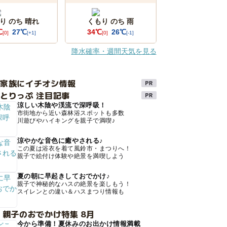
り のち 晴れ
くもり のち 雨
℃
27℃
34℃
26℃
[0]
[+1]
[0]
[-1]
降水確率・週間天気を見る
け家族にイチオシ情報
とりっぷ 注目記事
涼しい木陰や渓流で深呼吸！
市街地から近い森林浴スポットも多数
川遊びやハイキングを親子で満喫♪
涼やかな音色に癒やされる♪
この夏は浴衣を着て風鈴市・まつりへ！
親子で絵付け体験や絶景を満喫しよう
夏の朝に早起きしておでかけ♪
親子で神秘的なハスの絶景を楽しもう！
スイレンとの違い＆ハスまつり情報も
 親子のおでかけ特集 8月
今から準備！夏休みのお出かけ情報満載