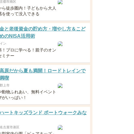
京都市南区
から徒歩圏内！子どもから大人
感を使って没入できる
金と老後資金の貯め方・増やし方＆こど
めのNISA活用術
イン
料！プロに学べる！親子のオン
セミナー
高原だから夏も満開！ロードトレインで
満喫
郡上市
や動物ふれあい、無料イベント
びがいっぱい！
ハートキッズランド ポートウォークみな
名古屋市港区
大型室内公園「ピュアキッズ」