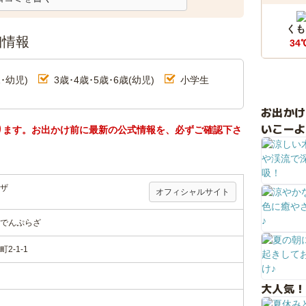
くも
細情報
34
･幼児)
3歳･4歳･5歳･6歳(幼児)
小学生
お出か
いこーよ
ります。お出かけ前に最新の公式情報を、必ずご確認下さ
ザ
オフィシャルサイト
でんぷらざ
-1-1
大人気！