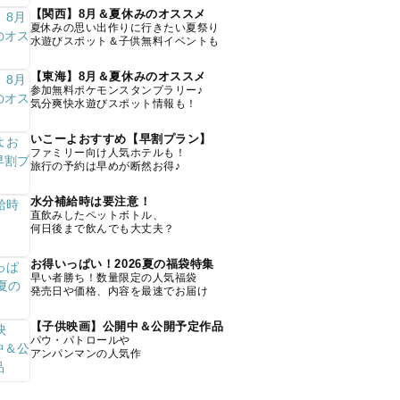
【関西】8月＆夏休みのオススメ
夏休みの思い出作りに行きたい夏祭り
水遊びスポット＆子供無料イベントも
【東海】8月＆夏休みのオススメ
参加無料ポケモンスタンプラリー♪
気分爽快水遊びスポット情報も！
いこーよおすすめ【早割プラン】
ファミリー向け人気ホテルも！
旅行の予約は早めが断然お得♪
水分補給時は要注意！
直飲みしたペットボトル、
何日後まで飲んでも大丈夫？
お得いっぱい！2026夏の福袋特集
早い者勝ち！数量限定の人気福袋
発売日や価格、内容を最速でお届け
【子供映画】公開中＆公開予定作品
パウ・パトロールや
アンパンマンの人気作