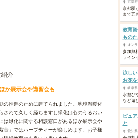
京都府
京都駅
まで五
教育資
ものた
オンラ
参加無
ライン
涼しい
設紹介
お花を
岐阜県
ほか展示会や講習会も
水遊び
など遊
動の推進のために建てられました。地球温暖化
らされて久しく経ちますし緑化は心のうるおい
ピュア
には緑化に関する相談窓口があるほか展示会や
と
紫音」ではハーブティーが楽しめます。お子様
愛知県
会員制