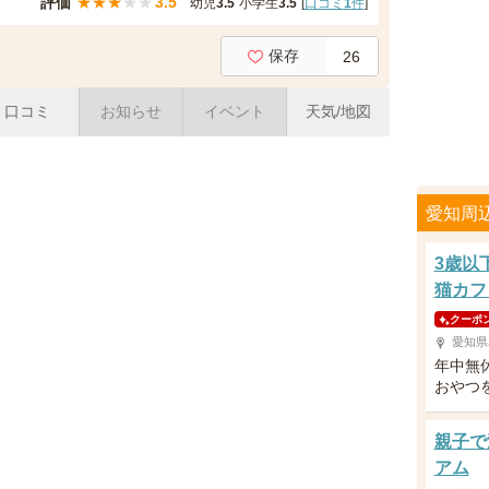
評価
★
★
★
★
★
3.5
幼児
3.5
小学生
3.5
[
口コミ
1
件
]
保存
26
口コミ
お知らせ
イベント
天気/地図
愛知周
3歳以
猫カフ
クーポ
愛知県
年中無
おやつ
親子で
アム