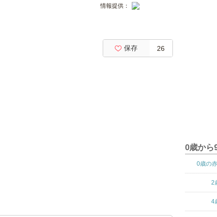
情報提供：
保存
26
0歳から
0歳の
2
4