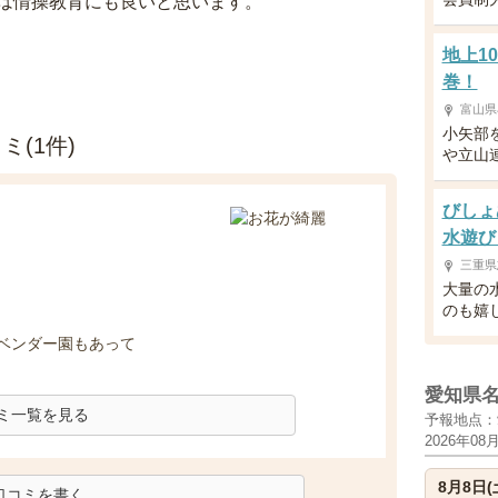
は情操教育にも良いと思います。
地上1
巻！
富山県
小矢部
(1件)
や立山
びしょ
水遊び
三重県
大量の
のも嬉
ラベンダー園もあって
愛知県
ミ一覧を見る
予報地点：
2026年08
8月8日(
口コミを書く