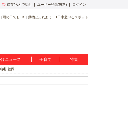
保存/あとで読む
ユーザー登録(無料)
ログイン
雨の日でもOK
動物とふれあう
1日中遊べるスポット
かけニュース
子育て
特集
沖縄
福岡