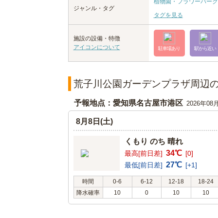
植物園・フラワーパーク
ジャンル・タグ
タグを見る
施設の設備・特徴
アイコンについて
駐車場あり
駅から近い
荒子川公園ガーデンプラザ周辺
予報地点：愛知県名古屋市港区
2026年08
8月8日(土)
くもり のち 晴れ
34℃
最高[前日差]
[0]
27℃
最低[前日差]
[+1]
時間
0-6
6-12
12-18
18-24
降水確率
10
0
10
10