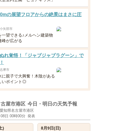
00mの展望フロアからの絶景はまさに圧
小矢部市
を一望できる♪メルヘン建築物
連峰が広がる
ぬれ覚悟！「ジャブジャブラグーン」で
！
志摩市
水に親子で大興奮！木陰がある
しいポイント◎
名古屋市港区
今日・明日の天気予報
愛知県名古屋市港区
月08日 00時00分
発表
土)
8月9日(日)