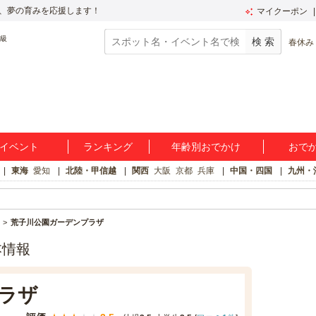
、夢の育みを応援します！
マイクーポン
春休み
イベント
ランキング
年齢別おでかけ
おで
東海
愛知
北陸・甲信越
関西
大阪
京都
兵庫
中国・四国
九州・
荒子川公園ガーデンプラザ
本情報
ラザ