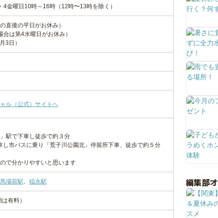
4金曜日10時～16時（12時〜13時を除く）
の直後の平日がお休み）
場合は第4水曜日がお休み）
1月3日）
ャル（公式）サイトへ
」駅で下車し徒歩で約３分
車し市バスに乗り「荒子川公園北」停留所下車、徒歩で約５分
ので分かりやすいと思います
編集部
馬場前駅
、
稲永駅
期は有料）