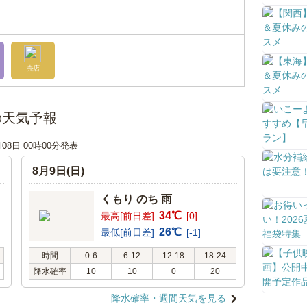
売店
の天気予報
月08日 00時00分発表
8月9日(日)
くもり のち 雨
34℃
最高[前日差]
[0]
26℃
最低[前日差]
[-1]
時間
0-6
6-12
12-18
18-24
降水確率
10
10
0
20
降水確率・週間天気を見る