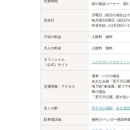
営業時間
緑の相談コーナー 第2・
月曜日（祝日の場合はそ
定休日
毎月第3水曜日（祝日の
年末年始（12月29日〜
子供の料金
入館料 無料
大人の料金
入館料 無料
オフィシャル
このスポットのオフィシ
（公式）サイト
電車・バスの場合
あおなみ線「荒子川公園
交通情報・アクセス
地下鉄｢東海通」駅で下
車の場合
「荒子川公園」駅が近い
近くの駅
荒子川公園駅
、
名古屋競
駐車場詳細
無料(ラベンダー開花時