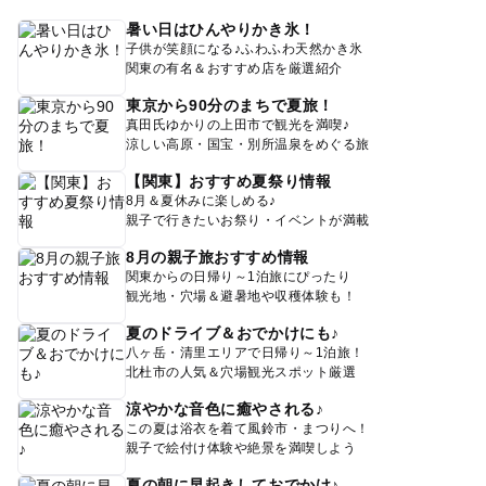
暑い日はひんやりかき氷！
子供が笑顔になる♪ふわふわ天然かき氷
関東の有名＆おすすめ店を厳選紹介
東京から90分のまちで夏旅！
真田氏ゆかりの上田市で観光を満喫♪
涼しい高原・国宝・別所温泉をめぐる旅
【関東】おすすめ夏祭り情報
8月＆夏休みに楽しめる♪
親子で行きたいお祭り・イベントが満載
8月の親子旅おすすめ情報
関東からの日帰り～1泊旅にぴったり
観光地・穴場＆避暑地や収穫体験も！
夏のドライブ＆おでかけにも♪
八ヶ岳・清里エリアで日帰り～1泊旅！
北杜市の人気＆穴場観光スポット厳選
涼やかな音色に癒やされる♪
この夏は浴衣を着て風鈴市・まつりへ！
親子で絵付け体験や絶景を満喫しよう
夏の朝に早起きしておでかけ♪