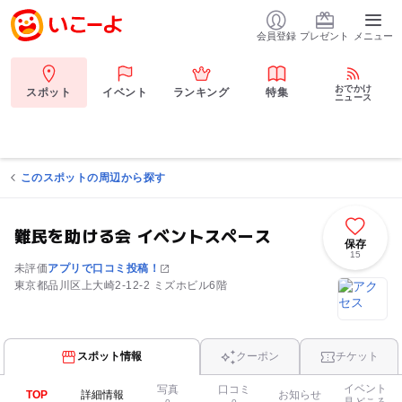
会員登録
プレゼント
メニュー
おでかけ
スポット
イベント
ランキング
特集
ニュース
このスポットの周辺から探す
難民を助ける会 イベントスペース
保存
15
未評価
アプリで口コミ投稿！
東京都品川区上大崎2-12-2 ミズホビル6階
スポット情報
クーポン
チケット
イベント
写真
口コミ
TOP
詳細情報
お知らせ
見どころ