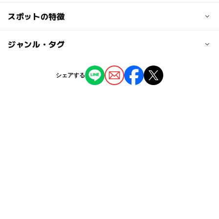
イベントの際は有料
交通アクセス
スポットの特徴
JR/東急目黒線/東京メトロ南北線/都営三田線 目黒駅から
大人の料金
徒歩2分
ー
◯
駐車場あり
ジャンル・タグ
駅から近い
無料
docomoを正面に右折してすぐです。
イベントの際は有料
ビルの1階は、「ファミリーマート」が入っています。
ー
ー
授乳室あり
託児所
ジャンル
シェアする
文化施設
近くの駅
◯
ー
雨でもOK
ベビーカーOK
目黒駅
タグ
ー
ー
食事持込OK
レストラン
駐車場詳細
無料施設
節約お出かけ
雨の日でもOK
施設にお問い合わせください。
ー
ー
売店
オムツ交換台
雨でも楽しめる
活動
東京メトロ南北線
駅から近い
雨でも遊べる
山手線
室内
雨の日おでかけ
無料で遊べる
GW(ゴールデンウィーク)2027
東急目黒線