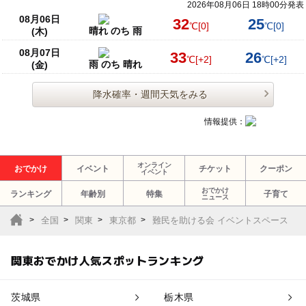
2026年08月06日 18時00分発表
08月06日
32
25
℃
[0]
℃
[0]
晴れ のち 雨
(木)
08月07日
33
26
℃
[+2]
℃
[+2]
雨 のち 晴れ
(金)
降水確率・週間天気をみる
情報提供：
オンライン
おでかけ
イベント
チケット
クーポン
イベント
おでかけ
ランキング
年齢別
特集
子育て
ニュース
全国
関東
東京都
難民を助ける会 イベントスペース
関東おでかけ人気スポットランキング
茨城県
栃木県