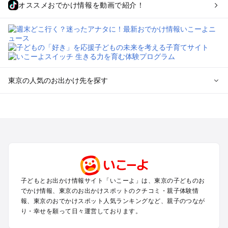
オススメおでかけ情報を動画で紹介！
東京の人気のお出かけ先を探す
東京のエリアからプール子ども連れのお出かけスポット
を探す
立川・国分寺・八王子・昭島・多摩のプールお出かけ
お台場・品川・新橋・汐留・豊洲のプールお出かけ
上野・浅草・錦糸町・両国のプールお出かけ
町田・相模原・愛川・上野原のプールお出かけ
渋谷・原宿・恵比寿・中目黒・自由が丘のプールお出かけ
子どもとお出かけ情報サイト「いこーよ」は、東京の子どものお
池袋・赤羽・王子・巣鴨・目白・石神井のプールお出かけ
でかけ情報、東京のお出かけスポットのクチコミ・親子体験情
新宿・高田馬場・代々木・千駄ヶ谷のプールお出かけ
報、東京のおでかけスポット人気ランキングなど、親子のつなが
銀座・丸の内・日本橋・有楽町・築地・月島のプールお出かけ
り・幸せを願って日々運営しております。
吉祥寺・三鷹・中野・高円寺・荻窪・阿佐谷のプールお出かけ