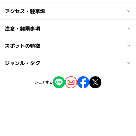
子供の料金
アクセス・駐車場
■リフト券 小学生以下
●1日券 2,000円
交通アクセス
注意・制限事項
●午前券 1,500円
■車でのアクセス
●午後券 1,500円
・九州方面からは、九州自動車道、北九州道路、関門自動
スポットの特徴
スキーこどもの日イベント：あり
●10回券 3,500円
車道を経由して中国自動車道「戸河内IC」下車。
ソリ遊び：出来る
●1回券 400円
・広島市内からは、山陽自動車道、広島自動車道を経由し
キッズパーク：あり
※毎月第1、3土曜日は小学生以下1000円
◯
ー
駐車場あり
ジャンル・タグ
駅から近い
て中国自動車道「戸河内IC」下車。
ファミリーゲレンデ：あり
※シーズン中でも料金が変更される場合があります（2016
■町内スキー場シャトルバス（有料）1・2月の日曜日・祝
スキー教室（キッズスクール）：あり
年11月現在）
日のみ
ー
ー
授乳室あり
託児所
ジャンル
キッズウェアレンタル：あり
シェアする
※詳しくはHPでご確認下さい
キッズスキーレンタル：あり
スキー場
大人の料金
ー
ー
雨でもOK
ベビーカーOK
キッズスノーボードレンタル：あり
■リフト券
駐車場料金
その他キッズレンタル：そり
●1日券 3,800円
タグ
ー
◯
食事持込OK
レストラン
1,000円
●午前券 3,000円
駐車場あり
初心者向けスキー場2025-2026
●午後券 3,000円
ー
ー
売店
オムツ交換台
●10回券 3,500円
ファミリーゲレンデ
キッズパーク
冬のレジャー
●1回券 400円