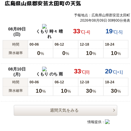
広島県山県郡安芸太田町の天気
予報地点：広島県山県郡安芸太田町
2026年08月09日 00時00分発表
08月09日
33
19
くもり 時々 晴
℃
[-4]
℃
[-5]
(日)
れ
時間
00-06
06-12
12-18
18-24
0
0
10
10
降水確率
%
%
%
%
08月10日
33
20
℃
[0]
℃
[+1]
くもり のち 雨
(月)
時間
00-06
06-12
12-18
18-24
10
10
30
30
降水確率
%
%
%
%
週間天気をみる
情報提供：