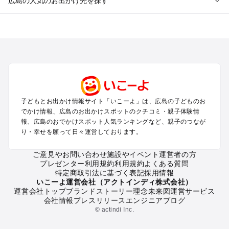
広島の人気のお出かけ先を探す
広島のエリアからプール子ども連れのお出かけスポット
を探す
尾道・福山・鞆の浦のプールお出かけ
広島・宮島のプールお出かけ
呉・東広島・竹原・三原のプールお出かけ
三次・庄原・三段峡・世羅・芸北のプールお出かけ
子どもとお出かけ情報サイト「いこーよ」は、広島の子どものお
広島の定番お出かけスポット
でかけ情報、広島のお出かけスポットのクチコミ・親子体験情
広島の遊園地
報、広島のおでかけスポット人気ランキングなど、親子のつなが
り・幸せを願って日々運営しております。
広島の動物園
広島のバーベキュー
ご意見やお問い合わせ
施設やイベント運営者の方
広島の釣り
プレゼンター利用規約
利用規約
よくある質問
広島の牧場
特定商取引法に基づく表記
採用情報
広島のプール
いこーよ運営会社（アクトインディ株式会社）
運営会社トップ
ブランドストーリー
理念
未来図
運営サービス
広島のアスレチック
会社情報
プレスリリース
エンジニアブログ
広島の公園・総合公園
© actindi Inc.
広島の観光