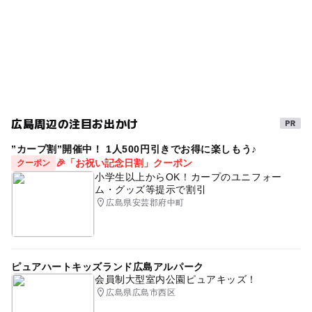
外遊び
芸北
スキー教室(キッズスクール)2025-2026
※シーズン中でも料金が変更される場合があります（2016
年11月現在）
朝から遊べる
高速ICから近いスキー場2025-2026
冬休み2025-2026
スキー教室2025-2026
そり遊び
スキーこどもの日イベント2025-2026
駐車場無料
スキーレンタル2025-2026
ちびっこ広場
旅行
広島周辺の注目お出かけ
キッズパークがあるスキー場2025-2026
”カープ割”開催中！ 1人500円引きでお得に楽しもう♪
🎉「お祝い記念日割」クーポン
クーポン
小学生以上からOK！カープのユニフォー
ム・グッズ等提示で割引
広島県安芸郡府中町
ピュアハートキッズランド広島アルパーク
会員制大型室内公園ピュアキッズ！
広島県広島市西区