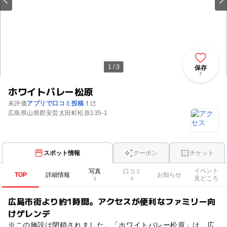
1 / 3
保存
7
ホワイトバレー松原
未評価
アプリで口コミ投稿！
広島県山県郡安芸太田町松原135-1
スポット情報
クーポン
チケット
イベント
写真
口コミ
TOP
詳細情報
お知らせ
見どころ
3
0
広島市街より約1時間。アクセスが便利なファミリー向
けゲレンデ
※この施設は閉鎖されました。「ホワイトバレー松原」は、広