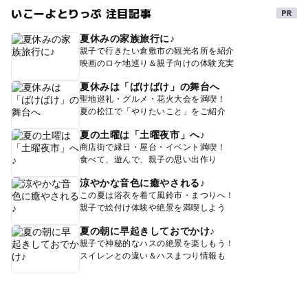
いこーよとりっぷ 注目記事
夏休みの家族旅行に♪
親子で行きたい倉敷市の観光名所を紹介
映画のロケ地巡り＆親子向けの体験充実
夏休みは「ばけばけ」の舞台へ
聖地巡礼・グルメ・花火大会を満喫！
夏の松江で「やりたいこと」をご紹介
夏の土曜は「土曜夜市」へ♪
商店街で縁日・屋台・イベント満喫！
食べて、遊んで、親子の思い出作り
涼やかな音色に癒やされる♪
この夏は浴衣を着て風鈴市・まつりへ！
親子で絵付け体験や絶景を満喫しよう
夏の朝に早起きしておでかけ♪
親子で神秘的なハスの絶景を楽しもう！
スイレンとの違い＆ハスまつり情報も