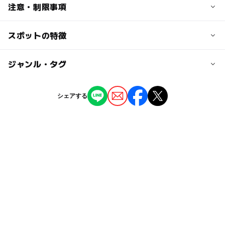
小学生【7月～9月】700円【10月～6月】600円
交通アクセス
注意・制限事項
4歳以上幼児 300円
お車ご利用の場合
■中国自動車道津山IC→国道53号線・津山広域農道→12㎞
スポットの特徴
■営業期間 年間通して。（火曜休業。7/20～8月末は無
17時以降のナイトタイム
で現地。
休）
小学生 400円
公共交通機関ご利用の場合
■プール用オムツ 水浴び用パンツ着用、その上に水着着
幼児 200円
◯
ー
駐車場あり
ジャンル・タグ
駅から近い
■津山駅→中鉄バススポーツセンター行き20分→グリーン
用
ヒルズ前バス停→徒歩5分。
■プールの種類
大人の料金
ー
ー
授乳室あり
託児所
ジャンル
幼児プール、ウォータースライダー（身長120ｃｍ以上）
シェアする
大人
近くの駅
（いこーよ調べ）
プール
公園・総合公園
【7月～9月】1400円【10月～6月】1200円
◯
ー
雨でもOK
ベビーカーOK
津山駅
17時以降のナイトタイム 800円
タグ
ー
◯
食事持込OK
レストラン
駐車可能台数
高齢者（65歳以上）
室内
プール用オムツ可
GW
ジェット風呂
800台
【7月～9月】800円【10月～6月】600円
ー
ー
売店
オムツ交換台
17時以降のナイトタイムナイトタイム 500円
秋のお出かけ2026
夏休み2016
温水プール有り
駐車場料金
サウナあり
駐車場無料
屋内プール有り
屋外遊び
中学生以上の学生は、学生証提示で大人基本料金から200
無料
円の割引があります。
春休み2027
スパ・温泉
ジャグジー
三連休