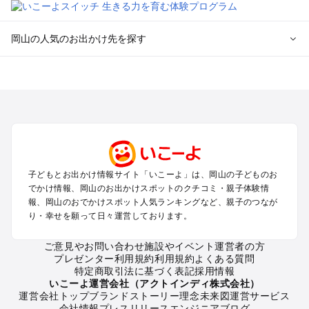
岡山の人気のお出かけ先を探す
岡山のエリアからプール子ども連れのお出かけスポット
を探す
岡山・吉備路・玉野・牛窓のプールお出かけ
倉敷・瀬戸大橋・総社・井笠のプールお出かけ
蒜山・津山・美作三湯のプールお出かけ
高梁・新見・吉備高原のプールお出かけ
子どもとお出かけ情報サイト「いこーよ」は、岡山の子どものお
岡山の定番お出かけスポット
でかけ情報、岡山のお出かけスポットのクチコミ・親子体験情
岡山の遊園地
報、岡山のおでかけスポット人気ランキングなど、親子のつなが
り・幸せを願って日々運営しております。
岡山の動物園
岡山のバーベキュー
ご意見やお問い合わせ
施設やイベント運営者の方
岡山の釣り
プレゼンター利用規約
利用規約
よくある質問
岡山の牧場
特定商取引法に基づく表記
採用情報
岡山のプール
いこーよ運営会社（アクトインディ株式会社）
運営会社トップ
ブランドストーリー
理念
未来図
運営サービス
岡山のアスレチック
会社情報
プレスリリース
エンジニアブログ