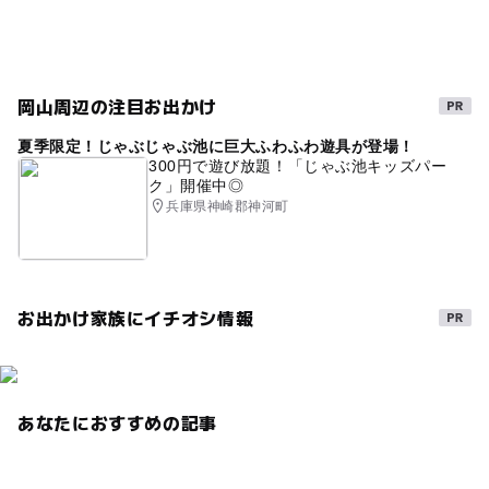
サウナ
温水プール
夏休み2026
雨でも遊べる
ドライブ
プールもある温泉
屋内プールあり
駅から近い
GW(ゴールデンウィーク)2027
自然体験
岡山周辺の注目お出かけ
おむつ交換台あり
浮輪持ち込み可
売店
夏季限定！じゃぶじゃぶ池に巨大ふわふわ遊具が登場！
幼児プール
雨でも楽しめる
雨の日でもOK
300円で遊び放題！「じゃぶ池キッズパー
ク」開催中◎
姫新線(岡山県)
屋内プール
シルバーウィーク2026
兵庫県神崎郡神河町
ウォータースライダー
ゴールデンウィーク
午後から遊べる
レストランあり
プール用おむつ可
お出かけ家族にイチオシ情報
平成27年
屋外プール
流れるプール
姫新線
カフェあり
フィットネス
運動・体を動かす
リラクゼーションプール
駐車場あり
雨の日おでかけ
あなたにおすすめの記事
温泉プール
レストラン有り