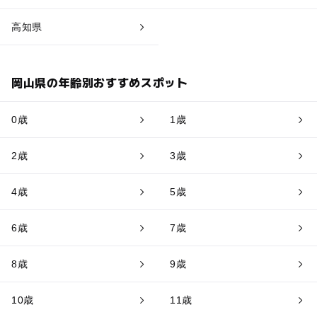
高知県
岡山県の年齢別おすすめスポット
0歳
1歳
2歳
3歳
4歳
5歳
6歳
7歳
8歳
9歳
10歳
11歳