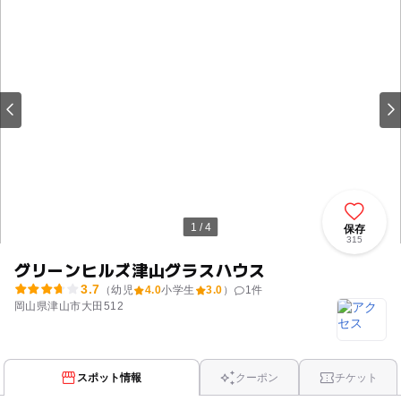
1 / 4
保存
315
グリーンヒルズ津山グラスハウス
3.7
（幼児
4.0
小学生
3.0
）
1
件
岡山県津山市大田512
スポット情報
クーポン
チケット