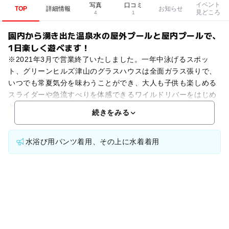
イベント
写真
口コミ
TOP
詳細情報
お知らせ
見どころ
4
1
園内から湧き出た温泉水の屋外プールと屋内プールで、
1日楽しく遊べます！
※2021年3月で営業終了いたしました。一年中泳げるスポッ
ト、グリーンヒルズ津山のグラスハウスは全面ガラス張りで、
いつでも常夏気分を味わうことができ、大人も子供も楽しめる
スライダーや急流すべりを体感できるワイルドリバーをはじめ
とする様々なプールがあります。園内に湧き出た温泉を利用
続きをみる
水浴び用パンツ着用、その上に水着着用