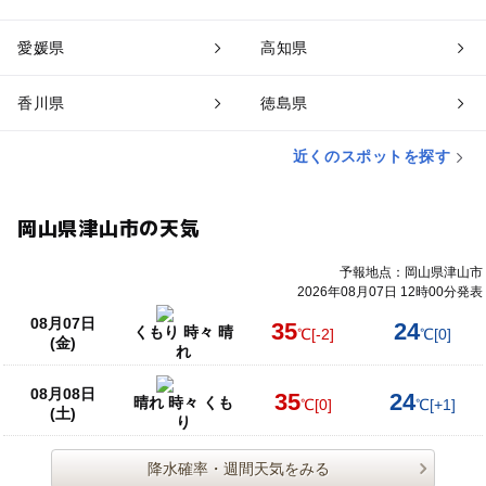
愛媛県
高知県
香川県
徳島県
近くのスポットを探す
岡山県津山市の天気
予報地点：岡山県津山市
2026年08月07日 12時00分発表
08月07日
35
24
くもり 時々 晴
℃
[-2]
℃
[0]
(金)
れ
08月08日
35
24
晴れ 時々 くも
℃
[0]
℃
[+1]
(土)
り
降水確率・週間天気をみる