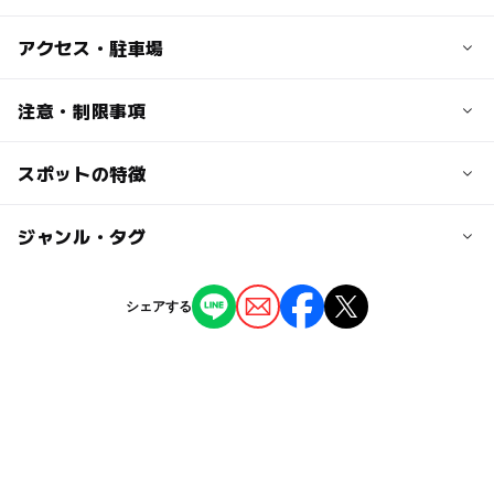
子供の料金
アクセス・駐車場
＊大人料金参照（小学生まで半額）
交通アクセス
注意・制限事項
大人の料金
釧路湿原駅からおよそ13km
素泊まりログハウス/夏4,200円 冬4,800円
スポットの特徴
設備
＊お食事はレストランで召し上がることができます。
駐車場詳細
・レストラン
・談話室
無料
◯
ー
駐車場あり
ジャンル・タグ
駅から近い
ー
ー
授乳室あり
託児所
ジャンル
シェアする
ホテル・旅館
◯
◯
雨でもOK
ベビーカーOK
タグ
ー
◯
食事持込OK
レストラン
GW2016
ログハウス
室内
雨の日おでかけ
ー
ー
売店
オムツ交換台
自然の中に泊まる
宿泊
駐車場あり