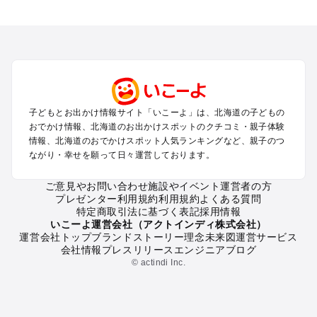
北海道のエリアからプール子ども連れのお出かけスポッ
トを探す
札幌（大通公園・すすきの）周辺のプールお出かけ
旭川・美瑛・層雲峡のプールお出かけ
登別・洞爺湖・苫小牧・室蘭のプールお出かけ
函館・湯の川温泉・大沼・松前のプールお出かけ
帯広・十勝・サホロ・狩勝高原のプールお出かけ
子どもとお出かけ情報サイト「いこーよ」は、北海道の子どもの
千歳・石狩・空知・美唄のプールお出かけ
おでかけ情報、北海道のお出かけスポットのクチコミ・親子体験
小樽・積丹・キロロのプールお出かけ
情報、北海道のおでかけスポット人気ランキングなど、親子のつ
富良野・美瑛・トマム・占冠のプールお出かけ
ながり・幸せを願って日々運営しております。
ニセコ・ルスツのプールお出かけ
知床・ウトロ・羅臼・網走・北見のプールお出かけ
ご意見やお問い合わせ
施設やイベント運営者の方
プレゼンター利用規約
利用規約
よくある質問
釧路・阿寒・屈斜路・川湯・根室のプールお出かけ
特定商取引法に基づく表記
採用情報
えりも・日高・新冠のプールお出かけ
いこーよ運営会社（アクトインディ株式会社）
稚内・宗谷岬・留萌のプールお出かけ
運営会社トップ
ブランドストーリー
理念
未来図
運営サービス
会社情報
プレスリリース
エンジニアブログ
離島（利尻・礼文・天売・焼尻）のプールお出かけ
© actindi Inc.
北海道の定番お出かけスポット
北海道の遊園地