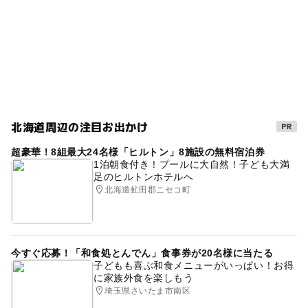
雨の日でもOK
ゴールデンウィーク2016
GW(ゴールデンウィーク)2016
GW
雨でも楽しめる
GW(ゴールデンウィーク)2027
秋のお出かけ2026
アットホーム
三連休
ペンション
ベビーカーOK
gw2015
雨でも遊べる
シルバーウィーク2026
北海道周辺の注目お出かけ
GW(ゴールデンウィーク)2015
超豪華！8組最大24名様「ヒルトン」8施設の無料宿泊券
1泊朝食付き！プールに大自然！子ども大満
足のヒルトンホテルへ
北海道虻田郡ニセコ町
今すぐ応募！「和食処とんでん」食事券が20名様に当たる
子どもも喜ぶ和食メニューがいっぱい！お得
に家族外食を楽しもう
埼玉県さいたま市南区