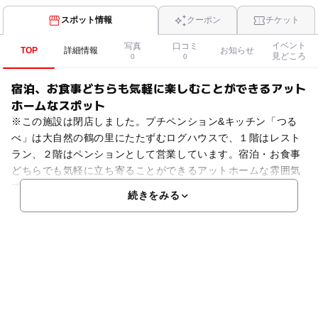
スポット情報
クーポン
チケット
イベント
写真
口コミ
TOP
詳細情報
お知らせ
見どころ
0
0
宿泊、お食事どちらも気軽に楽しむことができるアット
ホームなスポット
※この施設は閉店しました。プチペンション&キッチン「つる
べ」は大自然の鶴の里にたたずむログハウスで、１階はレスト
ラン、２階はペンションとして営業しています。宿泊・お食事
どちらでも気軽に立ち寄ることができるアットホームな雰囲気
です。そして、道東特有の新鮮な空気とおいしい水で、心も体
続きをみる