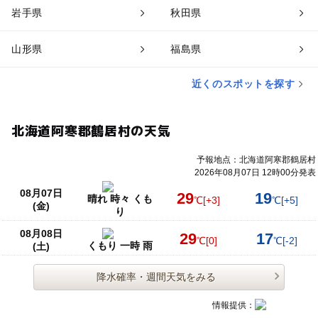
岩手県
秋田県
山形県
福島県
近くのスポットを探す
北海道阿寒郡鶴居村の天気
予報地点：北海道阿寒郡鶴居村
2026年08月07日 12時00分発表
08月07日
29
19
晴れ 時々 くも
℃
[+3]
℃
[+5]
(金)
り
08月08日
29
17
℃
[0]
℃
[-2]
くもり 一時 雨
(土)
降水確率・週間天気をみる
情報提供：