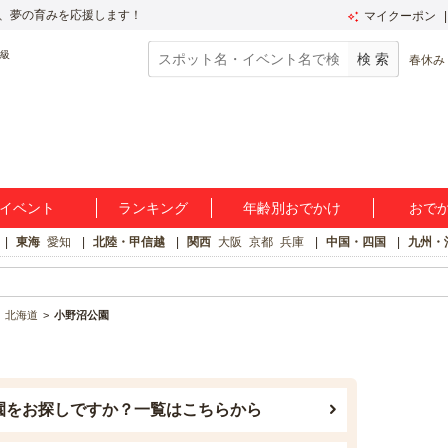
、夢の育みを応援します！
マイクーポン
春休み
イベント
ランキング
年齢別おでかけ
おで
東海
愛知
北陸・甲信越
関西
大阪
京都
兵庫
中国・四国
九州・
北海道
小野沼公園
園をお探しですか？一覧はこちらから