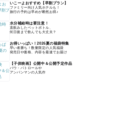
いこーよおすすめ【早割プラン】
ファミリー向け人気ホテルも！
旅行の予約は早めが断然お得♪
水分補給時は要注意！
直飲みしたペットボトル、
何日後まで飲んでも大丈夫？
お得いっぱい！2026夏の福袋特集
早い者勝ち！数量限定の人気福袋
発売日や価格、内容を最速でお届け
【子供映画】公開中＆公開予定作品
パウ・パトロールや
アンパンマンの人気作