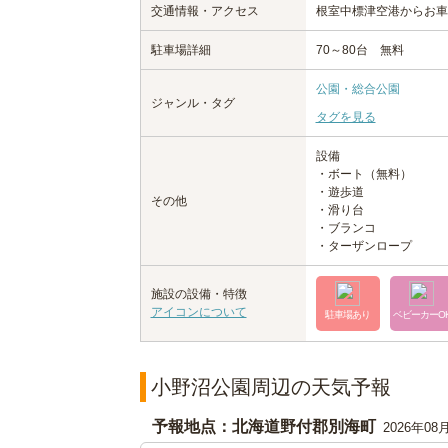
交通情報・アクセス
根室中標津空港からお車
駐車場詳細
70～80台 無料
公園・総合公園
ジャンル・タグ
タグを見る
設備
・ボート（無料）
・遊歩道
その他
・滑り台
・ブランコ
・ターザンロープ
施設の設備・特徴
アイコンについて
駐車場あり
ベビーカーO
小野沼公園周辺の天気予報
予報地点：北海道野付郡別海町
2026年08