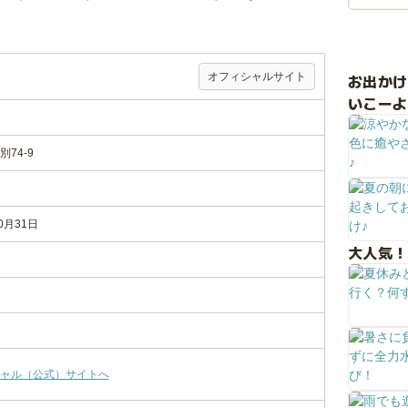
オフィシャルサイト
お出か
いこーよ
74-9
0月31日
大人気！
ャル（公式）サイトへ