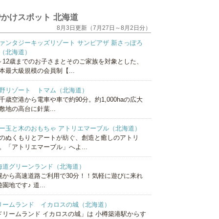
かけスポット 北海道
8月3日更新（7月27日～8月2日分）
ァンタジーキッズリゾート サンピアザ 新さっぽろ
（北海道）
～12歳までのお子さまとそのご家族を対象とした、
本最大級規模の会員制【...
野リゾート トマム（北海道）
千歳空港から電車や車で約90分。約1,000haの広大
敷地の高台に針葉...
ー玉と木のおもちゃ アトリエマーブル（北海道）
のぬくもりとアートが紡ぐ、創造と癒しのアトリ
。「アトリエマーブル」へよ...
海道グリーンランド（北海道）
幌から高速道路ご利用で30分！！気軽に遊びに来れ
園地です♪ 道...
リームランド イカロスの城（北海道）
ドリームランド イカロスの城」は 小樽築港駅からす