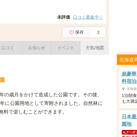
未評価
口コミ募集中！
保存
2
口コミ
お知らせ
イベント
天気/地図
北海道
超豪華
園
料宿泊
北海道
0年の歳月をかけて造成した公園です。その後、
1泊朝
も大満
6年に公園用地として寄附されました。自然林に
無料で楽しむことができます。
日本最
園地
クーポ