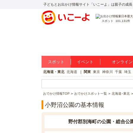
子どもとお出かけ情報サイト「いこーよ」は親子の成長
スポット
101,131件
スポット
イベント
オンライン
北海道・東北
北海道
関東
東京
神奈川
千葉
埼玉
おでかけ情報TOP
おでかけスポット一覧
北海道･東北
小野沼公園の基本情報
野付郡別海町の公園・総合公