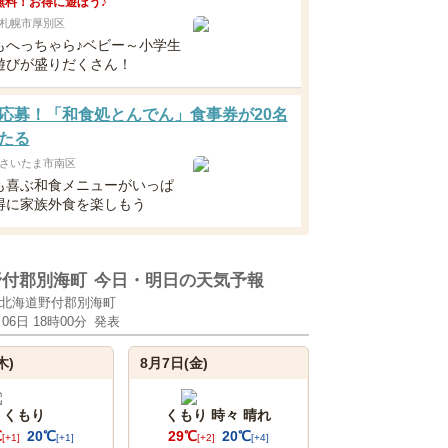
無料！お得に遊ぼう♪
札幌市厚別区
もへっちゃら♪ベビー～小学生
遊びが盛りだくさん！
応募！「和食処とんでん」食事券が20名
たる
さいたま市南区
も喜ぶ和食メニューがいっぱ
得に家族外食を楽しもう
野付郡別海町
今日・明日の天気予報
北海道野付郡別海町
月06日 18時00分
発表
木)
8月7日(金)
くもり
くもり 時々 晴れ
℃
20℃
29℃
20℃
[+1]
[+1]
[+2]
[+4]