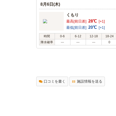
8月6日(木)
くもり
28℃
最高[前日差]
[+1]
20℃
最低[前日差]
[+1]
時間
0-6
6-12
12-18
18-24
降水確率
---
---
---
0
口コミを書く
施設情報を送る