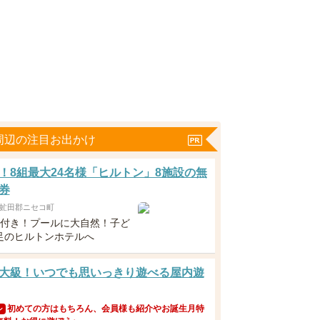
周辺の注目お出かけ
！8組最大24名様「ヒルトン」8施設の無
券
虻田郡ニセコ町
食付き！プールに大自然！子ど
足のヒルトンホテルへ
大級！いつでも思いっきり遊べる屋内遊
初めての方はもちろん、会員様も紹介やお誕生月特
ン