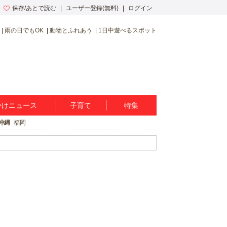
保存/あとで読む
ユーザー登録(無料)
ログイン
雨の日でもOK
動物とふれあう
1日中遊べるスポット
かけニュース
子育て
特集
沖縄
福岡