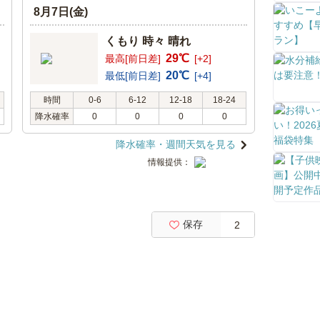
8月7日(金)
くもり 時々 晴れ
29℃
最高[前日差]
[+2]
20℃
最低[前日差]
[+4]
時間
0-6
6-12
12-18
18-24
降水確率
0
0
0
0
降水確率・週間天気を見る
情報提供：
保存
2