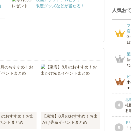
遊
限定グッズなどが当たる！
人気おで
フ
！
店
1
0
日
星
新
2
な
ビ
木
3
エ
北
4
札
る遊
月のおすすめ！お出
【東海】8月のおすすめ！お出
ベントまとめ
かけ先＆イベントまとめ
ド
5
「