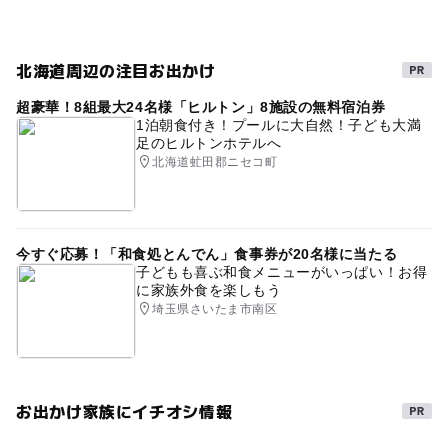
寒い日
雨のお出かけ
GW(ゴールデンウィーク)2016
スパ・温泉
室内
自然の中に泊まる
駐車場あり
北海道周辺の注目お出かけ
宿泊ができる
川湯・屈斜路
三連休
超豪華！8組最大24名様「ヒルトン」8施設の無料宿泊券
雨の日おでかけ
寒くても楽しめる
掛け流し
1泊朝食付き！プールに大自然！子ども大満
足のヒルトンホテルへ
秋のお出かけ2026
温泉がある宿泊施設
北海道虻田郡ニセコ町
午後から遊べる
GW2016
ホテル
旅行
家族で温泉
雨でもOK
今すぐ応募！「和食処とんでん」食事券が20名様に当たる
子どもも喜ぶ和食メニューがいっぱい！お得
に家族外食を楽しもう
埼玉県さいたま市南区
お出かけ家族にイチオシ情報