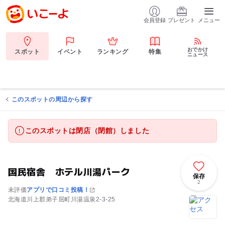
会員登録
プレゼント
メニュー
おでかけ
スポット
イベント
ランキング
特集
ニュース
このスポットの周辺から探す
このスポットは閉店（閉館）しました
国民宿舎 ホテル川湯パーク
保存
2
未評価
アプリで口コミ投稿！
北海道川上郡弟子屈町川湯温泉2-3-25