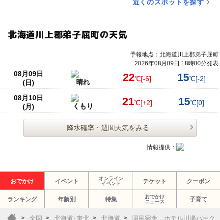
近くのスポットを探す
北海道川上郡弟子屈町の天気
予報地点：北海道川上郡弟子屈町
2026年08月09日 18時00分発表
08月09日
22
15
℃
[-6]
℃
[-2]
晴れ
(日)
08月10日
21
15
℃
[+2]
℃
[0]
くもり
(月)
降水確率・週間天気をみる
情報提供：
オンライン
おでかけ
イベント
チケット
クーポン
イベント
おでかけ
ランキング
年齢別
特集
子育て
ニュース
全国
北海道･東北
北海道
国民宿舎 ホテル川湯パーク