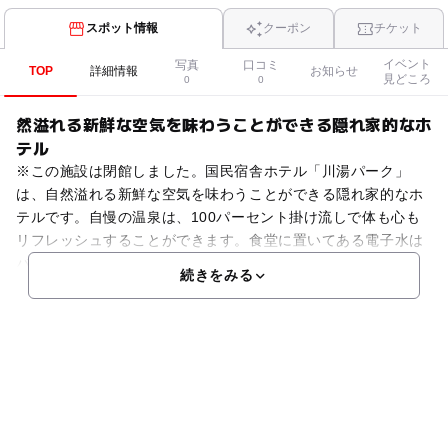
スポット情報
クーポン
チケット
イベント
写真
口コミ
TOP
詳細情報
お知らせ
見どころ
0
0
然溢れる新鮮な空気を味わうことができる隠れ家的なホ
テル
※この施設は閉館しました。国民宿舎ホテル「川湯パーク」
は、自然溢れる新鮮な空気を味わうことができる隠れ家的なホ
テルです。自慢の温泉は、100パーセント掛け流しで体も心も
リフレッシュすることができます。食堂に置いてある電子水は
バランスがとれた水で、細胞を活性化させる効果がありますよ
続きをみる