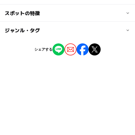
１泊２食/4500円（幼児3000円）
１泊夕食/4000円（幼児2500円）
交通アクセス
スポットの特徴
１泊朝食/3000円（幼児2000円）
JR川湯温泉駅から車で約5分
素泊まり/2500円（幼児1500円）
◯
ー
駐車場あり
ジャンル・タグ
駅から近い
近くの駅
大人の料金
川湯温泉駅
ー
ー
授乳室あり
託児所
ジャンル
１泊２食/6500円
シェアする
１泊夕食/5500円
ホテル・旅館
◯
◯
雨でもOK
ベビーカーOK
駐車場詳細
１泊朝食/4500円
無料
素泊まり/3700円
タグ
ー
ー
食事持込OK
レストラン
ベビーカーOK
GW
シルバーウィーク2026
ー
ー
売店
オムツ交換台
GW(ゴールデンウィーク)2015
梅雨
子供と温泉
雨でも楽しめる
寒い日でもOK
雨でも遊べる
GW(ゴールデンウィーク)2027
宿泊
雨の日でもOK
冬休み2025-2026
gw2015
ゴールデンウィーク2016