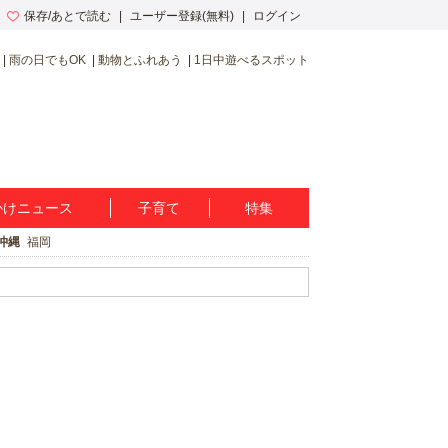
保存/あとで読む
ユーザー登録(無料)
ログイン
雨の日でもOK
動物とふれあう
1日中遊べるスポット
かけニュース
子育て
特集
沖縄
福岡