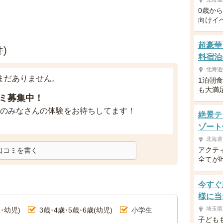
0歳か
向けイ
超豪華
)
料宿泊
北海道
まだありません。
1泊朝
も大満
ミ募集中！
のみなさんの体験をお待ちしてます！
絶景テ
ゾート
北海道
アクテ
口コミを書く
全てが
今すぐ
様に当
埼玉県
･幼児)
3歳･4歳･5歳･6歳(幼児)
小学生
子ども