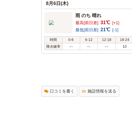
8月6日(木)
雨 のち 晴れ
31℃
最高[前日差]
[+1]
21℃
最低[前日差]
[-1]
時間
0-6
6-12
12-18
18-24
降水確率
---
---
---
10
口コミを書く
施設情報を送る