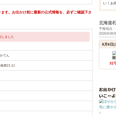
い！お
ります。お出かけ前に最新の公式情報を、必ずご確認下さ
北海道
予報地点：
2026年08
)しました
8月6日(
かてん
雨
31
西21-11
お出か
いこーよ