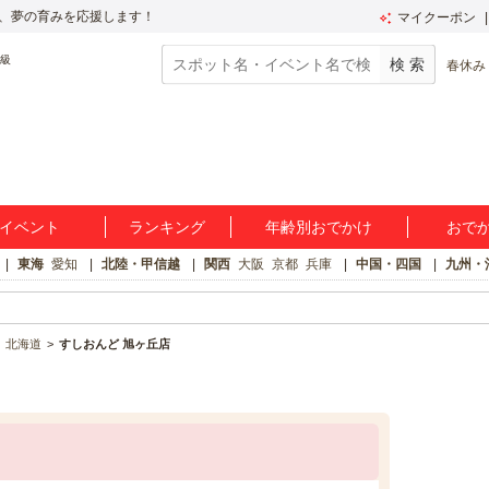
、夢の育みを応援します！
マイクーポン
春休み
イベント
ランキング
年齢別おでかけ
おで
東海
愛知
北陸・甲信越
関西
大阪
京都
兵庫
中国・四国
九州・
北海道
すしおんど 旭ヶ丘店