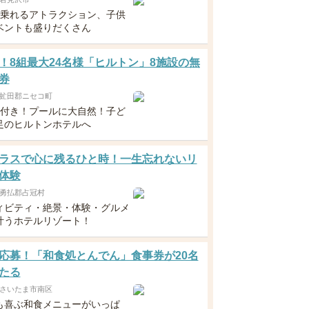
ら乗れるアトラクション、子供
ベントも盛りだくさん
！8組最大24名様「ヒルトン」8施設の無
券
虻田郡ニセコ町
食付き！プールに大自然！子ど
足のヒルトンホテルへ
ラスで心に残るひと時！一生忘れないリ
体験
勇払郡占冠村
ィビティ・絶景・体験・グルメ
叶うホテルリゾート！
応募！「和食処とんでん」食事券が20名
たる
さいたま市南区
も喜ぶ和食メニューがいっぱ