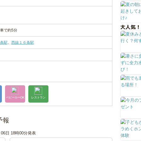
大人気！
車で約5分
条駅
、
西線１６条駅
ベビーカーOK
レストラン
予報
月06日 18時00分発表