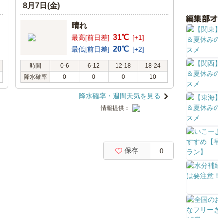
8月7日(金)
編集部
晴れ
31℃
最高[前日差]
[+1]
20℃
最低[前日差]
[+2]
時間
0-6
6-12
12-18
18-24
降水確率
0
0
0
10
降水確率・週間天気を見る
情報提供：
保存
0