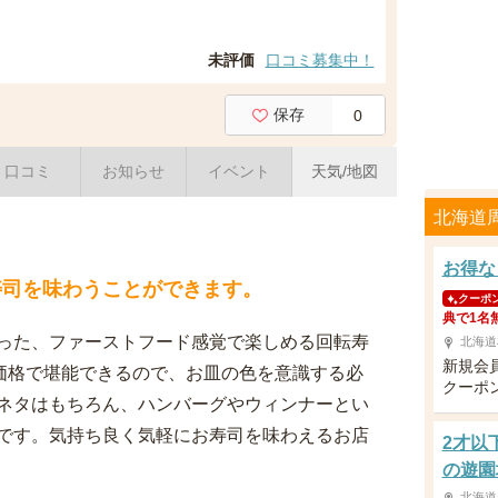
未評価
口コミ募集中！
保存
0
口コミ
お知らせ
イベント
天気/地図
北海道
お得な
寿司を味わうことができます。
クーポ
典で1名
った、ファーストフード感覚で楽しめる回転寿
北海道
新規会
低価格で堪能できるので、お皿の色を意識する必
クーポ
ネタはもちろん、ハンバーグやウィンナーとい
です。気持ち良く気軽にお寿司を味わえるお店
2才以
の遊園
北海道