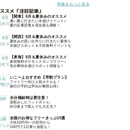
特集をもっと見る
オススメ「注目記事」
【関東】8月＆夏休みのオススメ
暑い夏に行きたい水遊びイベント♪
夏の定番恐竜＆昆虫展も開催！
【関西】8月＆夏休みのオススメ
夏休みの思い出作りに行きたい夏祭り
水遊びスポット＆子供無料イベントも
【東海】8月＆夏休みのオススメ
参加無料ポケモンスタンプラリー♪
気分爽快水遊びスポット情報も！
いこーよおすすめ【早割プラン】
ファミリー向け人気ホテルも！
旅行の予約は早めが断然お得♪
水分補給時は要注意！
直飲みしたペットボトル、
何日後まで飲んでも大丈夫？
全国のお得なフリーきっぷ15選
子供50円均一の切符から
100円で1日乗り放題も！