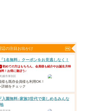
周辺の注目お出かけ
「1名無料」クーポンをお見逃しなく！
初めての方はもちろん、会員様も紹介やお誕生月特
ン
無料！お得に遊ぼう♪
札幌市厚別区
員様も既存会員様も利用OK！
ン詳細をチェック
下入園無料♪家族3世代で楽しめるみんな
地
岩見沢市