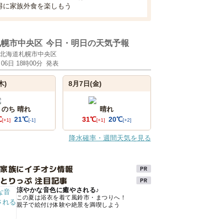
得に家族外食を楽しもう
札幌市中央区
今日・明日の天気予報
北海道札幌市中央区
月06日 18時00分
発表
木)
8月7日(金)
 のち 晴れ
晴れ
℃
21℃
31℃
20℃
[+1]
[-1]
[+1]
[+2]
降水確率・週間天気を見る
け家族にイチオシ情報
とりっぷ 注目記事
涼やかな音色に癒やされる♪
この夏は浴衣を着て風鈴市・まつりへ！
親子で絵付け体験や絶景を満喫しよう