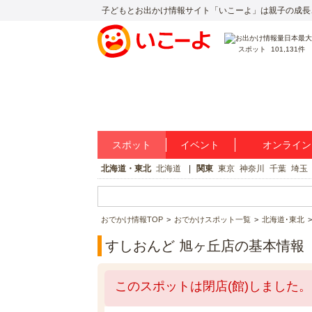
子どもとお出かけ情報サイト「いこーよ」は親子の成長
スポット
101,131件
スポット
イベント
オンライン
北海道・東北
北海道
関東
東京
神奈川
千葉
埼玉
おでかけ情報TOP
おでかけスポット一覧
北海道･東北
すしおんど 旭ヶ丘店の基本情報
このスポットは閉店(館)しました。