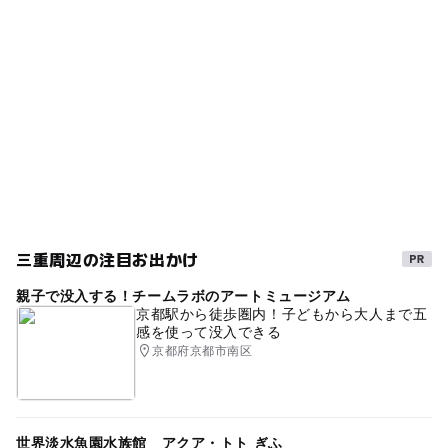
レジャー
オートサイト
アウトドア
夏休み2016
◯
ー
売店
オムツ交換台
外遊び
GW(ゴールデンウィーク)2016
食事持込OK
ロケーション抜群
釣りができるキャンプ場
自然体験
夏休み2014
ゴールデンウィーク2016
キャンプ
オンライン予約ができる
ゴールデンウィーク
志摩(浜島・阿児・磯部)
春休み2027
ドライブ
旅行
GW
ゴールデンウィーク2015
夏休み2015
三重周辺の注目お出かけ
シルバーウィーク2026
2014年夏休み特集
野外体験
親子で没入する！チームラボのアートミュージアム
志摩市
冬休み2025-2026
秋のお出かけ2026
京都駅から徒歩圏内！子どもから大人まで五
感を使って没入できる
夏休み2026
GW(ゴールデンウィーク)2015
三重県
京都府京都市南区
gw2015
三連休
午後から遊べる
レジャー施設
屋外遊び場
太平洋
GW2016
世界淡水魚園水族館 アクア・トト ぎふ