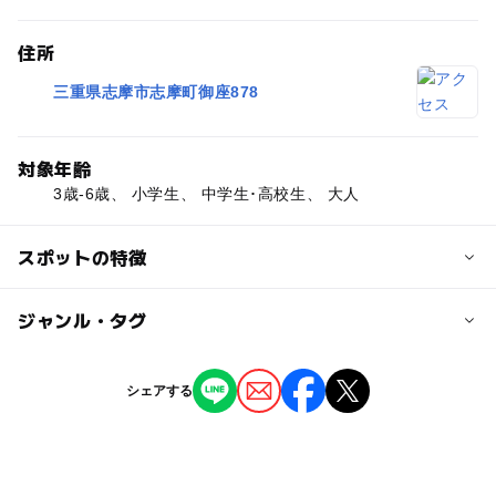
住所
三重県志摩市志摩町御座878
対象年齢
3歳-6歳、 小学生、 中学生･高校生、 大人
スポットの特徴
◯
ー
駐車場あり
ジャンル・タグ
駅から近い
ー
ー
授乳室あり
託児所
ジャンル
シェアする
キャンプ場
ー
◯
雨でもOK
ベビーカーOK
タグ
◯
ー
食事持込OK
レストラン