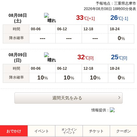
予報地点：三重県志摩市
2026年08月08日 18時00分発表
08月08日
33
26
℃
[+1]
℃
[-1]
晴れ
(土)
時間
00-06
06-12
12-18
18-24
---
---
---
0
降水確率
%
08月09日
32
25
℃
[0]
℃
[0]
晴れ
(日)
時間
00-06
06-12
12-18
18-24
10
10
10
0
降水確率
%
%
%
%
週間天気をみる
情報提供：
オンライン
おでかけ
イベント
チケット
クーポン
イベント