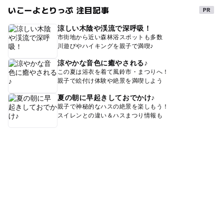
いこーよとりっぷ 注目記事
涼しい木陰や渓流で深呼吸！
市街地から近い森林浴スポットも多数
川遊びやハイキングを親子で満喫♪
涼やかな音色に癒やされる♪
この夏は浴衣を着て風鈴市・まつりへ！
親子で絵付け体験や絶景を満喫しよう
夏の朝に早起きしておでかけ♪
親子で神秘的なハスの絶景を楽しもう！
スイレンとの違い＆ハスまつり情報も