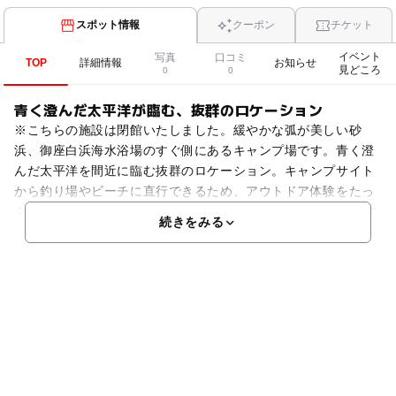
スポット情報
クーポン
チケット
イベント
写真
口コミ
TOP
詳細情報
お知らせ
見どころ
0
0
青く澄んだ太平洋が臨む、抜群のロケーション
※こちらの施設は閉館いたしました。緩やかな弧が美しい砂
浜、御座白浜海水浴場のすぐ側にあるキャンプ場です。青く澄
んだ太平洋を間近に臨む抜群のロケーション。キャンプサイト
から釣り場やビーチに直行できるため、アウトドア体験をたっ
ぷり満喫できます。管理棟には管理人が24時間滞在しています
続きをみる