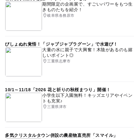
GW(ゴールデンウィーク)2027
野外遊び場
平成27年
期間限定の企画展で、すごいパワーをもつ生
きものたちを紹介！
駐車場あり
岐阜県各務原市
びしょぬれ覚悟！「ジャブジャブラグーン」で水遊び！
大量の水に親子で大興奮！木陰があるのも嬉
しいポイント◎
三重県志摩市
10/1～11/18「2026 花と祈りの秋桜まつり」開催！
小学生以下入園無料！キッズエリアやイベン
トも充実♪
三重県津市
多気クリスタルタウン併設の農産物直売所「スマイル」