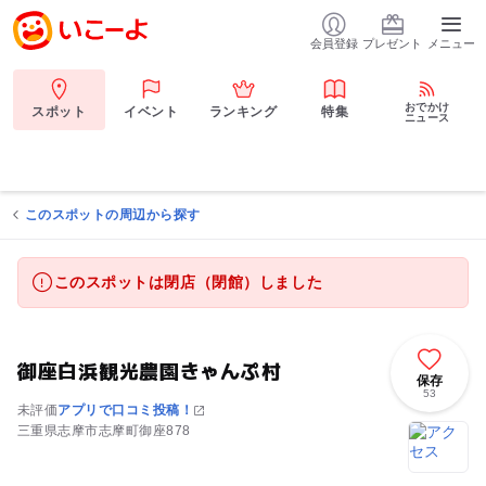
会員登録
プレゼント
メニュー
おでかけ
スポット
イベント
ランキング
特集
ニュース
このスポットの周辺から探す
このスポットは閉店（閉館）しました
御座白浜観光農園きゃんぷ村
保存
53
未評価
アプリで口コミ投稿！
三重県志摩市志摩町御座878