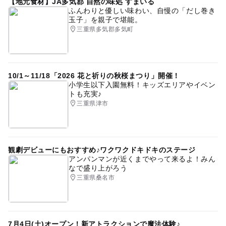
【地元食材】JA多気郡 自然の味処 すまいる
ふんわりと優しい味わい、自慢の「だし巻き
玉子」を親子で堪能。
三重県多気郡多気町
10/1～11/18「2026 花と祈りの秋桜まつり」開催！
小学生以下入園無料！キッズエリアやイベン
トも充実♪
三重県津市
観劇デビューにもおすすめ♪ワクワクドキドキのステージ
アンパンマンが近くまでやって来るよ！みん
なで盛り上がろう
三重県桑名市
7月4日(土)オープン！新アトラクションで魔法体験♪