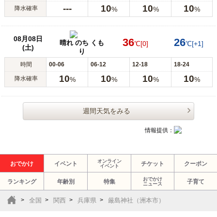
---
10
10
10
降水確率
%
%
%
08月08日
36
26
晴れ のち くも
℃
[0]
℃
[+1]
(土)
り
時間
00-06
06-12
12-18
18-24
10
10
10
10
降水確率
%
%
%
%
週間天気をみる
情報提供：
オンライン
おでかけ
イベント
チケット
クーポン
イベント
おでかけ
ランキング
年齢別
特集
子育て
ニュース
全国
関西
兵庫県
厳島神社（洲本市）