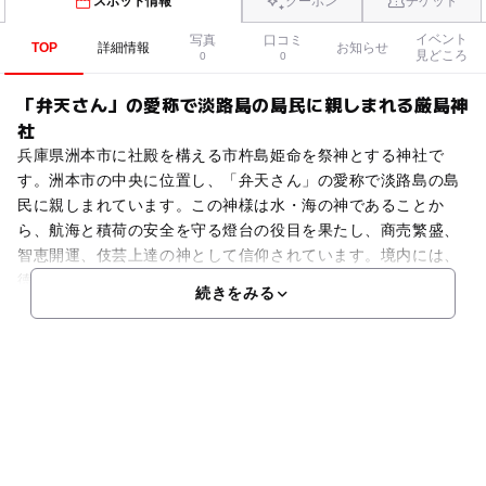
スポット情報
クーポン
チケット
イベント
写真
口コミ
TOP
詳細情報
お知らせ
見どころ
0
0
「弁天さん」の愛称で淡路島の島民に親しまれる厳島神
社
兵庫県洲本市に社殿を構える市杵島姫命を祭神とする神社で
す。洲本市の中央に位置し、「弁天さん」の愛称で淡路島の島
民に親しまれています。この神様は水・海の神であることか
ら、航海と積荷の安全を守る燈台の役目を果たし、商売繁盛、
智恵開運、伎芸上達の神として信仰されています。境内には、
徳島
続きをみる