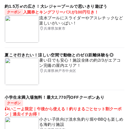
約1.5万㎡の広さ！大レジャープールで思いきり遊ぼう
入園券とキングフリーパスが100円引き！
クーポン
流水プールにスライダーやアスレチックなど
楽しいがいっぱい！
兵庫県加東市
夏こそ行きたい！涼しい空間で動物とのゼロ距離体験を◎
暑い日でも安心！施設全体の約2/3がエアコ
ン完備の屋内エリア！
兵庫県神戸市中央区
小学生未満入場無料！最大2,770円OFFクーポンあり
クーポン
🎣いこーよ限定｜午後から使える！釣りまるごとセット割クーポ
ン｜過去イチお得！
小さい子供向け淡水魚釣り堀やBBQも楽しめ
る海釣り施設