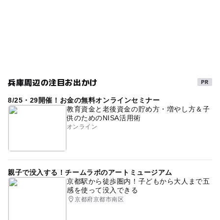
金運・商売繁盛
節約でおでかけ
無料で遊べる
0円スポット
親子体験
午後から遊べる
ベビーカーOK
節約
シルバーウィーク2026
0円遊び場
神社
子どもとお出かけ
家族で体験
兵庫周辺の注目お出かけ
駐車場あり
名所
節分
初詣
歴史散策
8/25・29開催！お金の無料オンラインセミナー
秋のお出かけ2026
淡路島
子どもと体験
教育資金と老後資金の貯め方・増やし方＆子
供のためのNISA活用術
文化・歴史にふれる
古都めぐり
0円お出かけ
オンライン
歴史文化
秋
外遊び
親子でたのしむ
子供とドライブ
無料施設
タダでお出かけ
親子で没入する！チームラボのアートミュージアム
節約おでかけ
京都駅から徒歩圏内！子どもから大人まで五
感を使って没入できる
京都府京都市南区