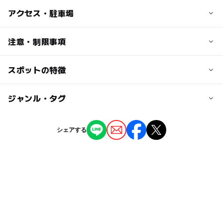
子供の料金
アクセス・駐車場
無料
交通アクセス
注意・制限事項
大人の料金
洲本バスセンターより徒歩8分
無料
神戸淡路鳴門自動車道洲本インターより約12分
スポットの特徴
弁天祭」:毎年11月21日～23日
駐車場料金
◯
ー
駐車場あり
ジャンル・タグ
駅から近い
無料
ー
ー
授乳室あり
託児所
ジャンル
駐車場詳細
シェアする
神社・寺院
無料
ー
◯
雨でもOK
ベビーカーOK
タグ
ー
ー
食事持込OK
レストラン
節約お出かけ
お正月2026
ドライブ
節約子連れ
ー
ー
売店
オムツ交換台
家族で歴史を学ぶ
家族でお出かけ
節約遊び場
旅行
交通安全の神社・寺院
洲本
親子でドライブ