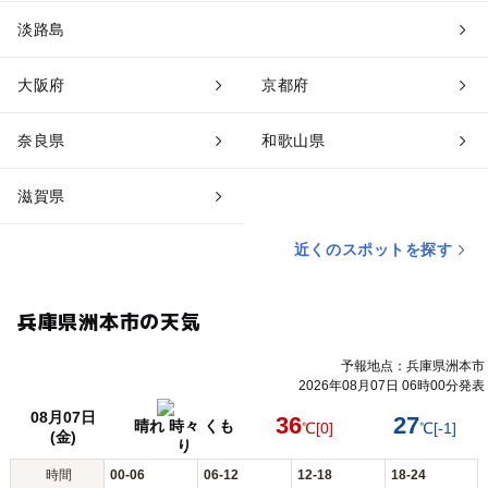
淡路島
大阪府
京都府
奈良県
和歌山県
滋賀県
近くのスポットを探す
兵庫県洲本市の天気
予報地点：兵庫県洲本市
2026年08月07日 06時00分発表
08月07日
36
27
晴れ 時々 くも
℃
[0]
℃
[-1]
(金)
り
時間
00-06
06-12
12-18
18-24