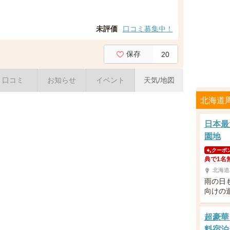
未評価
口コミ募集中！
保存
20
口コミ
お知らせ
イベント
天気/地図
北海道
日本最
園地
クーポ
典で1名
北海道
雨の日
向けの
超豪華
料宿泊