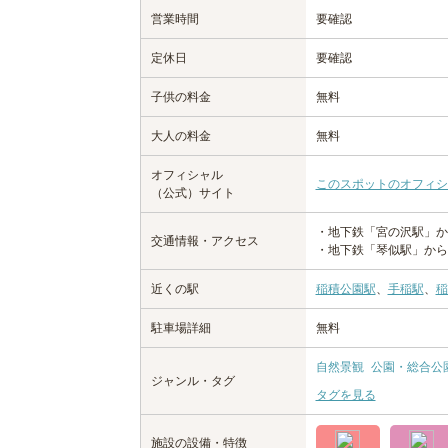
営業時間
要確認
定休日
要確認
子供の料金
無料
大人の料金
無料
オフィシャル
このスポットのオフィシ
（公式）サイト
・地下鉄「宮の沢駅」から
交通情報・アクセス
・地下鉄「琴似駅」からJ
近くの駅
稲積公園駅
、
手稲駅
、
稲
駐車場詳細
無料
自然景観
公園・総合公
ジャンル・タグ
タグを見る
施設の設備・特徴