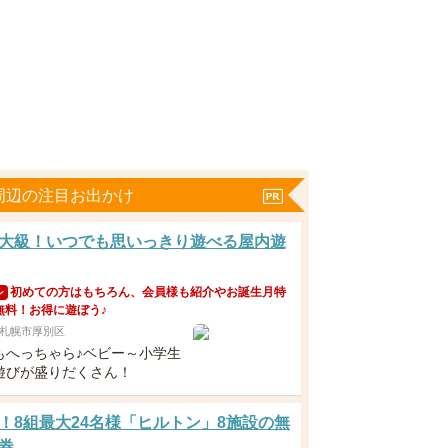
周辺の注目お出かけ
大級！いつでも思いっきり遊べる屋内遊
初めての方はもちろん、会員様も紹介やお誕生月特
ン
無料！お得に遊ぼう♪
札幌市厚別区
もへっちゃら♪ベビー～小学生
遊びが盛りだくさん！
！8組最大24名様「ヒルトン」8施設の無
券