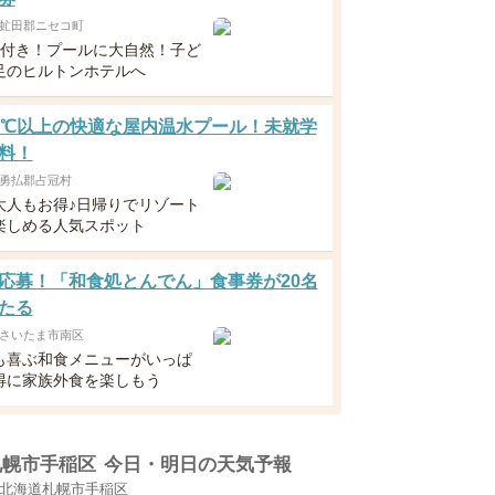
虻田郡ニセコ町
食付き！プールに大自然！子ど
足のヒルトンホテルへ
0℃以上の快適な屋内温水プール！未就学
料！
勇払郡占冠村
大人もお得♪日帰りでリゾート
楽しめる人気スポット
応募！「和食処とんでん」食事券が20名
たる
さいたま市南区
も喜ぶ和食メニューがいっぱ
得に家族外食を楽しもう
札幌市手稲区
今日・明日の天気予報
北海道札幌市手稲区