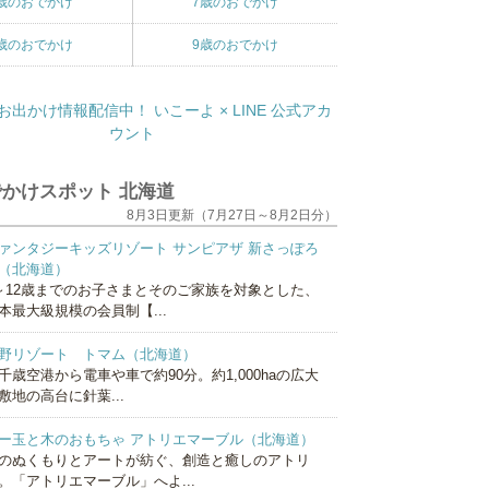
歳のおでかけ
7歳のおでかけ
歳のおでかけ
9歳のおでかけ
かけスポット 北海道
8月3日更新（7月27日～8月2日分）
ァンタジーキッズリゾート サンピアザ 新さっぽろ
（北海道）
～12歳までのお子さまとそのご家族を対象とした、
本最大級規模の会員制【...
野リゾート トマム（北海道）
千歳空港から電車や車で約90分。約1,000haの広大
敷地の高台に針葉...
ー玉と木のおもちゃ アトリエマーブル（北海道）
のぬくもりとアートが紡ぐ、創造と癒しのアトリ
。「アトリエマーブル」へよ...