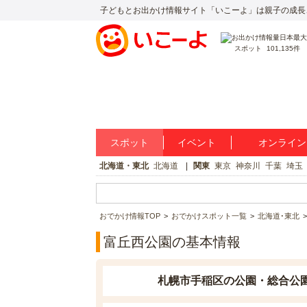
子どもとお出かけ情報サイト「いこーよ」は親子の成長
スポット
101,135件
スポット
イベント
オンライン
北海道・東北
北海道
関東
東京
神奈川
千葉
埼玉
おでかけ情報TOP
おでかけスポット一覧
北海道･東北
富丘西公園の基本情報
札幌市手稲区の公園・総合公