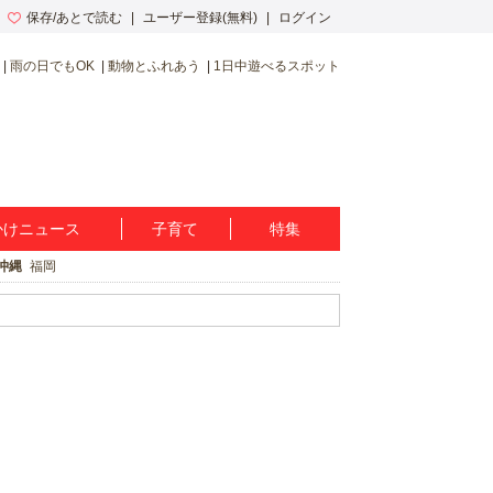
保存/あとで読む
ユーザー登録(無料)
ログイン
雨の日でもOK
動物とふれあう
1日中遊べるスポット
かけニュース
子育て
特集
沖縄
福岡