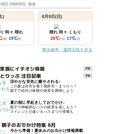
月08日 00時00分
発表
土)
8月9日(日)
り 時々 晴れ
晴れ 時々 くもり
℃
19℃
25℃
17℃
[-9]
[0]
[+1]
[-2]
降水確率・週間天気を見る
け家族にイチオシ情報
とりっぷ 注目記事
涼やかな音色に癒やされる♪
この夏は浴衣を着て風鈴市・まつりへ！
親子で絵付け体験や絶景を満喫しよう
夏の朝に早起きしておでかけ♪
親子で神秘的なハスの絶景を楽しもう！
スイレンとの違い＆ハスまつり情報も
 親子のおでかけ特集 8月
今から準備！夏休みのお出かけ情報満載