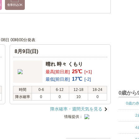
K
食事持込OK
月08日 00時00分発表
8月9日(日)
晴れ 時々 くもり
25℃
最高[前日差]
[+1]
17℃
最低[前日差]
[-2]
時間
0-6
6-12
12-18
18-24
0歳から
降水確率
0
0
10
0
0歳の
降水確率・週間天気を見る
2
情報提供：
4