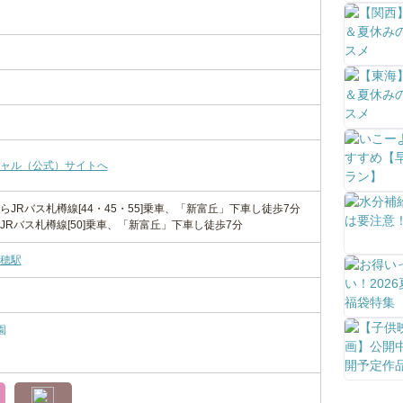
ャル（公式）サイトへ
JRバス札樽線[44・45・55]乗車、「新富丘」下車し徒歩7分
Rバス札樽線[50]乗車、「新富丘」下車し徒歩7分
穂駅
園