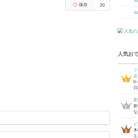
6
保存
20
8
人気おで
フ
店
1
0
日
星
新
2
な
ビ
木
3
エ