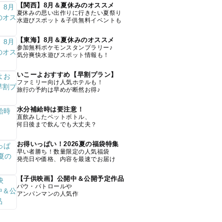
【関西】8月＆夏休みのオススメ
夏休みの思い出作りに行きたい夏祭り
水遊びスポット＆子供無料イベントも
【東海】8月＆夏休みのオススメ
参加無料ポケモンスタンプラリー♪
気分爽快水遊びスポット情報も！
いこーよおすすめ【早割プラン】
ファミリー向け人気ホテルも！
旅行の予約は早めが断然お得♪
水分補給時は要注意！
直飲みしたペットボトル、
何日後まで飲んでも大丈夫？
お得いっぱい！2026夏の福袋特集
早い者勝ち！数量限定の人気福袋
発売日や価格、内容を最速でお届け
【子供映画】公開中＆公開予定作品
パウ・パトロールや
アンパンマンの人気作