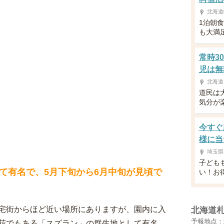
北海道
1泊朝
も大満
常時3
児は無
北海道
道民は
気分が
今すぐ
様に当
埼玉県
子ども
て有名で、5月下旬から6月中旬が見頃で
い！お
宅街からほど近い場所にありますが、園内に入
北海道
予報地点：
花でもある「スズラン」の群生地として有名