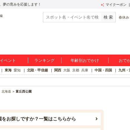
、夢の育みを応援します！
マイクーポン
春休み
イベント
ランキング
年齢別おでかけ
おで
東海
愛知
北陸・甲信越
関西
大阪
京都
兵庫
中国・四国
九州・
北海道
富丘西公園
園をお探しですか？一覧はこちらから