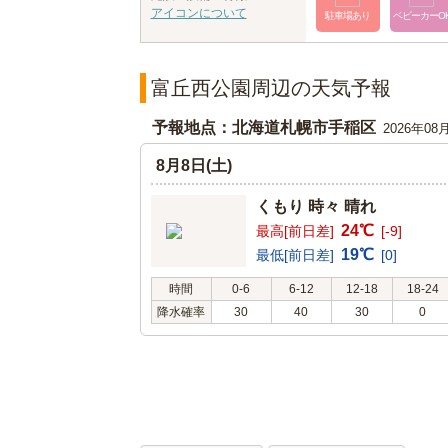
アイコンについて
駐車場あり
ベビーカーO
富丘西公園周辺の天気予報
予報地点：北海道札幌市手稲区
2026年08
8月8日(土)
くもり 時々 晴れ
24℃
最高[前日差]
[-9]
19℃
最低[前日差]
[0]
時間
0-6
6-12
12-18
18-24
降水確率
30
40
30
0