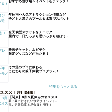
おすすめ遊び場＆イベントをチェック！
年齢別や人気アトラクション情報など
子ども大満足のプール＆水遊びスポット
全天候型スポットをチェック
屋内で一日たっぷり思いっきり遊ぼう♪
映画チケット、ムビチケ
限定グッズなどが当たる！
その道のプロに教わる
こだわりの親子体験プログラム！
特集をもっと見る
オススメ「注目記事」
【関東】8月＆夏休みのオススメ
暑い夏に行きたい水遊びイベント♪
夏の定番恐竜＆昆虫展も開催！