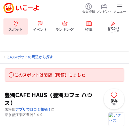
会員登録
プレゼント
メニュー
おでかけ
スポット
イベント
ランキング
特集
ニュース
このスポットの周辺から探す
このスポットは閉店（閉館）しました
豊洲CAFE HAUS（豊洲カフェ ハウ
ス）
保存
58
未評価
アプリで口コミ投稿！
東京都江東区豊洲2-4-9