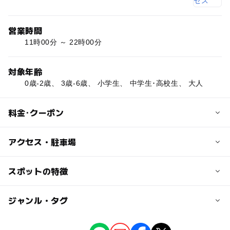
営業時間
11時00分 ～ 22時00分
対象年齢
0歳-2歳、 3歳-6歳、 小学生、 中学生･高校生、 大人
料金･クーポン
子供の料金
アクセス・駐車場
こどもメニューは無いですがフライドポテトなどとりわけ
が可能です。
交通アクセス
スポットの特徴
東京メトロ有楽町線、ゆりかもめ 都バス各豊洲駅下車五
分。
ー
◯
駐車場あり
ジャンル・タグ
駅から近い
近くの駅
◯
ー
授乳室あり
託児所
ジャンル