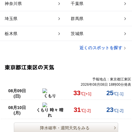
神奈川県
千葉県
埼玉県
群馬県
栃木県
茨城県
近くのスポットを探す
東京都江東区の天気
予報地点：東京都江東区
2026年08月08日 18時00分発表
08月09日
33
25
℃
[+1]
℃
[-1]
くもり
(日)
08月10日
31
23
くもり 時々 晴
℃
[-2]
℃
[-2]
(月)
れ
降水確率・週間天気をみる