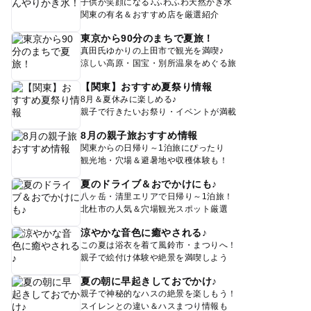
子供が笑顔になる♪ふわふわ天然かき氷
関東の有名＆おすすめ店を厳選紹介
東京から90分のまちで夏旅！
真田氏ゆかりの上田市で観光を満喫♪
涼しい高原・国宝・別所温泉をめぐる旅
【関東】おすすめ夏祭り情報
8月＆夏休みに楽しめる♪
親子で行きたいお祭り・イベントが満載
8月の親子旅おすすめ情報
関東からの日帰り～1泊旅にぴったり
観光地・穴場＆避暑地や収穫体験も！
夏のドライブ＆おでかけにも♪
八ヶ岳・清里エリアで日帰り～1泊旅！
北杜市の人気＆穴場観光スポット厳選
涼やかな音色に癒やされる♪
この夏は浴衣を着て風鈴市・まつりへ！
親子で絵付け体験や絶景を満喫しよう
夏の朝に早起きしておでかけ♪
親子で神秘的なハスの絶景を楽しもう！
スイレンとの違い＆ハスまつり情報も