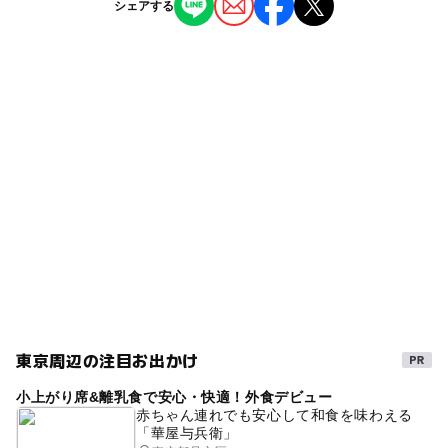
シェアする
豊洲駅
レストラン・カフェ
ー
◯
雨でもOK
ベビーカーOK
新豊洲駅
タグ
ー
◯
食事持込OK
レストラン
駐車場詳細
ランチ
夕食
東京メトロ有楽町線
親子
ー
◯
売店
オムツ交換台
なし
ベビーカーOK
lunch
児童書
絵本読み聞かせ
ママ友
東京メトロ有楽町線(東京都)
絵本の読み聞かせ
ゆりかもめ
豊洲
児童図書
駅から近い
おむつ交換台あり
えほん
室内
授乳室あり
絵本
絵本・児童書
東京周辺の注目お出かけ
小上がり席&離乳食で安心・快適！外食デビュー
赤ちゃん連れでも安心して和食を味わえる
「華屋与兵衛」