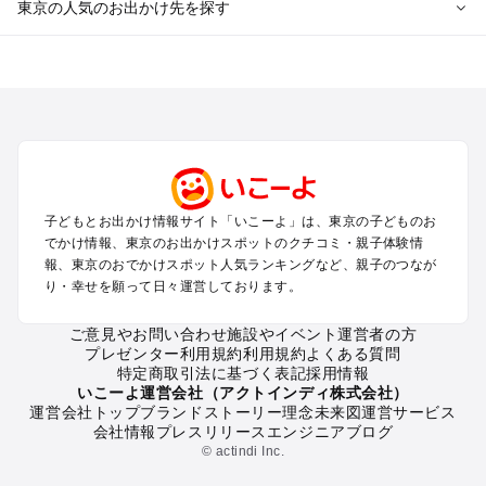
東京の人気のお出かけ先を探す
東京のエリアからプール子ども連れのお出かけスポット
を探す
立川・国分寺・八王子・昭島・多摩のプールお出かけ
お台場・品川・新橋・汐留・豊洲のプールお出かけ
上野・浅草・錦糸町・両国のプールお出かけ
町田・相模原・愛川・上野原のプールお出かけ
渋谷・原宿・恵比寿・中目黒・自由が丘のプールお出かけ
子どもとお出かけ情報サイト「いこーよ」は、東京の子どものお
池袋・赤羽・王子・巣鴨・目白・石神井のプールお出かけ
でかけ情報、東京のお出かけスポットのクチコミ・親子体験情
新宿・高田馬場・代々木・千駄ヶ谷のプールお出かけ
報、東京のおでかけスポット人気ランキングなど、親子のつなが
銀座・丸の内・日本橋・有楽町・築地・月島のプールお出かけ
り・幸せを願って日々運営しております。
吉祥寺・三鷹・中野・高円寺・荻窪・阿佐谷のプールお出かけ
小金井・小平・西東京・東村山・東久留米のプールお出かけ
ご意見やお問い合わせ
施設やイベント運営者の方
プレゼンター利用規約
利用規約
よくある質問
府中・調布・狛江のプールお出かけ
特定商取引法に基づく表記
採用情報
青梅・奥多摩のプールお出かけ
いこーよ運営会社（アクトインディ株式会社）
蒲田・大森・羽田周辺のプールお出かけ
運営会社トップ
ブランドストーリー
理念
未来図
運営サービス
会社情報
プレスリリース
エンジニアブログ
葛西・新木場・亀戸・亀有・柴又のプールお出かけ
© actindi Inc.
北千住・日暮里・荒川のプールお出かけ
二子玉川・三軒茶屋・駒沢・世田谷のプールお出かけ