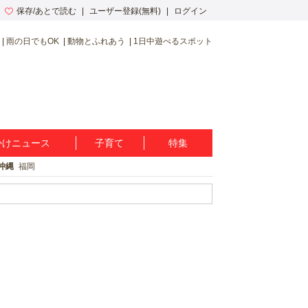
保存/あとで読む
ユーザー登録(無料)
ログイン
雨の日でもOK
動物とふれあう
1日中遊べるスポット
かけニュース
子育て
特集
沖縄
福岡