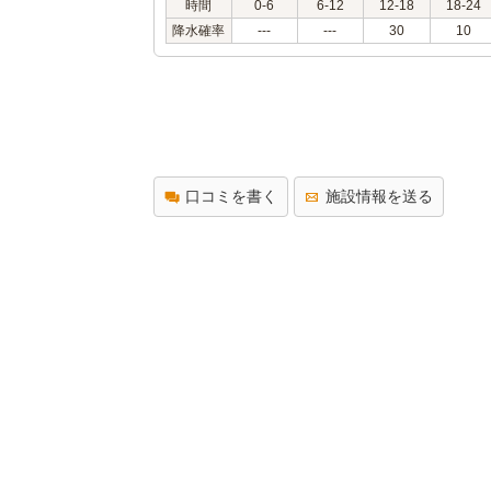
時間
0-6
6-12
12-18
18-24
降水確率
---
---
30
10
口コミを書く
施設情報を送る