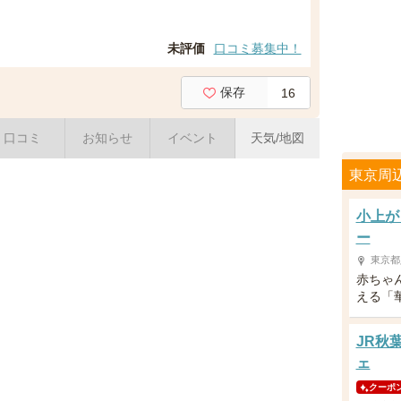
未評価
口コミ募集中！
保存
16
口コミ
お知らせ
イベント
天気/地図
東京周
小上が
ー
東京都
赤ちゃ
える「
JR秋
ェ
クーポ