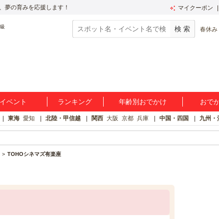
、夢の育みを応援します！
マイクーポン
春休み
イベント
ランキング
年齢別おでかけ
おで
東海
愛知
北陸・甲信越
関西
大阪
京都
兵庫
中国・四国
九州・
TOHOシネマズ有楽座
報