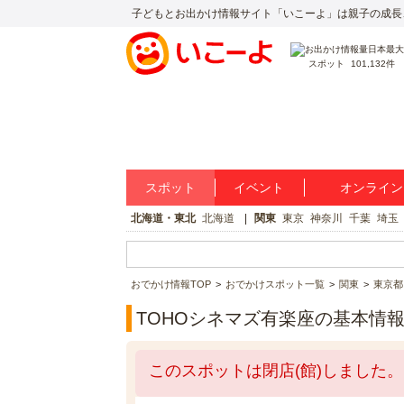
子どもとお出かけ情報サイト「いこーよ」は親子の成長
スポット
101,132件
スポット
イベント
オンライン
北海道・東北
北海道
関東
東京
神奈川
千葉
埼玉
おでかけ情報TOP
おでかけスポット一覧
関東
東京都
TOHOシネマズ有楽座の基本情
このスポットは閉店(館)しました。