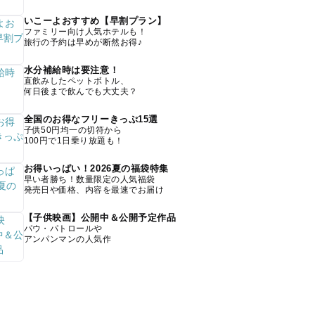
いこーよおすすめ【早割プラン】
ファミリー向け人気ホテルも！
旅行の予約は早めが断然お得♪
水分補給時は要注意！
直飲みしたペットボトル、
何日後まで飲んでも大丈夫？
全国のお得なフリーきっぷ15選
子供50円均一の切符から
100円で1日乗り放題も！
お得いっぱい！2026夏の福袋特集
早い者勝ち！数量限定の人気福袋
発売日や価格、内容を最速でお届け
【子供映画】公開中＆公開予定作品
パウ・パトロールや
アンパンマンの人気作