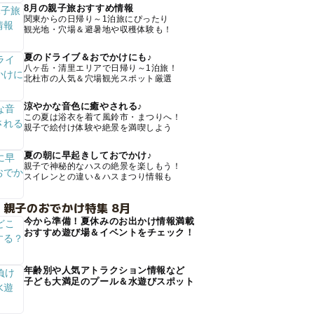
8月の親子旅おすすめ情報
関東からの日帰り～1泊旅にぴったり
観光地・穴場＆避暑地や収穫体験も！
夏のドライブ＆おでかけにも♪
八ヶ岳・清里エリアで日帰り～1泊旅！
北杜市の人気＆穴場観光スポット厳選
涼やかな音色に癒やされる♪
この夏は浴衣を着て風鈴市・まつりへ！
親子で絵付け体験や絶景を満喫しよう
夏の朝に早起きしておでかけ♪
親子で神秘的なハスの絶景を楽しもう！
スイレンとの違い＆ハスまつり情報も
 親子のおでかけ特集 8月
今から準備！夏休みのお出かけ情報満載
おすすめ遊び場＆イベントをチェック！
年齢別や人気アトラクション情報など
子ども大満足のプール＆水遊びスポット