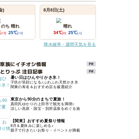
金)
8月8日(土)
 のち 晴れ
晴れ
℃
25℃
34℃
25℃
[+3]
[+3]
[0]
[-1]
降水確率・週間天気を見る
け家族にイチオシ情報
とりっぷ 注目記事
暑い日はひんやりかき氷！
子供が笑顔になる♪ふわふわ天然かき氷
関東の有名＆おすすめ店を厳選紹介
東京から90分のまちで夏旅！
真田氏ゆかりの上田市で観光を満喫♪
涼しい高原・国宝・別所温泉をめぐる旅
【関東】おすすめ夏祭り情報
8月＆夏休みに楽しめる♪
親子で行きたいお祭り・イベントが満載