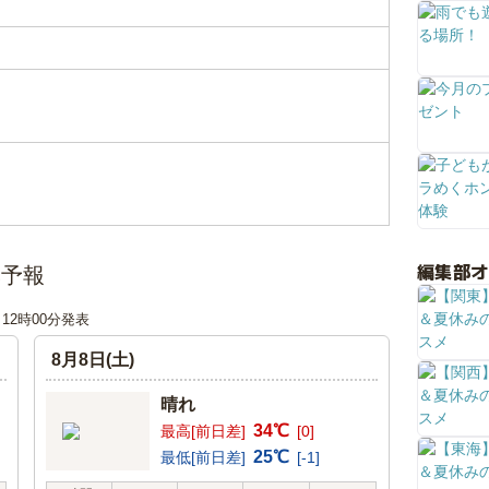
編集部
気予報
日 12時00分発表
8月8日(土)
晴れ
34℃
最高[前日差]
[0]
25℃
最低[前日差]
[-1]