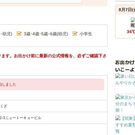
8月7日(
報
雨
34
･幼児)
3歳･4歳･5歳･6歳(幼児)
小学生
ります。お出かけ前に最新の公式情報を、必ずご確認下さ
お出か
いこーよ
)しました
くざ
2-3ニュートーキョービル