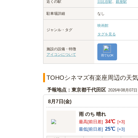
近くの駅
日比谷駅
、
銀座駅
駐車場詳細
なし
映画館
ジャンル・タグ
タグを見る
施設の設備・特徴
アイコンについて
雨でもOK
TOHOシネマズ有楽座周辺の天
予報地点：東京都千代田区
2026年08月07
8月7日(金)
雨 のち 晴れ
34℃
最高[前日差]
[+3]
25℃
最低[前日差]
[+3]