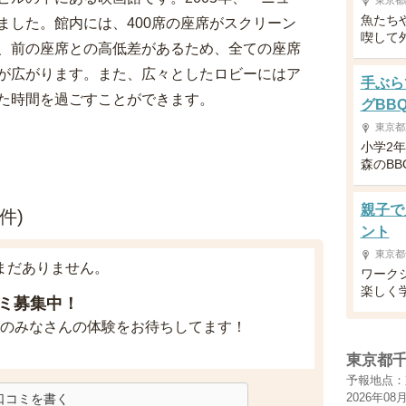
東京都
魚たち
ました。館内には、400席の座席がスクリーン
喫して
、前の座席との高低差があるため、全ての座席
が広がります。また、広々としたロビーにはア
手ぶら
た時間を過ごすことができます。
グBB
東京都
小学2
森のBB
親子で
件)
ント
東京都
まだありません。
ワーク
楽しく
ミ募集中！
のみなさんの体験をお待ちしてます！
東京都
予報地点：
2026年08
口コミを書く