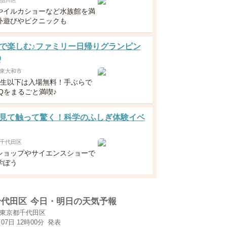
品川区
やイルカショーなど水族館を満
外遊びやピクニックも
で楽しむ♪ファミリー日帰りグランピン
Q
東大和市
年生以下は入場無料！手ぶらで
Qをまるごと満喫♪
見て触って驚く！科学のふしぎ体験イベ
千代田区
ショップやサイエンスショーで
学ぼう
千代田区
今日・明日の天気予報
東京都千代田区
月07日 12時00分
発表