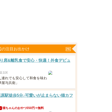
辺の注目お出かけ
り席&離乳食で安心・快適！外食デビュ
足立区
ん連れでも安心して和食を味わ
華屋与兵衛」
葉原駅徒歩5分♪可愛いが止まらない猫カフ
猫ちゃんのおやつ550円⇒無料
ン