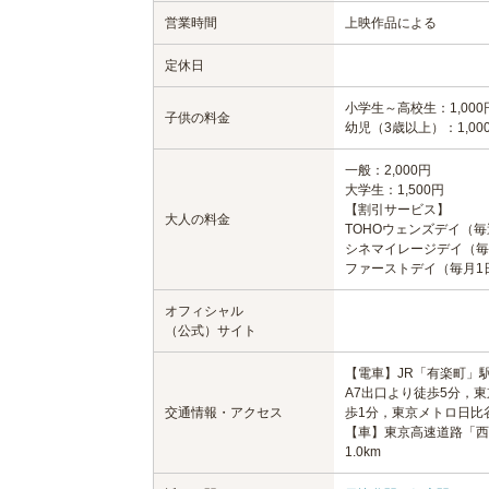
営業時間
上映作品による
定休日
小学生～高校生：1,000
子供の料金
幼児（3歳以上）：1,00
一般：2,000円
大学生：1,500円
【割引サービス】
大人の料金
TOHOウェンズデイ（毎
シネマイレージデイ（毎週
ファーストデイ（毎月1日
オフィシャル
（公式）サイト
【電車】JR「有楽町」
A7出口より徒歩5分，
交通情報・アクセス
歩1分，東京メトロ日比
【車】東京高速道路「西銀
1.0km