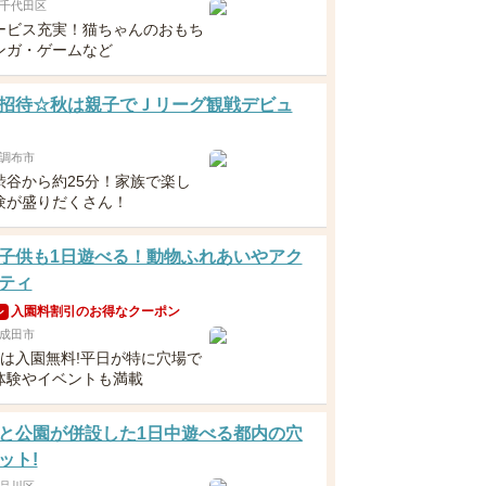
千代田区
ービス充実！猫ちゃんのおもち
ンガ・ゲームなど
招待☆秋は親子でＪリーグ観戦デビュ
調布市
渋谷から約25分！家族で楽し
験が盛りだくさん！
子供も1日遊べる！動物ふれあいやアク
ティ
入園料割引のお得なクーポン
ン
成田市
満は入園無料!平日が特に穴場で
体験やイベントも満載
と公園が併設した1日中遊べる都内の穴
ット!