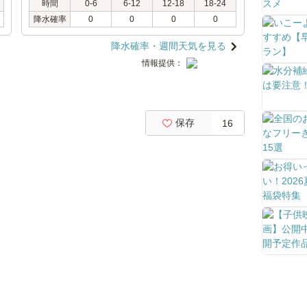
時間
0-6
6-12
12-18
18-24
降水確率
0
0
0
0
降水確率・週間天気を見る
情報提供：
保存
16