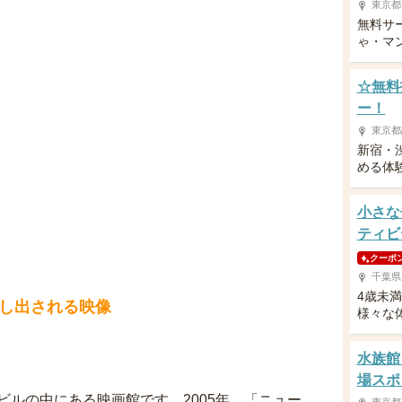
東京都
無料サ
ゃ・マ
☆無料
ー！
東京都
新宿・
める体
小さな
ティビ
クーポ
介
千葉県
4歳未
し出される映像
様々な
水族館
場スポ
ルの中にある映画館です。2005年、「ニュー