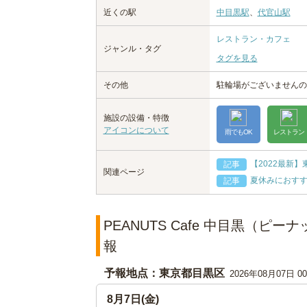
近くの駅
中目黒駅
、
代官山駅
レストラン・カフェ
ジャンル・タグ
タグを見る
その他
駐輪場がございませんの
施設の設備・特徴
アイコンについて
雨でもOK
レストラン
【2022最新
記事
関連ページ
夏休みにおす
記事
PEANUTS Cafe 中目黒（ピ
報
予報地点：東京都目黒区
2026年08月07日 
8月7日(金)