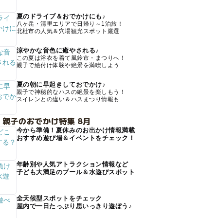
夏のドライブ＆おでかけにも♪
八ヶ岳・清里エリアで日帰り～1泊旅！
北杜市の人気＆穴場観光スポット厳選
涼やかな音色に癒やされる♪
この夏は浴衣を着て風鈴市・まつりへ！
親子で絵付け体験や絶景を満喫しよう
夏の朝に早起きしておでかけ♪
親子で神秘的なハスの絶景を楽しもう！
スイレンとの違い＆ハスまつり情報も
 親子のおでかけ特集 8月
今から準備！夏休みのお出かけ情報満載
おすすめ遊び場＆イベントをチェック！
年齢別や人気アトラクション情報など
子ども大満足のプール＆水遊びスポット
全天候型スポットをチェック
屋内で一日たっぷり思いっきり遊ぼう♪