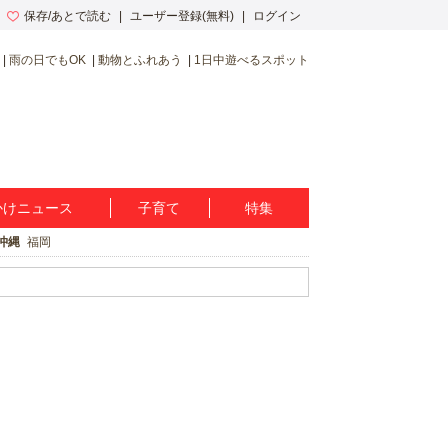
保存/あとで読む
ユーザー登録(無料)
ログイン
雨の日でもOK
動物とふれあう
1日中遊べるスポット
かけニュース
子育て
特集
沖縄
福岡