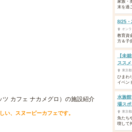
家族・
末を過
8/2
オンラ
教育資
方＆子供
【未就
ススメ
東京都
ひまわ
イベン
水族館
ーナッツ カフェ ナカメグロ）の施設紹介
場スポ
東京都
しい、スヌーピーカフェです。
魚たち
喫して