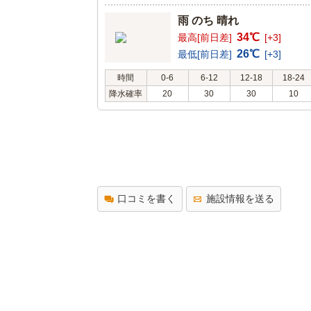
雨 のち 晴れ
34℃
最高[前日差]
[+3]
26℃
最低[前日差]
[+3]
時間
0-6
6-12
12-18
18-24
降水確率
20
30
30
10
口コミを書く
施設情報を送る