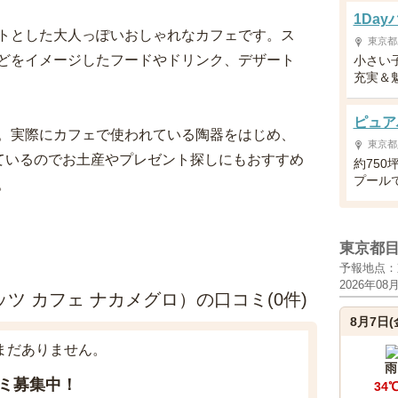
1Da
トとした大人っぽいおしゃれなカフェです。ス
東京都
どをイメージしたフードやドリンク、デザート
小さい
充実＆
ピュア
。実際にカフェで使われている陶器をはじめ、
東京都
ているのでお土産やプレゼント探しにもおすすめ
約75
プール
。
東京都
予報地点：
2026年08
ーナッツ カフェ ナカメグロ）の口コミ(0件)
8月7日(
まだありません。
雨
ミ募集中！
34