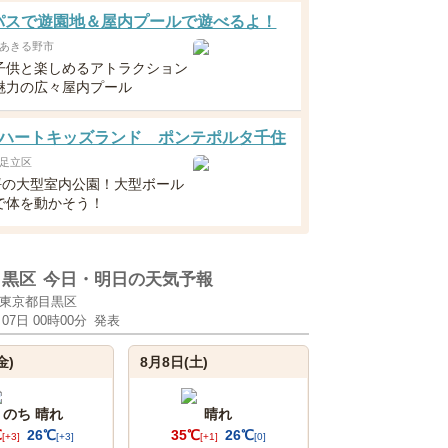
yパスで遊園地＆屋内プールで遊べるよ！
あきる野市
子供と楽しめるアトラクション
魅力の広々屋内プール
ハートキッズランド ポンテポルタ千住
足立区
0坪の大型室内公園！大型ボール
で体を動かそう！
目黒区
今日・明日の天気予報
東京都目黒区
月07日 00時00分
発表
金)
8月8日(土)
 のち 晴れ
晴れ
℃
26℃
35℃
26℃
[+3]
[+3]
[+1]
[0]