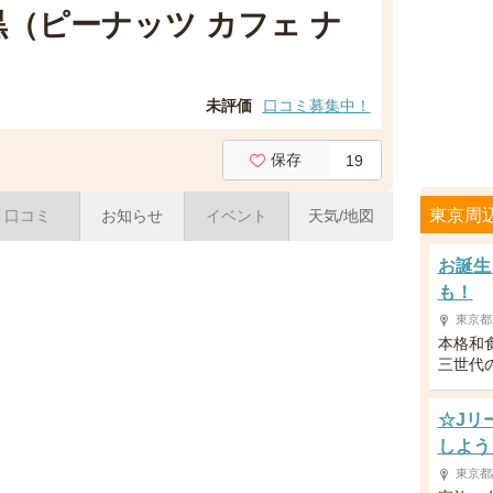
中目黒（ピーナッツ カフェ ナ
未評価
口コミ募集中！
保存
19
東京周
口コミ
お知らせ
イベント
天気/地図
お誕生
も！
東京都
本格和
三世代
☆Jリ
しよう
東京都