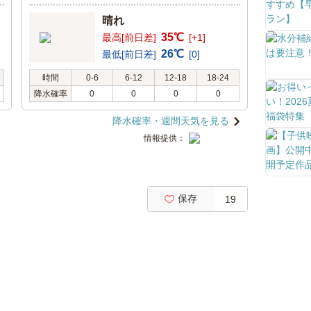
晴れ
35℃
最高[前日差]
[+1]
26℃
最低[前日差]
[0]
時間
0-6
6-12
12-18
18-24
降水確率
0
0
0
0
降水確率・週間天気を見る
情報提供：
保存
19