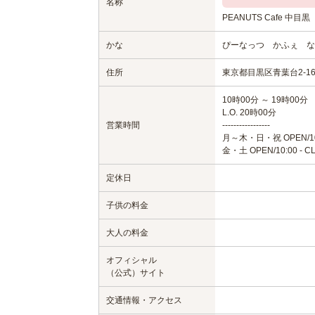
名称
PEANUTS Cafe 中
かな
ぴーなっつ かふぇ な
住所
東京都目黒区青葉台2-16
10時00分 ～ 19時00分
L.O. 20時00分
営業時間
-----------------
月～木・日・祝 OPEN/10:00
金・土 OPEN/10:00 - CL
定休日
子供の料金
大人の料金
オフィシャル
（公式）サイト
交通情報・アクセス