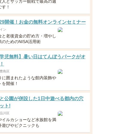
友人とサッカー観戦で最高の週
ごす！
5・29開催！お金の無料オンラインセミナー
イン
金と老後資金の貯め方・増やし
のためのNISA活用術
学児無料】暑い日はてんぼうパークがオ
！
豊島区
りに囲まれたような館内装飾や
トを開催！
と公園が併設した1日中遊べる都内の穴
ット!
品川区
やイルカショーなど水族館を満
外遊びやピクニックも