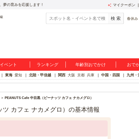
、夢の育みを応援します！
マイクーポン
春休み
イベント
ランキング
年齢別おでかけ
おで
東海
愛知
北陸・甲信越
関西
大阪
京都
兵庫
中国・四国
九州・
PEANUTS Cafe 中目黒（ピーナッツ カフェ ナカメグロ）
ーナッツ カフェ ナカメグロ）の基本情報