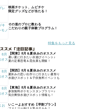
映画チケット、ムビチケ
限定グッズなどが当たる！
その道のプロに教わる
こだわりの親子体験プログラム！
特集をもっと見る
オススメ「注目記事」
【関東】8月＆夏休みのオススメ
暑い夏に行きたい水遊びイベント♪
夏の定番恐竜＆昆虫展も開催！
【関西】8月＆夏休みのオススメ
夏休みの思い出作りに行きたい夏祭り
水遊びスポット＆子供無料イベントも
【東海】8月＆夏休みのオススメ
参加無料ポケモンスタンプラリー♪
気分爽快水遊びスポット情報も！
いこーよおすすめ【早割プラン】
ファミリー向け人気ホテルも！