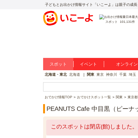
子どもとお出かけ情報サイト「いこーよ」は親子の成長
スポット
101,131件
スポット
イベント
オンライン
北海道・東北
北海道
関東
東京
神奈川
千葉
埼玉
おでかけ情報TOP
おでかけスポット一覧
関東
東京都
PEANUTS Cafe 中目黒（ピ
このスポットは閉店(館)しました。