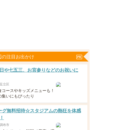
辺の注目お出かけ
日や七五三、お宮参りなどのお祝いに
足立区
食コースやキッズメニューも！
の集いにもぴったり
ーグ無料招待☆スタジアムの熱狂を体感
！
調布市