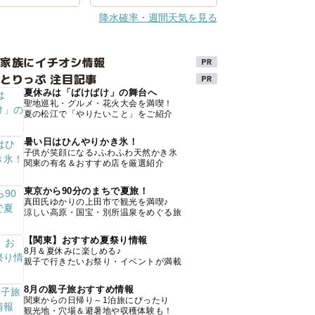
降水確率・週間天気を見る
け家族にイチオシ情報
とりっぷ 注目記事
夏休みは「ばけばけ」の舞台へ
聖地巡礼・グルメ・花火大会を満喫！
夏の松江で「やりたいこと」をご紹介
暑い日はひんやりかき氷！
子供が笑顔になる♪ふわふわ天然かき氷
関東の有名＆おすすめ店を厳選紹介
東京から90分のまちで夏旅！
真田氏ゆかりの上田市で観光を満喫♪
涼しい高原・国宝・別所温泉をめぐる旅
【関東】おすすめ夏祭り情報
8月＆夏休みに楽しめる♪
親子で行きたいお祭り・イベントが満載
8月の親子旅おすすめ情報
関東からの日帰り～1泊旅にぴったり
観光地・穴場＆避暑地や収穫体験も！