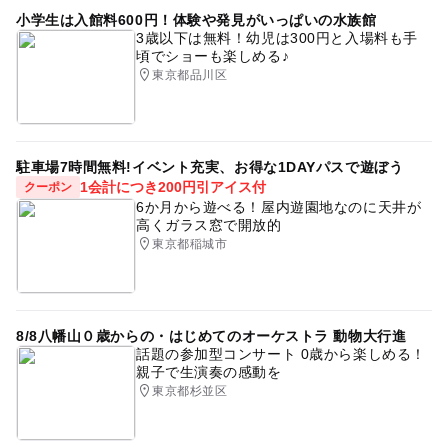
小学生は入館料600円！体験や発見がいっぱいの水族館
3歳以下は無料！幼児は300円と入場料も手
頃でショーも楽しめる♪
東京都品川区
駐車場7時間無料!イベント充実、お得な1DAYパスで遊ぼう
1会計につき200円引アイス付
クーポン
6か月から遊べる！屋内遊園地なのに天井が
高くガラス窓で開放的
東京都稲城市
8/8八幡山０歳からの・はじめてのオーケストラ 動物大行進
話題の参加型コンサート 0歳から楽しめる！
親子で生演奏の感動を
東京都杉並区