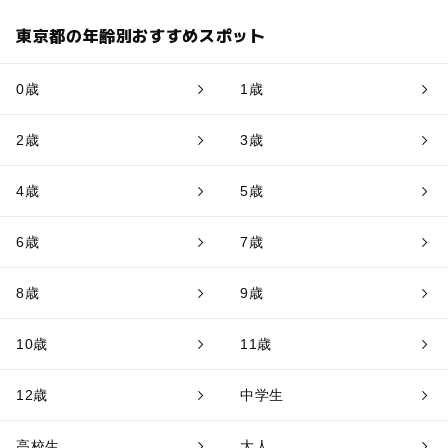
東京都の年齢別おすすめスポット
0歳
1歳
2歳
3歳
4歳
5歳
6歳
7歳
8歳
9歳
10歳
11歳
12歳
中学生
高校生
大人