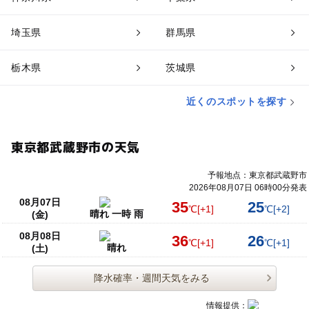
埼玉県
群馬県
栃木県
茨城県
近くのスポットを探す
東京都武蔵野市の天気
予報地点：東京都武蔵野市
2026年08月07日 06時00分発表
08月07日
35
25
℃
[+1]
℃
[+2]
晴れ 一時 雨
(金)
08月08日
36
26
℃
[+1]
℃
[+1]
晴れ
(土)
降水確率・週間天気をみる
情報提供：