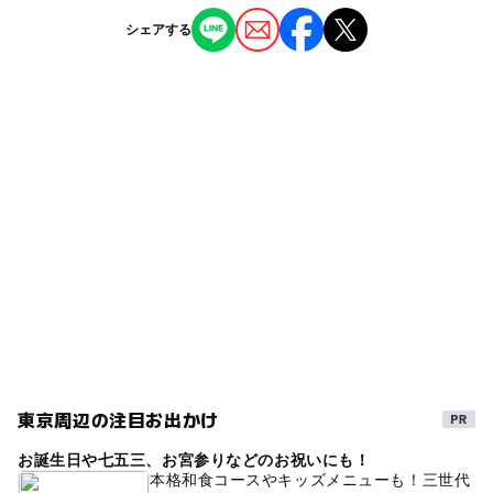
駐車場詳細
ー
ー
授乳室あり
託児所
ジャンル
・ご利用時間は80分制となります。
シェアする
パルコの契約駐車場および、近隣の有料駐車場を利用して
・ご予約の受付はご来店日の前日までとなります。（※当
レストラン・カフェ
ください。
◯
ー
雨でもOK
ベビーカーOK
日予約不可）
（契約駐車場は購入額により割引サービスあり）
タグ
ー
◯
食事持込OK
レストラン
雨の日おでかけ
雨でも遊べる
中央・総武線
◯
ー
売店
オムツ交換台
中央・総武線(東京都)
キャラクターカフェ
雨の日でもOK
雨でも楽しめる
東京周辺の注目お出かけ
お誕生日や七五三、お宮参りなどのお祝いにも！
本格和食コースやキッズメニューも！三世代