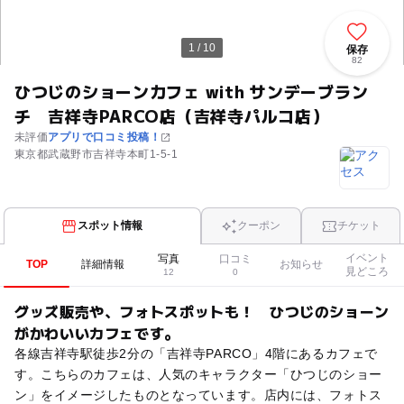
1 / 10
保存
82
ひつじのショーンカフェ with サンデーブラン
チ 吉祥寺PARCO店（吉祥寺パルコ店）
未評価
アプリで口コミ投稿！
東京都武蔵野市吉祥寺本町1-5-1
スポット情報
クーポン
チケット
イベント
写真
口コミ
TOP
詳細情報
お知らせ
見どころ
12
0
グッズ販売や、フォトスポットも！ ひつじのショーン
がかわいいカフェです。
各線吉祥寺駅徒歩2分の「吉祥寺PARCO」4階にあるカフェで
す。こちらのカフェは、人気のキャラクター「ひつじのショー
ン」をイメージしたものとなっています。店内には、フォトス