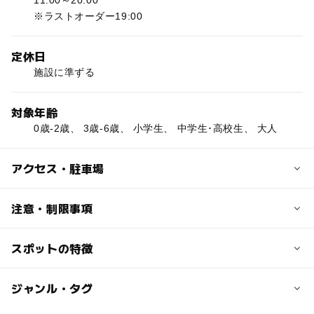
※ラストオーダー19:00
定休日
施設に準ずる
対象年齢
0歳-2歳、 3歳-6歳、 小学生、 中学生･高校生、 大人
アクセス・駐車場
交通アクセス
注意・制限事項
各線吉祥寺駅より徒歩約2分
スポットの特徴
・当店は終日ご予約優先のお席と当日席（ご予約不要席）
近くの駅
が両方ございます。
※お席のご指定はお電話にて承ります（平日11時〜20時）
吉祥寺駅
◯
◯
駐車場あり
ジャンル・タグ
駅から近い
・お一人様、ご予約頂いていないお客様は当日席（カフェ
スペース）へのご案内となります。