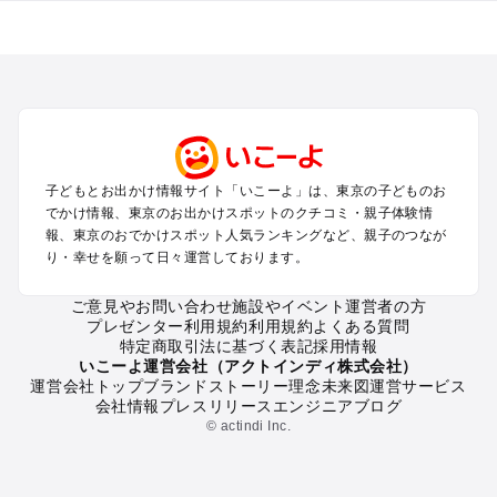
東京のエリアからプール子ども連れのお出かけスポット
を探す
立川・国分寺・八王子・昭島・多摩のプールお出かけ
お台場・品川・新橋・汐留・豊洲のプールお出かけ
上野・浅草・錦糸町・両国のプールお出かけ
町田・相模原・愛川・上野原のプールお出かけ
渋谷・原宿・恵比寿・中目黒・自由が丘のプールお出かけ
子どもとお出かけ情報サイト「いこーよ」は、東京の子どものお
池袋・赤羽・王子・巣鴨・目白・石神井のプールお出かけ
でかけ情報、東京のお出かけスポットのクチコミ・親子体験情
新宿・高田馬場・代々木・千駄ヶ谷のプールお出かけ
報、東京のおでかけスポット人気ランキングなど、親子のつなが
銀座・丸の内・日本橋・有楽町・築地・月島のプールお出かけ
り・幸せを願って日々運営しております。
吉祥寺・三鷹・中野・高円寺・荻窪・阿佐谷のプールお出かけ
小金井・小平・西東京・東村山・東久留米のプールお出かけ
ご意見やお問い合わせ
施設やイベント運営者の方
プレゼンター利用規約
利用規約
よくある質問
府中・調布・狛江のプールお出かけ
特定商取引法に基づく表記
採用情報
青梅・奥多摩のプールお出かけ
いこーよ運営会社（アクトインディ株式会社）
蒲田・大森・羽田周辺のプールお出かけ
運営会社トップ
ブランドストーリー
理念
未来図
運営サービス
会社情報
プレスリリース
エンジニアブログ
葛西・新木場・亀戸・亀有・柴又のプールお出かけ
© actindi Inc.
北千住・日暮里・荒川のプールお出かけ
二子玉川・三軒茶屋・駒沢・世田谷のプールお出かけ
秋葉原・神田・御茶ノ水・神楽坂・後楽園・九段下のプールお