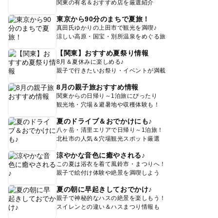
関東の有名＆おすすめ店を厳選紹介
東京から90分のまちで夏旅！
真田氏ゆかりの上田市で観光を満喫♪
涼しい高原・国宝・別所温泉をめぐる旅
【関東】おすすめ夏祭り情報
8月＆夏休みに楽しめる♪
親子で行きたいお祭り・イベントが満載
8月の親子旅おすすめ情報
関東からの日帰り～1泊旅にぴったり
観光地・穴場＆避暑地や収穫体験も！
夏のドライブ＆おでかけにも♪
八ヶ岳・清里エリアで日帰り～1泊旅！
北杜市の人気＆穴場観光スポット厳選
涼やかな音色に癒やされる♪
この夏は浴衣を着て風鈴市・まつりへ！
親子で絵付け体験や絶景を満喫しよう
夏の朝に早起きしておでかけ♪
親子で神秘的なハスの絶景を楽しもう！
スイレンとの違い＆ハスまつり情報も