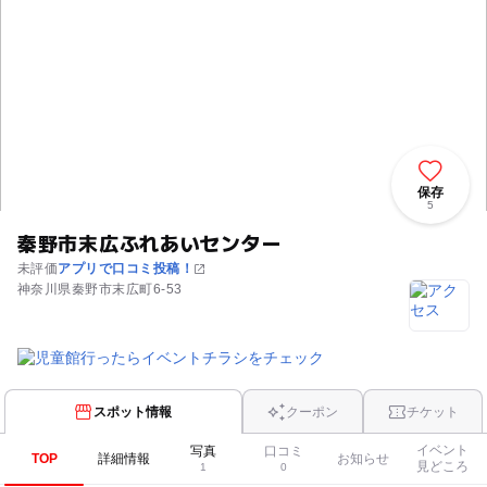
保存
5
秦野市末広ふれあいセンター
未評価
アプリで口コミ投稿！
神奈川県秦野市末広町6-53
スポット情報
クーポン
チケット
イベント
写真
口コミ
TOP
詳細情報
お知らせ
見どころ
1
0