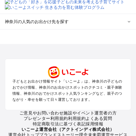
神奈川の人気のお出かけ先を探す
神奈川のエリアからプール子ども連れのお出かけスポッ
トを探す
横浜・みなとみらい・中華街・ベイエリア・金沢八景のプール
お出かけ
鎌倉・湘南（藤沢・茅ヶ崎・平塚周辺）のプールお出かけ
小田原・熱海・湯河原・真鶴のプールお出かけ
町田・相模原・愛川・上野原のプールお出かけ
子どもとお出かけ情報サイト「いこーよ」は、神奈川の子どもの
新横浜・港北エリア・日吉・青葉台・鶴見のプールお出かけ
おでかけ情報、神奈川のお出かけスポットのクチコミ・親子体験
川崎のプールお出かけ
情報、神奈川のおでかけスポット人気ランキングなど、親子のつ
海老名・厚木のプールお出かけ
ながり・幸せを願って日々運営しております。
三浦半島（横須賀・三浦）のプールお出かけ
箱根（湯本・強羅・小涌谷・仙石原・芦ノ湖）のプールお出か
ご意見やお問い合わせ
施設やイベント運営者の方
プレゼンター利用規約
利用規約
よくある質問
け
特定商取引法に基づく表記
採用情報
秦野・南足柄・丹沢のプールお出かけ
いこーよ運営会社（アクトインディ株式会社）
戸塚・港南・旭・瀬谷・泉（横浜）のプールお出かけ
運営会社トップ
ブランドストーリー
理念
未来図
運営サービス