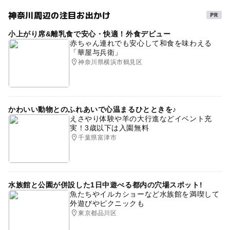
神奈川周辺の注目お出かけ
小上がり席&離乳食で安心・快適！外食デビュー
赤ちゃん連れでも安心して和食を味わえる
「華屋与兵衛」
神奈川県横浜市鶴見区
かわいい動物とのふれあいで心温まるひとときを♪
えさやり体験や羊の大行進などイベント充
実！3歳以下は入園無料
千葉県富津市
水族館と公園が併設した1日中遊べる都内の穴場スポット!
魚たちやイルカショーなど水族館を満喫して
外遊びやピクニックも
東京都品川区