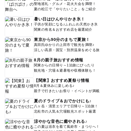
聖地巡礼・グルメ・花火大会を満喫！
夏の松江で「やりたいこと」をご紹介
暑い日はひんやりかき氷！
子供が笑顔になる♪ふわふわ天然かき氷
関東の有名＆おすすめ店を厳選紹介
東京から90分のまちで夏旅！
真田氏ゆかりの上田市で観光を満喫♪
涼しい高原・国宝・別所温泉をめぐる旅
8月の親子旅おすすめ情報
関東からの日帰り～1泊旅にぴったり
観光地・穴場＆避暑地や収穫体験も！
【関東】おすすめ夏祭り情報
8月＆夏休みに楽しめる♪
親子で行きたいお祭り・イベントが満載
夏のドライブ＆おでかけにも♪
八ヶ岳・清里エリアで日帰り～1泊旅！
北杜市の人気＆穴場観光スポット厳選
涼やかな音色に癒やされる♪
この夏は浴衣を着て風鈴市・まつりへ！