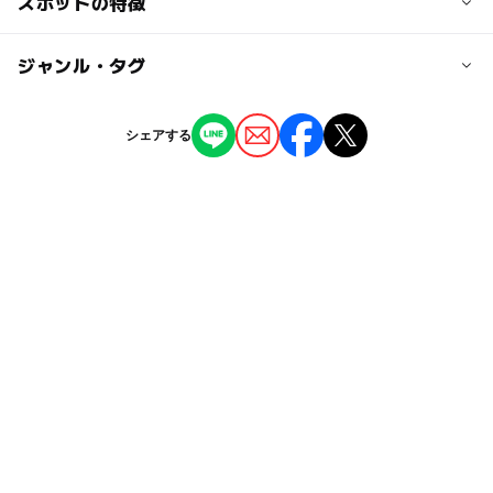
スポットの特徴
駐輪場:◯
設備:卓球台有り
◯
ー
駐車場あり
ジャンル・タグ
駅から近い
地域住民の利用については、事前に団体登録し、利用申請
ー
ー
授乳室あり
託児所
ジャンル
すること。
シェアする
所在市区町村以外の利用登録:◯
児童館
◯
ー
雨でもOK
ベビーカーOK
※掲載情報は神奈川県のオープンデータを活用していま
タグ
す。
ー
ー
食事持込OK
レストラン
無料施設
雨でも遊べる
雨の日でもOK
ー
ー
売店
オムツ交換台
雨の日おでかけ
朝から遊べる
雨でも楽しめる