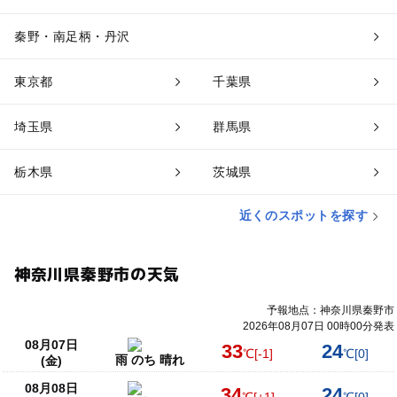
秦野・南足柄・丹沢
東京都
千葉県
埼玉県
群馬県
栃木県
茨城県
近くのスポットを探す
神奈川県秦野市の天気
予報地点：神奈川県秦野市
2026年08月07日 00時00分発表
08月07日
33
24
℃
[-1]
℃
[0]
雨 のち 晴れ
(金)
08月08日
34
24