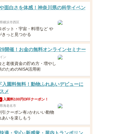
や面白さを体感！神奈川県の科学イベン
県横浜市西区
ロボット・宇宙・料理など や
がきっと見つかる
5・29開催！お金の無料オンラインセミナー
イン
金と老後資金の貯め方・増やし
のためのNISA活用術
下入園料無料！動物ふれあいデビューに
スメ
入園料100円OFFクーポン！
ン
県海老名市
割引クーポン有♪かわいい動物
れあいを楽しもう
快適・安心♪新感覚・屋内トランポリン