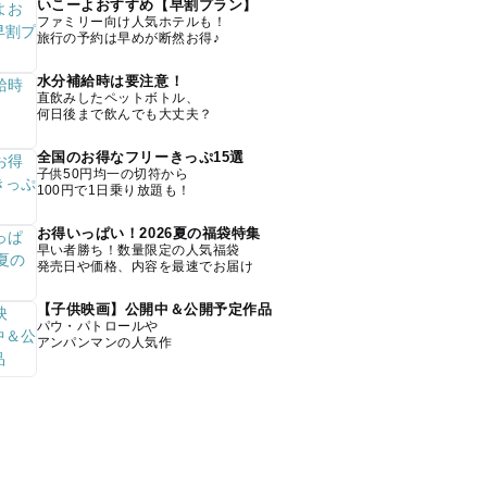
いこーよおすすめ【早割プラン】
ファミリー向け人気ホテルも！
旅行の予約は早めが断然お得♪
水分補給時は要注意！
直飲みしたペットボトル、
何日後まで飲んでも大丈夫？
全国のお得なフリーきっぷ15選
子供50円均一の切符から
100円で1日乗り放題も！
お得いっぱい！2026夏の福袋特集
早い者勝ち！数量限定の人気福袋
発売日や価格、内容を最速でお届け
【子供映画】公開中＆公開予定作品
パウ・パトロールや
アンパンマンの人気作