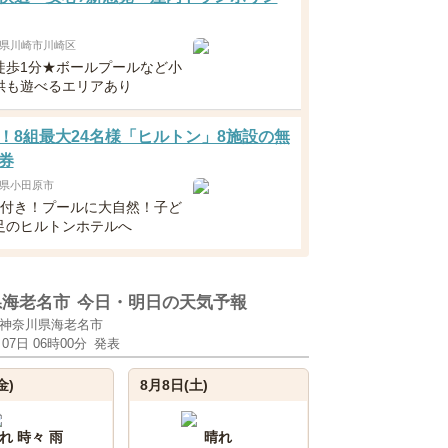
県川崎市川崎区
徒歩1分★ボールプールなど小
供も遊べるエリアあり
！8組最大24名様「ヒルトン」8施設の無
券
県小田原市
食付き！プールに大自然！子ど
足のヒルトンホテルへ
県海老名市
今日・明日の天気予報
神奈川県海老名市
月07日 06時00分
発表
金)
8月8日(土)
れ 時々 雨
晴れ