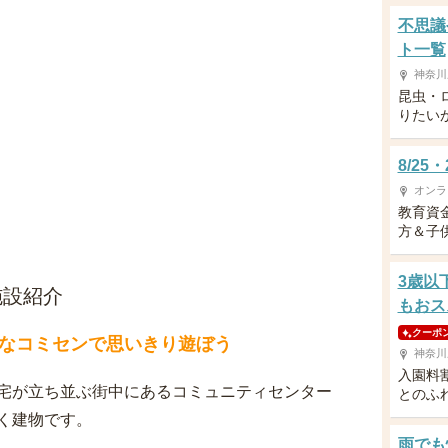
不思議
ト一覧
神奈川
昆虫・
りたい
8/2
オンラ
教育資
方＆子供
3歳以
施設紹介
もおス
クーポ
なコミセンで思いきり遊ぼう
神奈川
入園料
宅が立ち並ぶ街中にあるコミュニティセンター
とのふ
く建物です。
雨でも