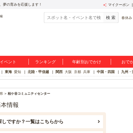
、夢の育みを応援します！
マイクーポン
春休み
イベント
ランキング
年齢別おでかけ
おで
東海
愛知
北陸・甲信越
関西
大阪
京都
兵庫
中国・四国
九州・
県
柏ケ谷コミュニティセンター
基本情報
探しですか？一覧はこちらから