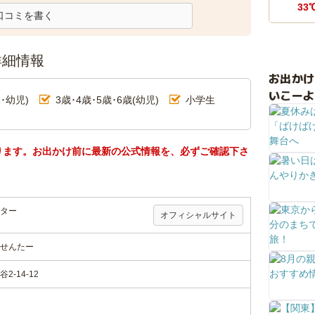
33
口コミを書く
詳細情報
お出か
いこーよ
･幼児)
3歳･4歳･5歳･6歳(幼児)
小学生
ります。お出かけ前に最新の公式情報を、必ずご確認下さ
ター
オフィシャルサイト
せんたー
-14-12