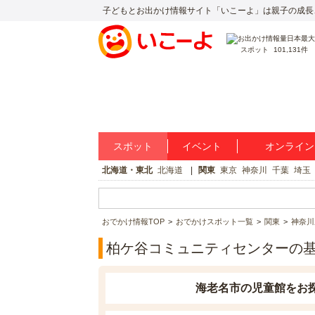
子どもとお出かけ情報サイト「いこーよ」は親子の成長
スポット
101,131件
スポット
イベント
オンライン
北海道・東北
北海道
関東
東京
神奈川
千葉
埼玉
おでかけ情報TOP
おでかけスポット一覧
関東
神奈川
柏ケ谷コミュニティセンターの
海老名市の児童館をお