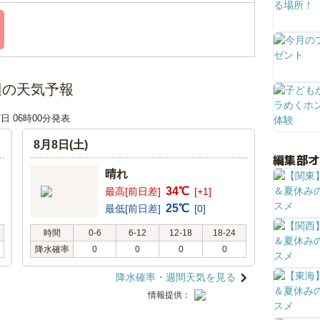
辺の天気予報
7日 06時00分発表
8月8日(土)
編集部
晴れ
34℃
最高[前日差]
[+1]
25℃
最低[前日差]
[0]
時間
0-6
6-12
12-18
18-24
降水確率
0
0
0
0
降水確率・週間天気を見る
情報提供：