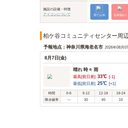
施設の設備・特徴
アイコンについて
雨でもOK
駐車場あり
柏ケ谷コミュニティセンター周
予報地点：神奈川県海老名市
2026年08月0
8月7日(金)
晴れ 時々 雨
33℃
最高[前日差]
[-1]
25℃
最低[前日差]
[+1]
時間
0-6
6-12
12-18
18-24
降水確率
---
30
40
10