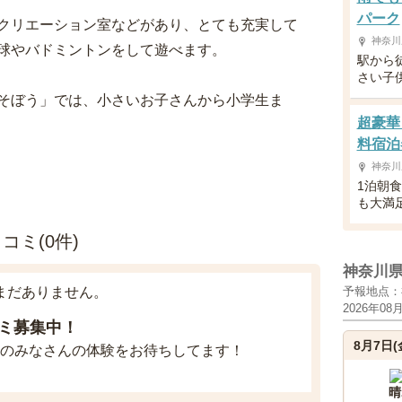
パーク
クリエーション室などがあり、とても充実して
神奈川
球やバドミントンをして遊べます。
駅から
さい子
そぼう」では、小さいお子さんから小学生ま
超豪華
料宿泊
神奈川
1泊朝
も大満
ミ(0件)
神奈川
まだありません。
予報地点：
2026年08
ミ募集中！
8月7日(
のみなさんの体験をお待ちしてます！
晴