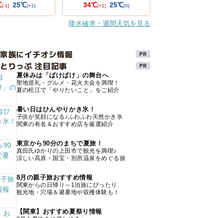
℃
25℃
34℃
25℃
[-1]
[+1]
[+1]
[0]
降水確率・週間天気を見る
け家族にイチオシ情報
とりっぷ 注目記事
夏休みは「ばけばけ」の舞台へ
聖地巡礼・グルメ・花火大会を満喫！
夏の松江で「やりたいこと」をご紹介
暑い日はひんやりかき氷！
子供が笑顔になる♪ふわふわ天然かき氷
関東の有名＆おすすめ店を厳選紹介
東京から90分のまちで夏旅！
真田氏ゆかりの上田市で観光を満喫♪
涼しい高原・国宝・別所温泉をめぐる旅
8月の親子旅おすすめ情報
関東からの日帰り～1泊旅にぴったり
観光地・穴場＆避暑地や収穫体験も！
【関東】おすすめ夏祭り情報