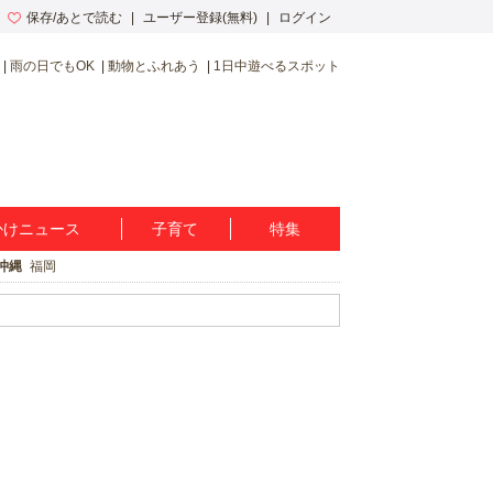
保存/あとで読む
ユーザー登録(無料)
ログイン
雨の日でもOK
動物とふれあう
1日中遊べるスポット
かけニュース
子育て
特集
沖縄
福岡