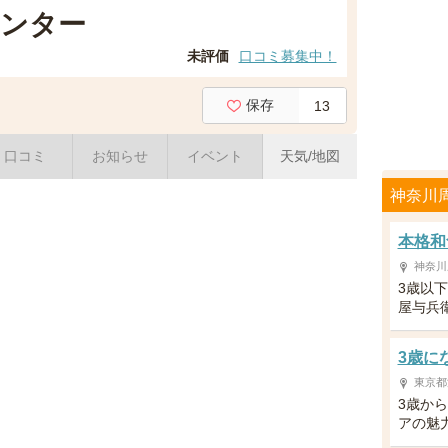
ンター
未評価
口コミ募集中！
保存
13
口コミ
お知らせ
イベント
天気/地図
神奈川
本格和
神奈川
3歳以
屋与兵
3歳に
東京都
3歳か
アの魅