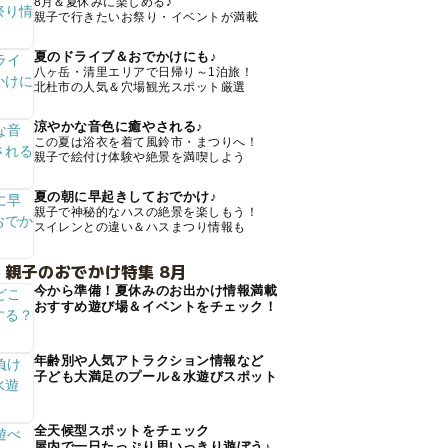
8月＆夏休みに楽しめる♪
親子で行きたいお祭り・イベントが満載
夏のドライブ＆おでかけにも♪
八ヶ岳・清里エリアで日帰り～1泊旅！
北杜市の人気＆穴場観光スポット厳選
涼やかな音色に癒やされる♪
この夏は浴衣を着て風鈴市・まつりへ！
親子で絵付け体験や絶景を満喫しよう
夏の朝に早起きしておでかけ♪
親子で神秘的なハスの絶景を楽しもう！
スイレンとの違い＆ハスまつり情報も
 親子のおでかけ特集 8月
今から準備！夏休みのお出かけ情報満載
おすすめ遊び場＆イベントをチェック！
年齢別や人気アトラクション情報など
子ども大満足のプール＆水遊びスポット
全天候型スポットをチェック
屋内で一日たっぷり思いっきり遊ぼう♪