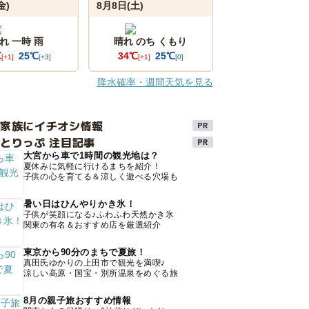
金)
8月8日(土)
れ 一時 雨
晴れ のち くもり
℃
25℃
34℃
25℃
[+1]
[+3]
[+1]
[0]
降水確率・週間天気を見る
け家族にイチオシ情報
とりっぷ 注目記事
大宮から車で1時間の観光地は？
夏休みに気軽に行けるまちを紹介！
子供の心を育てる＆涼しく遊べる穴場も
暑い日はひんやりかき氷！
子供が笑顔になる♪ふわふわ天然かき氷
関東の有名＆おすすめ店を厳選紹介
東京から90分のまちで夏旅！
真田氏ゆかりの上田市で観光を満喫♪
涼しい高原・国宝・別所温泉をめぐる旅
8月の親子旅おすすめ情報