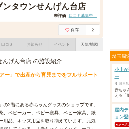
ブンタウンせんげん台店
未評価
口コミ募集中！
保存
2
口コミ
お知らせ
イベント
天気/地図
埼玉周
せんげん台店 の施設紹介
小上が
アー」で出産から育児までをフルサポート
ー
埼玉県
赤ちゃ
える「
」の2階にある赤ちゃんグッズのショップです。
屋内テ
靴、ベビーカー、ベビー寝具、ベビー家具、紙
ョン登
ー用品、キッズ用品を取り揃えています。元気
クーポ
披露してくれる「「赤ちゃんハイハイレース」