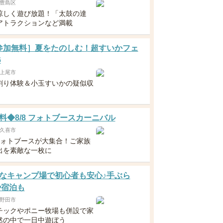
豊島区
涼しく遊び放題！「太鼓の達
アトラクションなど満載
6 [参加無料］夏をたのしむ！超すいかフェ
6
上尾市
割り体験＆小玉すいかの疑似収
料◆8/8 フォトブースカーニバル
久喜市
フォトブースが大集合！ご家族
出を素敵な一枚に
なキャンプ場で初心者も安心♪手ぶら
や宿泊も
野田市
チックやポニー牧場も併設で家
然の中で一日中遊ぼう