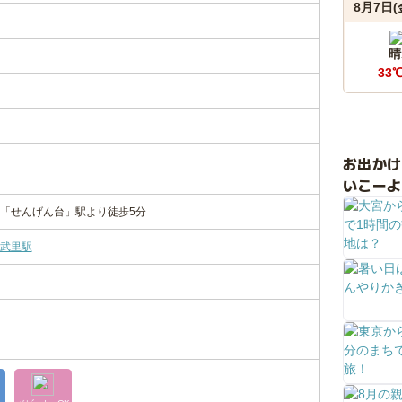
8月7日(
晴
33
お出か
いこーよ
「せんげん台」駅より徒歩5分
武里駅