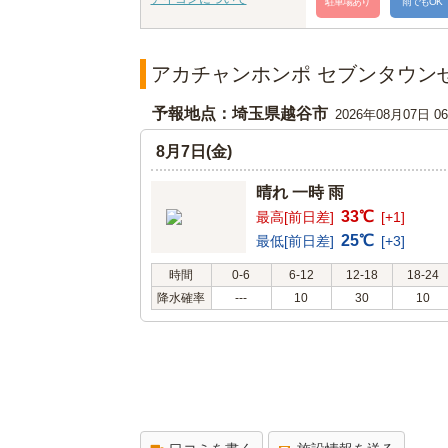
駐車場あり
雨でもOK
アカチャンホンポ セブンタウン
予報地点：埼玉県越谷市
2026年08月07日 
8月7日(金)
晴れ 一時 雨
33℃
最高[前日差]
[+1]
25℃
最低[前日差]
[+3]
時間
0-6
6-12
12-18
18-24
降水確率
---
10
30
10