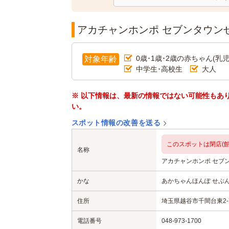
アカチャンホンポ セブンタウン
0歳･1歳･2歳の赤ちゃん(乳児
対象年齢
中学生･高校生
大人
※ 以下情報は、最新の情報ではない可能性もあ
い。
スポット情報の改善を送る
このスポットは閉店(館
名称
アカチャンホンポ セブ
かな
あかちゃんほんぽ せぶ
住所
埼玉県越谷市千間台東2-
電話番号
048-973-1700