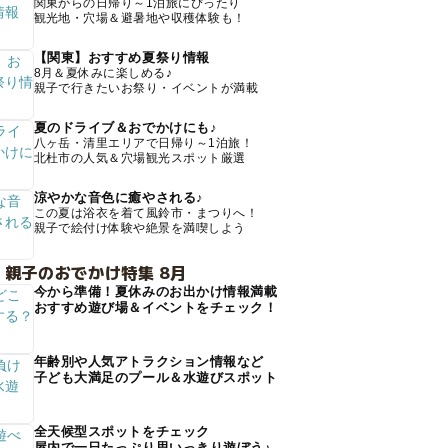
関東からの日帰り～1泊旅にぴったり
観光地・穴場＆避暑地や収穫体験も！
【関東】おすすめ夏祭り情報
8月＆夏休みに楽しめる♪
親子で行きたいお祭り・イベントが満載
夏のドライブ＆おでかけにも♪
八ヶ岳・清里エリアで日帰り～1泊旅！
北杜市の人気＆穴場観光スポット厳選
涼やかな音色に癒やされる♪
この夏は浴衣を着て風鈴市・まつりへ！
親子で絵付け体験や絶景を満喫しよう
 親子のおでかけ特集 8月
今から準備！夏休みのお出かけ情報満載
おすすめ遊び場＆イベントをチェック！
年齢別や人気アトラクション情報など
子ども大満足のプール＆水遊びスポット
全天候型スポットをチェック
屋内で一日たっぷり思いっきり遊ぼう♪