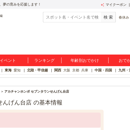
、夢の育みを応援します！
マイクーポン
春休み
イベント
ランキング
年齢別おでかけ
おで
東海
愛知
北陸・甲信越
関西
大阪
京都
兵庫
中国・四国
九州・
アカチャンホンポ セブンタウンせんげん台店
せんげん台店 の基本情報