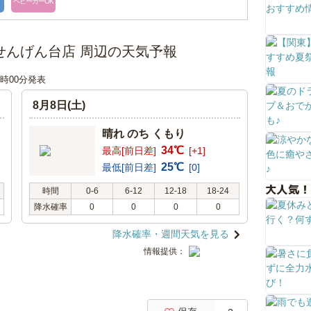
ベビーカーOK
せんげん台店 周辺の天気予報
06時00分発表
8月8日(土)
晴れ のち くもり
34℃
最高[前日差]
[+1]
25℃
最低[前日差]
[0]
大人気！
時間
0-6
6-12
12-18
18-24
降水確率
0
0
0
0
降水確率・週間天気を見る
情報提供：