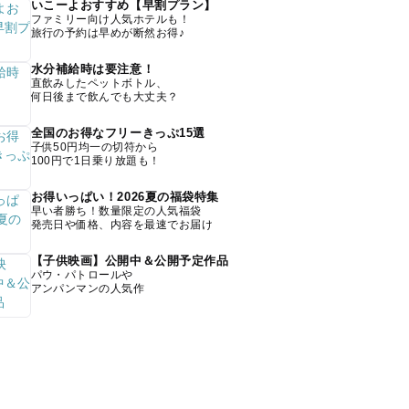
いこーよおすすめ【早割プラン】
ファミリー向け人気ホテルも！
旅行の予約は早めが断然お得♪
水分補給時は要注意！
直飲みしたペットボトル、
何日後まで飲んでも大丈夫？
全国のお得なフリーきっぷ15選
子供50円均一の切符から
100円で1日乗り放題も！
お得いっぱい！2026夏の福袋特集
早い者勝ち！数量限定の人気福袋
発売日や価格、内容を最速でお届け
【子供映画】公開中＆公開予定作品
パウ・パトロールや
アンパンマンの人気作