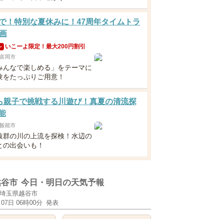
3まで！特別な夏休みに！47周年タイムトラ
画
いこーよ限定！最大200円割引
ン
富岡市
みんなで楽しめる」をテーマに
験をたっぷりご用意！
ら親子で挑戦する川遊び！真夏の清流探
能
飯能市
抜群の川の上流を探検！水辺の
との出会いも！
越谷市
今日・明日の天気予報
埼玉県越谷市
月07日 06時00分
発表