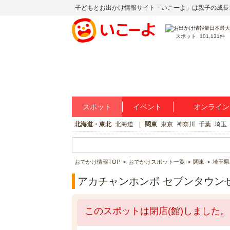
子どもとお出かけ情報サイト「いこーよ」は親子の成長
スポット
101,131件
スポット
イベント
オンライン
北海道・東北
北海道
関東
東京
神奈川
千葉
埼玉
おでかけ情報TOP
おでかけスポット一覧
関東
埼玉県
アカチャンホンポ セブンタウン
このスポットは閉店(館)しました。