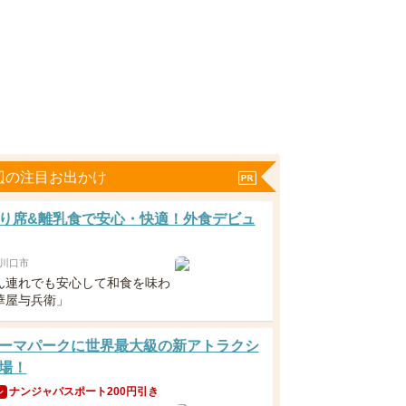
辺の注目お出かけ
り席&離乳食で安心・快適！外食デビュ
川口市
ん連れでも安心して和食を味わ
華屋与兵衛」
ーマパークに世界最大級の新アトラクシ
場！
ナンジャパスポート200円引き
ン