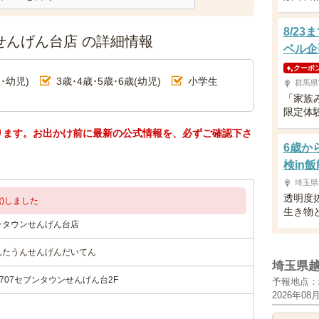
8/2
せんげん台店 の詳細情報
ベル企
クーポ
･幼児)
3歳･4歳･5歳･6歳(幼児)
小学生
群馬県
「家族
限定体
ります。お出かけ前に最新の公式情報を、必ずご確認下さ
6歳か
検in飯
埼玉県
透明度
)しました
生き物
ンタウンせんげん台店
んたうんせんげんだいてん
埼玉県
707セブンタウンせんげん台2F
予報地点：
2026年08