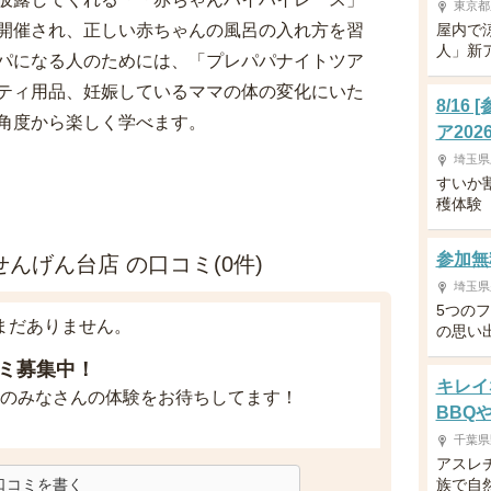
東京都
開催され、正しい赤ちゃんの風呂の入れ方を習
屋内で
人」新
パになる人のためには、「プレパパナイトツア
ティ用品、妊娠しているママの体の変化にいた
8/1
角度から楽しく学べます。
ア202
埼玉県
すいか
穫体験
参加無
んげん台店 の口コミ(0件)
埼玉県
5つの
まだありません。
の思い
ミ募集中！
キレイ
のみなさんの体験をお待ちしてます！
BBQ
千葉県
アスレ
口コミを書く
族で自