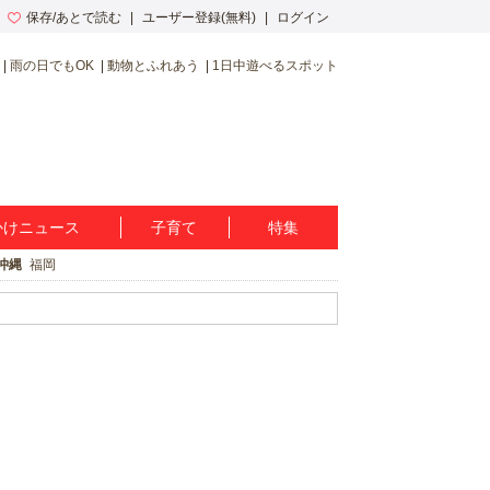
保存/あとで読む
ユーザー登録(無料)
ログイン
雨の日でもOK
動物とふれあう
1日中遊べるスポット
かけニュース
子育て
特集
沖縄
福岡