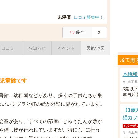
未評価
口コミ募集中！
保存
3
口コミ
お知らせ
イベント
天気/地図
埼玉周
本格和
児童館です
埼玉県
3歳以
屋与兵
書館、幼稚園などがあり、多くの子供たちが集
わいいクジラと虹の絵が外壁に描かれています。
【3歳
猫カフ
会室があり、すべての部屋にじゅうたんが敷か
クーポ
や催し物が行われていますが、特に7月に行う
埼玉県