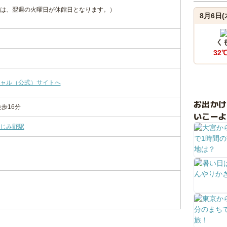
は、翌週の火曜日が休館日となります。）
8月6日(
く
32
ャル（公式）サイトへ
お出か
歩16分
いこーよ
じみ野駅