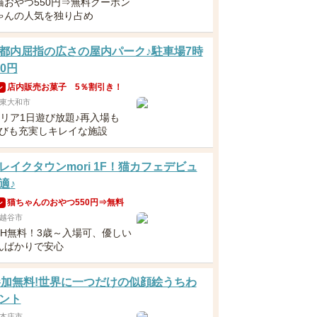
猫おやつ550円⇒無料クーポン
ゃんの人気を独り占め
都内屈指の広さの屋内パーク♪駐車場7時
0円
店内販売お菓子 5％割引き！
ン
東大和市
エリア1日遊び放題♪再入場も
遊びも充実しキレイな施設
レイクタウンmori 1F！猫カフェデビュ
適♪
猫ちゃんのおやつ550円⇒無料
ン
越谷市
5H無料！3歳～入場可、優しい
んばかりで安心
1 参加無料!世界に一つだけの似顔絵うちわ
ント
本庄市