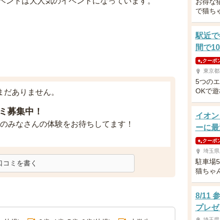
ベントは大人気のイベントになっています。
お得な
で猫ち
駅近で
間で10
クーポ
東京都
5つの
OKで
まだありません。
ミ募集中！
イオン
のみなさんの体験をお待ちしてます！
ーに最
クーポ
埼玉県
駐車場
口コミを書く
猫ちゃ
8/1
プレゼ
埼玉県