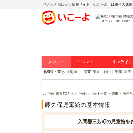
子どもとお出かけ情報サイト「いこーよ」は親子の成長
スポット
101,115件
スポット
イベント
オンライン
北海道・東北
北海道
関東
東京
神奈川
千葉
埼玉
おでかけ情報TOP
おでかけスポット一覧
関東
埼玉県
藤久保児童館の基本情報
入間郡三芳町の児童館を