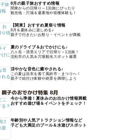
8月の親子旅おすすめ情報
関東からの日帰り～1泊旅にぴったり
観光地・穴場＆避暑地や収穫体験も！
【関東】おすすめ夏祭り情報
8月＆夏休みに楽しめる♪
親子で行きたいお祭り・イベントが満載
夏のドライブ＆おでかけにも♪
八ヶ岳・清里エリアで日帰り～1泊旅！
北杜市の人気＆穴場観光スポット厳選
涼やかな音色に癒やされる♪
この夏は浴衣を着て風鈴市・まつりへ！
親子で絵付け体験や絶景を満喫しよう
 親子のおでかけ特集 8月
今から準備！夏休みのお出かけ情報満載
おすすめ遊び場＆イベントをチェック！
年齢別や人気アトラクション情報など
子ども大満足のプール＆水遊びスポット