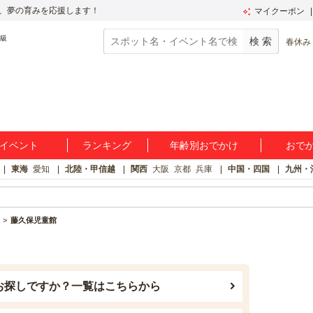
、夢の育みを応援します！
マイクーポン
春休み
イベント
ランキング
年齢別おでかけ
おで
東海
愛知
北陸・甲信越
関西
大阪
京都
兵庫
中国・四国
九州・
藤久保児童館
お探しですか？一覧はこちらから