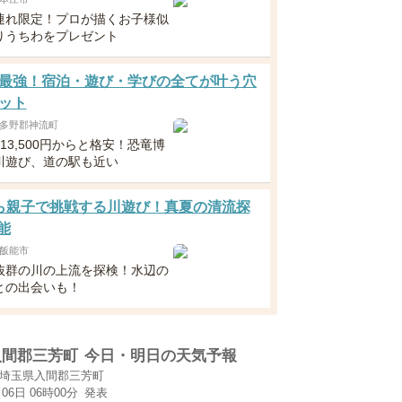
連れ限定！プロが描くお子様似
りうちわをプレゼント
最強！宿泊・遊び・学びの全てが叶う穴
ット
多野郡神流町
13,500円からと格安！恐竜博
川遊び、道の駅も近い
ら親子で挑戦する川遊び！真夏の清流探
能
飯能市
抜群の川の上流を探検！水辺の
との出会いも！
入間郡三芳町
今日・明日の天気予報
埼玉県入間郡三芳町
月06日 06時00分
発表