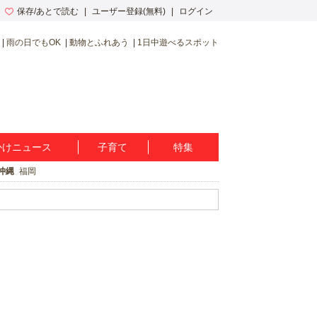
保存/あとで読む
ユーザー登録(無料)
ログイン
雨の日でもOK
動物とふれあう
1日中遊べるスポット
かけニュース
子育て
特集
沖縄
福岡