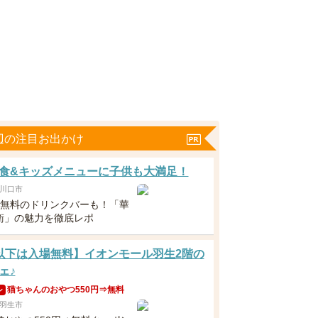
辺の注目お出かけ
食&キッズメニューに子供も大満足！
川口市
下無料のドリンクバーも！「華
衛」の魅力を徹底レポ
以下は入場無料】イオンモール羽生2階の
ェ♪
猫ちゃんのおやつ550円⇒無料
ン
羽生市