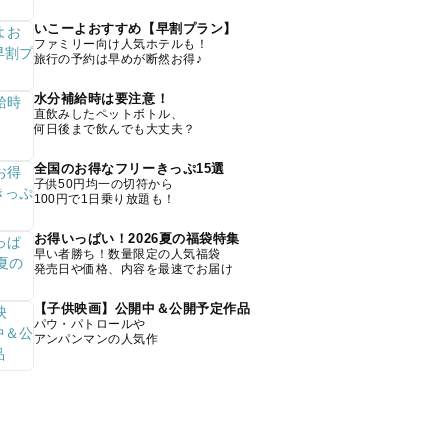
いこーよおすすめ【早割プラン】
ファミリー向け人気ホテルも！
旅行の予約は早めが断然お得♪
水分補給時は要注意！
直飲みしたペットボトル、
何日後まで飲んでも大丈夫？
全国のお得なフリーきっぷ15選
子供50円均一の切符から
100円で1日乗り放題も！
お得いっぱい！2026夏の福袋特集
早い者勝ち！数量限定の人気福袋
発売日や価格、内容を最速でお届け
【子供映画】公開中＆公開予定作品
パウ・パトロールや
アンパンマンの人気作