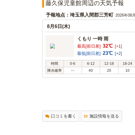
藤久保児童館周辺の天気予報
予報地点：埼玉県入間郡三芳町
2026年08
8月6日(木)
くもり 一時 雨
32℃
最高[前日差]
[+1]
23℃
最低[前日差]
[+2]
時間
0-6
6-12
12-18
18-24
降水確率
---
40
20
10
口コミを書く
施設情報を送る