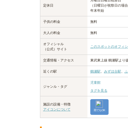
月曜日
日曜日
祝祭日
定休日
（日曜日が祝祭日の場合
年末年始
子供の料金
無料
大人の料金
無料
オフィシャル
このスポットのオフィシ
（公式）サイト
交通情報・アクセス
東武東上線 鶴瀬駅より徒
近くの駅
鶴瀬駅
、
みずほ台駅
、
ふ
児童館
ジャンル・タグ
タグを見る
施設の設備・特徴
アイコンについて
雨でもOK