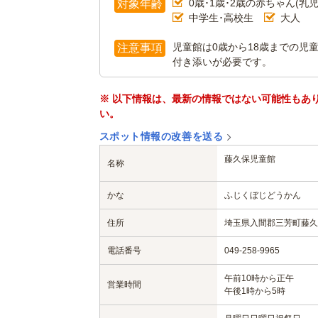
0歳･1歳･2歳の赤ちゃん(乳児
対象年齢
中学生･高校生
大人
児童館は0歳から18歳までの児
注意事項
付き添いが必要です。
※ 以下情報は、最新の情報ではない可能性もあ
い。
スポット情報の改善を送る
藤久保児童館
名称
かな
ふじくぼじどうかん
住所
埼玉県入間郡三芳町藤久保
電話番号
049-258-9965
午前10時から正午
営業時間
午後1時から5時