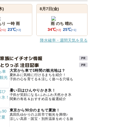
木)
8月7日(金)
もり 一時 雨
雨 のち 晴れ
℃
23℃
34℃
25℃
[+1]
[+2]
[+2]
[+1]
降水確率・週間天気を見る
け家族にイチオシ情報
とりっぷ 注目記事
大宮から車で1時間の観光地は？
夏休みに気軽に行けるまちを紹介！
子供の心を育てる＆涼しく遊べる穴場も
暑い日はひんやりかき氷！
子供が笑顔になる♪ふわふわ天然かき氷
関東の有名＆おすすめ店を厳選紹介
東京から90分のまちで夏旅！
真田氏ゆかりの上田市で観光を満喫♪
涼しい高原・国宝・別所温泉をめぐる旅