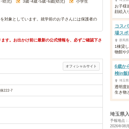
･幼児)
3歳･4歳･5歳･6歳(幼児)
小学生
お子様
顔絵入
童を対象としています。就学前のお子さんには保護者の
コスパ
場スポ
ります。お出かけ前に最新の公式情報を、必ずご確認下さ
群馬県
1棟貸し
物館や
6歳か
オフィシャルサイト
検in飯
埼玉県
透明度
222-7
生き物
埼玉県
予報地点：
2026年08