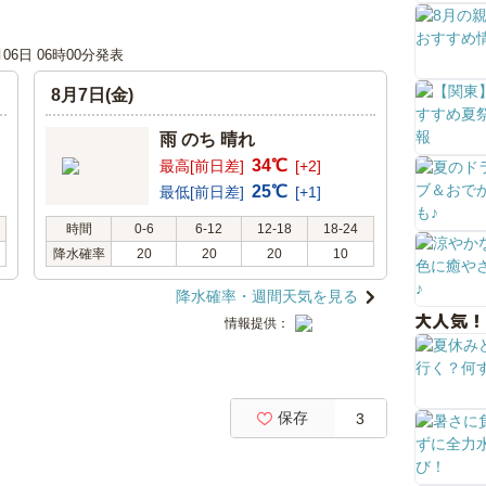
月06日 06時00分発表
8月7日(金)
雨 のち 晴れ
34℃
最高[前日差]
[+2]
25℃
最低[前日差]
[+1]
時間
0-6
6-12
12-18
18-24
降水確率
20
20
20
10
降水確率・週間天気を見る
大人気！
情報提供：
保存
3