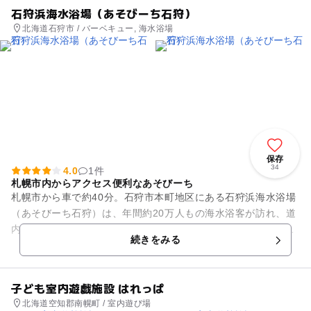
石狩浜海水浴場（あそびーち石狩）
北海道石狩市 / バーベキュー, 海水浴場
保存
34
4.0
1件
札幌市内からアクセス便利なあそびーち
札幌市から車で約40分。石狩市本町地区にある石狩浜海水浴場
（あそびーち石狩）は、年間約20万人もの海水浴客が訪れ、道
内１位の人気を誇る海水浴場です。 約800ｍにもおよぶ海岸線
続きをみる
には、キャン...
子ども室内遊戯施設 はれっぱ
北海道空知郡南幌町 / 室内遊び場