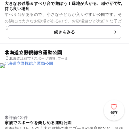
大きなお砂場＆すべり台で遊ぼう！緑地が広がる、穏やかで気
持ち良い場所
すべり台があるので、小さな子どもが入りやすい公園です。そ
の隣には大きなお砂場があるので、お砂場遊びが大好きな子ど
もにピッタリです。創造力をかきたてて、めいいっぱい遊べま
続きをみる
す。 遊具のまわりは...
北海道立野幌総合運動公園
北海道江別市 / スポーツ施設, プール
保存
7
未評価
0件
家族でスポーツを楽しめる運動公園
総面積64.1haもの広大な敷地の中にプールや体育館など、各種