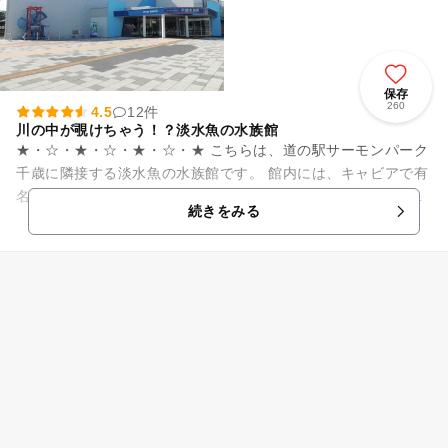
保存
260
4.5
12件
川の中が覗けちゃう！？淡水魚の水族館
★・☆・★・☆・★・☆・★ こちらは、道の駅サーモンパーク
千歳に隣接する淡水魚の水族館です。 館内には、キャビアで有
名なチョウザメや幻の魚とも言われるイトウなど大きなお魚が
続きをみる
泳ぐ大水槽、美...