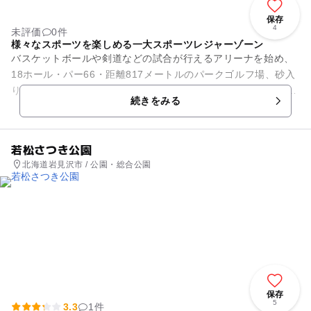
保存
4
未評価
0件
様々なスポーツを楽しめる一大スポーツレジャーゾーン
バスケットボールや剣道などの試合が行えるアリーナを始め、
18ホール・パー66・距離817メートルのパークゴルフ場、砂入
り人工芝4面のテニスコート、6,200人を収容できる野球場、25
続きをみる
メートル6コ...
若松さつき公園
北海道岩見沢市 / 公園・総合公園
保存
5
3.3
1件