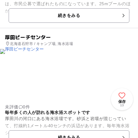
は、市民公募で選ばれたものになっています。25mプールのほ
か、流れるプールやウォータースライダー、幼児用のプールな
続きをみる
ど、レジャープールにも引け...
厚田ビーチセンター
北海道石狩市 / キャンプ場, 海水浴場
保存
13
未評価
0件
毎年多くの人が訪れる海水浴スポットです
厚田川の河口にある海水浴場です。砂浜と岩場が混じってい
て、打線約1メートル40センチの浜辺があります。毎年海水浴
シーズンになると、大人から子供まで多くの人で賑わいます。
続きをみる