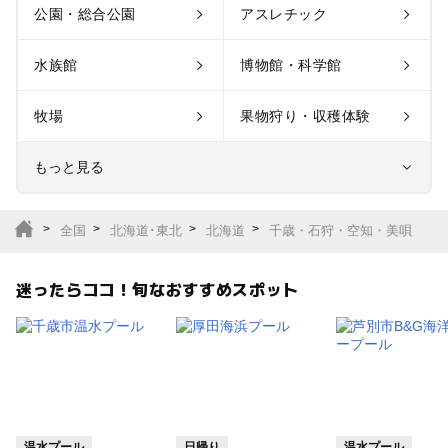
公園・総合公園
アスレチック
水族館
博物館・科学館
牧場
果物狩り・収穫体験
もっと見る
室内遊び場
遊園地
全国
北海道･東北
北海道
千歳・石狩・空知・美唄
テーマパーク
動物園
迷ったらココ！旬なおすすめスポット
サファリパーク
植物園・フラワーパー
ク
キャンプ場
バーベキュー
釣り
自然景観
温水プール
日帰り
温水プール