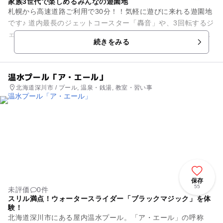
家族3世代で楽しめるみんなの遊園地
札幌から高速道路ご利用で30分！！気軽に遊びに来れる遊園地
です♪ 道内最長のジェットコースター「轟音」や、3回転するジ
ェットコースター「龍王」、熱い夏に大人気「急流すべり」な
続きをみる
ど、年齢問わず...
温水プール「ア・エール」
北海道深川市 / プール, 温泉・銭湯, 教室・習い事
保存
55
未評価
0件
スリル満点！ウォータースライダー「ブラックマジック」を体
験！
北海道深川市にある屋内温水プール。「ア・エール」の呼称