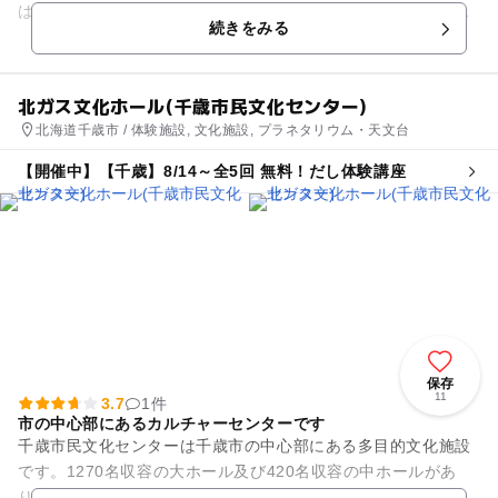
は芝生で、緑の気持ち良い空間が広がります。子どもだけでな
続きをみる
く、大人が一緒に気...
北ガス文化ホール(千歳市民文化センター)
北海道千歳市 / 体験施設, 文化施設, プラネタリウム・天文台
【開催中】【千歳】8/14～全5回 無料！だし体験講座
保存
11
3.7
1件
市の中心部にあるカルチャーセンターです
千歳市民文化センターは千歳市の中心部にある多目的文化施設
です。1270名収容の大ホール及び420名収容の中ホールがあ
り、様々な公演が行われています。 また、館内ではプラネタリ