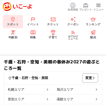
会員登録
プレゼント
メニュー
スポット
イベント
チケット
クーポン
ランキング
おでかけ
年齢別
特集
子育て
観光
ニュース
千歳・石狩・空知・美唄の春休み2027の遊ぶと
ころ一覧
変更
千歳・石狩・空知・美唄
札幌エリア
旭川エリア
登別エリア
函館エリア