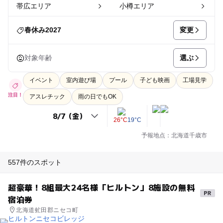
帯広エリア
小樽エリア
変更
春休み2027
選ぶ
対象年齢
イベント
室内遊び場
プール
子ども映画
工場見学
注目！
アスレチック
雨の日でもOK
26°C
19°C
予報地点：北海道千歳市
557件のスポット
超豪華！8組最大24名様「ヒルトン」8施設の無料
宿泊券
北海道虻田郡ニセコ町