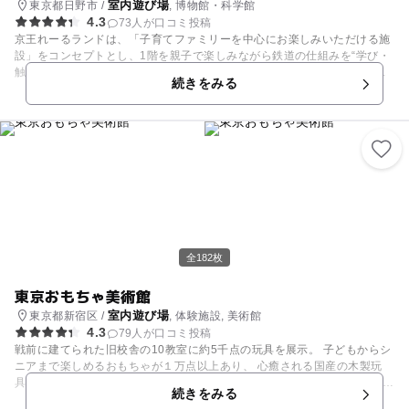
室内遊び場
東京都日野市 /
, 博物館・科学館
4.3
73人が口コミ投稿
京王れーるランドは、「子育てファミリーを中心にお楽しみいただける施
設」をコンセプトとし、1階を親子で楽しみながら鉄道の仕組みを“学び・
触って・体験できる”フロア、2階を“お子様が安心して遊べる”キッズフロ
続きをみる
アとしています。 屋外には車両展示場を設け、往年の車両を5両展示する
ほか、展示車両の外周にはお子様に人気の高いミニ電車を運行します。
全182枚
東京おもちゃ美術館
室内遊び場
東京都新宿区 /
, 体験施設, 美術館
4.3
79人が口コミ投稿
戦前に建てられた旧校舎の10教室に約5千点の玩具を展示。 子どもからシ
ニアまで楽しめるおもちゃが１万点以上あり、 心癒される国産の木製玩
具、デザイン性の高いヨーロッパのおもちゃを実際に手に取り遊べる。 リ
続きをみる
サイクル素材を使ったおもちゃ工房も毎日開かれている。 遊びが盛り上が