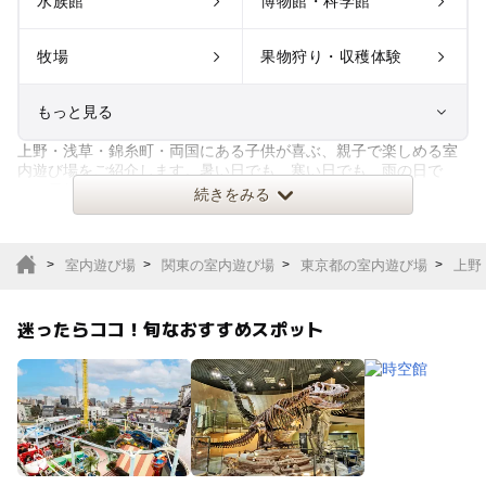
水族館
博物館・科学館
牧場
果物狩り・収穫体験
もっと見る
上野・浅草・錦糸町・両国にある子供が喜ぶ、親子で楽しめる室
室内遊び場
遊園地
内遊び場をご紹介します。暑い日でも、寒い日でも、雨の日で
も、天候に関わらず安心して、ト
続きをみる
テーマパーク
動物園
室内遊び場
関東の室内遊び場
東京都の室内遊び場
上野
サファリパーク
植物園・フラワーパー
ク
迷ったらココ！旬なおすすめスポット
キャンプ場
バーベキュー
釣り
自然景観
いちご狩り
農業体験