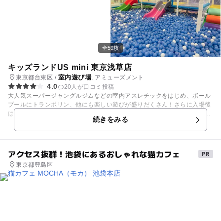
体の動きをお子さまの好奇心の赴くまま思いきりあそぶことができる造り
になっています！ 思いきり身体を動かせるので滑って転んだり、頭をぶつ
けたりすることも！モッキンガムでご遊戯の際は十分気をつけて遊んでく
ださい！ 大人が乗ってももちろん大丈夫な設計なので、お子様とご一緒に
思いっきり遊んじゃいましょう！ マルイの中にありますので、ママがお買
い物している間にパパとお子様で遊んでお留守番なんて楽しみ方も出来ち
全59枚
ゃいます♪
キッズランドUS mini 東京浅草店
室内遊び場
東京都台東区 /
, アミューズメント
4.0
20人が口コミ投稿
大人気スーパージャングルジムなどの室内アスレチックをはじめ、ボール
プールにトランポリン、他にも楽しい遊びが盛りだくさん！さらに入場後
は設置ゲーム機がフリープレイで何度でも遊べます。 キッズランドUS mi
続きをみる
niは、家族で楽しく遊び、かけがえのない家族の思い出を残せる室内遊び
場です。 浅草駅近くの室内遊び場！遊び放題プランや短時間プランをご用
意しているので、お買い物帰りや習い事後のスキマ時間に、おトクな価格
で気軽にご利用いただけます。 さらに、受付後の出入り自由、保護者様
アクセス抜群！池袋にあるおしゃれな猫カフェ
（お父さんお母さん）の交代も自由です。 暑い日も寒い日も雨の日も花粉
東京都豊島区
が辛い時期でも天気を気にせずゆっくり遊べる全天候型屋内遊園地。幼
児、小学生のお子様もパパもママも家族みんなで楽しいキッズパークで
す。