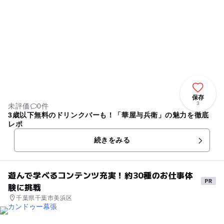
けで入場できるので、親はその間にイオンの中でお買い物に行ってもO
K！お子さまの自立心が育ち、親離れ・子離れがめばえる遊び場です。
保存
3
未評価
0件
3歳以下無料のドリンクバーも！「華屋与兵衛」の魅力を徹底
レポ
続きをみる
遊んで学べるコンテンツ充実！約30種のお仕事体
験に挑戦
千葉県千葉市美浜区