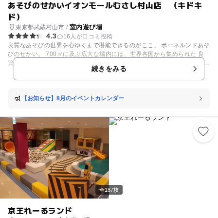
あそびのせかいイオンモールむさし村山店 （キドキ
ド）
室内遊び場
東京都武蔵村山市 /
4.3
16人が口コミ投稿
良質なあそびの世界を心ゆくまで堪能できるのがここ、 ボーネルンドあそ
びのせかい。 700㎡に及ぶ広大な場内には、世界各国から集められた 良
質なあそび道具が所狭しと並べられています。 ふわふわの「エアキャッス
続きをみる
ル」では トランポリンのように思い切りジャンプ！ ザブンと飛び込んだ
ボールプールから顔を出せば、 次は何であそぼうかな？そんなワクワクし
た気持ちが 体中から湧いてくるはず。 場内にはプレイリーダーが常駐。
あそび道具の使い方はもちろん、 より楽しく遊べる方法を伝授してくれま
【お知らせ】8月のイベントカレンダー
す。
全187枚
京王れーるランド