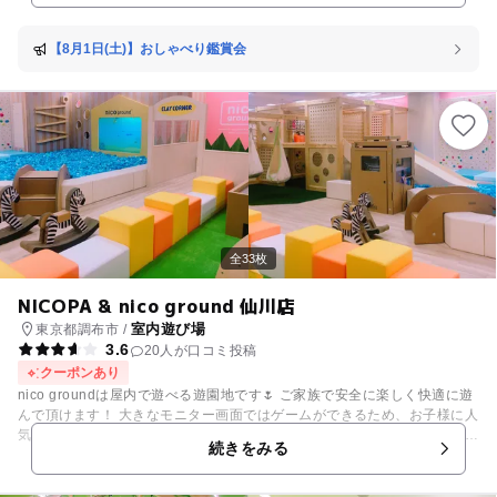
り、会話が弾む賑やかなミュージアム。 「多世代交流」や「木のある暮ら
し」を推進する認定NPO法人芸術と遊び創造協会が運営をおこなってい
る。
【8月1日(土)】おしゃべり鑑賞会
全33枚
NICOPA & nico ground 仙川店
室内遊び場
東京都調布市 /
3.6
20人が口コミ投稿
クーポンあり
nico groundは屋内で遊べる遊園地です🌷 ご家族で安全に楽しく快適に遊
んで頂けます！ 大きなモニター画面ではゲームができるため、お子様に人
気の遊具の一つとなっています そのほかにもおもちゃや絵本がたくさん！
続きをみる
身長150㎝までの小学生以下のお子様に遊んで頂けるキッズパークは毎日
にぎわっています！！ キッズパークでは楽しいイベントも随時開催してい
ます🌷 沢山のわくわくを体験しにnico groundにお越しください♪ また、