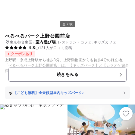
全38枚
べるべるパーク上野公園前店
室内遊び場
東京都台東区 /
, レストラン・カフェ, キッズカフェ
4.8
121人が口コミ投稿
クーポンあり
上野駅・京成上野駅から徒歩3分、上野動物園からも徒歩4分の好立地。
「べるべるパーク上野公園前店」は、【キッズパーク】と【カラオケ完全
個室】を自由に行き来できる、親子で楽しめる複合施設です。 ■お子様が
続きをみる
夢中になれる遊びがいっぱい！ ・大型遊具 未就学のお子様も大興奮！ お
うちでは体験できない大型すべり台で、思いきり身体を動かして遊べます
♪ ・ボールプール ハイハイ期のお子様から元気いっぱいのキッズまで楽し
める人気エリア！ すべり台や的当てゲームも大人気です♪ ・充実のおもち
【こども無料】全天候型屋内キッズパーク♪
ゃ＆遊びエリア おままごと・工作スペース・知育玩具に加え、ゲームコー
ナーエリアもご用意しています。 → 「まだ帰りたくない！」という声が
続く、大人気の遊び場です♪ ■ママ・パパに嬉しいサービスも充実！ ・ソ
フトドリンク飲み放題 ・ポップコーン＆アイス食べ放題 ・お子様用イス
など、ファミリー向け設備も充実 お子様が遊んでいる間、大人はゆったり
休憩してお過ごしいただけます♪ ■遊びもお食事もこれひとつで完結！ ・
通常メニュー／キッズメニューどちらも注文OK ・遊び疲れたらカラオケ