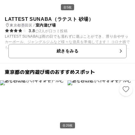
全5枚
LATTEST SUNABA（ラテスト 砂場）
室内遊び場
東京都墨田区 /
3.8
2人が口コミ投稿
LATTEST SUNABAは雨の日でも濡れずに遊ぶことができ、滑り台やサッ
カーボール、ジャングルジムなど様々な遊具を準備してます！ コロナ禍で
も安心安全に遊んでいただくため、HARIOのホワイトサンドを導入してい
続きをみる
ます。 精製砂には有機物がほとんど含まれないため、雑菌などの増殖がし
にくく、お子様に安心して遊んでいただけます！ 「精製砂」はオーストラ
リア、ブリスベンで採れた天然砂から不純物や有機物などを取り除き、40
0℃の高温で加熱処理しSiO（珪砂）99.8％に精製された、 清潔で安心な
東京都の室内遊び場のおすすめスポット
白砂です！ また、地面に接している足裏は、身体を動かす信号の神経伝導
を鍛える上でとても大切な部分です。 感覚刺激による情報を足裏から脳の
運動神経まで、うまく伝達することに慣れれば、お子様のバランス感覚や
体幹も鍛えられます！ さらに、足裏への刺激で走るのが速くなると言われ
ますし、神経系の発育はだいたい6歳くらいまでの間に完了するそうで
す。 トップアスリートが子供時代に足裏を刺激していたというエピソード
はたくさんあり、イチロー選手は「足裏マッサージ」を幼少期から12歳に
なるまで、毎日お父さんが続けていてくれたのは有名な話です。 ラテスト
スポーツの砂場では、たのしく遊びながら自然にトレーニングすることを
を目指しているので、難しいことを考えず思いっきり遊んでください！ 夏
全26枚
でも冷んやりしてきもちいいので、これからの季節にピッタリ！ 皆様のお
越しをお待ちしてます！