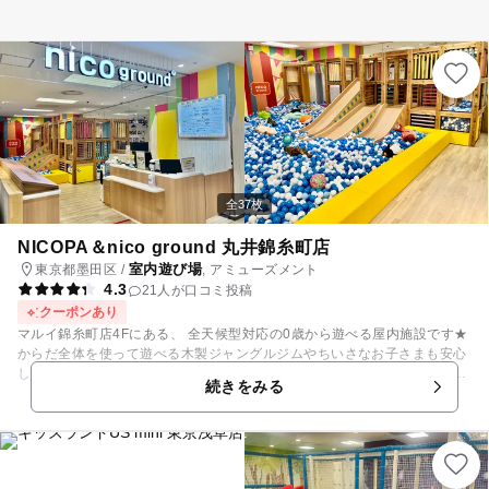
上げることもできます。 （※天候が悪い日はテラスを閉鎖している場合も
ございます。予めご了承ください。） 【北極エリア】 BIGトランポリン
は海に浮かぶ氷みたいにフワフワした飛び心地。いっぱい飛び跳ねてね！
【火山エリア】 火山エリアのネットは、空に飛び出すマグマになったみ
たいな不思議な浮遊感。 いっぱい飛び跳ねて、遊びの大噴火を起こそ
う！ 【氷山エリア】 氷山エリアにあるターザンや滑り台で風を切れ
ば、気分も氷山みたいに涼やかになるかも？！ 【地層エリア】 砂場や
いろんな素材でできた地面があるよ。 踏んだときの感触のちがいも確か
めてみよう！ 【森エリア】 世界中のいろんなおもちゃが集まったエリ
ア。 遊びの森を探検してみよう！ 【都市エリア】 ごっこ遊びを通し
て生活のいろいろな場面を体験しよう！ 自然やSDGｓを学べるワーク
全37枚
ショップも開催。 ②「ベビーガーデン」：０～２歳対象 小さいお子さま
でも安心してあそべるゾーンです。 【山エリア】 お山に登ったりボール
NICOPA＆nico ground 丸井錦糸町店
のプールで泳いだり、木のキッチンで“おままごと”したり、いっぱい遊ぼ
室内遊び場
東京都墨田区 /
, アミューズメント
う！ ③「ゲットガーデン」：全年齢対象 どなたでもゆったりとクレーン
4.3
21人が口コミ投稿
ゲームを楽しむことができます。
クーポンあり
マルイ錦糸町店4Fにある、 全天候型対応の0歳から遊べる屋内施設です★
からだ全体を使って遊べる木製ジャングルジムやちいさなお子さまも安心
して遊べるベビーコーナーの内容を充実させリニューアルオープンしまし
続きをみる
た！！ 人気の遊具は「木製ジャングルジム」や「ボールプール」、コース
が選べる「トリプルスライダー」！ ジャングルジムは『いろいろな身体の
動きを遊びとして経験することができる』ので、お子さまの運動能力向上
に有意であるといわれています！ nico groundのモッキンガムは【高いと
ころにのぼったり】【そこから降りたり】【もぐりこんだり】といった身