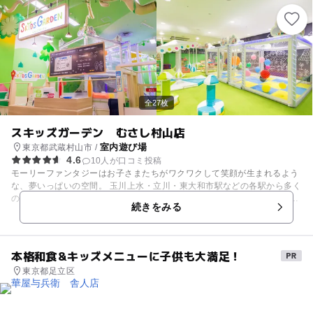
併設されているNICOPAはファミリー向けアミューズメント施設です！ 新
景品、人気キャラクター景品を取り揃えております！ 皆様のご来店をお待
ちしております！
全27枚
スキッズガーデン むさし村山店
室内遊び場
東京都武蔵村山市 /
4.6
10人が口コミ投稿
モーリーファンタジーはお子さまたちがワクワクして笑顔が生まれるよう
な、夢いっぱいの空間。 玉川上水・立川・東大和市駅などの各駅から多く
のバスが出ているイオンモールむさし村山に出店しています。お車でも多
続きをみる
摩地区各都市からも比較的近いです。 ショッピングセンター内の身近な遊
び場で、親も子も一緒に安心して楽しめます。 モーリーファンタジー併設
の「スキッズガーデン」には、定番の「ボールプール」から本格的なごっ
こ遊びができる「なりきりタウン」など、子どもが大好きな遊びがいっぱ
本格和食&キッズメニューに子供も大満足！
い！ スキッズガーデンの「プレイリーダー」は全員が保育士・幼稚園教
東京都足立区
諭、もしくは社内の教育プログラムを受けた有資格者たち。子どもたちが
安全に楽しく遊べるようにサポートします。 ◆初めて会ったお友だち同士
で遊ぶことも多いので、気遣いやルールなど社会性を学べる機会にもな
り、集団遊びを通じて自己表現力が身に付きます。 ◆３歳以上は子どもだ