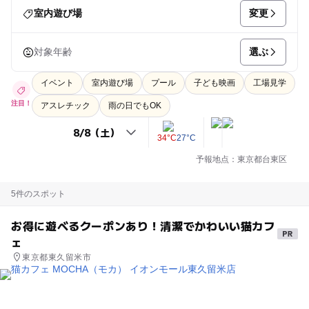
変更
室内遊び場
選ぶ
対象年齢
イベント
室内遊び場
プール
子ども映画
工場見学
注目！
アスレチック
雨の日でもOK
34°C
27°C
予報地点：東京都台東区
5件のスポット
お得に遊べるクーポンあり！清潔でかわいい猫カフ
ェ
東京都東久留米市