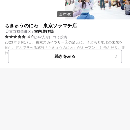
個室へ移動して、そのままお食事も可能 ・館内移動なのでスムーズ＆快
適！ ※お食事は別途料金がかかります。 ■お得なファミリー特典 大人1名
様につき、お子様（小学生以下）2名様まで無料！ ■動物園帰りやママ会
全125枚
にもぴったり！ 「たくさん歩いて疲れたけど、子どもはまだまだ元気…」
「普通のカフェだとすぐ飽きてしまう…」 そんな時は、ぜひ“べるべるパ
ちきゅうのにわ 東京ソラマチ店
ーク”へ！ お子様が安全に遊んでいる間、ママ・パパはゆっくりお過ごし
室内遊び場
東京都墨田区 /
いただけます。 遊び疲れたら個室でゆったり、元気が回復したらまた遊び
4.9
42人が口コミ投稿
場へ！ “遊ぶ→休む→また遊ぶ”が叶う、親子に嬉しい過ごし方ができます
2023年３月17日、東京スカイツリー🄬の足元に、子どもと地球の未来を
♪ ご家族でのお出かけはもちろん、ママ会やお友達同士のご利用にもおす
育む、遊んで学べる施設「ちきゅうのにわ」がオープン！！ 飛んだり、跳
すめです。 上野で“一日中楽しめる屋内キッズパーク”を、ぜひお楽しみく
ねたり、滑ったりと身体を思いっきりつかって遊んだり、 砂場や世界のお
ださい！
続きをみる
もちゃで想像力を育んだりと、とにかく楽しい遊びがいっぱい！ また東京
スカイツリー🄬が眺められる外のテラスでは、光や風や水さえも遊び相手
に。 「ちきゅうのにわ」は、これからの地球を生きる子どもたちが、都市
にいながら地球のさまざまな表情に出会える場でもあります。 子どもたち
と地球のえがおを育むこの場所で、からだとこころをいっぱい動かして、
たくさんの遊びと学びを体験してください。 自然と触れあうことができる
体験型イベントやSDGsに興味を持つきっかけとなるワークショップも不
定期で実施。 ぜひ何度も遊びに来てね！！なお、６カ月未満のお子さまは
無料です。 ■ちきゅうのにわ ゾーン・コンテンツ紹介 『ちきゅうのに
わ』は３つのゾーンに分かれており、ファミリーみんなで楽しめる施設で
す。 ①「キッズガーデン」０～12歳対象 屋外のように思いきり遊べるダ
イナミックな遊具や、じっくり取り組める体験型イベントやワークショッ
プも開催（不定期）。 ６つのエリアで楽しめます！ 【海と風エリア】
自然の風を感じられる屋外のテラス。 見上げれば東京スカイツリーを見