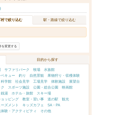
)
町村で絞り込む
駅・路線で絞り込む
件を変更する
目的から探す
園
サファリパーク
牧場
水族館
ーベキュー
釣り
自然景観
果物狩り・収穫体験
・科学館
社会見学
工場見学
体験施設
展望台
ック
スポーツ施設
公園・総合公園
映画館
・銭湯
ホテル・旅館
スキー場
ショッピング
教室・習い事
道の駅
観光
ューズメント
キッズカフェ
SA・PA
然体験・アクティビティ
その他