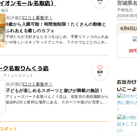
 イオンモール名取店）
宮城県
40
予報地点：
験施設
2026年08
未評価
口コミ募集中！
0歳から入園可能！時間無制限！たくさんの動物と
8月6日(
ふれあえる癒しのカフェ
子供たちが大好きなヒヨコをはじめ、手乗りインコのふれあ
いや珍しいエキゾチックアニマル、フクロウなどとのふれあ
いができるカフェです。野菜などのおやつも販売しています
28
ので、かわい...
ーク名取りんくう店
保存
り, アミューズメント
67
お出か
未評価
口コミ募集中！
いこーよ
子どもが楽しめるスポーツと遊びが満載の施設！
アミューズパーク名取りんくう店は、名取市の美田園駅から
徒歩約2分と便利な場所にある、スポーツや遊びが充実した
複合アミューズメント施設です。バッティングスタジアムや
サッカー9ゴ...
スポット