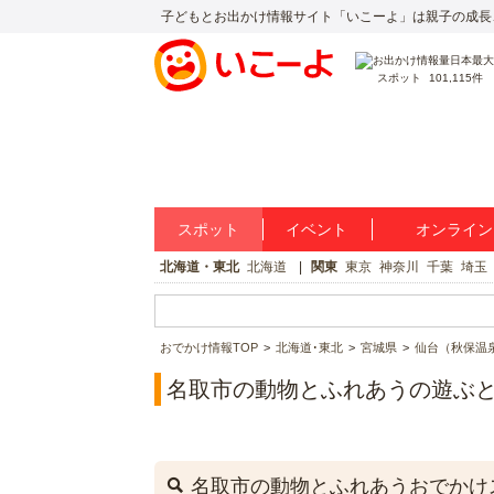
子どもとお出かけ情報サイト「いこーよ」は親子の成長
スポット
101,115件
スポット
イベント
オンライン
北海道・東北
北海道
関東
東京
神奈川
千葉
埼玉
おでかけ情報TOP
北海道･東北
宮城県
仙台（秋保温
名取市の動物とふれあうの遊ぶ
名取市の動物とふれあうおでかけ