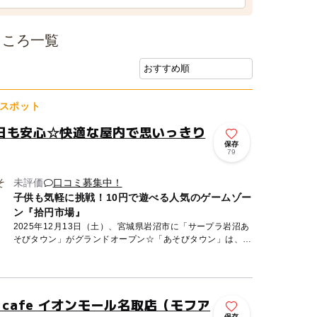
ところ一覧
スポット
日も安心☆快適な屋内で思いっきり
保存
79
未評価
口コミ募集中！
子供も気軽に挑戦！10円で遊べる人気のゲームゾー
ン『拾円市場』
2025年12月13日（土）、宮城県岩沼市に「サープラ岩沼あ
そびタウン」がグランドオープン☆「あそびタウン」は、そ
の地域ならではのお祭りや文化、名所・名産を取り入れた地
域密着...
mal cafe イオンモール名取店（モフア
保存