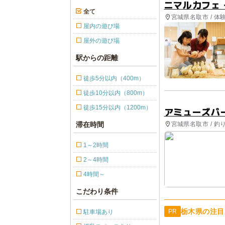
ニマルカフェ
全て
宮城県名取市 / 体
屋内の遊び場
屋外の遊び場
駅からの距離
徒歩5分以内（400m）
徒歩10分以内（800m）
徒歩15分以内（1200m）
アミューズパ
宮城県名取市 / 釣
滞在時間
1～2時間
2～4時間
4時間～
こだわり条件
栃木県の注目
PR
駐車場あり