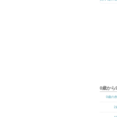
0歳から
0歳の
2