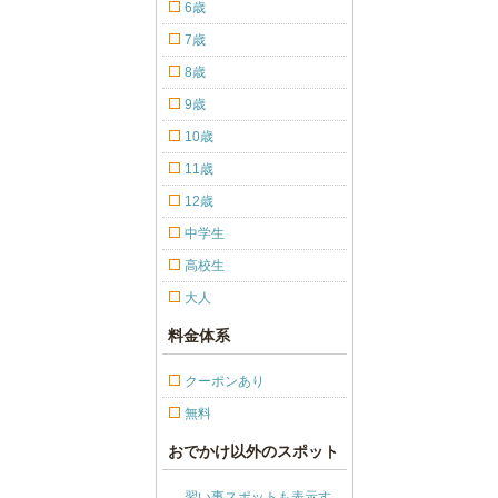
6歳
7歳
8歳
9歳
10歳
11歳
12歳
中学生
高校生
大人
料金体系
クーポンあり
無料
おでかけ以外のスポット
習い事スポットも表示す