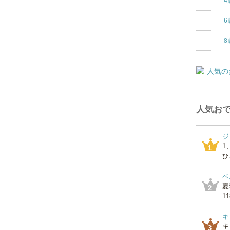
4
6
8
人気おで
ジ
1
1
ひ
ベ
夏
2
1
キ
キ
3