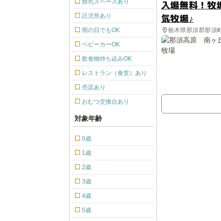
授乳スペースあり
入場無料！牧
気牧場♪
託児所あり
栃木県那須郡那須
雨の日でもOK
ベビーカーOK
飲食物持ち込みOK
レストラン（食堂）あり
売店あり
おむつ交換台あり
対象年齢
0歳
1歳
2歳
3歳
4歳
5歳