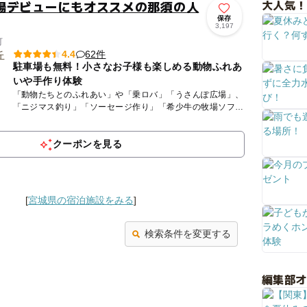
大人気！
場デビューにもオススメの那須の人
保存
3,197
町
62件
4.4
駐車場も無料！小さなお子様も楽しめる動物ふれあ
いや手作り体験
「動物たちとのふれあい」や「乗ロバ」「うさんぽ広場」、
「ニジマス釣り」「ソーセージ作り」「希少牛の牧場ソフト
クリーム」など、遊んで・体験して・食べて♪那須高原の牧
場を満喫しよ...
クーポンを見る
[
宮城県の宿泊施設をみる
]
検索条件を変更する
編集部