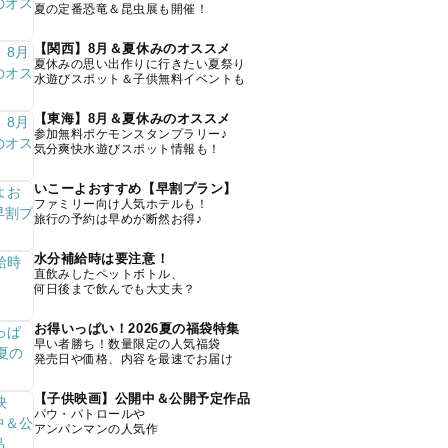
夏の定番恐竜＆昆虫展も開催！
【関西】8月＆夏休みのオススメ
夏休みの思い出作りに行きたい夏祭り
水遊びスポット＆子供無料イベントも
【東海】8月＆夏休みのオススメ
参加無料ポケモンスタンプラリー♪
気分爽快水遊びスポット情報も！
いこーよおすすめ【早割プラン】
ファミリー向け人気ホテルも！
旅行の予約は早めが断然お得♪
水分補給時は要注意！
直飲みしたペットボトル、
何日後まで飲んでも大丈夫？
お得いっぱい！2026夏の福袋特集
早い者勝ち！数量限定の人気福袋
発売日や価格、内容を最速でお届け
【子供映画】公開中＆公開予定作品
パウ・パトロールや
アンパンマンの人気作