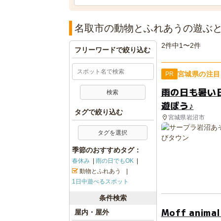
名取市の動物とふれあうの遊ぶ
2件中1〜2件
フリーワードで絞り込む
宮城県の注目
PR
雨の日も暑い
遊ぼう♪
タグで絞り込む
宮城県岩沼市
タグを選択
季節のおすすめタグ：
春休み
雨の日でもOK
動物とふれあう
1日中遊べるスポット
条件検索
Moff ani
屋内・屋外