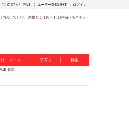
保存/あとで読む
ユーザー登録(無料)
ログイン
雨の日でもOK
動物とふれあう
1日中遊べるスポット
かけニュース
子育て
特集
沖縄
福岡