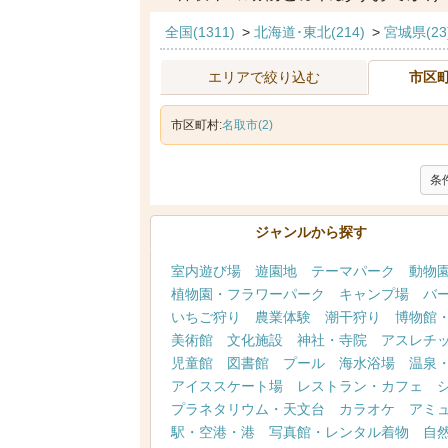
全国(1311)
>
北海道･東北(214)
>
宮城県(23
エリアで絞り込む
市区
市区町村:
名取市(2)
条
ジャンルから探す
室内遊び場
遊園地
テーマパーク
動物
植物園・フラワーパーク
キャンプ場
バ
いちご狩り
農業体験
潮干狩り
博物館
美術館
文化施設
神社・寺院
アスレチ
児童館
図書館
プール
海水浴場
温泉
アイススケート場
レストラン・カフェ
プラネタリウム・天文台
カラオケ
アミ
駅・空港・港
写真館・レンタル着物
自