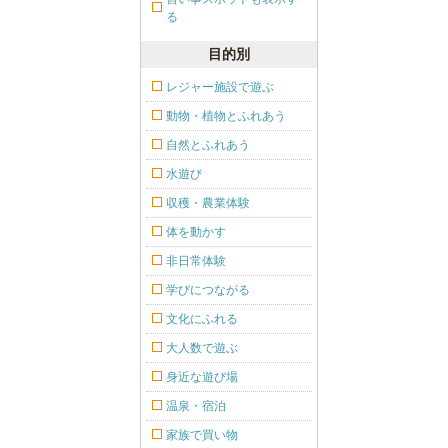
る
目的別
レジャー施設で遊ぶ
動物・植物とふれあう
自然とふれあう
水遊び
収穫・農業体験
体を動かす
非日常体験
学びにつながる
文化にふれる
大人数で遊ぶ
身近な遊び場
温泉・宿泊
家族で買い物