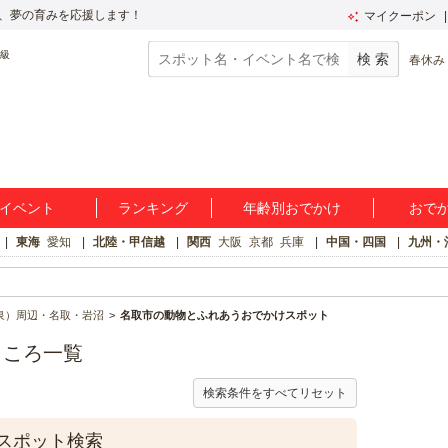
、夢の育みを応援します！
マイクーポン
春休み
イベント
ランキング
年齢別おでかけ
おで
東海
愛知
北陸・甲信越
関西
大阪
京都
兵庫
中国・四国
九州・
泉）周辺・名取・岩沼
名取市の動物とふれあうおでかけスポット
ところ一覧
検索条件をすべてリセット
スポット検索