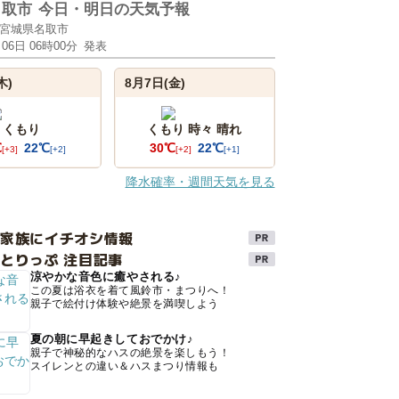
名取市
今日・明日の天気予報
宮城県名取市
月06日 06時00分
発表
木)
8月7日(金)
くもり
くもり 時々 晴れ
℃
22℃
30℃
22℃
[+3]
[+2]
[+2]
[+1]
降水確率・週間天気を見る
け家族にイチオシ情報
とりっぷ 注目記事
涼やかな音色に癒やされる♪
この夏は浴衣を着て風鈴市・まつりへ！
親子で絵付け体験や絶景を満喫しよう
夏の朝に早起きしておでかけ♪
親子で神秘的なハスの絶景を楽しもう！
スイレンとの違い＆ハスまつり情報も