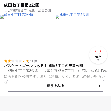
成田七丁目第2公園
宮城県富谷市 / 公園・総合公園
保存
0
2.3
1件
バスケットゴールもある！ 成田7丁目の児童公園
「成田七丁目第2公園 」は富谷市成田7丁目、住宅団地のはずれ
にある街区公園です。周りに建物がなく、見通しの良い明るい
遊び場です。 広々とした園内には、ブランコとすべり台、鉄
続きをみる
棒、砂場と一通り...