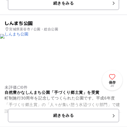
続きをみる
で安全。収穫体験を通じて、...
しんまち公園
宮城県富谷市 / 公園・総合公園
保存
20
未評価
0件
自然豊かなしんまち公園「手づくり郷土賞」を受賞
町制施行30周年を記念してつくられた公園です。平成6年度
「手づくり郷土賞」の「人々が集い憩う水辺づくり部門」で建
設大臣から表彰を受けています。 池の周りに緑あふれる遊歩道
続きをみる
があり、心地良い水...