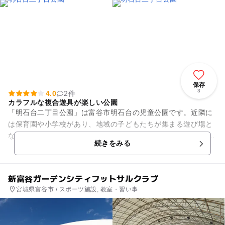
保存
3
4.0
2件
カラフルな複合遊具が楽しい公園
「明石台二丁目公園」は富谷市明石台の児童公園です。近隣に
は保育園や小学校があり、地域の子どもたちが集まる遊び場と
なっています。 公園内は広場スペースと遊具スペースに分かれ
続きをみる
ているので、小さい...
新富谷ガーデンシティフットサルクラブ
宮城県富谷市 / スポーツ施設, 教室・習い事