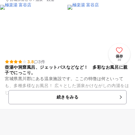
保存
39
3.8
3件
壺湯や洞窟風呂、ジェットバスなどなど！ 多彩なお風呂に親
子でにっこり。
宮城県黒川郡にある温泉施設です。ここの特徴は何といって
も、多種多様なお風呂！ 広々とした源泉かけながしの内湯をは
じめ、ぬる湯、数種類のジェットバス、サウナや岩風呂、洞窟
続きをみる
風呂に寝ころび湯、壺湯な...