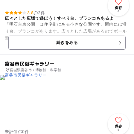
保存
4
3.8
2件
広々とした広場で遊ぼう！すべり台、ブランコもあるよ
「明石台東公園」は住宅街にある小さな公園です。園内には滑
り台、ブランコがあります。広々とした広場があるのでボール
遊びも楽しめますが、防球ネットはありませんので道路にボー
続きをみる
ルが出ないようご注意くださ...
富谷市民俗ギャラリー
宮城県富谷市 / 博物館・科学館
保存
5
未評価
0件