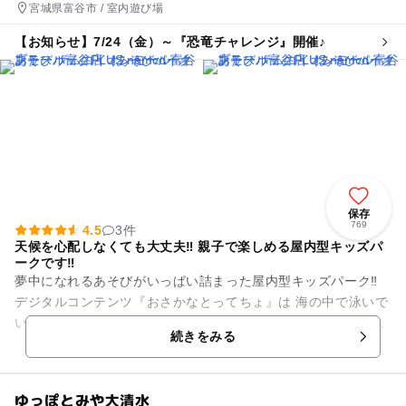
宮城県富谷市 / 室内遊び場
【お知らせ】7/24（金）～『恐竜チャレンジ』開催♪
保存
769
4.5
3件
天候を心配しなくても大丈夫‼ 親子で楽しめる屋内型キッズパ
ークです‼
夢中になれるあそびがいっぱい詰まった屋内型キッズパーク‼
デジタルコンテンツ『おさかなとってちょ』は 海の中で泳いで
いるお魚をゲットする”体感型コンテンツ”です。 あっ！と驚く
続きをみる
仕掛けがたく...
ゆっぽとみや大清水