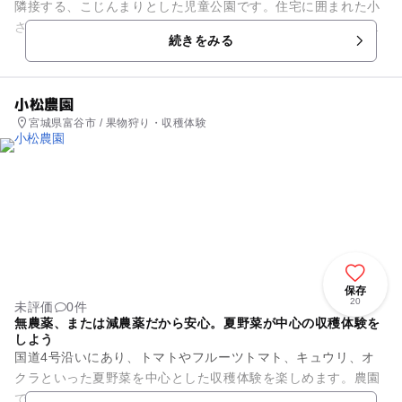
隣接する、こじんまりとした児童公園です。住宅に囲まれた小
さな公園は、地域の子ども達の憩いの場として親しまれていま
続きをみる
す。 園内にはブラン...
小松農園
宮城県富谷市 / 果物狩り・収穫体験
保存
20
未評価
0件
無農薬、または減農薬だから安心。夏野菜が中心の収穫体験を
しよう
国道4号沿いにあり、トマトやフルーツトマト、キュウリ、オ
クラといった夏野菜を中心とした収穫体験を楽しめます。農園
で育てている野菜は、農薬や化学肥料に極力頼らないから安心