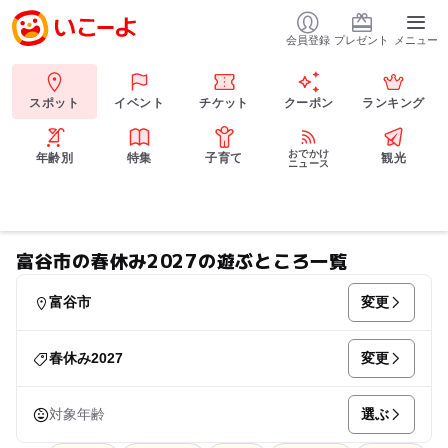
会員登録
プレゼント
メニュー
スポット
イベント
チケット
クーポン
ランキング
おでかけ
年齢別
特集
子育て
観光
ニュース
富谷市の春休み2027の遊ぶところ一覧
変更
富谷市
変更
春休み2027
選ぶ
対象年齢