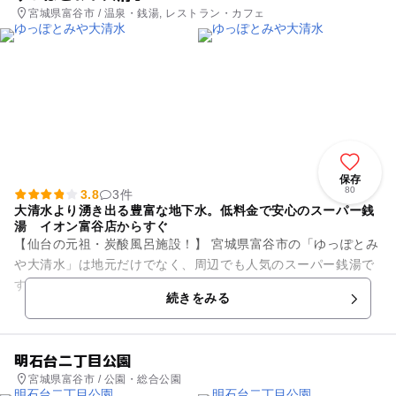
宮城県富谷市 / 温泉・銭湯, レストラン・カフェ
保存
80
3.8
3件
大清水より湧き出る豊富な地下水。低料金で安心のスーパー銭
湯 イオン富谷店からすぐ
【仙台の元祖・炭酸風呂施設！】 宮城県富谷市の「ゆっぽとみ
や大清水」は地元だけでなく、周辺でも人気のスーパー銭湯で
す。低料金なのに、炭酸風呂をはじめ露天(コラーゲン)風呂や
続きをみる
ミクロの気泡で乳白色...
明石台二丁目公園
宮城県富谷市 / 公園・総合公園