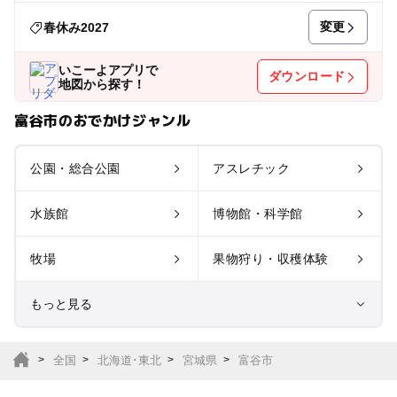
変更
春休み2027
いこーよアプリで
ダウンロード
地図から探す！
富谷市のおでかけジャンル
公園・総合公園
アスレチック
水族館
博物館・科学館
牧場
果物狩り・収穫体験
もっと見る
室内遊び場
遊園地
全国
北海道･東北
宮城県
富谷市
テーマパーク
動物園