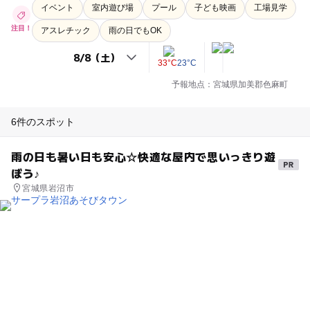
イベント
室内遊び場
プール
子ども映画
工場見学
注目！
アスレチック
雨の日でもOK
33°C
23°C
予報地点：宮城県加美郡色麻町
6件のスポット
雨の日も暑い日も安心☆快適な屋内で思いっきり遊
ぼう♪
宮城県岩沼市