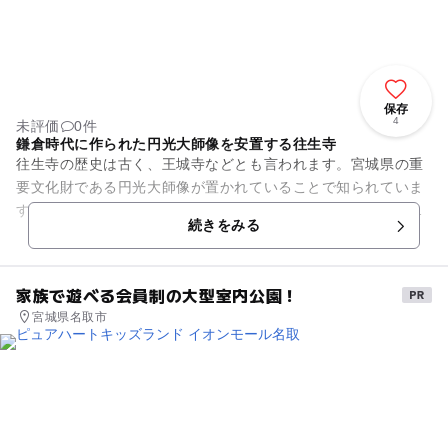
保存
4
未評価
0件
鎌倉時代に作られた円光大師像を安置する往生寺
往生寺の歴史は古く、王城寺などとも言われます。宮城県の重
要文化財である円光大師像が置かれていることで知られていま
す。円光大師とは浄土宗の開祖法然上人のことです。円光大師
続きをみる
の彫刻や画像は数多く作られ...
家族で遊べる会員制の大型室内公園！
宮城県名取市