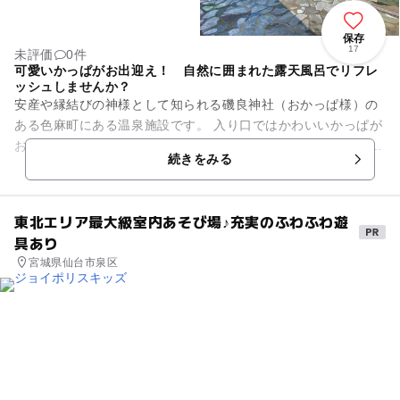
保存
17
未評価
0件
可愛いかっぱがお出迎え！ 自然に囲まれた露天風呂でリフレ
ッシュしませんか？
安産や縁結びの神様として知られる磯良神社（おかっぱ様）の
ある色麻町にある温泉施設です。 入り口ではかわいいかっぱが
お出迎えをしてくれます。 源泉かけ流しの露天風呂や内風呂は
続きをみる
広々として開放感が...
東北エリア最大級室内あそび場♪充実のふわふわ遊
具あり
宮城県仙台市泉区