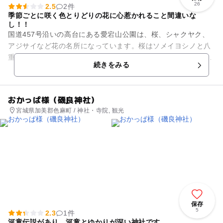
26
2.5
2件
季節ごとに咲く色とりどりの花に心惹かれること間違いな
し！！
国道457号沿いの高台にある愛宕山公園は、桜、シャクヤク、
アジサイなど花の名所になっています。桜はソメイヨシノと八
重桜がそれぞれ80本あり、咲き頃には大勢の人出となります。
続きをみる
初夏にはアジサイ数万本...
おかっぱ様（磯良神社）
宮城県加美郡色麻町 / 神社・寺院, 観光
保存
5
2.3
1件
河童伝説があり、河童とゆかりが深い神社です。