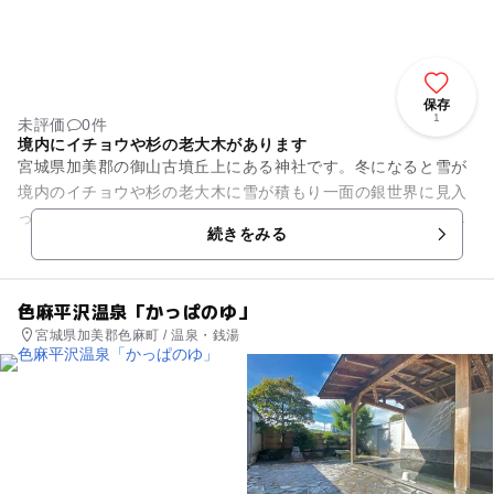
保存
1
未評価
0件
境内にイチョウや杉の老大木があります
宮城県加美郡の御山古墳丘上にある神社です。冬になると雪が
境内のイチョウや杉の老大木に雪が積もり一面の銀世界に見入
ってしまうほど、とても風情があります。絵を描く事が好きな
続きをみる
人には、スケッチブックを持...
色麻平沢温泉「かっぱのゆ」
宮城県加美郡色麻町 / 温泉・銭湯