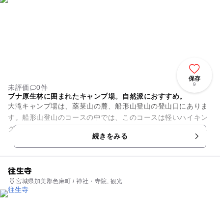
保存
9
未評価
0件
ブナ原生林に囲まれたキャンプ場。自然派におすすめ。
大滝キャンプ場は、薬莱山の麓、船形山登山の登山口にありま
す。船形山登山のコースの中では、このコースは軽いハイキン
グコースになっています。キャンプ場はブナの原生林に囲まれ
続きをみる
た自然豊かな環境。簡素な作...
往生寺
宮城県加美郡色麻町 / 神社・寺院, 観光