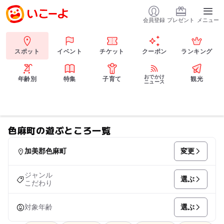
会員登録
プレゼント
メニュー
スポット
イベント
チケット
クーポン
ランキング
おでかけ
年齢別
特集
子育て
観光
ニュース
色麻町の遊ぶところ一覧
変更
加美郡色麻町
ジャンル
選ぶ
こだわり
選ぶ
対象年齢