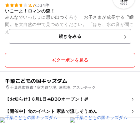
4966
3.7
34件
いこーよ！ロマンの森！
みんなでいっしょに思い出つくろう！ お子さまが成長する〝瞬
間〟を大自然の中で見つめてください。 「ほら、水の音が聞こ
えるよ」「お魚がいっぱいいるね！」 「鳥が飛んできたよ！」
続きをみる
「虫た...
クーポンを見る
千葉こどもの国キッズダム
千葉県市原市 / 室内遊び場, 遊園地, アスレチック
【お知らせ】8月1日☀️BBQオープン！🍖
【開催中】食のイベント 家族で流しそうめん