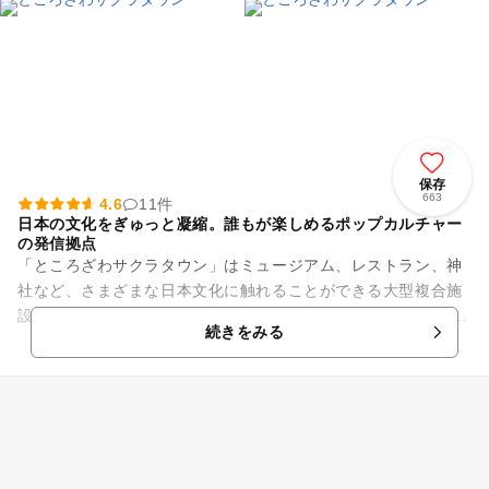
保存
663
4.6
11件
日本の文化をぎゅっと凝縮。誰もが楽しめるポップカルチャー
の発信拠点
「ところざわサクラタウン」はミュージアム、レストラン、神
社など、さまざまな日本文化に触れることができる大型複合施
設です。 施設内のランドマーク「角川武蔵野ミュージアム」は
続きをみる
「図書館」「美術館...