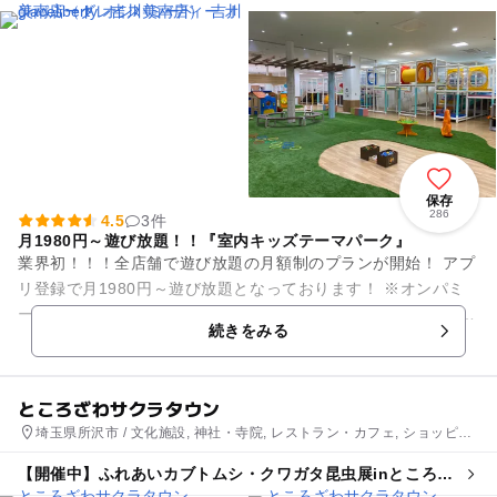
保存
286
4.5
3件
月1980円～遊び放題！！『室内キッズテーマパーク』
業界初！！！全店舗で遊び放題の月額制のプランが開始！ アプ
リ登録で月1980円～遊び放題となっております！ ※オンパミ
ード全店舗ご利用いただけます。 詳しくはオフィシャルサイ
続きをみる
ト...
ところざわサクラタウン
埼玉県所沢市 / 文化施設, 神社・寺院, レストラン・カフェ, ショッピン
グ
【開催中】ふれあいカブトムシ・クワガタ昆虫展inところざ
わサクラタウン2026