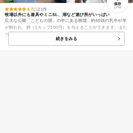
保存
1756
4.7
21件
牧場以外にも遊具やミニSL、湖など遊び所がいっぱい
広大な公園「こどもの国」の中にある牧場。約50頭の乳牛や羊
が飼われ、餌（1カップ100円）を与えることができます。また
ポニー乗り場（2歳から乗馬可能、1周こども400円）や、ウサ
続きをみる
ギ、モルモットな...