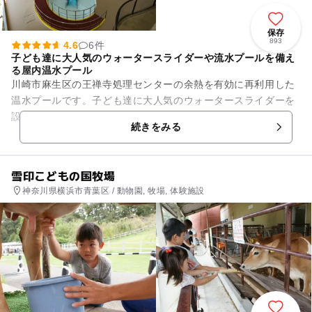
保存
893
4.6
6件
子ども達に大人気のウォータースライダーや流水プールを備え
る屋内温水プール
川崎市麻生区の王禅寺処理センターの余熱を有効に再利用した
温水プールです。子ども達に大人気のウォータースライダーを
設置したプールや、流水プールをはじめ、5本のコースが並ぶ2
続きをみる
5メートルプール、幼児用...
雪印こどもの国牧場
神奈川県横浜市青葉区 / 動物園, 牧場, 体験施設