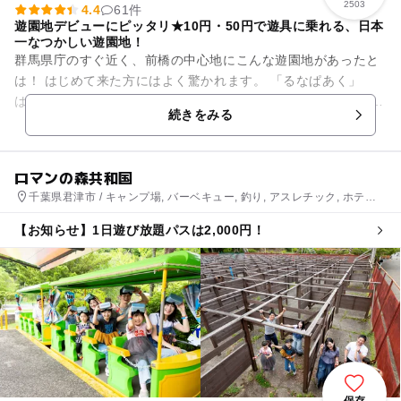
2503
4.4
61件
遊園地デビューにピッタリ★10円・50円で遊具に乗れる、日本
一なつかしい遊園地！
群馬県庁のすぐ近く、前橋の中心地にこんな遊園地があったと
は！ はじめて来た方にはよく驚かれます。 「るなぱあく」
は、1954年に開園した日本有数の『昭和生まれ』の遊園地。
続きをみる
ひこうとうに...
ロマンの森共和国
千葉県君津市 / キャンプ場, バーベキュー, 釣り, アスレチック, ホテ
ル・旅館
【お知らせ】1日遊び放題パスは2,000円！
保存