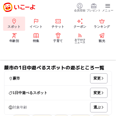
会員登録
プレゼント
メニュー
スポット
イベント
チケット
クーポン
ランキング
おでかけ
年齢別
特集
子育て
観光
ニュース
蕨市の1日中遊べるスポットの遊ぶところ一覧
変更
蕨市
変更
1日中遊べるスポット
選ぶ
対象年齢