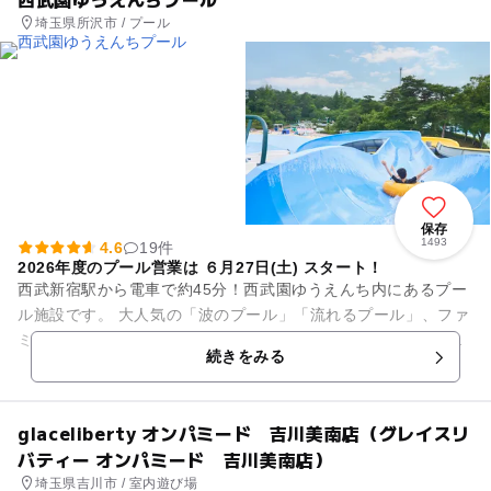
埼玉県所沢市 / プール
保存
1493
4.6
19件
2026年度のプール営業は ６月27日(土) スタート！
西武新宿駅から電車で約45分！西武園ゆうえんち内にあるプー
ル施設です。 大人気の「波のプール」「流れるプール」、ファ
ミリーにおススメの「こどもプール」「おふねのプール」、ス
続きをみる
リル満点のウォーター...
glaceliberty オンパミード 吉川美南店（グレイスリ
バティー オンパミード 吉川美南店）
埼玉県吉川市 / 室内遊び場