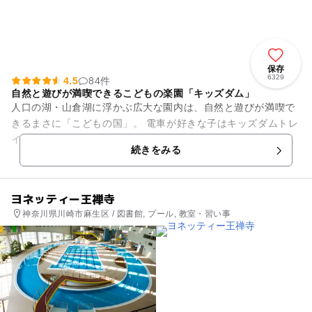
保存
6329
4.5
84件
自然と遊びが満喫できるこどもの楽園「キッズダム」
人口の湖・山倉湖に浮かぶ広大な園内は、自然と遊びが満喫で
きるまさに「こどもの国」。 電車が好きな子はキッズダムトレ
インを、釣りに挑戦してみたい子のために釣り堀をご用意、思
続きをみる
い切り体を動かしたい！...
ヨネッティー王禅寺
神奈川県川崎市麻生区 / 図書館, プール, 教室・習い事