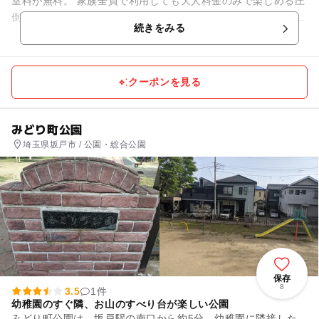
室料が無料。 家族全員で利用しても大人料金のみで楽しめる圧
倒的なお得感が最大の魅力です。 ※小学生の料金は店舗によっ
続きをみる
て異なります。 ...
クーポンを見る
みどり町公園
埼玉県坂戸市 / 公園・総合公園
保存
8
3.5
1件
幼稚園のすぐ隣、お山のすべり台が楽しい公園
みどり町公園は、坂戸駅の南口から約5分、幼稚園に隣接した