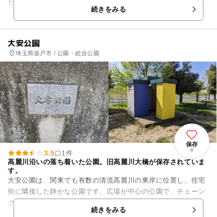
ヒムロッド、安芸クィーン、すももは貴陽や太陽など数々の品
続きをみる
種が栽培されてい...
大安公園
埼玉県坂戸市 / 公園・総合公園
保存
8
3.5
1件
高麗川沿いの落ち着いた公園。旧高麗川大橋が保存されていま
す。
大安公園は、関東でも有数の清流高麗川の東岸に位置し、住宅
街に隣接した静かな公園です。広場が中心の公園で、チェーン
クライミングや鉄輪のトンネルと繋がったすべり台、ブラン
続きをみる
コ、鉄棒など、小学生も楽しめ...