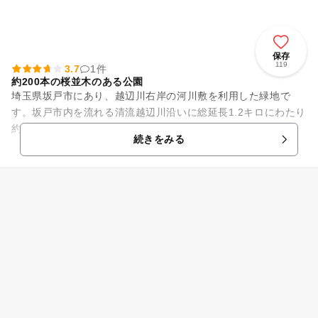
保存
119
3.7
1件
約200本の桜並木のある公園
埼玉県坂戸市にあり、越辺川右岸の河川敷を利用した緑地で
す。坂戸市内を流れる清流越辺川沿いに総延長1.2キロにわたり
約200本の「安行寒桜」の桜並木が植樹されています。遊具等
続きをみる
はありませんが、自然の...