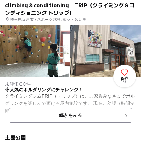
climbing＆conditioning TRIP（クライミング＆コ
ンディショニング トリップ）
埼玉県坂戸市 / スポーツ施設, 教室・習い事
保存
31
未評価
0件
今人気のボルダリングにチャレンジ！
クライミングジムTRIP（トリップ）は、ご家族みなさまでボル
ダリングを楽しんで頂ける屋内施設です。 現在、幼児（時間制
限あり）から60代まで幅広い年齢層にご利用いただいていま
続きをみる
す。 初めての方...
土屋公園