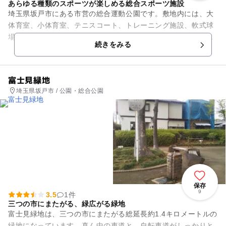
あらゆる種類のスポーツが楽しめる総合スポーツ施設
埼玉県坂戸市にある市営の総合運動公園です。敷地内には、大
体育室、小体育室、テニスコート、トレーニング施設、軟式球
場、多目的運動場などがあり、あらゆる種類のスポーツを楽し
続きをみる
むことができる総合スポーツ...
富士見緑地
埼玉県坂戸市 / 公園・総合公園
保存
9
3.5
1件
三つの市にまたがる、緑広がる緑地
富士見緑地は、三つの市にまたがる総延長約1.4キロメートルの
緑地になっています。真ん中の車道と、自転車道がしっかりと