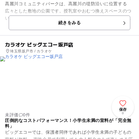
高麗川コミュニティパークは、高麗川の堤防沿いに位置する
広々とした敷地の公園です。授乳室やおむつ換えスペースのつ
いた管理棟は綺麗に手入れが行き届いていて、赤ちゃんの駅と
続きをみる
しても機能するようになってい...
カラオケ ビッグエコー坂戸店
埼玉県坂戸市 / カラオケ
保存
0
未評価
0件
圧倒的なコストパフォーマンス！小学生未満の室料が「完全無
料」
ビッグエコーでは、保護者同伴であれば小学生未満の子どもの