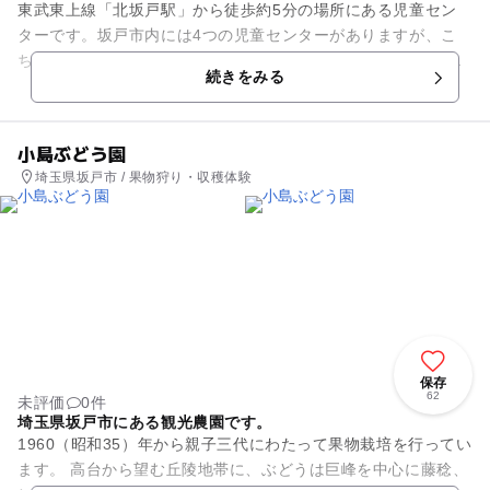
東武東上線「北坂戸駅」から徒歩約5分の場所にある児童セン
ターです。坂戸市内には4つの児童センターがありますが、こ
ちらのセンターにはプラネタリウムがあり、番組投影や星空の
続きをみる
天体観望会などを行っていま...
小島ぶどう園
埼玉県坂戸市 / 果物狩り・収穫体験
保存
62
未評価
0件
埼玉県坂戸市にある観光農園です。
1960（昭和35）年から親子三代にわたって果物栽培を行ってい
ます。 高台から望む丘陵地帯に、ぶどうは巨峰を中心に藤稔、