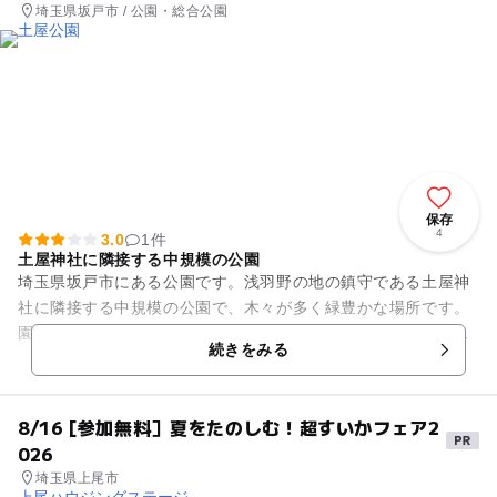
埼玉県坂戸市 / 公園・総合公園
保存
4
3.0
1件
土屋神社に隣接する中規模の公園
埼玉県坂戸市にある公園です。浅羽野の地の鎮守である土屋神
社に隣接する中規模の公園で、木々が多く緑豊かな場所です。
園内には、滑り台、ブランコ、スプリング遊具や、万葉遺跡浅
続きをみる
羽野歌碑が建てられています...
8/16 [参加無料］夏をたのしむ！超すいかフェア2
026
埼玉県上尾市