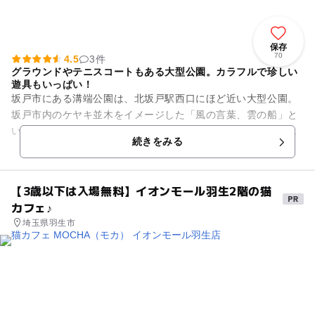
保存
70
4.5
3件
グラウンドやテニスコートもある大型公園。カラフルで珍しい
遊具もいっぱい！
坂戸市にある溝端公園は、北坂戸駅西口にほど近い大型公園。
坂戸市内のケヤキ並木をイメージした「風の言葉、雲の船」と
いう童謡をコンセプトがコンセプトとなっており、公園入口近
続きをみる
くには「童謡広場 幸福の小...
【3歳以下は入場無料】イオンモール羽生2階の猫
カフェ♪
埼玉県羽生市