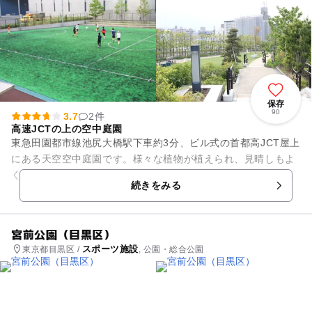
保存
90
3.7
2件
高速JCTの上の空中庭園
東急田園都市線池尻大橋駅下車約3分、ビル式の首都高JCT屋上
にある天空空中庭園です。様々な植物が植えられ、見晴しもよ
く、都会にいながら都会の喧騒を忘れられるような憩いの場
続きをみる
で、2013年にグッドデ...
宮前公園（目黒区）
スポーツ施設
東京都目黒区 /
, 公園・総合公園