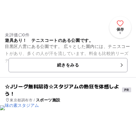
保存
9
未評価
0件
遊具あり！ テニスコートのある公園です。
目黒区八雲にある公園です。 広々とした園内には、テニスコー
トがあり、多くの人が汗を流しています。料金も比較的リーズ
ナブルなので、親子で、お友達同士で楽しんでみてはいかがで
続きをみる
しょうか。 また、遊...
☆Jリーグ無料招待☆スタジアムの熱狂を体感しよ
う！
スポーツ施設
東京都調布市 /