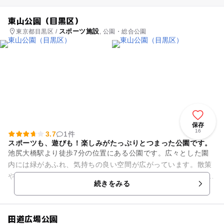
東山公園（目黒区）
スポーツ施設
東京都目黒区 /
, 公園・総合公園
保存
16
3.7
1件
スポーツも、遊びも！楽しみがたっぷりとつまった公園です。
池尻大橋駅より徒歩7分の位置にある公園です。広々とした園
内には緑があふれ、気持ちの良い空間が広がっています。散策
やお散歩にもぴったり！ 遊具もあるので、子どもと一緒のお出
続きをみる
かけにも最適。長時間滞...
田道広場公園