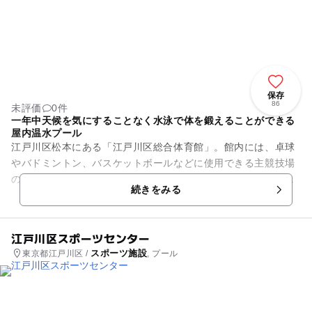
保存
86
未評価
0件
一年中天候を気にすることなく水泳で体を鍛えることができる
屋内温水プール
江戸川区松本にある「江戸川区総合体育館」。館内には、卓球
やバドミントン、バスケットボールなどに使用できる主競技場
のほか、温水プールや卓球室、アーチェリー場、弓道場、エア
続きをみる
ライフル射場、トレーニング...
江戸川区スポーツセンター
スポーツ施設
東京都江戸川区 /
, プール