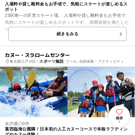
入場料や貸し靴料金もお手頃で、気軽にスケートが楽しめるス
ポット
23区唯一の区営スケート場。 入場料や貸し靴料金もお手頃で、
気軽にスケートが楽しめるスポットです。 国際規格を満たした
リンクは広々としていて気持ちよく滑走することができます。
続きをみる
スケート教室...
カヌー・スラロームセンター
スポーツ施設
東京都江戸川区 /
, プール, 自然体験・アクティビティ
保存
3
未評価
0件
葛西臨海公園隣！日本初の人工カヌーコースで本格ラフティン
グやカヌー体験！