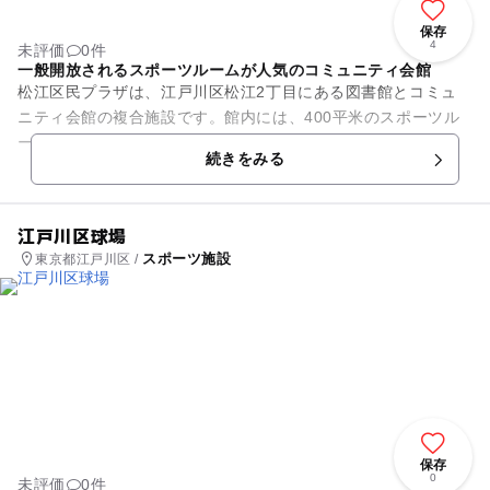
保存
4
未評価
0件
一般開放されるスポーツルームが人気のコミュニティ会館
松江区民プラザは、江戸川区松江2丁目にある図書館とコミュ
ニティ会館の複合施設です。館内には、400平米のスポーツル
ームをはじめ、4つの集会所、和室、音楽室などを完備。サー
続きをみる
クル活動や屋内スポーツな...
江戸川区球場
スポーツ施設
東京都江戸川区 /
保存
0
未評価
0件