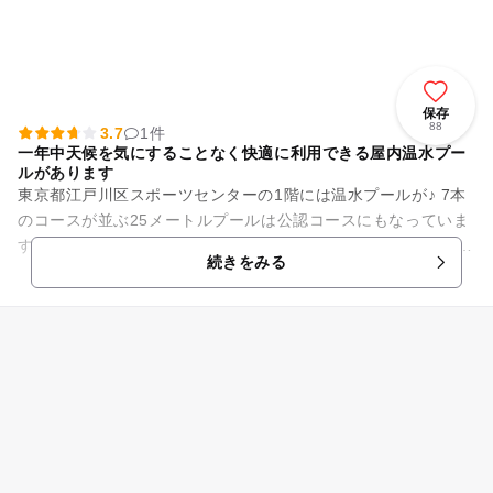
保存
88
3.7
1件
一年中天候を気にすることなく快適に利用できる屋内温水プー
ルがあります
東京都江戸川区スポーツセンターの1階には温水プールが♪ 7本
のコースが並ぶ25メートルプールは公認コースにもなっていま
す。他に、水深1.2m～1.5mと、水深0.8m～0.9mのプールを併
続きをみる
設。 ...