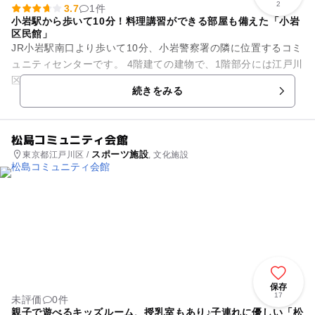
2
3.7
1件
小岩駅から歩いて10分！料理講習ができる部屋も備えた「小岩
区民館」
JR小岩駅南口より歩いて10分、小岩警察署の隣に位置するコミ
ュニティセンターです。 4階建ての建物で、1階部分には江戸川
区役所の出張所である「小岩事務所」、2階には「江戸川区福
続きをみる
祉事務所」が...
松島コミュニティ会館
スポーツ施設
東京都江戸川区 /
, 文化施設
保存
17
未評価
0件
親子で遊べるキッズルーム、授乳室もあり♪子連れに優しい「松