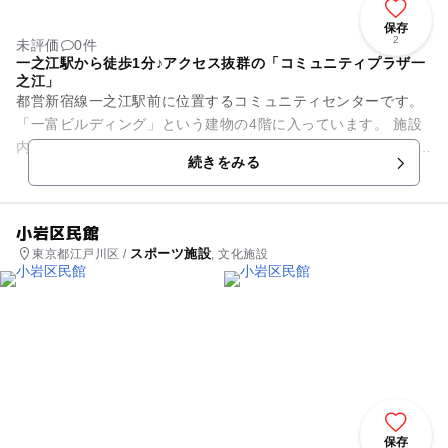
保存
2
未評価
0件
一之江駅から徒歩1分♪アクセス抜群の「コミュニティプラザ一
之江」
都営新宿線一之江駅前に位置するコミュニティセンターです。
「一富ビルディング」という建物の4階に入っています。 施設
内には、200名が収容できるスポーツルーム（381平米）、会議
続きをみる
や文化系サー...
小岩区民館
スポーツ施設
東京都江戸川区 /
, 文化施設
保存