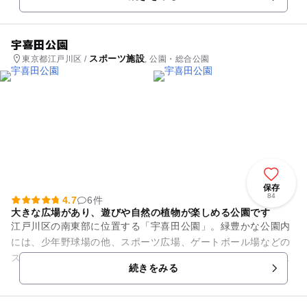
揃っています。 なかで...
宇喜田公園
スポーツ施設
東京都江戸川区 /
, 公園・総合公園
保存
84
4.7
6件
大きな広場があり、遊びや自然の植物が楽しめる公園です
江戸川区の南東部に位置する「宇喜田公園」。緑豊かな公園内
には、少年野球場の他、スポーツ広場、ゲートボール場などの
スポーツ施設があります。きれいに整備された芝生や色々な種
続きをみる
の花々が見られる場所でもあ...