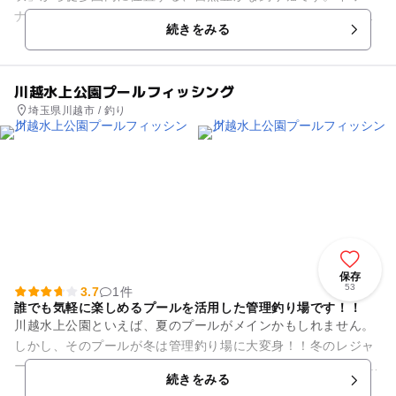
ナ、ヤマメ、ニジマスなどを自分で釣り、その場で炭火焼きに
続きをみる
して味わえる体験をお楽しみい...
川越水上公園プールフィッシング
埼玉県川越市 / 釣り
保存
53
3.7
1件
誰でも気軽に楽しめるプールを活用した管理釣り場です！！
川越水上公園といえば、夏のプールがメインかもしれません。
しかし、そのプールが冬は管理釣り場に大変身！！冬のレジャ
ーってなかなか無いですよね…？ 【手ぶら】【安心安全】【お
続きをみる
得！】３拍子揃...