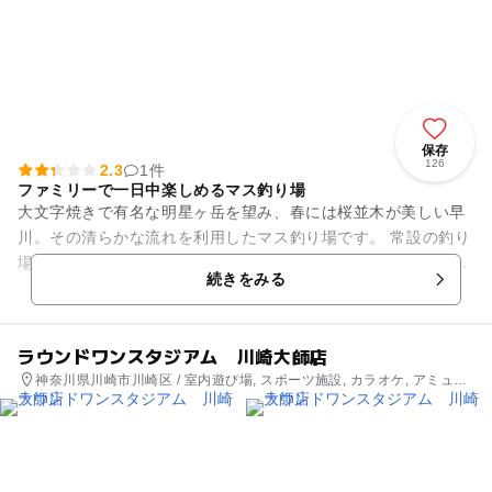
保存
126
2.3
1件
ファミリーで一日中楽しめるマス釣り場
大文字焼きで有名な明星ヶ岳を望み、春には桜並木が美しい早
川。その清らかな流れを利用したマス釣り場です。 常設の釣り
場では、指定の場所にマスやヤマメなどの魚を1日2回放流。貸
続きをみる
切りの釣り場ではつか...
ラウンドワンスタジアム 川崎大師店
神奈川県川崎市川崎区 / 室内遊び場, スポーツ施設, カラオケ, アミュー
ズメント