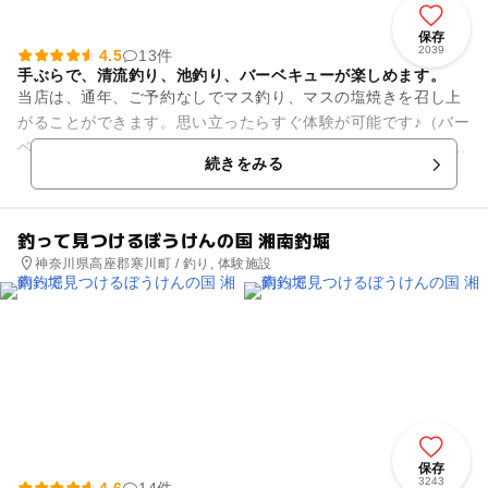
保存
2039
4.5
13件
手ぶらで、清流釣り、池釣り、バーベキューが楽しめます。
当店は、通年、ご予約なしでマス釣り、マスの塩焼きを召し上
がることができます。思い立ったらすぐ体験が可能です♪（バー
ベキューは要予約） 小さなお子様から大人の方まで、手ぶら
続きをみる
で、清流釣り、池釣...
釣って見つけるぼうけんの国 湘南釣堀
神奈川県高座郡寒川町 / 釣り, 体験施設
保存
3243
4.6
14件