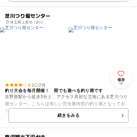
芝川つり堀センター
埼玉県上尾市 / 釣り
保存
58
4.2
2件
釣り大会を毎月開催！ 雨でも遊べる釣り堀です
吉野原駅から徒歩3分と、アクセス良好な立地にある芝川つり
堀センター。こちらは珍しい完全屋内型の釣り堀となってお
り、雨の日でも遊べる人気のスポットです。 釣った魚をその場
続きをみる
で捌くタイプの釣り施...
鹿沼観光下沢ヤナ