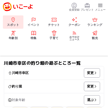
会員登録
プレゼント
メニュー
スポット
イベント
チケット
クーポン
ランキング
おでかけ
年齢別
特集
子育て
観光
ニュース
川崎市幸区の釣り堀の遊ぶところ一覧
変更
川崎市幸区
変更
釣り堀
選ぶ
対象年齢