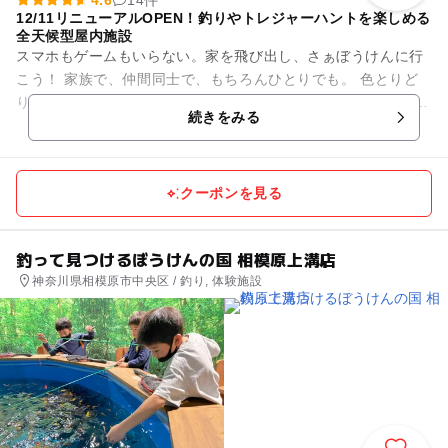
12/11リニューアルOPEN！釣りやトレジャーハントを楽しめる
全天候型屋内施設
スマホもゲームもいらない。家を飛び出し、さぁぼうけんに行
こう！ 家族で、仲間同士で、もちろんひとりでも。 色とりど
りの魚、キラキラの宝石、見たことないような化石… 新しいも
続きをみる
のを知るって、と...
クーポンを見る
釣って見つけるぼうけんの国 相模原上溝店
神奈川県相模原市中央区 / 釣り, 体験施設