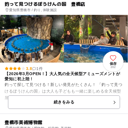
釣って見つけるぼうけんの国 豊橋店
愛知県豊橋市 / 釣り, 体験施設
保存
202
3.8
1件
【2026年3月OPEN！】大人気の全天候型アミューズメントが
愛知に初上陸！
釣って探して見つける！新しい発見がたくさん！ 「釣って見つ
けるぼうけんの国」は大人も子どもも一緒に楽しめる全天候型
屋内施設です。 釣り竿・エサなどの道具は一式貸出なので手ぶ
続きをみる
らでOK！ ...
豊橋市美術博物館