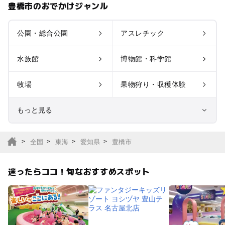
豊橋市のおでかけジャンル
公園・総合公園
アスレチック
水族館
博物館・科学館
牧場
果物狩り・収穫体験
もっと見る
室内遊び場
遊園地
全国
東海
愛知県
豊橋市
テーマパーク
動物園
迷ったらココ！旬なおすすめスポット
サファリパーク
植物園・フラワーパー
ク
キャンプ場
バーベキュー