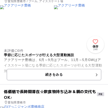
愛知県豊橋市 / プール, アイススケート場
保存
246
未評価
0件
季節に応じたスポーツが行える大型運動施設
アクアリーナ豊橋は、6月～9月はプール、11月～5月GWはア
イススケート場になる季節に応じたスポーツが行える大型運動
施設です。 プールは、10本のコースが並ぶ日本水泳連盟公認の
続きをみる
50メートル...
低価格で長時間滞在☆飲食物持ち込み＆親の交代も
OK♪
愛知県豊橋市