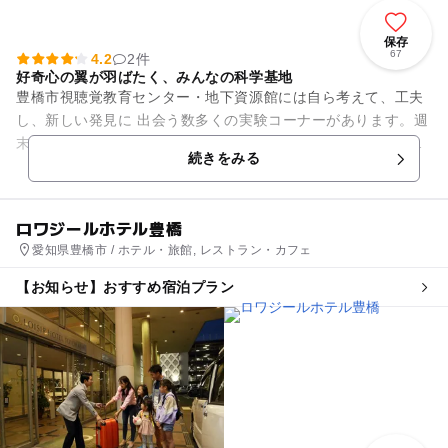
保存
67
4.2
2件
好奇心の翼が羽ばたく、みんなの科学基地
豊橋市視聴覚教育センター・地下資源館には自ら考えて、工夫
し、新しい発見に 出会う数多くの実験コーナーがあります。週
末の実験ショーやワークショップでは当たり前に思える生活の
続きをみる
身近な疑問を、子どもと一...
ロワジールホテル豊橋
愛知県豊橋市 / ホテル・旅館, レストラン・カフェ
【お知らせ】おすすめ宿泊プラン