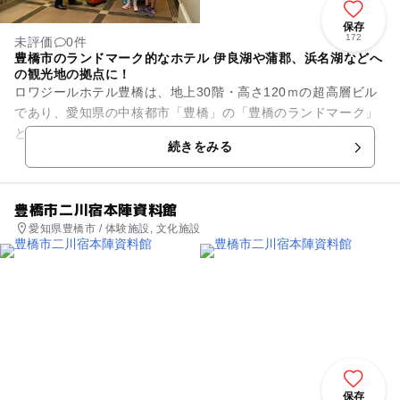
保存
172
未評価
0件
豊橋市のランドマーク的なホテル 伊良湖や蒲郡、浜名湖などへ
の観光地の拠点に！
ロワジールホテル豊橋は、地上30階・高さ120ｍの超高層ビル
であり、愛知県の中核都市「豊橋」の「豊橋のランドマーク」
と呼ばれるホテルです。映画館などのアミューズメント施設
続きをみる
と、MEGAドン・キホー...
豊橋市二川宿本陣資料館
愛知県豊橋市 / 体験施設, 文化施設
保存