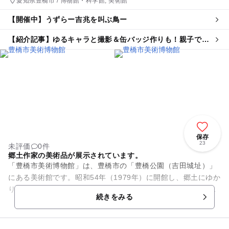
愛知県豊橋市 / 博物館・科学館, 美術館
【開催中】うずらー吉兆を叫ぶ鳥ー
【紹介記事】ゆるキャラと撮影＆缶バッジ作りも！親子で楽
しむ日本初のウズラ企画展が豊橋に
保存
23
未評価
0件
郷土作家の美術品が展示されています。
「豊橋市美術博物館」は、豊橋市の「豊橋公園（吉田城址）」
にある美術館です。昭和54年（1979年）に開館し、郷土にゆか
りのある作家の美術品、歴史・民俗に関する資料などが収蔵・
続きをみる
展示されています。1...