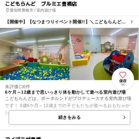
こどもらんど プルミエ豊橋店
愛知県豊橋市 / 室内遊び場
【開催中】【なつまつりイベント開催!!】＼こどもらんど縁
日／
保存
58
未評価
0件
6ケ月～12歳まで思いっきり体を動かして遊べる室内遊び場
こどもらんどは、ボーネルンドがプロデュースする室内遊び場
です！ 0歳6ケ月～12歳までの子どもたちが遊べるおもちゃが
たくさんあり、子どもから大人まで幅広く親子で一緒に楽しめ
続きをみる
ます。 6ケ月...
アイプラザ豊橋