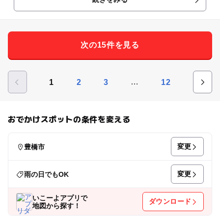
次の15件を見る
…
1
2
3
12
おでかけスポットの条件を変える
変更
豊橋市
変更
雨の日でもOK
いこーよアプリで
ダウンロード
地図から探す！