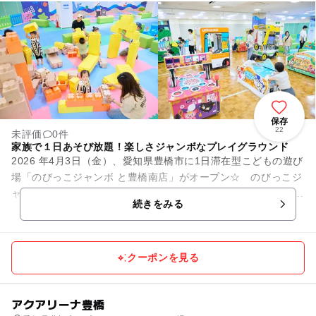
保存
22
未評価
0件
家族で１日あそび放題！楽しさジャンボなプレイグラウンド
2026 年4月3日（金）、愛知県豊橋市に1日滞在型こどもの遊び
場「のびっこジャンボ と豊橋南店」がオープン☆ のびっこジ
ャンボは、０歳から12 歳までの子どもとそのファミリーを対象
続きをみる
とした、家族...
クーポンを見る
アクアリーナ豊橋