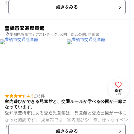
とアクセス抜群で、東海地方の観光拠点にぴったりです。また
続きをみる
駅直結のため雨の日で...
豊橋市交通児童館
愛知県豊橋市 / アスレチック, 公園・総合公園, 児童館
保存
219
4.3
3件
室内遊びができる児童館と、交通ルールが学べる公園が一緒に
なっています。
愛知県豊橋市にある交通児童館は、児童館と交通公園が一体に
なった施設です。 児童館では、室内遊びや工作、様々なイベン
トが行われており、雨でも遊べる施設です。館内には図書室、
続きをみる
卓球台の貸し出しも行っ...