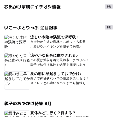
お出かけ家族にイチオシ情報
いこーよとりっぷ 注目記事
涼しい木陰や渓流で深呼吸！
市街地から近い森林浴スポットも多数
川遊びやハイキングを親子で満喫♪
涼やかな音色に癒やされる♪
この夏は浴衣を着て風鈴市・まつりへ！
親子で絵付け体験や絶景を満喫しよう
夏の朝に早起きしておでかけ♪
親子で神秘的なハスの絶景を楽しもう！
スイレンとの違い＆ハスまつり情報も
親子のおでかけ特集 8月
夏休みどこ行く？何する？