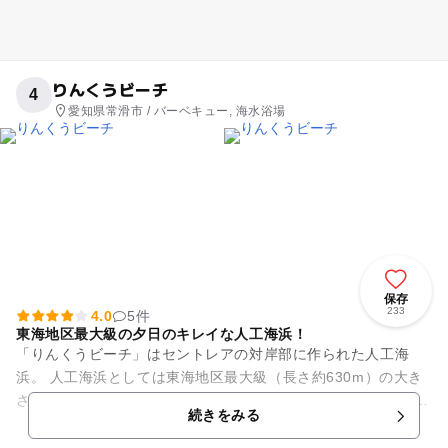
りんくうビーチ
4
愛知県常滑市 / バーベキュー, 海水浴場
保存
233
4.0
5件
東海地区最大級の夕日のキレイな人工海浜！
「りんくうビーチ」はセントレアの対岸部に作られた人工海
浜。 人工海浜としては東海地区最大級（長さ約630m）の大き
さです。 砂浜からは中部国際空港を離着陸する飛行機が間近に
続きをみる
見え、釣りやウ...