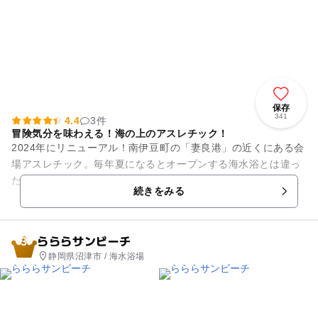
保存
341
4.4
3件
冒険気分を味わえる！海の上のアスレチック！
2024年にリニューアル！南伊豆町の「妻良港」の近くにある会
場アスレチック。毎年夏になるとオープンする海水浴とは違っ
た海の遊びが楽しめるスポット。海の上に作られたすべり台や
続きをみる
ブランコなどの遊具など...
らららサンビーチ
3
静岡県沼津市 / 海水浴場