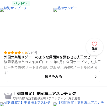
ペットOK
保存
227
4.9
10件
外国の高級リゾートのような雰囲気を漂わせる人工のビーチ
静岡県熱海市の東海岸町に1988年6月に全面オープンした人工
ビーチで幅60メートルの白い砂浜が、約400メートル続きま
す。海岸線には数多くのホテルが建ち並び、ヤシが並木を作っ
続きをみる
ており、外国の高級リ...
【期間限定】妻良海上アスレチック
2
静岡県賀茂郡南伊豆町 / アスレチック, 海水浴場