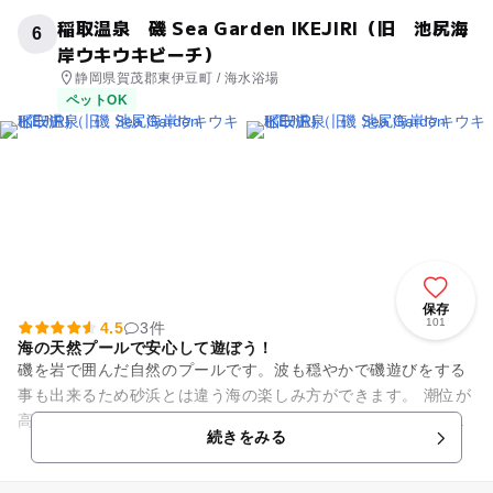
稲取温泉 磯 Sea Garden IKEJIRI（旧 池尻海
6
岸ウキウキビーチ）
静岡県賀茂郡東伊豆町 / 海水浴場
ペットOK
保存
101
4.5
3件
海の天然プールで安心して遊ぼう！
磯を岩で囲んだ自然のプールです。波も穏やかで磯遊びをする
事も出来るため砂浜とは違う海の楽しみ方ができます。 潮位が
高かったり、大きい波の影響のある時でも、隣接のプールがあ
続きをみる
るので安心です。