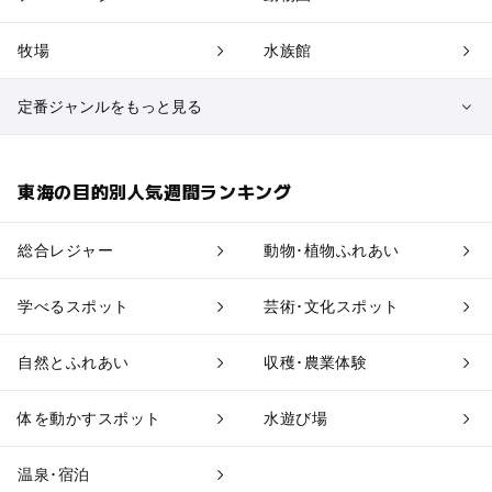
牧場
水族館
定番ジャンルをもっと見る
植物園・フラワーパーク
自然景観
東海の目的別人気週間ランキング
果物狩り・収穫体験
博物館・科学館
総合レジャー
動物･植物ふれあい
工場見学
体験施設
学べるスポット
芸術･文化スポット
アスレチック
公園・総合公園
自然とふれあい
収穫･農業体験
温泉・銭湯
ホテル・旅館
体を動かすスポット
水遊び場
道の駅
観光
温泉･宿泊