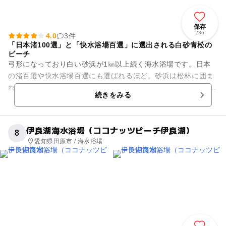
保存
236
4.0
3件
「日本渚100選」と「快水浴場百選」に選出される白砂青松の
ビーチ
弓形になっており白い砂浜が1㎞以上続く海水浴場です。日本
の渚百選や快水浴場百選にも選ばれるほど。砂浜は松林に囲ま
れており、白砂青松の美しい海岸を作っています。 海上の新ア
続きをみる
クティビティ「スプ...
伊良湖海水浴場（ココナッツビーチ伊良湖）
8
愛知県田原市 / 海水浴場