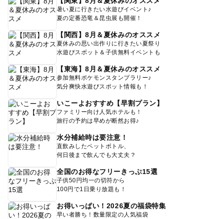
【関東】8月＆夏休みのオススメ
暑い夏に行きたい水遊びイベント♪
夏の定番恐竜＆昆虫展も開催！
【関西】8月＆夏休みのオススメ
夏休みの思い出作りに行きたい夏祭り
水遊びスポット＆子供無料イベントも
【東海】8月＆夏休みのオススメ
参加無料ポケモンスタンプラリー♪
気分爽快水遊びスポット情報も！
いこーよおすすめ【早割プラン】
ファミリー向け人気ホテルも！
旅行の予約は早めが断然お得♪
水分補給時は要注意！
直飲みしたペットボトル、
何日後まで飲んでも大丈夫？
全国のお得なフリーきっぷ15選
子供50円均一の切符から
100円で1日乗り放題も！
お得いっぱい！2026夏の福袋特集
早い者勝ち！数量限定の人気福袋