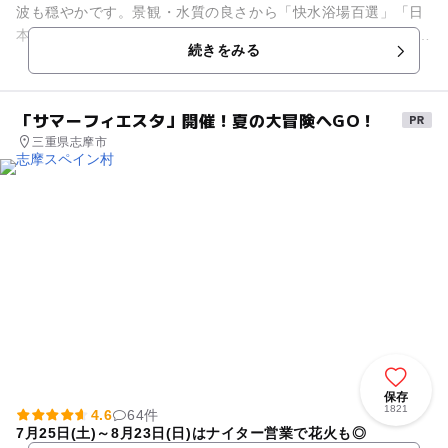
波も穏やかです。景観・水質の良さから「快水浴場百選」「日
本の水浴場 88選」にも選ばれており、清掃のゆきとどいたビー
続きをみる
チは子どもと遊ぶのにぴ...
「サマーフィエスタ」開催！夏の大冒険へGO！
三重県志摩市
保存
1821
4.6
64件
7月25日(土)～8月23日(日)はナイター営業で花火も◎