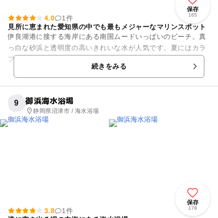
保存
165
4.0
1件
見所に恵まれた愛知県の中でも最もメジャーなマリンスポット
伊良湖港に接する海岸にある南国ムードいっぱいのビーチ。真
っ白な砂浜と透明度の高いきれいな水が人気です。夏にはカラ
フルなパラソルがビーチを彩ります。 遠浅の白い砂浜が広がっ
続きをみる
ていて、小さな子供...
御浜海水浴場
9
静岡県沼津市 / 海水浴場
保存
178
3.8
1件