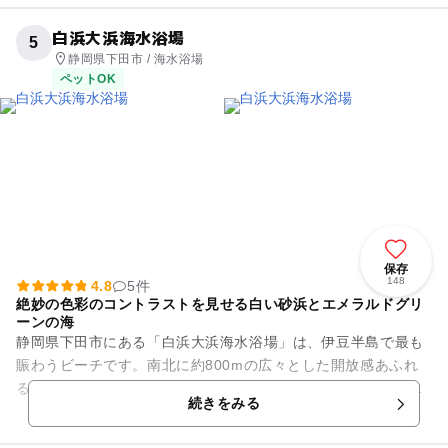
白浜大浜海水浴場
5
静岡県下田市 / 海水浴場
ペットOK
保存
148
4.8
5件
絶妙の色彩のコントラストを見せる白い砂浜とエメラルドグリ
ーンの海
静岡県下田市にある「白浜大浜海水浴場」は、伊豆半島で最も
賑わうビーチです。南北に約800mの広々とした開放感あふれ
る砂浜で、サラサラの白砂の浜辺が続き、開放感が漲っていま
続きをみる
す。白い砂浜の先には、エ...