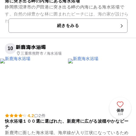
港に突き出る岬の内海にある海水浴場
静岡県沼津市の戸田港に突き出る岬の内海にある海水浴場で
す。自然の緑豊かな林に囲まれたビーチには、海の家が設けら
れ、様々な設備が充実しています。波が静かで穏やかな遠浅の
続きをみる
海には海上遊具が浮かんでいま...
新鹿海水浴場
10
三重県熊野市 / 海水浴場
保存
114
4.2
2件
快水浴場１００選に選ばれた、新鹿湾に広がる波穏やかなビー
チ
新鹿湾に面した海水浴場。海岸線が入り江状になっているため