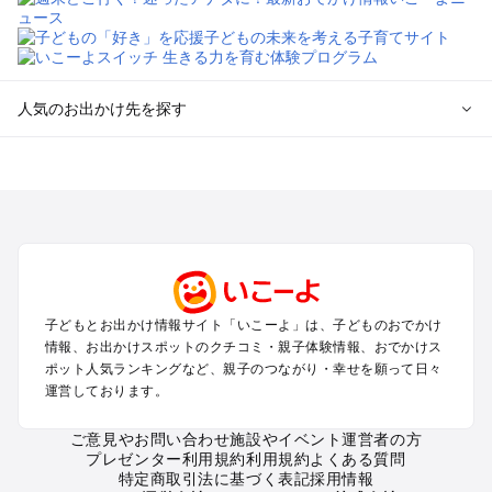
人気のお出かけ先を探す
全国からプール子連れおでかけスポットを探す
北海道･東北のプールおでかけ
北陸･甲信越のプールおでかけ
関東のプールおでかけ
東海のプールおでかけ
関西のプールおでかけ
中国･四国のプールおでかけ
子どもとお出かけ情報サイト「いこーよ」は、子どものおでかけ
九州･沖縄のプールおでかけ
情報、お出かけスポットのクチコミ・親子体験情報、おでかけス
ポット人気ランキングなど、親子のつながり・幸せを願って日々
運営しております。
定番お出かけスポット
遊園地
ご意見やお問い合わせ
施設やイベント運営者の方
動物園
プレゼンター利用規約
利用規約
よくある質問
バーベキュー
特定商取引法に基づく表記
採用情報