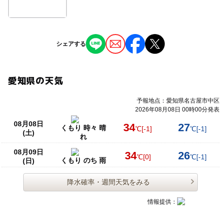
シェアする
愛知県の天気
予報地点：愛知県名古屋市中区
2026年08月08日 00時00分発表
08月08日
34
27
くもり 時々 晴
℃
[-1]
℃
[-1]
(土)
れ
08月09日
34
26
℃
[0]
℃
[-1]
くもり のち 雨
(日)
降水確率・週間天気をみる
情報提供：