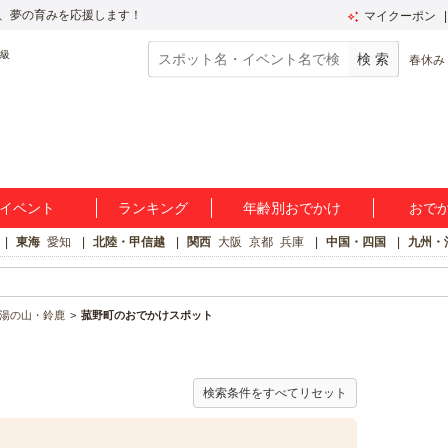
、夢の育みを応援します！
マイクーポン
春休み
イベント
ランキング
年齢別おでかけ
おで
東海
愛知
北陸・甲信越
関西
大阪
京都
兵庫
中国・四国
九州・
湯の山・鈴鹿
菰野町のおでかけスポット
検索条件をすべてリセット