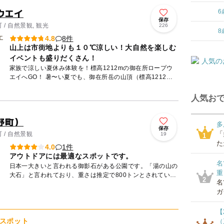
ウエイ
6
保存
/ 自然景観, 観光
226
8
8件
4.8
山上は市街地よりも１０℃涼しい！大自然を楽しむ
イベントも盛りだくさん！
家族で涼しい夏休み体験を！標高1212mの御在所ロープウ
エイへGO！ 暑〜い夏でも、御在所岳の山頂（標高1212メ
ートル）は気温20℃前後と、とっても快適！ 自然のク...
人気おで
野町）
多
保存
「
 / 自然景観
19
1
た
1件
4.0
アウトドアには最適なスポットです。
名
日本一大きいと言われる御影石がある公園です。「湯の山の
重
大石」と言われており、重さは推定で800トンとされていま
2
名
す。あまりの大きさに大石内蔵助も思わず佇んだと伝えられ
ガ
ています。...
【
スポット
（