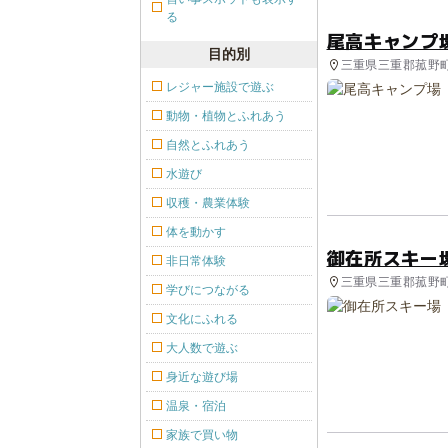
る
尾高キャンプ
目的別
三重県三重郡菰野町
レジャー施設で遊ぶ
動物・植物とふれあう
自然とふれあう
水遊び
収穫・農業体験
体を動かす
御在所スキー
非日常体験
三重県三重郡菰野町
学びにつながる
文化にふれる
大人数で遊ぶ
身近な遊び場
温泉・宿泊
家族で買い物