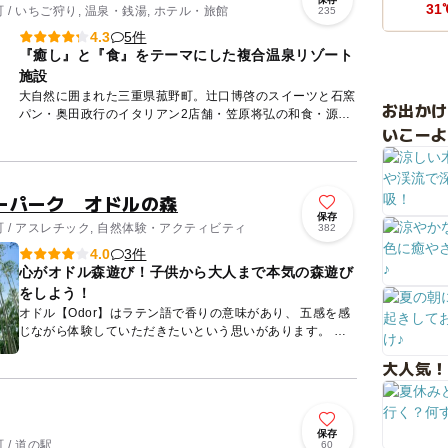
31
/ いちご狩り, 温泉・銭湯, ホテル・旅館
235
5件
4.3
『癒し』と『食』をテーマにした複合温泉リゾート
施設
大自然に囲まれた三重県菰野町。辻口博啓のスイーツと石窯
お出か
パン・奥田政行のイタリアン2店舗・笠原将弘の和食・源泉
いこーよ
100％掛け流しの温泉・宿泊棟・離れ宿・苺ハウスなど、
様々な『癒し...
ーパーク オドルの森
保存
 / アスレチック, 自然体験・アクティビティ
382
3件
4.0
心がオドル森遊び！子供から大人まで本気の森遊び
をしよう！
オドル【Odor】はラテン語で香りの意味があり、 五感を感
じながら体験していただきたいという思いがあります。 オ
ドルの森は元里山林。 そして放置林であったため、倒木や
大人気！
自...
保存
/ 道の駅
60