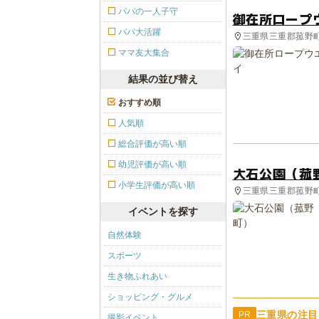
パパの一人子守
御在所ロープ
パパ大活躍
三重県三重郡菰野町 
ママ友大集合
結果の並び替え
おすすめ順
人気順
総合評価が高い順
幼児評価が高い順
大石公園（菰
小学生評価が高い順
三重県三重郡菰野町
イベントを探す
自然体験
スポーツ
生き物ふれあい
ショッピング・グルメ
三重県の注目
PR
撮影イベント