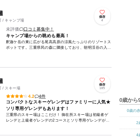
場
保存
 / キャンプ場
4
未評価
口コミ募集中！
キャンプ場からの眺めも最高！
釈迦ケ岳の東に広がる尾高高原の涼風たっぷりのリゾートス
ポットです。三重県民の森に隣接しており、朝明渓谷の入口
にもなっています。テントサイトには水遊びができる人工の
小川があり、...
場
保存
 / スキー場
185
4件
4.2
0歳から
コンパクトなスキーゲレンデはファミリーに人気★
ソリ専用ゲレンデもあります！
0歳の
三重県のスキー場はここだけ！ 御在所スキー場は初級者ゲ
レンデと上級者ゲレンデの2コースとソリ専用ゲレンデがあ
2
ります。 ゴンドラに乗って標高1200mのスキー場へ行きま
す♪...
4