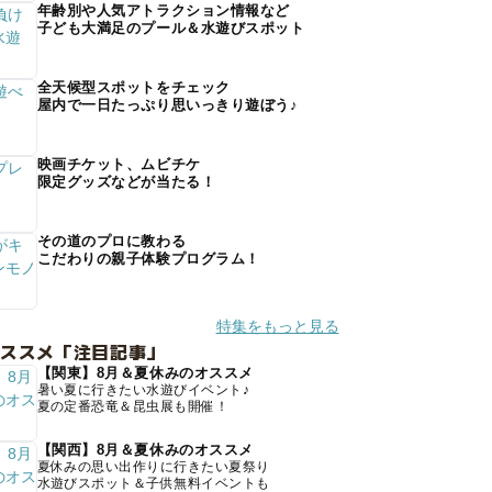
年齢別や人気アトラクション情報など
子ども大満足のプール＆水遊びスポット
全天候型スポットをチェック
屋内で一日たっぷり思いっきり遊ぼう♪
映画チケット、ムビチケ
限定グッズなどが当たる！
その道のプロに教わる
こだわりの親子体験プログラム！
特集をもっと見る
オススメ「注目記事」
【関東】8月＆夏休みのオススメ
暑い夏に行きたい水遊びイベント♪
夏の定番恐竜＆昆虫展も開催！
【関西】8月＆夏休みのオススメ
夏休みの思い出作りに行きたい夏祭り
水遊びスポット＆子供無料イベントも