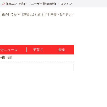
保存/あとで読む
ユーザー登録(無料)
ログイン
雨の日でもOK
動物とふれあう
1日中遊べるスポット
かけニュース
子育て
特集
沖縄
福岡