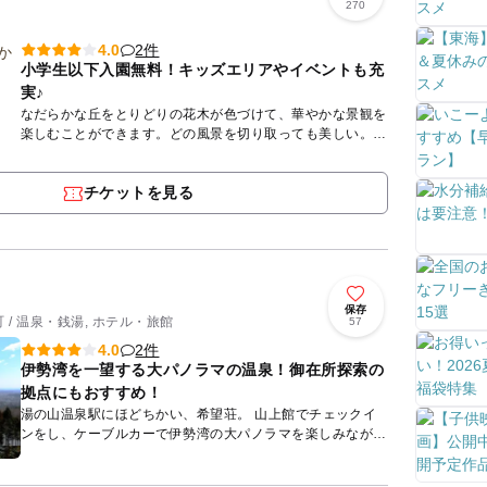
270
2件
4.0
小学生以下入園無料！キッズエリアやイベントも充
実♪
なだらかな丘をとりどりの花木が色づけて、華やかな景観を
楽しむことができます。どの風景を切り取っても美しい。花
と緑の香りに癒されながら、ご家族でゆっくりお散歩しませ
んか？ 日々...
チケットを見る
保存
/ 温泉・銭湯, ホテル・旅館
57
2件
4.0
伊勢湾を一望する大パノラマの温泉！御在所探索の
拠点にもおすすめ！
湯の山温泉駅にほどちかい、希望荘。 山上館でチェックイ
ンをし、ケーブルカーで伊勢湾の大パノラマを楽しみなが
ら、わくわくした気持ちで本館へ…。源泉の温泉はもちろ
ん、さまざ...