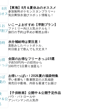
【東海】8月＆夏休みのオススメ
参加無料ポケモンスタンプラリー♪
気分爽快水遊びスポット情報も！
いこーよおすすめ【早割プラン】
ファミリー向け人気ホテルも！
旅行の予約は早めが断然お得♪
水分補給時は要注意！
直飲みしたペットボトル、
何日後まで飲んでも大丈夫？
全国のお得なフリーきっぷ15選
子供50円均一の切符から
100円で1日乗り放題も！
お得いっぱい！2026夏の福袋特集
早い者勝ち！数量限定の人気福袋
発売日や価格、内容を最速でお届け
【子供映画】公開中＆公開予定作品
パウ・パトロールや
アンパンマンの人気作