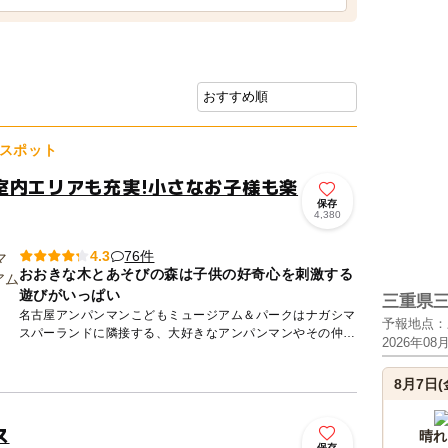
スポット
室内エリアも充実!小さなお子様も楽
保存
4,380
76件
4.3
おおきな木とあそびの森は子供の好奇心を刺激する
遊びがいっぱい
三重県
名古屋アンパンマンこどもミュージアム＆パークはナガシマ
予報地点：
スパーランドに隣接する、大好きなアンパンマンやその仲間
2026年08
たちに出会えるミュージアム＆パーク。ミュージアム内には
虹のすべりだ...
8月7日(
ス
晴れ
保存