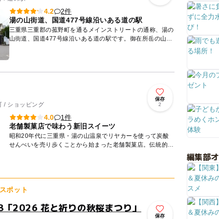
2件
4.2
湯の山街道、国道477号線沿いある道の駅
三重県三重郡の菰野町を通るメインストリートの通称、湯の
山街道、国道477号線沿いある道の駅です。御在所岳の山麓
の東側に位置し、関西の奥座敷と言われる「湯の山温泉」へ
の通り道と...
保存
 / ショッピング
2
1件
4.0
老舗製菓店で味わう新旧スイーツ
昭和20年代に三重県・湯の山温泉でリヤカーを使って炭酸
せんべいを売り歩くことから始まった老舗製菓店。伝統的な
製法を守りながら、鈴鹿山麓の清らかな水を使用し、余計な
編集部
添加物を使わ...
スポット
/18「2026 花と祈りの秋桜まつり」
保存