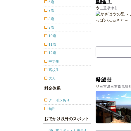
開催！
6歳
三重県津市
7歳
8歳
9歳
10歳
11歳
12歳
中学生
高校生
希望荘
大人
三重県三重郡菰野町 
料金体系
クーポンあり
無料
おでかけ以外のスポット
習い事スポットも表示す