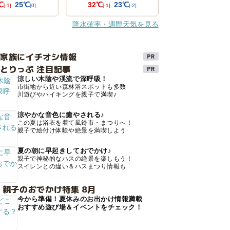
℃
25℃
32℃
23℃
[-1]
[0]
[-1]
[-2]
降水確率・週間天気を見る
け家族にイチオシ情報
とりっぷ 注目記事
涼しい木陰や渓流で深呼吸！
市街地から近い森林浴スポットも多数
川遊びやハイキングを親子で満喫♪
涼やかな音色に癒やされる♪
この夏は浴衣を着て風鈴市・まつりへ！
親子で絵付け体験や絶景を満喫しよう
夏の朝に早起きしておでかけ♪
親子で神秘的なハスの絶景を楽しもう！
スイレンとの違い＆ハスまつり情報も
 親子のおでかけ特集 8月
今から準備！夏休みのお出かけ情報満載
おすすめ遊び場＆イベントをチェック！