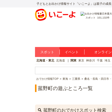
子どもとお出かけ情報サイト「いこーよ」は親子の成長
スポット
101,132件
スポット
イベント
オンライン
北海道・東北
北海道
関東
東京
神奈川
千葉
埼玉
おでかけ情報TOP
東海
三重県
桑名・長島・四日市・
菰野町の遊ぶところ一覧
菰野町のおでかけスポット検索