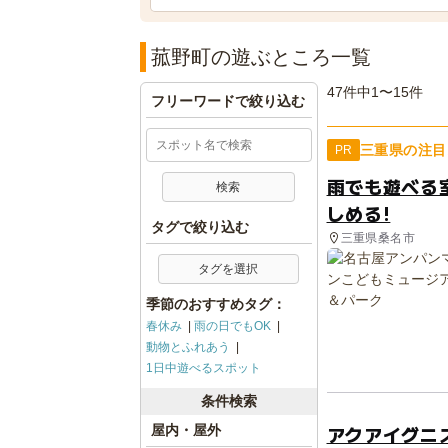
菰野町の遊ぶところ一覧
47件中1〜15件
フリーワードで絞り込む
三重県の注目
PR
雨でも遊べる
しめる!
タグで絞り込む
三重県桑名市
タグを選択
季節のおすすめタグ：
春休み
雨の日でもOK
動物とふれあう
1日中遊べるスポット
条件検索
アクアイグニ
屋内・屋外