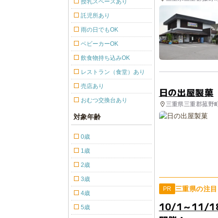
授乳スペースあり
託児所あり
雨の日でもOK
ベビーカーOK
飲食物持ち込みOK
レストラン（食堂）あり
売店あり
日の出屋製菓
おむつ交換台あり
三重県三重郡菰野町
対象年齢
0歳
1歳
2歳
3歳
三重県の注目
PR
4歳
10/1～11
5歳