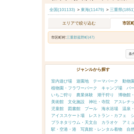
全国(101133)
>
東海(11479)
>
三重県(1851
エリアで絞り込む
市区
市区町村:
三重郡菰野町(47)
条
ジャンルから探す
室内遊び場
遊園地
テーマパーク
動物
植物園・フラワーパーク
キャンプ場
バ
いちご狩り
農業体験
潮干狩り
博物館
美術館
文化施設
神社・寺院
アスレチ
児童館
図書館
プール
海水浴場
温泉
アイススケート場
レストラン・カフェ
プラネタリウム・天文台
カラオケ
アミ
駅・空港・港
写真館・レンタル着物
自