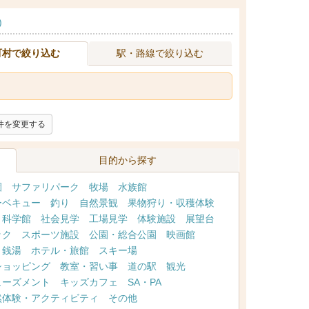
)
町村で絞り込む
駅・路線で絞り込む
件を変更する
目的から探す
園
サファリパーク
牧場
水族館
ーベキュー
釣り
自然景観
果物狩り・収穫体験
・科学館
社会見学
工場見学
体験施設
展望台
ック
スポーツ施設
公園・総合公園
映画館
・銭湯
ホテル・旅館
スキー場
ショッピング
教室・習い事
道の駅
観光
ューズメント
キッズカフェ
SA・PA
然体験・アクティビティ
その他