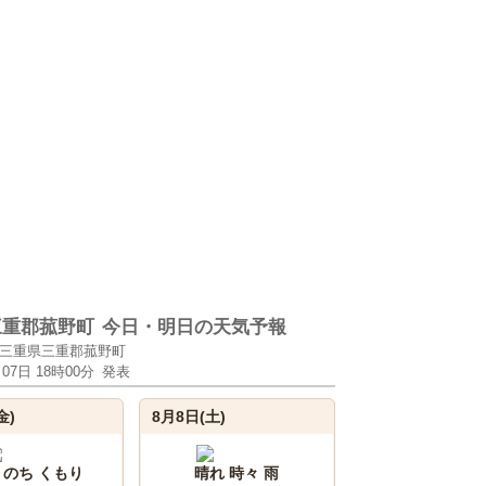
三重郡菰野町
今日・明日の天気予報
三重県三重郡菰野町
月07日 18時00分
発表
金)
8月8日(土)
 のち くもり
晴れ 時々 雨