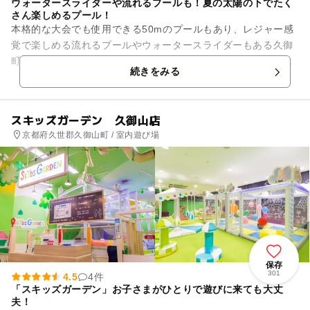
ウォータースライダーや流れるプールも！夏の太陽の下でたく
さん楽しめるプール！
本格的な大会でも使用できる50mのプールもあり、レジャー感
覚で楽しめる流れるプールやウォータースライダーもある久御
町の町民プールです。幼児用のプールもあり、水深が深いとこ
続きをみる
ろでも50cmと小さな子...
スキッズガーデン 久御山店
京都府久世郡久御山町 / 室内遊び場
保存
301
4.5
4件
「スキッズガーデン」お子さまがひとりで遊びに来ても大丈
夫！