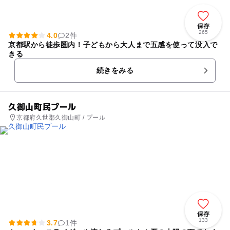
保存
265
4.0
2件
京都駅から徒歩圏内！子どもから大人まで五感を使って没入で
きる
続きをみる
久御山町民プール
京都府久世郡久御山町 / プール
保存
133
3.7
1件