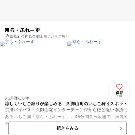
京ら・ふれーず
京都府久世郡久御山町 / いちご狩り
保存
110
未評価
0件
涼しくいちご狩りが楽しめる、久御山町のいちご狩りスポット
京滋バイパス・久御山淀インターチェンジからほど近い場所に
あるいちご園「京ら・ふれーず」。45分間食べ放題で、練乳や
チョコソースのサービスもあります。練乳がたっぷりほしい場
続きをみる
合はチューブの販売も。高...