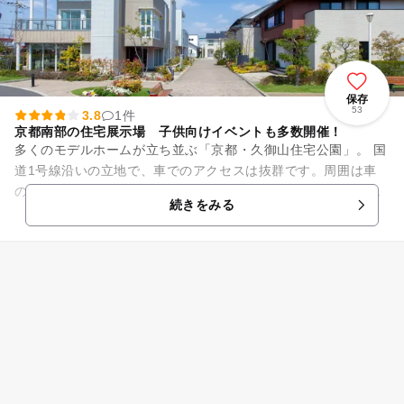
保存
53
3.8
1件
京都南部の住宅展示場 子供向けイベントも多数開催！
多くのモデルホームが立ち並ぶ「京都・久御山住宅公園」。 国
道1号線沿いの立地で、車でのアクセスは抜群です。周囲は車
の往来が激しいですが、会場内は遊歩道が整備されモデルホー
続きをみる
ムの庭には季節の花が咲...