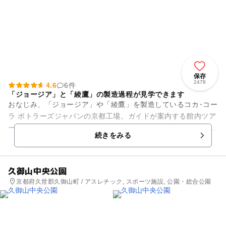
保存
2478
4.6
6件
「ジョージア」と「綾鷹」の製造過程が見学できます
おなじみ、「ジョージア」や「綾鷹」を製造しているコカ･コー
ラ ボトラーズジャパンの京都工場。ガイドが案内する館内ツア
ーを1日3回実施しています。WEBにて事前予約が必要です。
続きをみる
「コカ･コーラ」...
久御山中央公園
京都府久世郡久御山町 / アスレチック, スポーツ施設, 公園・総合公園