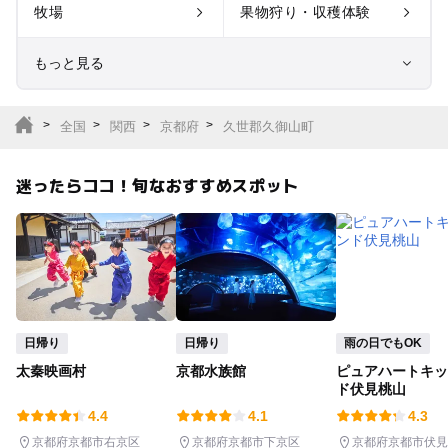
牧場
果物狩り・収穫体験
もっと見る
室内遊び場
遊園地
全国
関西
京都府
久世郡久御山町
テーマパーク
動物園
迷ったらココ！旬なおすすめスポット
サファリパーク
植物園・フラワーパー
ク
キャンプ場
バーベキュー
釣り
自然景観
日帰り
日帰り
雨の日でもOK
太秦映画村
京都水族館
ピュアハートキッ
いちご狩り
農業体験
ド伏見桃山
4.4
4.1
4.3
潮干狩り
社会見学
京都府京都市右京区
京都府京都市下京区
京都府京都市伏見