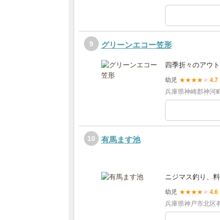
9
グリーンエコー笠形
四季折々のアウト
幼児
★
★
★
★
★
4.7
兵庫県神崎郡神河町根
10
有馬ます池
ニジマス釣り、料
幼児
★
★
★
★
★
4.6
兵庫県神戸市北区有馬