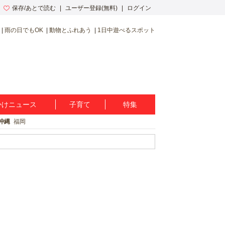
保存/あとで読む
ユーザー登録(無料)
ログイン
雨の日でもOK
動物とふれあう
1日中遊べるスポット
かけニュース
子育て
特集
沖縄
福岡