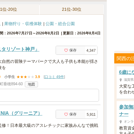
11位-20位
21位-30位
観
果物狩り・収穫体験
公園・総合公園
間：2026年7月27日～2026年8月2日
更新日：2026年8月4日
スタリゾート神戸」
保存
4,347
関西の
大自然の冒険テーマパークで大人も子供も本能が揺さ
験を
6歳に
0
小学生
★
★
★
★
★
3.9
[
口コミ 49件
]
滋賀県
垂穂894-60
地図
大変な
を合わ
参加無
NIA（グリーニア）
ナー
保存
5,911
オンラ
監修！日本最大級のアスレチックに家族みんなで挑戦
教育資
方＆子供