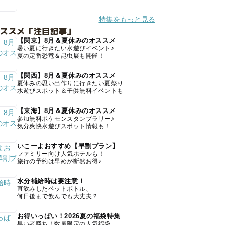
特集をもっと見る
オススメ「注目記事」
【関東】8月＆夏休みのオススメ
暑い夏に行きたい水遊びイベント♪
夏の定番恐竜＆昆虫展も開催！
【関西】8月＆夏休みのオススメ
夏休みの思い出作りに行きたい夏祭り
水遊びスポット＆子供無料イベントも
【東海】8月＆夏休みのオススメ
参加無料ポケモンスタンプラリー♪
気分爽快水遊びスポット情報も！
いこーよおすすめ【早割プラン】
ファミリー向け人気ホテルも！
旅行の予約は早めが断然お得♪
水分補給時は要注意！
直飲みしたペットボトル、
何日後まで飲んでも大丈夫？
お得いっぱい！2026夏の福袋特集
早い者勝ち！数量限定の人気福袋