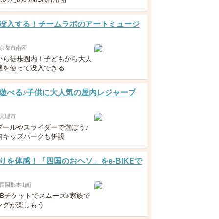
没入する！チームラボのアートミュージ
京都市南区
から徒歩圏内！子どもから大人
感を使って没入できる
遊べる♪子供に大人気の屋内レジャープ
天理市
プールやスライダーで遊ぼう♪
内キッズパークも併設
りを体感！「四国のおヘソ」をe-BIKEで
長岡郡本山町
EBチケットでスムーズ♪家族で
ングが楽しもう