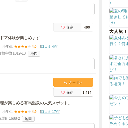
保存
490
大人気！
ドア体験が楽しめます
小学生
★
★
★
★
★
4.0
[
口コミ 4件
]
宇野1019-13
地図
クーポン
保存
1,414
理が楽しめる有馬温泉の人気スポット。
小学生
★
★
★
★
★
4.9
[
口コミ 17件
]
町1688-2
地図