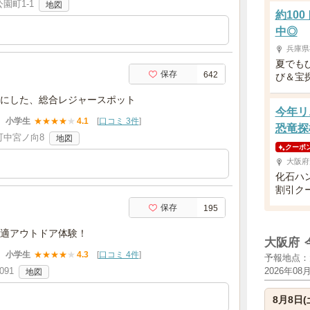
園町1-1
地図
約10
中◎
兵庫県
夏でも
保存
642
び＆宝
にした、総合レジャースポット
今年リ
小学生
★
★
★
★
★
4.1
[
口コミ 3件
]
恐竜探
町中宮ノ向8
地図
クーポ
大阪府
化石ハ
割引ク
保存
195
適アウトドア体験！
大阪府
小学生
★
★
★
★
★
4.3
[
口コミ 4件
]
予報地点：
91
2026年08
地図
8月8日(