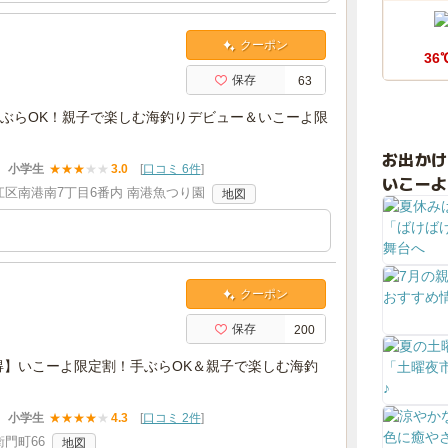
クーポン
36
保存
63
ぶらOK！親子で楽しむ海釣りデビュー＆いこーよ限
お出か
小学生
★
★
★
★
★
3.0
[
口コミ 6件
]
いこーよ
区南港南7丁目6番内 南港魚つり園
地図
クーポン
保存
200
お得】いこーよ限定割！手ぶらOK＆親子で楽しむ海釣
小学生
★
★
★
★
★
4.3
[
口コミ 2件
]
門町66
地図