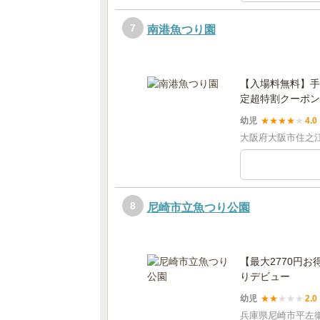
7
南港魚つり園
【入場料無料】手
定超特割クーポン
幼児
★
★
★
★
★
4.0
大阪府大阪市住之江
8
尼崎市立魚つり公園
【最大2770円
りデビュー
幼児
★
★
★
★
★
2.0
兵庫県尼崎市平左衛