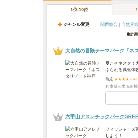
1位-10位
ジャンル変更
関西総合
自然景
集計期
大自然の冒険テーマパーク「ネ
1
夏こそネスタ！
ぶられる興奮体
幼児
★
★
★
★
★
4.
兵庫県三木市細川町
六甲山アスレチックパークGREE
2
フィッシャーズ
しよう！