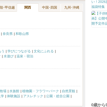
陸･甲信越
関西
中国･四国
九州･沖縄
奈良県
和歌山県
あう
学びにつながる
文化にふれる
す
水遊び
温泉・宿泊
牧場
水族館
植物園・フラワーパーク
自然景観
見学
体験施設
アスレチック
公園・総合公園
0歳から