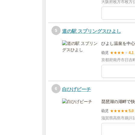
大阪府枚方市枚方公
5
道の駅 スプリングスひよし
ひよし温泉を中心
幼児
★
★
★
★
★
4.1
京都府南丹市日吉
6
白ひげビーチ
琵琶湖の湖畔で快
幼児
★
★
★
★
★
5.0
滋賀県高島市鵜川10