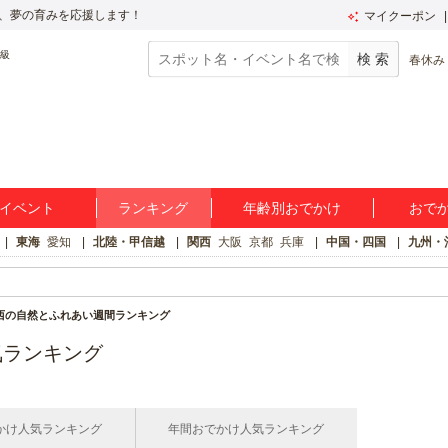
、夢の育みを応援します！
マイクーポン
春休み
イベント
ランキング
年齢別おでかけ
おで
東海
愛知
北陸・甲信越
関西
大阪
京都
兵庫
中国・四国
九州・
西の自然とふれあい週間ランキング
気ランキング
かけ人気ランキング
年間おでかけ人気ランキング