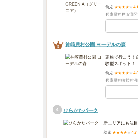
幼児
★
★
★
★
★
4.
兵庫県神戸市灘区六
神崎農村公園 ヨーデルの森
3
家族で行こう！
験型スポット！
幼児
★
★
★
★
★
4.
兵庫県神崎郡神河町
4
ひらかたパーク
新エリアにも注目
幼児
★
★
★
★
★
4.7