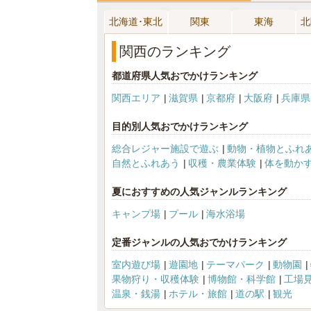
北海道･東北
関東
東海
北
関西のランキング
都道府県人気おでかけランキング
関西エリア
滋賀県
京都府
大阪府
兵庫県
目的別人気おでかけランキング
総合レジャー施設で遊ぶ
動物・植物とふれ
自然とふれあう
収穫・農業体験
体を動か
夏におすすめの人気ジャンルランキング
キャンプ場
プール
海水浴場
定番ジャンルの人気おでかけランキング
室内遊び場
遊園地
テーマパーク
動物園
果物狩り・収穫体験
博物館・科学館
工場
温泉・銭湯
ホテル・旅館
道の駅
観光