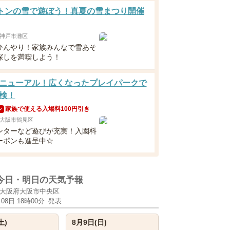
0トンの雪で遊ぼう！真夏の雪まつり開催
神戸市灘区
ひんやり！家族みんなで雪あそ
探しを満喫しよう！
ニューアル！広くなったプレイパークで
検！
家族で使える入場料100円引き
ン
大阪市鶴見区
ンターなど遊びが充実！入園料
ーポンも進呈中☆
今日・明日の天気予報
大阪府大阪市中央区
月08日 18時00分
発表
土)
8月9日(日)