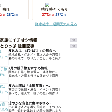
晴れ
晴れ 時々 くもり
℃
28℃
37℃
27℃
[-1]
[-2]
[+1]
[+1]
降水確率・週間天気を見る
け家族にイチオシ情報
とりっぷ 注目記事
夏休みは「ばけばけ」の舞台へ
聖地巡礼・グルメ・花火大会を満喫！
夏の松江で「やりたいこと」をご紹介
7月の親子旅おすすめ情報
関西の日帰り旅や週末・連休旅に♪
観光地・穴場＆祭り＆外遊びを満喫
夏の土曜は「土曜夜市」へ♪
商店街で縁日・屋台・イベント満喫！
食べて、遊んで、親子の思い出作り
涼やかな音色に癒やされる♪
この夏は浴衣を着て風鈴市・まつりへ！
親子で絵付け体験や絶景を満喫しよう