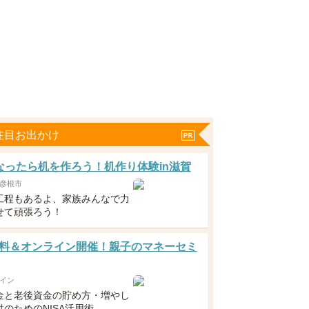
注目お出かけ
なったら机を作ろう！机作り体験in滋賀
彦根市
工程もあるよ、家族みんなで力
せて頑張ろう！
料＆オンライン開催！親子のマネーセミ
イン
金と老後資金の貯め方・増やし
のためのNISA活用術