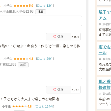
1
小学生
★
★
★
★
★
5.0
[
口コミ 12件
]
甲山町北六甲4512-98
地図
親子で
アム
京都府
京都駅
まで五
保存
5,904
自然の中で“遊ぶ・出会う・作る”が一度に楽しめる体
雨でも
ール
8
小学生
★
★
★
★
★
4.8
[
口コミ 29件
]
奈良県
流れる
猪篠1868
地図
大型屋
風と香
快適旅
保存
6,762
高知県
！子どもから大人まで楽しめる遊園地
事前W
ツーリ
小学生
★
★
★
★
★
4.8
[
口コミ 124件
]