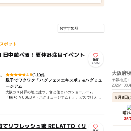
スポット
１日中遊べる！夏休み注目イベント
保存
1,002
大阪府
10件
4.8
予報地点：
親子でワクワク「ハグフェスエキスポ」&ハグミュ
2026年08
ージアム
大阪ガス発祥の地に建つ、食と住まいのショールーム
8月8日(
「hu+g MUSEUM（ハグミュージアム）」。ガスで叶える
豊かな暮らしを、見て・聞いて・触って… 、 五感で体感で
きる大阪ガ...
晴れ
35
てリフレッシュ館 RELATTO（リ
保存