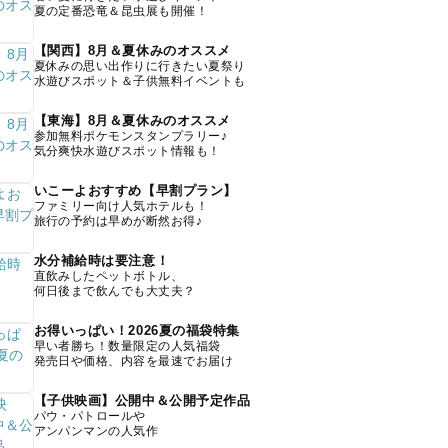
夏の定番恐竜＆昆虫展も開催！
【関西】8月＆夏休みのオススメ
夏休みの思い出作りに行きたい夏祭り
水遊びスポット＆子供無料イベントも
【東海】8月＆夏休みのオススメ
参加無料ポケモンスタンプラリー♪
気分爽快水遊びスポット情報も！
いこーよおすすめ【早割プラン】
ファミリー向け人気ホテルも！
旅行の予約は早めが断然お得♪
水分補給時は要注意！
直飲みしたペットボトル、
何日後まで飲んでも大丈夫？
お得いっぱい！2026夏の福袋特集
早い者勝ち！数量限定の人気福袋
発売日や価格、内容を最速でお届け
【子供映画】公開中＆公開予定作品
パウ・パトロールや
アンパンマンの人気作