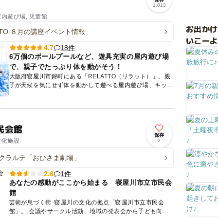
1,013
室内遊び場, 児童館
お出か
ATTO ８月の講座イベント情報
いこーよ
18件
4.7
6万個のボールプールなど、遊具充実の屋内遊び場
で、親子でたっぷり体を動かそう！
大阪府寝屋川市錦町にある「RELATTO（リラット）」。親
子が天候を気にせず体を動かして遊べる屋内遊び場、キッ
ズ・スマイル・パークの設置をはじめ、さまざまな子育て支
援を行って...
民会館
保存
文化施設
2
クラルテ「おひさま劇場」
1件
2.6
あなたの感動がここから始まる 寝屋川市立市民会
館
芸術が息づく街･寝屋川の文化の拠点「寝屋川市立市民会
館」。 会議やサークル活動、地域の発表会から子ども向け