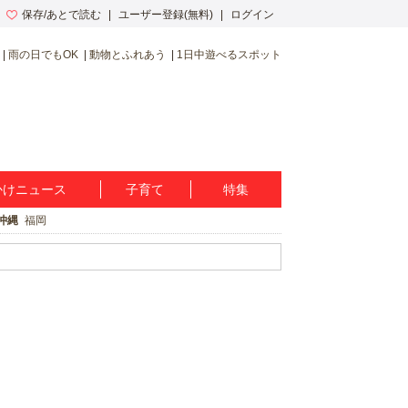
保存/あとで読む
ユーザー登録(無料)
ログイン
雨の日でもOK
動物とふれあう
1日中遊べるスポット
かけニュース
子育て
特集
沖縄
福岡