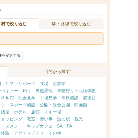
)
町村で絞り込む
駅・路線で絞り込む
件を変更する
目的から探す
園
サファリパーク
牧場
水族館
ーベキュー
釣り
自然景観
果物狩り・収穫体験
・科学館
社会見学
工場見学
体験施設
展望台
ック
スポーツ施設
公園・総合公園
映画館
・銭湯
ホテル・旅館
スキー場
ショッピング
教室・習い事
道の駅
観光
ューズメント
キッズカフェ
SA・PA
然体験・アクティビティ
その他