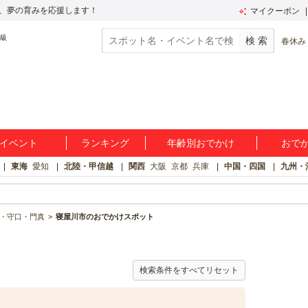
、夢の育みを応援します！
マイクーポン
春休み
イベント
ランキング
年齢別おでかけ
おで
東海
愛知
北陸・甲信越
関西
大阪
京都
兵庫
中国・四国
九州・
・守口・門真
寝屋川市のおでかけスポット
検索条件をすべてリセット