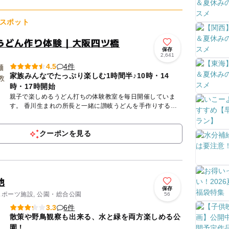
た時間を過ご...
スポット
うどん作り体験｜大阪四ツ橋
保存
2,641
4件
4.5
家族みんなでたっぷり楽しむ1時間半♪10時・14
時・17時開始
親子で楽しめるうどん打ちの体験教室を毎日開催していま
す。 香川生まれの所長と一緒に讃岐うどんを手作りするワ
ークショップ。小麦粉と塩と水、３つの素材を混ぜて、踏ん
で、延ばして...
クーポンを見る
地
保存
スポーツ施設, 公園・総合公園
56
6件
3.3
散策や野鳥観察も出来る、水と緑を両方楽しめる公
園！