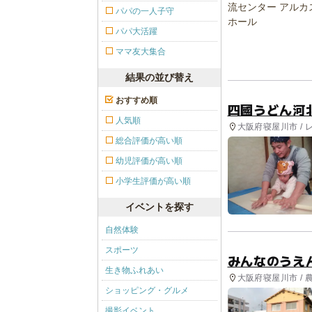
パパの一人子守
パパ大活躍
ママ友大集合
結果の並び替え
おすすめ順
四國うどん河
人気順
大阪府寝屋川市 /
総合評価が高い順
幼児評価が高い順
小学生評価が高い順
イベントを探す
自然体験
スポーツ
みんなのうえ
生き物ふれあい
大阪府寝屋川市 / 
ショッピング・グルメ
撮影イベント