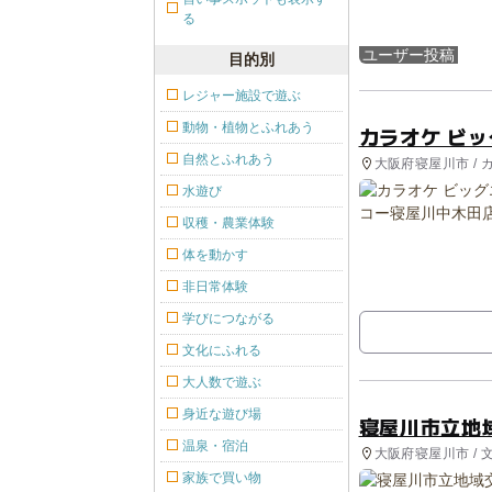
る
ユーザー投稿
目的別
レジャー施設で遊ぶ
動物・植物とふれあう
カラオケ ビ
自然とふれあう
大阪府寝屋川市 / 
水遊び
収穫・農業体験
体を動かす
非日常体験
学びにつながる
文化にふれる
大人数で遊ぶ
身近な遊び場
寝屋川市立地
温泉・宿泊
大阪府寝屋川市 / 
家族で買い物