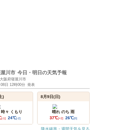
寝屋川市
今日・明日の天気予報
大阪府寝屋川市
月08日 12時00分
発表
土)
8月9日(日)
 時々 くもり
晴れ のち 雨
℃
24℃
37℃
26℃
[-1]
[-2]
[+2]
[0]
降水確率・週間天気を見る