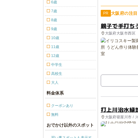
6歳
7歳
大阪府の注目
PR
8歳
親子で手打ち
9歳
大阪府大阪市西区
10歳
11歳
12歳
中学生
高校生
大人
料金体系
クーポンあり
打上川治水緑
無料
大阪府寝屋川市 / 
おでかけ以外のスポット
習い事スポットも表示す