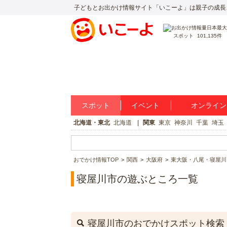
子どもとお出かけ情報サイト「いこーよ」は親子の成長
スポット
101,135件
スポット
イベント
オンライン
北海道・東北
北海道
関東
東京
神奈川
千葉
埼玉
おでかけ情報TOP
関西
大阪府
東大阪・八尾・寝屋川
寝屋川市の遊ぶところ一覧
寝屋川市のおでかけスポット検索