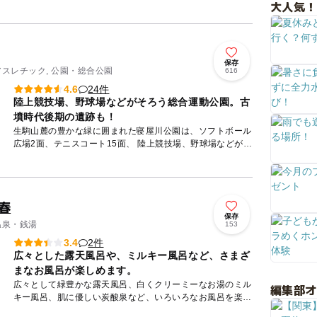
のイベント、有名アーティストによるコンサートなど市民に
大人気！
愛される憩い...
保存
アスレチック, 公園・総合公園
616
24件
4.6
陸上競技場、野球場などがそろう総合運動公園。古
墳時代後期の遺跡も！
生駒山麓の豊かな緑に囲まれた寝屋川公園は、ソフトボール
広場2面、テニスコート15面、 陸上競技場、野球場などがそ
ろう総合運動公園です。 公園が計画されている区域内に
は、竹...
春
保存
温泉・銭湯
153
2件
3.4
広々とした露天風呂や、ミルキー風呂など、さまざ
まなお風呂が楽しめます。
広々として緑豊かな露天風呂、白くクリーミーなお湯のミル
編集部
キー風呂、肌に優しい炭酸泉など、いろいろなお風呂を楽し
める施設です。2階には、岩盤浴の施設のほか、ゆったりし