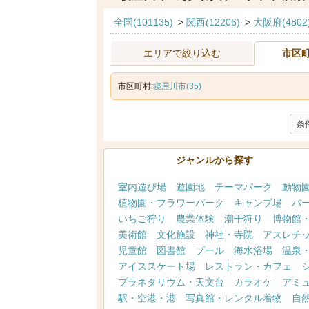
全国(101135)
>
関西(12206)
>
大阪府(4802
エリアで絞り込む
市区
市区町村:
寝屋川市(35)
条
ジャンルから探す
室内遊び場
遊園地
テーマパーク
動物
植物園・フラワーパーク
キャンプ場
バ
いちご狩り
農業体験
潮干狩り
博物館
美術館
文化施設
神社・寺院
アスレチ
児童館
図書館
プール
海水浴場
温泉
アイススケート場
レストラン・カフェ
プラネタリウム・天文台
カラオケ
アミ
駅・空港・港
写真館・レンタル着物
自