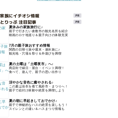
け家族にイチオシ情報
とりっぷ 注目記事
夏休みの家族旅行に♪
親子で行きたい倉敷市の観光名所を紹介
映画のロケ地巡り＆親子向けの体験充実
7月の親子旅おすすめ情報
関西の日帰り旅や週末・連休旅に♪
観光地・穴場＆祭り＆外遊びを満喫
夏の土曜は「土曜夜市」へ♪
商店街で縁日・屋台・イベント満喫！
食べて、遊んで、親子の思い出作り
涼やかな音色に癒やされる♪
この夏は浴衣を着て風鈴市・まつりへ！
親子で絵付け体験や絶景を満喫しよう
夏の朝に早起きしておでかけ♪
親子で神秘的なハスの絶景を楽しもう！
スイレンとの違い＆ハスまつり情報も