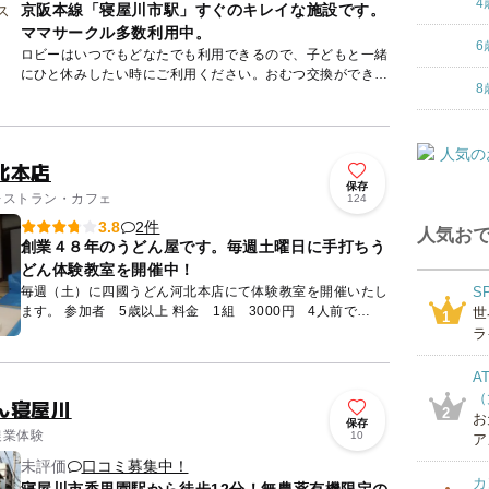
4
京阪本線「寝屋川市駅」すぐのキレイな施設です。
ママサークル多数利用中。
6
ロビーはいつでもどなたでも利用できるので、子どもと一緒
にひと休みしたい時にご利用ください。おむつ交換ができる
8
多機能トイレもあります。 メインホールでは、クラシック
コンサート...
北本店
保存
 レストラン・カフェ
124
2件
3.8
人気おで
創業４８年のうどん屋です。毎週土曜日に手打ちう
どん体験教室を開催中！
毎週（土）に四國うどん河北本店にて体験教室を開催いたし
S
ます。 参加者 5歳以上 料金 1組 3000円 4人前で
世
1
す。 時間 PM3時～PM5時 （10分前集合...
ラ
A
（
ん寝屋川
2
お
保存
農業体験
10
ア
未評価
口コミ募集中！
カ