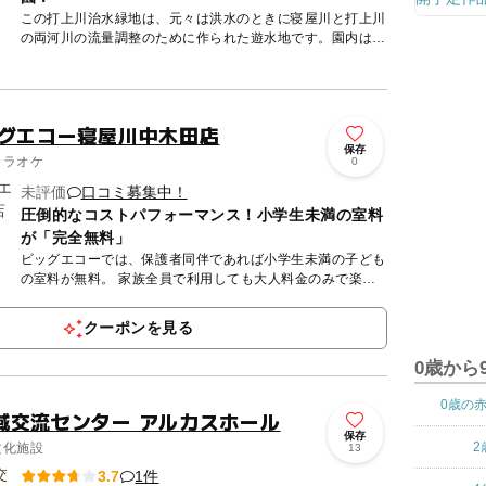
この打上川治水緑地は、元々は洪水のときに寝屋川と打上川
の両河川の流量調整のために作られた遊水地です。園内は水
辺広場、芝生広場、スポーツ広場に分けられています。 緑
地内の水辺...
ッグエコー寝屋川中木田店
保存
カラオケ
0
未評価
口コミ募集中！
圧倒的なコストパフォーマンス！小学生未満の室料
が「完全無料」
ビッグエコーでは、保護者同伴であれば小学生未満の子ども
の室料が無料。 家族全員で利用しても大人料金のみで楽し
める圧倒的なお得感が最大の魅力です。 ※小学生の料金は
店舗によ...
クーポンを見る
0歳から
0歳の
域交流センター アルカスホール
保存
2
文化施設
13
1件
3.7