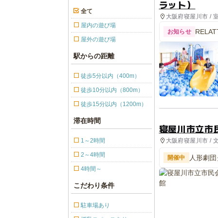
ラット）
全て
大阪府寝屋川市 / 
屋内の遊び場
REL
お知らせ
屋外の遊び場
駅からの距離
徒歩5分以内（400m）
徒歩10分以内（800m）
徒歩15分以内（1200m）
滞在時間
寝屋川市立市
大阪府寝屋川市 / 
1～2時間
2～4時間
人形劇団
開催中
4時間～
こだわり条件
駐車場あり