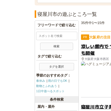
寝屋川市の遊ぶところ一覧
35件中1〜15件
フリーワードで絞り込む
大阪府の注目
PR
涼しい館内で
も開催
タグで絞り込む
大阪府大阪市西区
タグを選択
季節のおすすめタグ：
春休み
雨の日でもOK
動物とふれあう
1日中遊べるスポット
条件検索
寝屋川市立子育
屋内・屋外