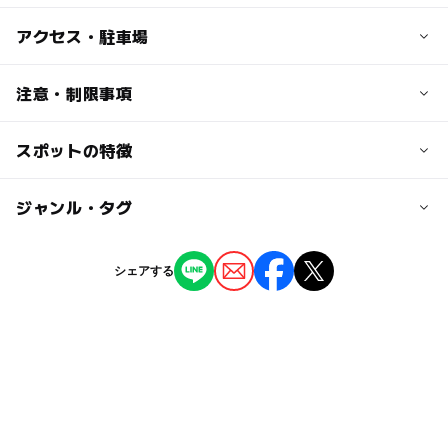
子供の料金
アクセス・駐車場
小学生以下無料
交通アクセス
注意・制限事項
大人の料金
京阪本線寝屋川市駅からタクシーで10分（無料送迎バスあ
中学生以上
り）
スポットの特徴
施設及び設備
＜平日＞一般950円、会員900円
・お風呂
＜土日祝・特定日＞一般1050円、会員1000円
近くの駅
・お食事処
◯
ー
駐車場あり
ジャンル・タグ
駅から近い
・リラクゼーションコーナー
寝屋川市駅
ー
ー
授乳室あり
託児所
ジャンル
シェアする
香里園駅
温泉・銭湯
◯
ー
雨でもOK
ベビーカーOK
光善寺駅
タグ
ー
◯
食事持込OK
レストラン
駐車可能台数
キッズコーナー
ボルダリング
◯
◯
売店
オムツ交換台
170台
シルバーウィーク2026
グルメ
スーパー銭湯