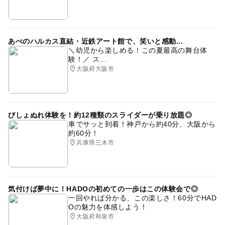
あべのハルカス直結・近鉄アート館で、笑いと感動...
＼幼児から楽しめる！この夏最高の舞台体
験！／ ス...
大阪府大阪市
びしょぬれ体験を！約12種類のスライダーが乗り放題◎
車でサッと到着！神戸から約40分、大阪から
約60分！
兵庫県三木市
気付けば夢中に！HADOの初めての一歩はこの体験会で◎
一回やれば分かる、この楽しさ！60分でHAD
Oの魅力を体感しよう！
大阪府和泉市