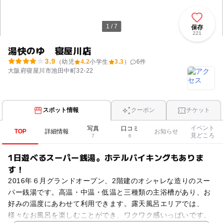
1 / 7
保存
221
湯快のゆ 寝屋川店
3.9
（幼児
4.2
小学生
3.3
）
6
件
大阪府寝屋川市池田中町32-22
スポット情報
クーポン
チケット
イベント
写真
口コミ
TOP
詳細情報
お知らせ
見どころ
7
6
1日遊べるスーパー銭湯。ホテルバイキングもありま
す！
2016年６月グランドオープン、2階建のオシャレな造りのスー
パー銭湯です。高温・中温・低温と三種類の主浴槽があり、お
好みの温度にあわせて利用できます。露天風呂エリアでは、
様々なお風呂を楽しむことができ、ワクワク感いっぱいです。