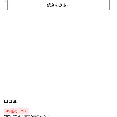
食事は和歌山県勝浦港より直送の生マグロ丼など多種多様な
続きをみる
口コミ
4年前の口コミ
2022年2月に訪問
/
5歳の女の子