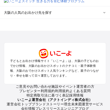
大阪の人気のお出かけ先を探す
大阪のエリアからプール子ども連れのお出かけスポット
を探す
堺・大阪南部（岸和田・関西空港・泉南）のプールお出かけ
高槻・吹田・豊中・茨木・箕面・枚方・伊丹空港のプールお出
かけ
梅田・キタ・淀屋橋・本町・福島のプールお出かけ
東大阪・八尾・寝屋川・守口・門真のプールお出かけ
子どもとお出かけ情報サイト「いこーよ」は、大阪の子どものお
大阪ベイエリア（USJ・南港）のプールお出かけ
でかけ情報、大阪のお出かけスポットのクチコミ・親子体験情
なんば・心斎橋・道頓堀・四ツ橋・ミナミのプールお出かけ
報、大阪のおでかけスポット人気ランキングなど、親子のつなが
天王寺・阿倍野・上本町・長居のプールお出かけ
り・幸せを願って日々運営しております。
大阪城・京橋・鶴見緑地のプールお出かけ
新大阪・江坂・十三のプールお出かけ
ご意見やお問い合わせ
施設やイベント運営者の方
プレゼンター利用規約
利用規約
よくある質問
特定商取引法に基づく表記
採用情報
大阪の定番お出かけスポット
いこーよ運営会社（アクトインディ株式会社）
運営会社トップ
ブランドストーリー
理念
未来図
運営サービス
大阪の遊園地
会社情報
プレスリリース
エンジニアブログ