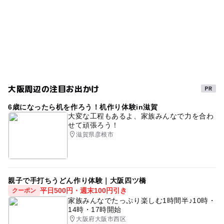
日帰り温泉
日帰り入浴
サウナ
三連休
駐車場料金
無料
京阪本線(大阪府)
日帰り
秋のお出かけ2026
自然体験
売店
ロッククライミング
駐車場無料
冬のお出かけ
無料送迎
フィットネス
冬休み2025-2026
GW2016
大阪周辺の注目お出かけ
GW(ゴールデンウィーク)2027
スパ・温泉
京阪本線
6歳になったら机を作ろう！机作り体験in滋賀
雨でも遊べる
エステ
雨でも楽しめる
駐車場
大変な工程もあるよ、家族みんなで力を合わ
せて頑張ろう！
GW
食を楽しむ
雨の日おでかけ
室内
滋賀県彦根市
喫茶コーナー
午後から遊べる
春休み2027
駐車場あり
自動販売機
雨の日でもOK・屋内施設
親子で手打ちうどん作り体験｜大阪四ツ橋
露天風呂
ソフトドリンク
日帰り利用OK
平日500円・週末100円引き
クーポン
家族みんなでたっぷり楽しむ1時間半♪10時・
GW(ゴールデンウィーク)2016
14時・17時開始
大阪府大阪市西区
ゴールデンウィーク2016
岩盤浴
雨の日でもOK