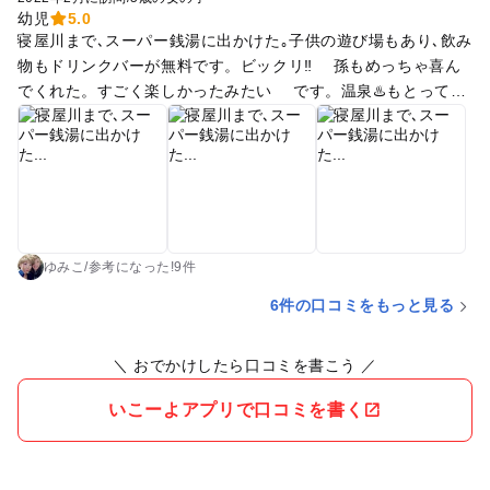
幼児
5.0
寝屋川まで､スーパー銭湯に出かけた｡子供の遊び場もあり､飲み
物もドリンクバーが無料です。ビックリ‼️ 孫もめっちゃ喜ん
でくれた。すごく楽しかったみたい です。温泉♨️もとっても
良かったです。 お風呂の種類もたくさんあって､露天風呂もg
ood❣️ お食事も､美味しかったですよ…｡
ゆみこ
/
参考に
なった!
9件
6件の口コミをもっと見る
＼ おでかけしたら口コミを書こう ／
いこーよアプリで口コミを書く