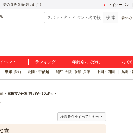
、夢の育みを応援します！
マイクーポン
春休み
イベント
ランキング
年齢別おでかけ
おで
東海
愛知
北陸・甲信越
関西
大阪
京都
兵庫
中国・四国
九州・
田
三田市の外遊びおでかけスポット
覧
検索条件をすべてリセット
検索