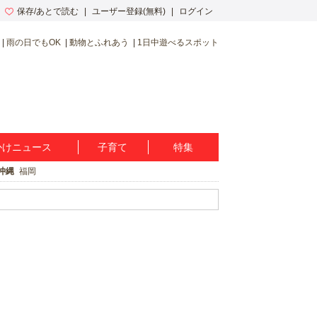
保存/あとで読む
ユーザー登録(無料)
ログイン
雨の日でもOK
動物とふれあう
1日中遊べるスポット
かけニュース
子育て
特集
沖縄
福岡