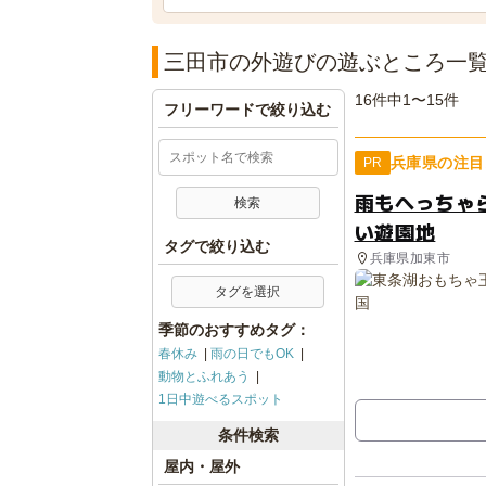
三田市の外遊びの遊ぶところ一
16件中1〜15件
フリーワードで絞り込む
兵庫県の注目
PR
雨もへっちゃ
い遊園地
タグで絞り込む
兵庫県加東市
タグを選択
季節のおすすめタグ：
春休み
雨の日でもOK
動物とふれあう
1日中遊べるスポット
条件検索
屋内・屋外