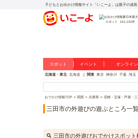
子どもとお出かけ情報サイト「いこーよ」は親子の成長
スポット
101,132件
スポット
イベント
オンライン
北海道・東北
北海道
関東
東京
神奈川
千葉
埼玉
おでかけ情報TOP
関西
兵庫県
尼崎・宝塚・芦屋・三
三田市の外遊びの遊ぶところ一
三田市の外遊びおでかけスポット