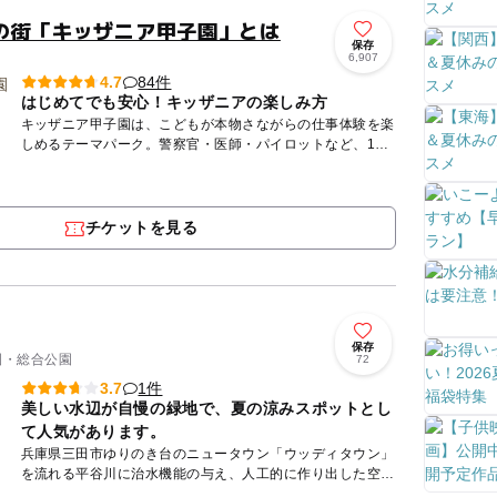
の街「キッザニア甲子園」とは
保存
6,907
84件
4.7
はじめてでも安心！キッザニアの楽しみ方
キッザニア甲子園は、こどもが本物さながらの仕事体験を楽
しめるテーマパーク。警察官・医師・パイロットなど、100
種類以上の職業を体験しながら、お給料（キッゾ）をもら
い、銀行口座...
チケットを見る
保存
公園・総合公園
72
1件
3.7
美しい水辺が自慢の緑地で、夏の涼みスポットとし
て人気があります。
兵庫県三田市ゆりのき台のニュータウン「ウッディタウン」
を流れる平谷川に治水機能の与え、人工的に作り出した空間
が平谷川緑地です。緑地内は「水辺の自然体験ゾーン」、