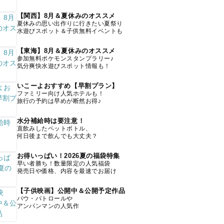
【関西】8月＆夏休みのオススメ
夏休みの思い出作りに行きたい夏祭り
水遊びスポット＆子供無料イベントも
【東海】8月＆夏休みのオススメ
参加無料ポケモンスタンプラリー♪
気分爽快水遊びスポット情報も！
いこーよおすすめ【早割プラン】
ファミリー向け人気ホテルも！
旅行の予約は早めが断然お得♪
水分補給時は要注意！
直飲みしたペットボトル、
何日後まで飲んでも大丈夫？
お得いっぱい！2026夏の福袋特集
早い者勝ち！数量限定の人気福袋
発売日や価格、内容を最速でお届け
【子供映画】公開中＆公開予定作品
パウ・パトロールや
アンパンマンの人気作