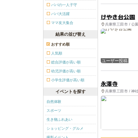
パパの一人子守
パパ大活躍
けやき台公園
ママ友大集合
兵庫県三田市 / 
結果の並び替え
おすすめ順
人気順
ユーザー投稿
総合評価が高い順
幼児評価が高い順
小学生評価が高い順
永澤寺
兵庫県三田市 / 神
イベントを探す
自然体験
スポーツ
生き物ふれあい
ショッピング・グルメ
撮影イベント