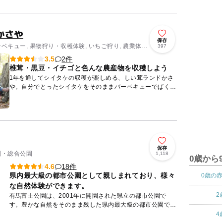
「みどりの遊水...
かさや
保存
ーベキュー, 果物狩り・収穫体験, いちご狩り, 農業体
397
クティビティ
2件
3.5
椎茸・黒豆・イチゴと色んな農産物を収穫しよう
1年を通してシイタケの収穫が楽しめる、しい茸ランドかさ
や。自分でとったシイタケをそのままバーベキューでぱく
り！なんて贅沢な体験をかなえてくれます。無農薬で栽培さ
れたシイタケは...
保存
公園・総合公園
1,118
0歳から
18件
4.6
県内最大級の都市公園として親しまれており、様々
0歳の
な自然体験ができます。
2
有馬富士公園は、2001年に開園された県立の都市公園で
す。豊かな自然をそのまま残した県内最大級の都市公園で、
175.2ヘクタールという広大な敷地面積を誇っています。園
4