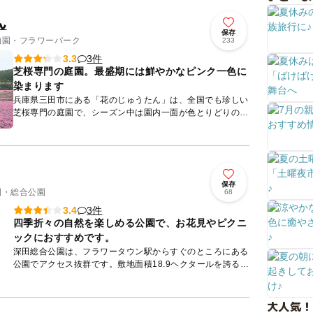
ん
保存
植物園・フラワーパーク
233
3件
3.3
芝桜専門の庭園。最盛期には鮮やかなピンク一色に
染まります
兵庫県三田市にある「花のじゅうたん」は、全国でも珍しい
芝桜専門の庭園で、シーズン中は園内一面が色とりどりの芝
桜で覆われます。ピンクだけでなく、白や濃いピンク紫や青
などさまざま...
保存
公園・総合公園
68
3件
3.4
四季折々の自然を楽しめる公園で、お花見やピクニ
ックにおすすめです。
深田総合公園は、フラワータウン駅からすぐのところにある
公園でアクセス抜群です。敷地面積18.9ヘクタールを誇る大
型公園として市民に親しまれており、美しい景観が魅力的で
お花見や...
大人気！