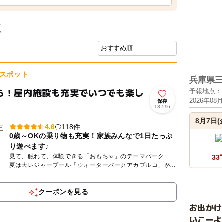
覧
スポット
兵庫県
ら！屋内施設も充実でいつでも楽し
予報地点：
2026年08
保存
13,596
8月7日(
118件
4.6
0歳～OKの乗り物も充実！家族みんなで1日たっぷ
り遊べます♪
見て、触れて、体験できる「おもちゃ」のテーマパーク！
33
夏は大レジャープール「ウォーターパークアカプルコ」がＯ
ＰＥＮ。 約1.5万㎡の敷地内に多彩なアトラクションがそろ
いま...
クーポンを見る
お出か
いこーよ