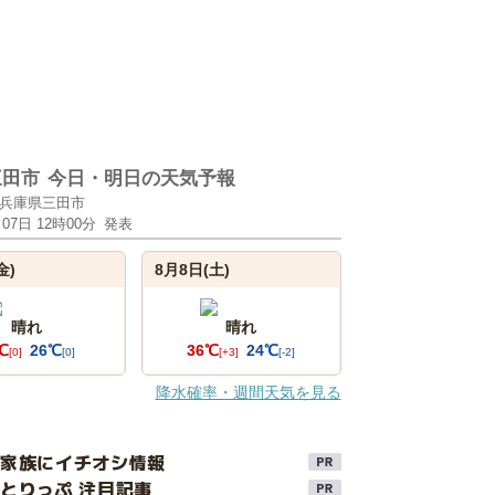
三田市
今日・明日の天気予報
兵庫県三田市
月07日 12時00分
発表
金)
8月8日(土)
晴れ
晴れ
℃
26℃
36℃
24℃
[0]
[0]
[+3]
[-2]
降水確率・週間天気を見る
け家族にイチオシ情報
とりっぷ 注目記事