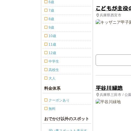
6歳
こどもが主役
7歳
兵庫県西宮市
8歳
9歳
10歳
11歳
12歳
中学生
高校生
大人
平谷川緑地
料金体系
兵庫県三田市 / 
クーポンあり
無料
おでかけ以外のスポット
習い事スポットも表示す