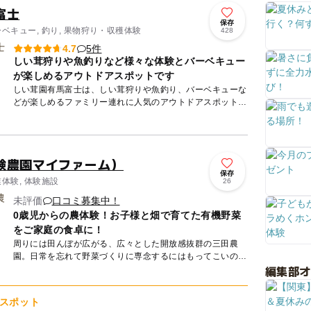
富士
保存
ーベキュー, 釣り, 果物狩り・収穫体験
428
5件
4.7
しい茸狩りや魚釣りなど様々な体験とバーベキュー
が楽しめるアウトドアスポットです
しい茸園有馬富士は、しい茸狩りや魚釣り、バーベキューな
どが楽しめるファミリー連れに人気のアウトドアスポットで
す。 収穫したしい茸をその場で、バーベキューのメニュー
として食べ...
験農園マイファーム）
保存
業体験, 体験施設
26
未評価
口コミ募集中！
0歳児からの農体験！お子様と畑で育てた有機野菜
をご家庭の食卓に！
周りには田んぼが広がる、広々とした開放感抜群の三田農
園。日常を忘れて野菜づくりに専念するにはもってこいの環
編集部
境です。 区画の広さは16㎡と50㎡の2種類がありますの
で、野菜づ...
スポット