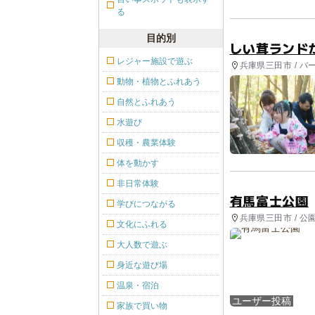
る
目的別
しい茸ランド
レジャー施設で遊ぶ
兵庫県三田市 / バ
験, 自然体験・ア
動物・植物とふれあう
自然とふれあう
水遊び
収穫・農業体験
体を動かす
非日常体験
有馬富士公園
学びにつながる
兵庫県三田市 / 
文化にふれる
大人数で遊ぶ
身近な遊び場
温泉・宿泊
ユーザー投稿
家族で買い物