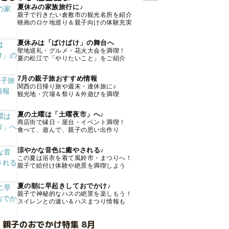
夏休みの家族旅行に♪
親子で行きたい倉敷市の観光名所を紹介
映画のロケ地巡り＆親子向けの体験充実
夏休みは「ばけばけ」の舞台へ
聖地巡礼・グルメ・花火大会を満喫！
夏の松江で「やりたいこと」をご紹介
7月の親子旅おすすめ情報
関西の日帰り旅や週末・連休旅に♪
観光地・穴場＆祭り＆外遊びを満喫
夏の土曜は「土曜夜市」へ♪
商店街で縁日・屋台・イベント満喫！
食べて、遊んで、親子の思い出作り
涼やかな音色に癒やされる♪
この夏は浴衣を着て風鈴市・まつりへ！
親子で絵付け体験や絶景を満喫しよう
夏の朝に早起きしておでかけ♪
親子で神秘的なハスの絶景を楽しもう！
スイレンとの違い＆ハスまつり情報も
 親子のおでかけ特集 8月