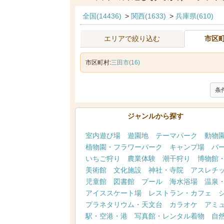
全国(14436)
>
関西(1633)
>
兵庫県(610)
エリアで絞り込む
市区
市区町村:
三田市(16)
条
ジャンルから探す
室内遊び場
遊園地
テーマパーク
動物
植物園・フラワーパーク
キャンプ場
バ
いちご狩り
農業体験
潮干狩り
博物館
美術館
文化施設
神社・寺院
アスレチ
児童館
図書館
プール
海水浴場
温泉
アイススケート場
レストラン・カフェ
プラネタリウム・天文台
カラオケ
アミ
駅・空港・港
写真館・レンタル着物
自