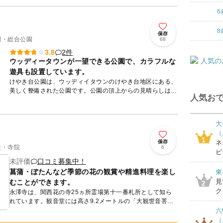
内には文...
6
8
保存
公園・総合公園
68
2件
3.8
ウッディータウンが一望できる公園で、カラフルな
遊具も設置しています。
けやき台公園は、ウッディイタウンのけやき台地区にある、
美しく整備された公園です。公園の頂上からの見晴らしは抜
人気おで
群で、ウッディータウンが一望できます。園内にはカラフル
でオシャレな...
大
（
1
保存
ネ
社・寺院
6
ビ
未評価
口コミ募集中！
菖蒲・ぼたんなど季節の花の観賞や精進料理を楽し
東
見
むことができます。
2
ク
永澤寺は、関西花の寺25ヵ所霊場第十一番札所として知ら
れています。観音堂には高さ9.2メートルの「大観世音菩
薩」や世界最初の仏像「ガンダーラ彫刻」の石仏10数点が
六
祀られていま...
（