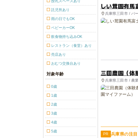
授乳スペースあり
しい茸園有馬
託児所あり
兵庫県三田市 / バ
雨の日でもOK
ベビーカーOK
飲食物持ち込みOK
レストラン（食堂）あり
売店あり
おむつ交換台あり
三田農園（体
対象年齢
兵庫県三田市 / 農
0歳
1歳
2歳
3歳
4歳
5歳
兵庫県の注目
PR