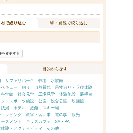
町村で絞り込む
駅・路線で絞り込む
件を変更する
目的から探す
園
サファリパーク
牧場
水族館
ーベキュー
釣り
自然景観
果物狩り・収穫体験
・科学館
社会見学
工場見学
体験施設
展望台
ック
スポーツ施設
公園・総合公園
映画館
・銭湯
ホテル・旅館
スキー場
ショッピング
教室・習い事
道の駅
観光
ューズメント
キッズカフェ
SA・PA
然体験・アクティビティ
その他