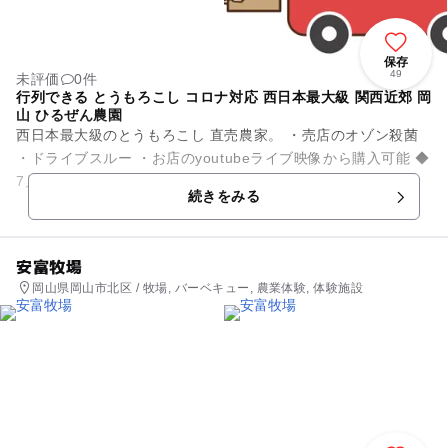
保存
49
未評価
0件
行列できる とうもろこし コロナ対応 西日本最大級 関西近郊 岡
山 ひるぜん農園
西日本最大級のとうもろこし 直売農家。 ・売店のオゾン殺菌
・ドライブスルー ・お店のyoutubeライブ映像から購入可能 ◆
7月初旬～10月初旬までとうもろこしがあります。 ...
続きをみる
安富牧場
岡山県岡山市北区 / 牧場, バーベキュー, 農業体験, 体験施設