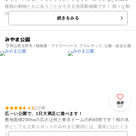
種類の動物たちに会うことができる池田動物園です！ 様々な動
物たちを見近に見るだけでなく、ふれあい広場ではヒヨコやウ
続きをみる
サギ・モルモットとい...
みやま公園
岡山県玉野市 / 植物園・フラワーパーク, アスレチック, 公園・総合公園
保存
367
4.6
7件
広～い公園で、1日大満足に遊べます！
敷地面積200haの広さは何と東京ドームの約40倍です！桜の名
所としても人気スポットのみやま公園内には、週末にはたくさ
んの家族連れで賑わう、遊具やアスレチックが集まったわんぱ