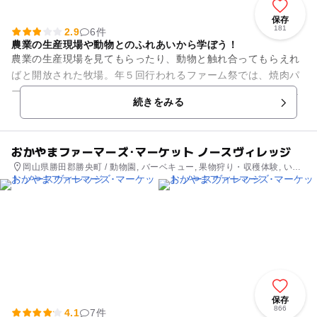
保存
181
2.9
6件
農業の生産現場や動物とのふれあいから学ぼう！
農業の生産現場を見てもらったり、動物と触れ合ってもらえれ
ばと開放された牧場。年５回行われるファーム祭では、焼肉パ
ーティーや乗馬を楽しめます。牧場体験教室では、乳搾体験の
続きをみる
ほか、バター作り体験や、土...
おかやまファーマーズ･マーケット ノースヴィレッジ
岡山県勝田郡勝央町 / 動物園, バーベキュー, 果物狩り・収穫体験, いち
ご狩り, アスレチック, 公園・総合公園, ホテル・旅館
保存
866
4.1
7件