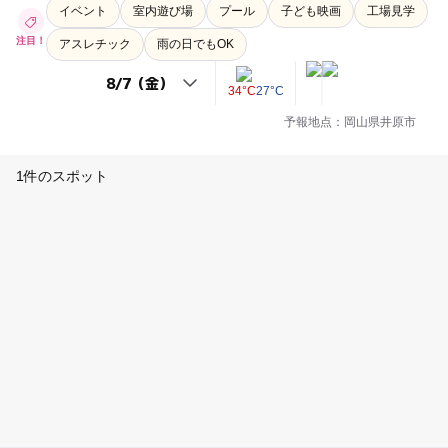
イベント
室内遊び場
プール
子ども映画
工場見学
注目！
アスレチック
雨の日でもOK
34°C
27°C
予報地点：岡山県井原市
1件のスポット