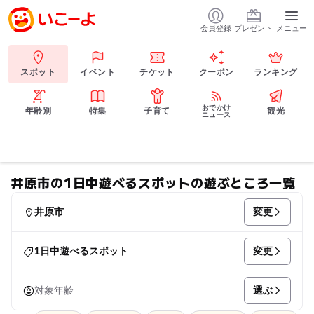
会員登録
プレゼント
メニュー
スポット
イベント
チケット
クーポン
ランキング
おでかけ
年齢別
特集
子育て
観光
ニュース
井原市の1日中遊べるスポットの遊ぶところ一覧
変更
井原市
変更
1日中遊べるスポット
選ぶ
対象年齢