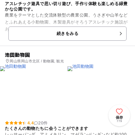
アスレチック遊具で思い切り遊び、手作り体験も楽しめる緑豊
かな公園です。
農業をテーマとした交流体験型の農業公園。うさぎや山羊など
とふれあえる小動物園、木製遊具がそろうアスレチック施設が
あるほか、アイスクリーム･シャーベット作りの体験(予約優先
続きをみる
ですが空きがあれば当日参...
池田動物園
岡山県岡山市北区 / 動物園, 観光
保存
779
4.4
20件
たくさんの動物たちに会うことができます
レッサーパンダ、アミメキリン、マゼランペンギンなど約100