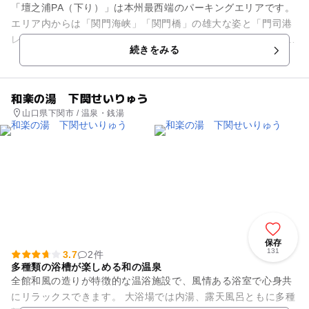
「壇之浦PA（下り）」は本州最西端のパーキングエリアです。
エリア内からは「関門海峡」「関門橋」の雄大な姿と「門司港
レトロ」の夜景も望むことが出来ます。 また、店舗内のフード
続きをみる
コートでは、唐戸...
和楽の湯 下関せいりゅう
山口県下関市 / 温泉・銭湯
保存
131
3.7
2件
多種類の浴槽が楽しめる和の温泉
全館和風の造りが特徴的な温浴施設で、風情ある浴室で心身共
にリラックスできます。 大浴場では内湯、露天風呂ともに多種