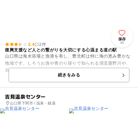
保存
30
3.4
2件
復興支援など人との繋がりを大切にする心温まる道の駅
山口県は海水浴場と漁港を有し、豊北町は特に海の恵み豊かな
地域です。しろうお漁や青のり採りで知られる清流粟野川や、
新鮮な野菜や果樹が収穫出来る田園地帯、里山エリアには山と
続きをみる
渓谷があり、さらに歴史遺産...
吉見温泉センター
山口県下関市 / 温泉・銭湯