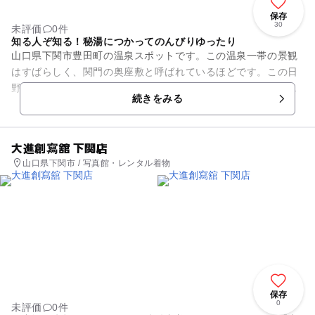
保存
30
未評価
0件
知る人ぞ知る！秘湯につかってのんびりゆったり
山口県下関市豊田町の温泉スポットです。この温泉一帯の景観
はすばらしく、関門の奥座敷と呼ばれているほどです。この日
野温泉いこいの家は、知る人ぞ知る秘湯です。泉質は炭酸水素
続きをみる
ナトリウムがほとんどを占め...
大進創寫舘 下関店
山口県下関市 / 写真館・レンタル着物
保存
0
未評価
0件