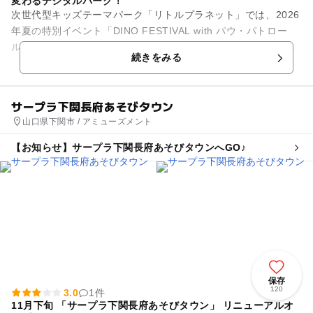
変わるデジタルパーク！
次世代型キッズテーマパーク「リトルプラネット」では、2026
年夏の特別イベント「DINO FESTIVAL with パウ・パトロー
ル」を開催中！映画公開を記念した、今しか楽しめない大迫力
続きをみる
の限定...
サープラ下関長府あそびタウン
山口県下関市 / アミューズメント
【お知らせ】サープラ下関⻑府あそびタウンへGO♪
保存
120
3.0
1件
11月下旬 「サープラ下関長府あそびタウン」 リニューアルオ