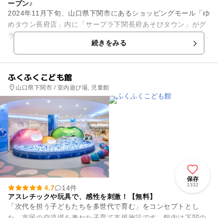
ープン♪
2024年11月下旬、山口県下関市にあるショッピングモール「ゆ
めタウン長府店」内に「サープラ下関長府あそびタウン」がグ
ランドオープン☆ 「あそびタウン」の特徴は『三大推し』と呼
続きをみる
ばれる「...
ふくふくこども館
山口県下関市 / 室内遊び場, 児童館
保存
1332
4.7
14件
アスレチックや玩具で、感性を刺激！【無料】
「次代を担う子どもたちを多世代で育む」をコンセプトとし
た、市民の交流場を兼ねた子育て支援施設です。館内は下関の