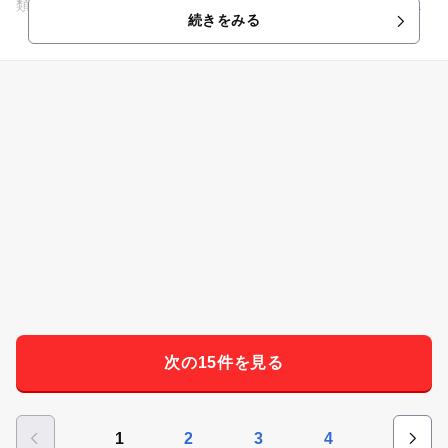
類の浴槽が揃っていて、大浴場の白湯は天然温泉を利用してい
続きをみる
ます。他に程よい刺激が...
次の15件を見る
1
2
3
4