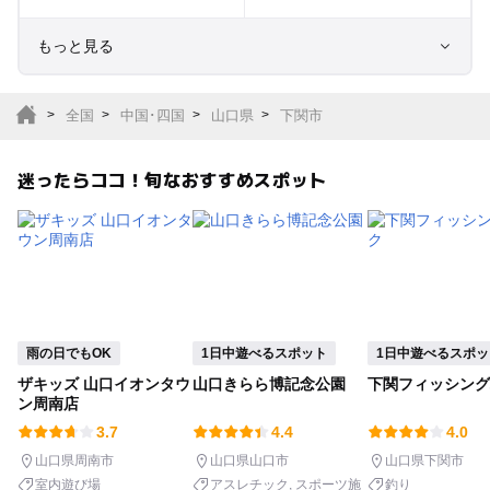
もっと見る
室内遊び場
遊園地
全国
中国･四国
山口県
下関市
テーマパーク
動物園
迷ったらココ！旬なおすすめスポット
サファリパーク
植物園・フラワーパー
ク
キャンプ場
バーベキュー
釣り
自然景観
雨の日でもOK
1日中遊べるスポット
1日中遊べるスポッ
ザキッズ 山口イオンタウ
山口きらら博記念公園
下関フィッシング
いちご狩り
農業体験
ン周南店
3.7
4.4
4.0
潮干狩り
社会見学
山口県周南市
山口県山口市
山口県下関市
室内遊び場
アスレチック
スポーツ施
釣り