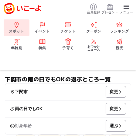
会員登録
プレゼント
メニュー
スポット
イベント
チケット
クーポン
ランキング
おでかけ
年齢別
特集
子育て
観光
ニュース
下関市の雨の日でもOKの遊ぶところ一覧
変更
下関市
変更
雨の日でもOK
選ぶ
対象年齢