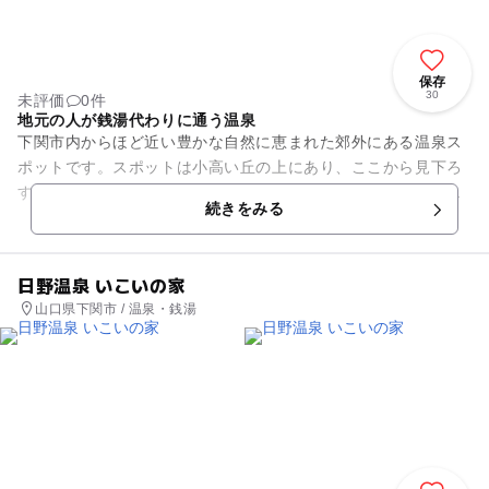
保存
30
未評価
0件
地元の人が銭湯代わりに通う温泉
下関市内からほど近い豊かな自然に恵まれた郊外にある温泉ス
ポットです。スポットは小高い丘の上にあり、ここから見下ろ
す響灘は絶景です。内風呂は広々としていて、強力うたせ湯、
続きをみる
微温湯槽、主大浴槽に分かれ...
日野温泉 いこいの家
山口県下関市 / 温泉・銭湯