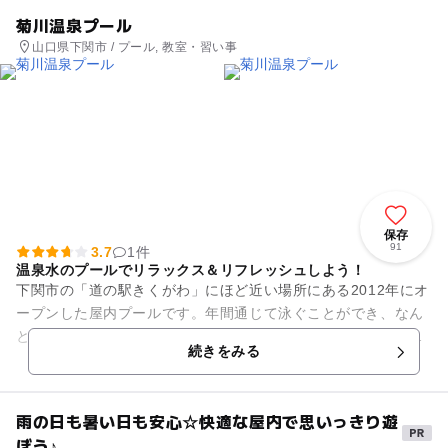
菊川温泉プール
山口県下関市 / プール, 教室・習い事
保存
91
3.7
1件
温泉水のプールでリラックス＆リフレッシュしよう！
下関市の「道の駅きくがわ」にほど近い場所にある2012年にオ
ープンした屋内プールです。年間通じて泳ぐことができ、なん
とプールの水は温泉水！通常のプールとは少し違った感覚で泳
続きをみる
ぐことができます。 ...
雨の日も暑い日も安心☆快適な屋内で思いっきり遊
ぼう♪