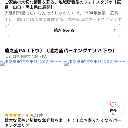
ご家族の大切な節目を彩る、地域密着型のフォトスタジオ【広
島・山口・岡山県に展開】
大進創寫舘（だいしんそうしゃかん）は、1994年創業、広島・
山口・岡山に13店舗を展開する地域密着型のフォトスタジオで
す。 七五三やお宮参り、誕生日、入園・入学、ご家族写真、ご
続きをみる
成人の振袖撮影な...
壇之浦PA（下り）（壇之浦パーキングエリア 下り）
山口県下関市 / SA・PA
保存
31
4.0
1件
雄大な景色と新鮮な魚介類を楽しもう！立ち寄りたくなるパー
キングエリア