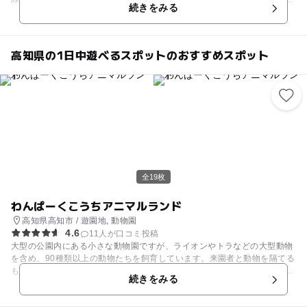
続きをみる
物などワクワクがいっぱい。園内には牧野植物園のオリジナル作品が楽し
めるシアターがあり、雨の日でもお楽しみいただけます。 ほかにも、ピク
ニックにぴったりの「こんこん山広場」、食卓に並ぶ野菜の植物としての
姿に驚きがいっぱいの「ふむふむ広場」など、みどころがたくさんありま
高知県の1日中遊べるスポットのおすすめスポット
す。ベビーカーでのお散歩にもおすすめです。
全19枚
わんぱーくこうちアニマルランド
高知県高知市 / 遊園地, 動物園
4.6
11人が口コミ投稿
大型の公園内にある小さな動物園ですが、ライオンやトラなどの大型動物
を含め、90種類以上の動物たちを飼育しています。来園者と動物を隔てる
ものは薄いガラス１枚だけの室内展示では、チンパンジ－やマントヒヒを
続きをみる
間近で観察することができます。じっと見つめあったり、ガラスめがけて
体当たりしてきたり、愛嬌に満ちた仕草に出会えます。ふれあいコーナー