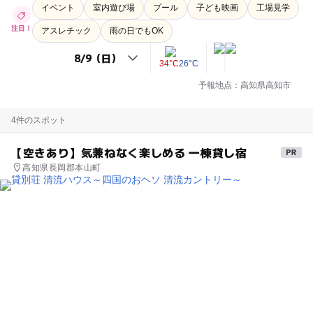
イベント
室内遊び場
プール
子ども映画
工場見学
注目！
アスレチック
雨の日でもOK
34°C
26°C
予報地点：高知県高知市
4件のスポット
【空きあり】気兼ねなく楽しめる 一棟貸し宿
高知県長岡郡本山町