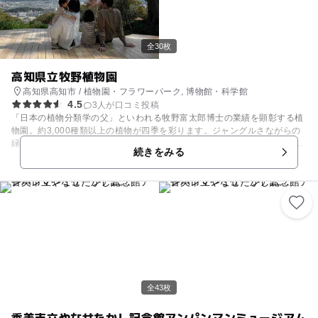
い出を。家族の心に残る一日を。
全30枚
高知県立牧野植物園
高知県高知市 / 植物園・フラワーパーク, 博物館・科学館
4.5
3人が口コミ投稿
「日本の植物分類学の父」といわれる牧野富太郎博士の業績を顕彰する植
物園。約3,000種類以上の植物が四季を彩ります。ジャングルさながらの
緑あふれる温室は、色鮮やかな果樹やお子さまの背丈をはるかに超える植
続きをみる
物などワクワクがいっぱい。園内には牧野植物園のオリジナル作品が楽し
めるシアターがあり、雨の日でもお楽しみいただけます。 ほかにも、ピク
ニックにぴったりの「こんこん山広場」、食卓に並ぶ野菜の植物としての
姿に驚きがいっぱいの「ふむふむ広場」など、みどころがたくさんありま
す。ベビーカーでのお散歩にもおすすめです。
全43枚
香美市立やなせたかし記念館アンパンマンミュージアム