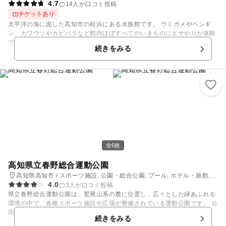
4.7
14人が口コミ投稿
チケットあり
太平洋の海に面した高知市の桂浜にある水族館です。 ウミガメやペンギ
ン、カワウソやカピバラなど館内ほぼすべてのいきものにエサやりが体験
できます。 ふれあいながら、いきものをじっくり「見て」、そのぬくもり
続きをみる
に「ふれて」、命を「感じる」ことで、ガラス越しでは得ることのできな
い感動や、学びをお約束！ また、四国で唯一開催しているトドショーで
は、ダイナミックなジャンプ技を見ることができるだけでなく、ステージ
から飛び出して観覧席までやってきたトドの表情を間近で見ることもでき
ます。 毎日開催しているペンギンのイベントでは、ペンギンにふれたり、
いっしょに記念撮影もできます。 桂浜水族館だけが開催しているカクレク
マノミにふれることができる超激レアイベントもあり！ こどもに最高の思
い出を。家族の心に残る一日を。
全6枚
高知県立春野総合運動公園
高知県高知市 / スポーツ施設, 公園・総合公園, プール, ホテル・旅館,
4.0
教室・習い事
3人が口コミ投稿
県立春野総合運動公園は、鷲尾山系の麓に位置し、広々とした緑あふれる
環境の中で、各種スポーツ施設や広場が整備されている運動公園です。 公
園内には、全国大会にも対応できる野球場をはじめ、陸上競技場、運動広
続きをみる
場、体育館、テニス場、水泳場、パークゴルフ場など、様々な施設が備わ