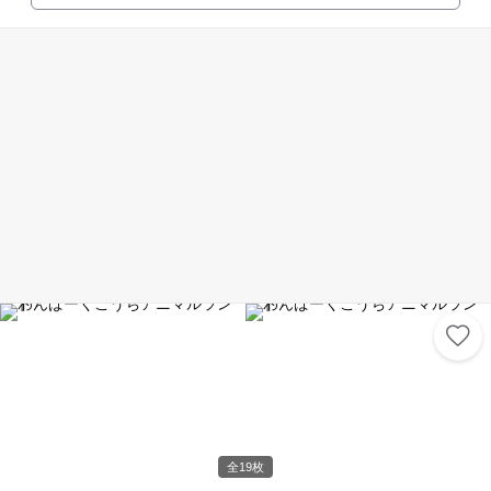
り、スポーツの選手権大会やスポーツフェスティバルなどのイベントも随
時行われています。 また、「ちびっこ広場」「いこいの広場」は、小さな
子どもから利用できる遊具やローラースライダーなどを備えており、子ど
もの遊び場や家族の憩いの場としても人気です。宿泊・飲食施設も完備し
ています。
全19枚