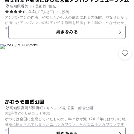
高知県香美市 / 美術館, 観光
4.4
17人が口コミ投稿
アンパンマンの作者、やなせたかし氏の故郷にある美術館。やなせたかし
が描いたアンパンマンの絵画や絵本原画を展示する４階の「やなせたかし
ギャラリー」をはじめ、アンパンマンの住む世界をジオラマで再現した
続きをみる
「アンパンマンワールド」などがあり、子どもも大人も楽しめます。 建物
の周りには高さ7メートルの巨大オブジェなどもあり、ミュージアムから5
分程の所にはやなせたかしの墓地公園（やなせたかし朴ノ木公園）があり
ます。 （詩とメルヘン絵本館） 同敷地内にはアンパンマンの作者でおな
じみの、やなせたかし氏が編集長を務めた雑誌、月刊「詩とメルヘン」の
名前を冠した美術館があります。やなせ氏が「詩とメルヘン」のために描
いた表紙イラストをはじめ、詩額・絵本原画などの展示のほか、「詩とメ
ルヘン」ゆかりの作家や国内外の絵本作家などの企画展を行っています。
かわうそ自然公園
高知県高岡郡津野町 / キャンプ場, 公園・総合公園
未評価
0人が口コミ投稿
かつては全国に生息していたものの、年々数が減り2012年にはついに絶
滅種に指定されてしまったニホンカワウソ。そんなニホンカワウソです
が、「かわうそ自然公園」ならいたるところでその姿を見ることができま
続きをみる