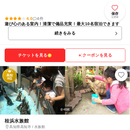
保存
1359
4.0
4件
遊び心のある室内！清潔で備品充実！最大10名宿泊できます
続きをみる
チケットを見る
クーポンを見る
高知
8位
全48枚
桂浜水族館
高知県高知市 / 水族館