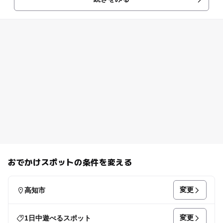
す！といっても、もちろん本物ではなくモニュメント。これらは園の側を
流れる新荘川でニホンカワウソが発見されたことにちなんで作られたもの
なんです。ユニークで愛嬌のある表情やポーズは“ゆるキャラ”そのもの。
また園内には「かわうそ学習館」なるものまであり、カワウソの生態系や
目撃談のほか、新荘川に棲息する魚たちや、身近な昆虫たちの生態につい
ても紹介しています。なぜニホンカワウソがいなくなったのか、その答え
もきっと見つかることでしょう。ちなみに園の敷地内にはテントサイトと
して利用できるエリアがあってキャンプも可能です。
おでかけスポットの条件を変える
変更
高知市
変更
1日中遊べるスポット