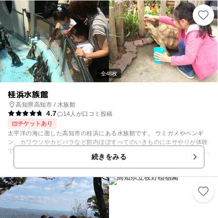
では10:30～12:00・13:00～15:30にモルモット、ウサギ、ヤギなどとふ
れあえます（7,8,9月はお休み）。また、希少な四国産のニホンカモシカ
やオオイタサンショウウオなど、地元の動物の展示にも力を入れていま
す。 その他、公園内にはプレイランド、アスレチックゾーン、滝ゾーンな
どもあり、ゆっくり遊ぶことができます。 小動物のふれあい広場/あり
（詳細はHPをご確認ください） 併設遊園地/あり
全48枚
桂浜水族館
高知県高知市 / 水族館
4.7
14人が口コミ投稿
チケットあり
太平洋の海に面した高知市の桂浜にある水族館です。 ウミガメやペンギ
ン、カワウソやカピバラなど館内ほぼすべてのいきものにエサやりが体験
できます。 ふれあいながら、いきものをじっくり「見て」、そのぬくもり
続きをみる
に「ふれて」、命を「感じる」ことで、ガラス越しでは得ることのできな
い感動や、学びをお約束！ また、四国で唯一開催しているトドショーで
は、ダイナミックなジャンプ技を見ることができるだけでなく、ステージ
から飛び出して観覧席までやってきたトドの表情を間近で見ることもでき
ます。 毎日開催しているペンギンのイベントでは、ペンギンにふれたり、
いっしょに記念撮影もできます。 桂浜水族館だけが開催しているカクレク
マノミにふれることができる超激レアイベントもあり！ こどもに最高の思