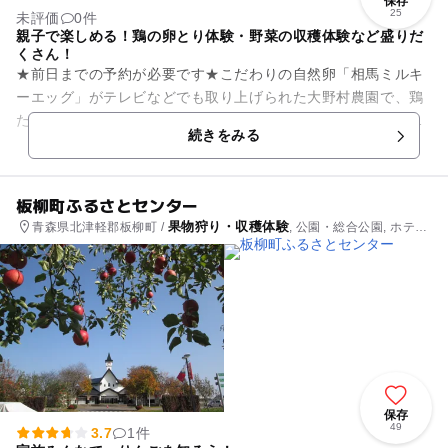
保存
25
未評価
0件
親子で楽しめる！鶏の卵とり体験・野菜の収穫体験など盛りだ
くさん！
★前日までの予約が必要です★こだわりの自然卵「相馬ミルキ
ーエッグ」がテレビなどでも取り上げられた大野村農園で、鶏
たちと触れ合い、実際に鶏舎での卵とりも体験できます。野菜
続きをみる
の収穫体験は大根、ブロッコ...
板柳町ふるさとセンター
果物狩り・収穫体験
青森県北津軽郡板柳町 /
, 公園・総合公園, ホテ
ル・旅館
保存
49
3.7
1件