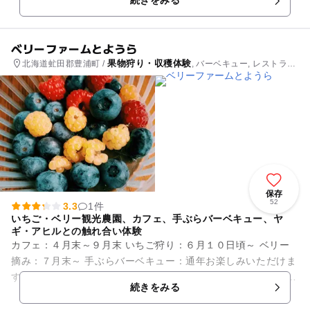
続きをみる
「フォレストアドベンチャ...
ベリーファームとようら
果物狩り・収穫体験
北海道虻田郡豊浦町 /
, バーベキュー, レストラ
ン・カフェ
保存
52
3.3
1件
いちご・ベリー観光農園、カフェ、手ぶらバーベキュー、ヤ
ギ・アヒルとの触れ合い体験
カフェ：４月末～９月末 いちご狩り：６月１０日頃～ ベリー
摘み：７月末～ 手ぶらバーベキュー：通年お楽しみいただけま
す。 屋内トイレ・屋外トイレどちらもあり、小さなお子様や女
続きをみる
性も安心...