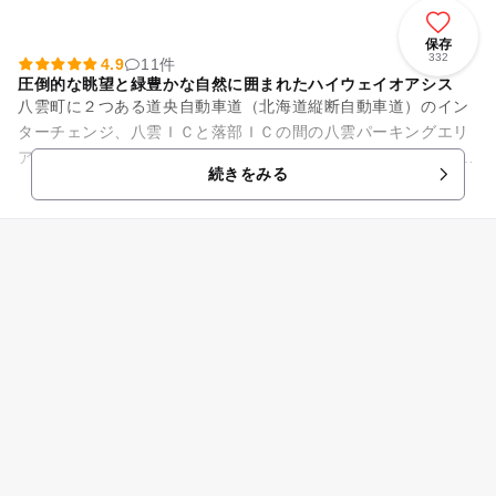
保存
332
4.9
11件
圧倒的な眺望と緑豊かな自然に囲まれたハイウェイオアシス
八雲町に２つある道央自動車道（北海道縦断自動車道）のイン
ターチェンジ、八雲ＩＣと落部ＩＣの間の八雲パーキングエリ
アに併設されている「噴火湾パノラマパーク」。 隣接する八雲
続きをみる
パーキングエリアととも...