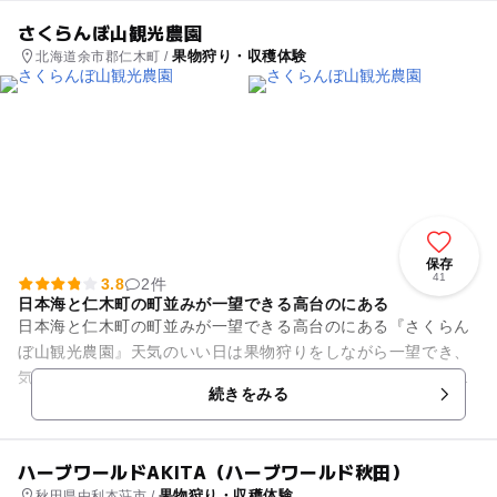
さくらんぼ山観光農園
果物狩り・収穫体験
北海道余市郡仁木町 /
保存
41
3.8
2件
日本海と仁木町の町並みが一望できる高台のにある
日本海と仁木町の町並みが一望できる高台のにある『さくらん
ぼ山観光農園』天気のいい日は果物狩りをしながら一望でき、
気持ちがいいですよ。さくらんぼ畑は全道でも屈指の広さの施
続きをみる
設です。他にも時期によりイ...
ハーブワールドAKITA（ハーブワールド秋田）
果物狩り・収穫体験
秋田県由利本荘市 /