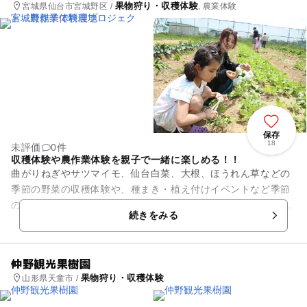
果物狩り・収穫体験
宮城県仙台市宮城野区 /
, 農業体験
保存
18
未評価
0件
収穫体験や農作業体験を親子で一緒に楽しめる！！
曲がりねぎやサツマイモ、仙台白菜、大根、ほうれん草などの
季節の野菜の収穫体験や、種まき・植え付けイベントなど季節
の野菜の栽培と収穫を親子で体験できます！ また、５月には
続きをみる
『田植え』・10月には稲...
仲野観光果樹園
果物狩り・収穫体験
山形県天童市 /