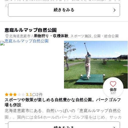
んぼ、りんご、なし、定番ものから変り種のブルーベリーもあ
続きをみる
りますよ。 たくさ...
恵庭ルルマップ自然公園
果物狩り・収穫体験
北海道恵庭市 /
, スポーツ施設, 公園・総合公園
保存
127
3.1
2件
スポーツや散策が楽しめる自然豊かな自然公園。パークゴルフ
場も併設
北海道恵庭市にある、自然いっぱいの「恵庭ルルマップ自然公
園」。園内には全54ホールのパークゴルフ場をはじめ、サッカ
ーやピクニックなどに利用できる多目的広場、北海道初上陸の