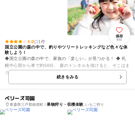
保存
850
4.0
1件
国立公園の森の中で、釣りやツリートレッキングなど色々な体
験しよう！
◆国立公園の森の中で、家族の「楽しい」が見つかる！ ◆ 札
幌中心部から車で約50分。 森のトンネルを抜けると、そこはま
るで**自然のテーマパーク！** 定山渓の奥座敷に広がる「...
続きをみる
ベリーズ司園
果物狩り・収穫体験
青森県三戸郡南部町 /
, いちご狩り