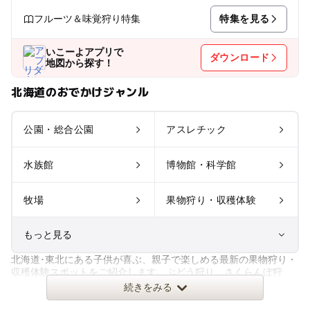
特集を見る
フルーツ＆味覚狩り特集
いこーよアプリで
ダウンロード
地図から探す！
北海道のおでかけジャンル
公園・総合公園
アスレチック
水族館
博物館・科学館
牧場
果物狩り・収穫体験
もっと見る
北海道･東北にある子供が喜ぶ、親子で楽しめる最新の果物狩り・
室内遊び場
遊園地
収穫体験スポットをご紹介します。ぶどう狩り、さくらんぼ狩
り、りんご狩りなど季節の旬の
続きをみる
テーマパーク
動物園