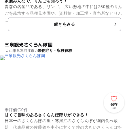
家族みんなで、りんごを知ろう！
青森の名産品である、リンゴ。 広い敷地の中には250種のりん
ごを栽培する品種見本園や、資料館・加工場・直売所などりん
ごの魅力に触れることのできる施設がいっぱい。りんごの木で
続きをみる
作った炭を使った炭焼...
三泉観光さくらんぼ園
果物狩り・収穫体験
山形県寒河江市 /
保存
10
未評価
0件
甘くて旨味のあるさくらんぼ狩りができる！
日本一のさくらんぼの里・寒河江のさくらんぼが園内食べ放
題！代表品種の佐藤錦を中心に甘くて粒の大きいさくらんぼを