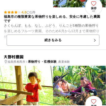
保存
42
4.0
1件
福島市の種類豊富な果物狩りを楽しめる、安全に考慮した農園
です
さくらんぼ、もも、なし、ぶどう、りんごと5種類の果物狩り
を楽しめるフルーツ農園。そのため6月から12月まで果物狩り
が開催されているのも嬉しいところです。お土産付きコースや
続きをみる
全国配送も対応しており、...
大野村農園
果物狩り・収穫体験
福島県相馬市 /
, 農業体験