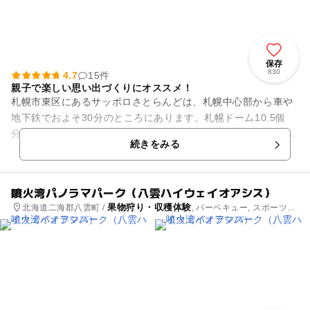
保存
830
4.7
15件
親子で楽しい思い出づくりにオススメ！
札幌市東区にあるサッポロさとらんどは、札幌中心部から車や
地下鉄でおよそ30分のところにあります。札幌ドーム10.5個
分、56ヘクタールを超える敷地には農園や牧場、炊事広場やパ
続きをみる
ークゴルフ場、ガ...
噴火湾パノラマパーク（八雲ハイウェイオアシス）
果物狩り・収穫体験
北海道二海郡八雲町 /
, バーベキュー, スポーツ施
設, 公園・総合公園