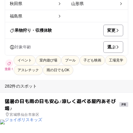
秋田県
山形県
福島県
変更
果物狩り・収穫体験
選ぶ
対象年齢
イベント
室内遊び場
プール
子ども映画
工場見学
注目！
アスレチック
雨の日でもOK
282件のスポット
猛暑の日も雨の日も安心♪涼しく遊べる屋内あそび
場♪
宮城県仙台市泉区