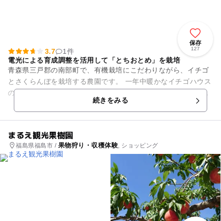
保存
127
3.7
1件
電光による育成調整を活用して「とちおとめ」を栽培
青森県三戸郡の南部町で、有機栽培にこだわりながら、イチゴ
とさくらんぼを栽培する農園です。 一年中暖かなイチゴハウス
の中で、電光による育成調整を活用して、「とちおとめ」を育
続きをみる
てています。例年、1...
まるえ観光果樹園
果物狩り・収穫体験
福島県福島市 /
, ショッピング