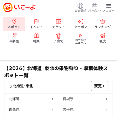
会員登録
プレゼント
メニュー
スポット
イベント
チケット
クーポン
ランキング
おでかけ
年齢別
特集
子育て
観光
ニュース
【2026】北海道･東北の果物狩り・収穫体験ス
ポット一覧
変更
北海道･東北
北海道
宮城県
青森県
岩手県