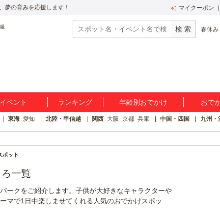
、夢の育みを応援します！
マイクーポン
春休み
イベント
ランキング
年齢別おでかけ
おで
東海
愛知
北陸・甲信越
関西
大阪
京都
兵庫
中国・四国
九州・
スポット
ころ一覧
パークをご紹介します。子供が大好きなキャラクターや
ーマで1日中楽しませてくれる人気のおでかけスポッ