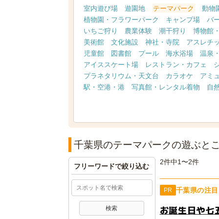
室内遊び場
遊園地
テーマパーク
動物
植物園・フラワーパーク
キャンプ場
バ
いちご狩り
農業体験
潮干狩り
博物館
美術館
文化施設
神社・寺院
アスレチ
児童館
図書館
プール
海水浴場
温泉
アイススケート場
レストラン・カフェ
プラネタリウム・天文台
カラオケ
アミ
駅・空港・港
写真館・レンタル着物
自
千葉県のテーマパークの遊ぶと
2件中1〜2件
フリーワードで絞り込む
千葉県の注目
PR
お誕生日や七