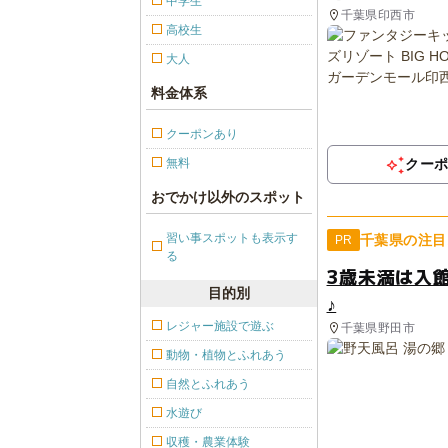
中学生
千葉県印西市
高校生
大人
料金体系
クーポンあり
無料
クー
おでかけ以外のスポット
習い事スポットも表示す
千葉県の注目
PR
る
3歳未満は入
目的別
♪
レジャー施設で遊ぶ
千葉県野田市
動物・植物とふれあう
自然とふれあう
水遊び
収穫・農業体験