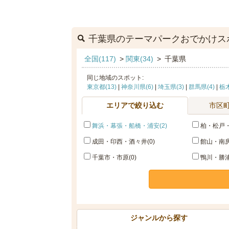
千葉県のテーマパークおでかけス
全国(117)
>
関東(34)
>
千葉県
同じ地域のスポット:
東京都(13)
|
神奈川県(6)
|
埼玉県(3)
|
群馬県(4)
|
栃木
エリアで絞り込む
市区
舞浜・幕張・船橋・浦安(2)
柏・松戸・
成田・印西・酒々井(0)
館山・南房
千葉市・市原(0)
鴨川・勝浦
ジャンルから探す