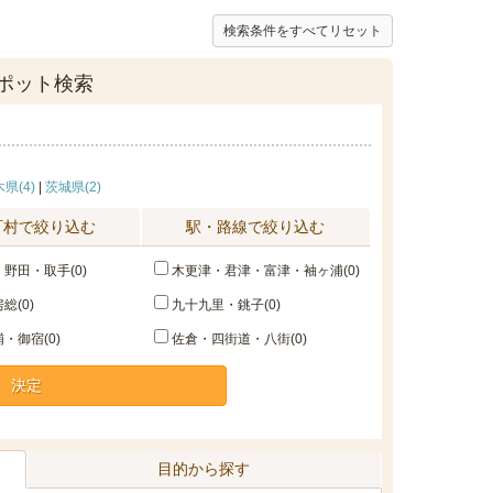
検索条件をすべてリセット
ポット検索
県(4)
|
茨城県(2)
町村で絞り込む
駅・路線で絞り込む
野田・取手(0)
木更津・君津・富津・袖ヶ浦(0)
総(0)
九十九里・銚子(0)
・御宿(0)
佐倉・四街道・八街(0)
決定
目的から探す