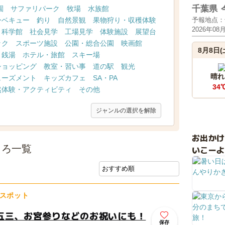
千葉県
園
サファリパーク
牧場
水族館
ーベキュー
釣り
自然景観
果物狩り・収穫体験
予報地点：
2026年08
・科学館
社会見学
工場見学
体験施設
展望台
ック
スポーツ施設
公園・総合公園
映画館
8月8日(
・銭湯
ホテル・旅館
スキー場
ショッピング
教室・習い事
道の駅
観光
晴れ
ューズメント
キッズカフェ
SA・PA
34
然体験・アクティビティ
その他
ジャンルの選択を解除
お出か
ころ一覧
いこーよ
スポット
五三、お宮参りなどのお祝いにも！
保存