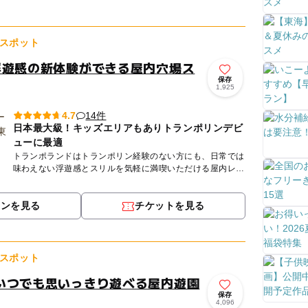
スポット
浮遊感の新体験ができる屋内穴場ス
保存
1,925
14件
4.7
日本最大級！キッズエリアもありトランポリンデビ
ューに最適
トランポランドはトランポリン経験のない方にも、日常では
味わえない浮遊感とスリルを気軽に満喫いただける屋内レジ
ャー施設です。お子様から大人まで幅広くお楽しみいただけ
ます。 ※...
ポンを見る
チケットを見る
スポット
いつでも思いっきり遊べる屋内遊園
保存
4,096