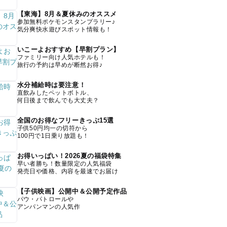
【東海】8月＆夏休みのオススメ
参加無料ポケモンスタンプラリー♪
気分爽快水遊びスポット情報も！
いこーよおすすめ【早割プラン】
ファミリー向け人気ホテルも！
旅行の予約は早めが断然お得♪
水分補給時は要注意！
直飲みしたペットボトル、
何日後まで飲んでも大丈夫？
全国のお得なフリーきっぷ15選
子供50円均一の切符から
100円で1日乗り放題も！
お得いっぱい！2026夏の福袋特集
早い者勝ち！数量限定の人気福袋
発売日や価格、内容を最速でお届け
【子供映画】公開中＆公開予定作品
パウ・パトロールや
アンパンマンの人気作