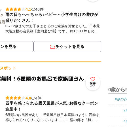
46件
4.1
雨の日もへっちゃら♪ベビー～小学生向けの遊びが
盛りだくさん！
0～12歳までのお子さまとそのご家族を対象とした、日本最
大級規模の会員制【室内遊び場】です。 約1,500 坪もの広
い室内には、大人も一緒に遊べる滑り台などのふわふわ遊具
や...
ポンを見る
チケットを見る
スポット
館無料！6種類のお風呂で家族団らん
保存
456
0歳から
4件
4.0
0歳の
四季を感じられる露天風呂が人気♪お得なクーポン
進呈中！
2
6種類のお風呂があり、野天風呂は日本庭園のように四季を
感じられるつくりになっています。 ここ湯の郷は「和」を
4
改めて感じることができるスポットです。 野天だけではな