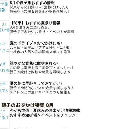
8月の親子旅おすすめ情報
関東からの日帰り～1泊旅にぴったり
観光地・穴場＆避暑地や収穫体験も！
【関東】おすすめ夏祭り情報
8月＆夏休みに楽しめる♪
親子で行きたいお祭り・イベントが満載
夏のドライブ＆おでかけにも♪
八ヶ岳・清里エリアで日帰り～1泊旅！
北杜市の人気＆穴場観光スポット厳選
涼やかな音色に癒やされる♪
この夏は浴衣を着て風鈴市・まつりへ！
親子で絵付け体験や絶景を満喫しよう
夏の朝に早起きしておでかけ♪
親子で神秘的なハスの絶景を楽しもう！
スイレンとの違い＆ハスまつり情報も
 親子のおでかけ特集 8月
今から準備！夏休みのお出かけ情報満載
おすすめ遊び場＆イベントをチェック！