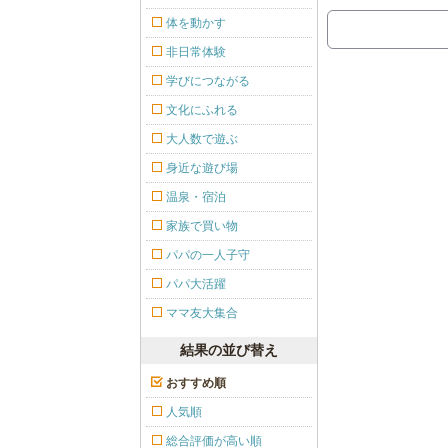
体を動かす
非日常体験
学びにつながる
文化にふれる
大人数で遊ぶ
身近な遊び場
温泉・宿泊
家族で買い物
パパの一人子守
パパ大活躍
ママ友大集合
結果の並び替え
おすすめ順
人気順
総合評価が高い順