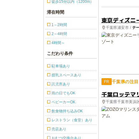
徒歩15分以内（1200m）
滞在時間
東京ディズニ
1～2時間
千葉県浦安市 /
テ
2～4時間
4時間～
こだわり条件
駐車場あり
授乳スペースあり
千葉県の注目
PR
託児所あり
千葉ロッテマ
雨の日でもOK
千葉県千葉市美浜
ベビーカーOK
飲食物持ち込みOK
レストラン（食堂）あり
売店あり
おむつ交換台あり