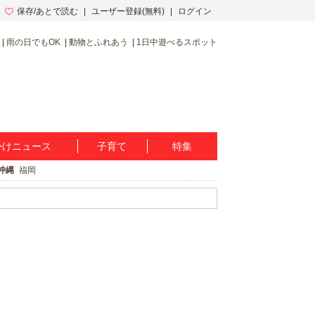
保存/あとで読む
ユーザー登録(無料)
ログイン
雨の日でもOK
動物とふれあう
1日中遊べるスポット
かけニュース
子育て
特集
沖縄
福岡