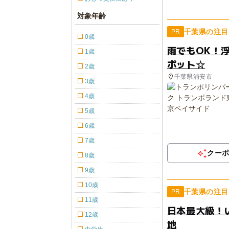
対象年齢
千葉県の注目
PR
0歳
雨でもOK！
1歳
ポット☆
2歳
千葉県浦安市
3歳
4歳
5歳
6歳
7歳
クー
8歳
9歳
10歳
千葉県の注目
PR
11歳
日本最大級！
12歳
地