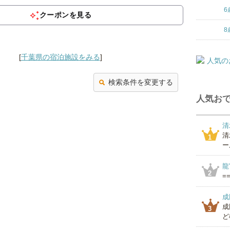
く、...
6
クーポンを見る
8
[
千葉県の宿泊施設をみる
]
検索条件を変更する
人気おで
清
清
1
ー
龍
2
==
成
成
3
ど