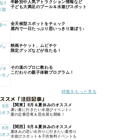
年齢別や人気アトラクション情報など
子ども大満足のプール＆水遊びスポット
全天候型スポットをチェック
屋内で一日たっぷり思いっきり遊ぼう♪
映画チケット、ムビチケ
限定グッズなどが当たる！
その道のプロに教わる
こだわりの親子体験プログラム！
特集をもっと見る
オススメ「注目記事」
【関東】8月＆夏休みのオススメ
暑い夏に行きたい水遊びイベント♪
夏の定番恐竜＆昆虫展も開催！
【関西】8月＆夏休みのオススメ
夏休みの思い出作りに行きたい夏祭り
水遊びスポット＆子供無料イベントも