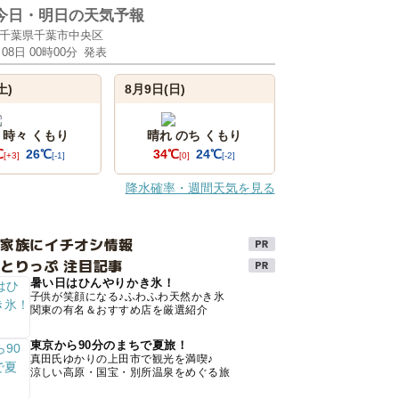
今日・明日の天気予報
千葉県千葉市中央区
月08日 00時00分
発表
土)
8月9日(日)
 時々 くもり
晴れ のち くもり
℃
26℃
34℃
24℃
[+3]
[-1]
[0]
[-2]
降水確率・週間天気を見る
け家族にイチオシ情報
とりっぷ 注目記事
暑い日はひんやりかき氷！
子供が笑顔になる♪ふわふわ天然かき氷
関東の有名＆おすすめ店を厳選紹介
東京から90分のまちで夏旅！
真田氏ゆかりの上田市で観光を満喫♪
涼しい高原・国宝・別所温泉をめぐる旅