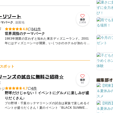
ーリゾート
保存
ーマパーク
, 遊園地
2,959
341件
4.8
世界屈指のテーマパーク
1983年開業の言わずと知れた東京ディズニーランド。2001
年にはディズニーシーが開業、いくつかのホテルが加わり、
ディズニーリゾートを形成。テーマーパークの集客数は世界
屈指を...
スポット
リーンズの試合に無料ご招待☆
編集部
保存
区
60
4件
4.7
野球だけじゃない！イベントにグルメに楽しみが盛
りだくさん♪
プロ野球・千葉ロッテマリーンズの試合は家族で楽しめるイ
ベントが盛りだくさん！夏のイベント「BLACK SUMMER
WEEK 2026 supported by クーリッシュ...