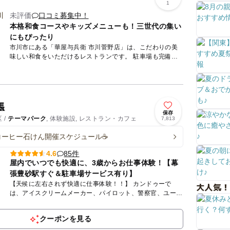
1
未評価
口コミ募集中！
本格和食コースやキッズメニューも！三世代の集い
にもぴったり
市川市にある「華屋与兵衛 市川菅野店」は、こだわりの美
味しい和食をいただけるレストランです。 駐車場も完備さ
れており、お車でのアクセスも良好。全148席のゆとりある
店内には...
張
保存
 /
テーマパーク
, 体験施設, レストラン・カフェ
7,813
コーヒー石けん開催スケジュール☕
85件
4.6
屋内でいつでも快適に、3歳からお仕事体験！【幕
張豊砂駅すぐ＆駐車場サービス有り】
【天候に左右されず快適に仕事体験！！】 カンドゥーで
大人気！
は、アイスクリームメーカー、パイロット、警察官、ユーチ
ューバー、モデル、スペースセンタークルー、歯科医など約
30種以上の...
クーポンを見る