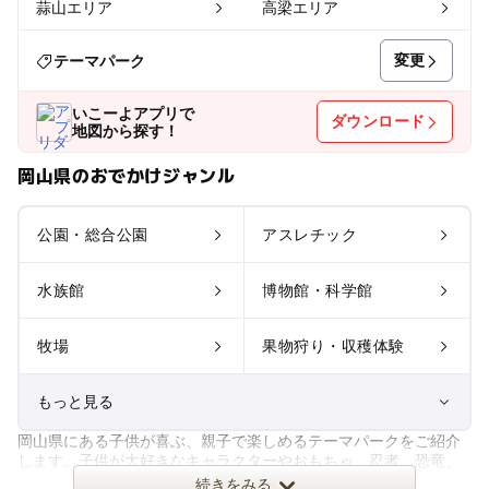
蒜山エリア
高梁エリア
変更
テーマパーク
いこーよアプリで
ダウンロード
地図から探す！
岡山県のおでかけジャンル
公園・総合公園
アスレチック
水族館
博物館・科学館
牧場
果物狩り・収穫体験
もっと見る
岡山県にある子供が喜ぶ、親子で楽しめるテーマパークをご紹介
室内遊び場
遊園地
します。子供が大好きなキャラクターやおもちゃ、忍者、恐竜、
鉄道など、いろいろなテーマで
続きをみる