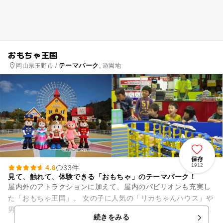
おもちゃ王国
テーマパーク
岡山県玉野市 /
, 遊園地
保存
1912
4.6
33件
見て、触れて、体験できる「おもちゃ」のテーマパーク！
屋内外のアトラクションに加えて、屋内のパビリオンも充実し
た「おもちゃ王国」。 女の子に人気の「リカちゃんハウス」や
男の子に人気の「トミカ・プラレールランド」をはじめ、18ヵ
続きをみる
所の屋内パビリオンは...