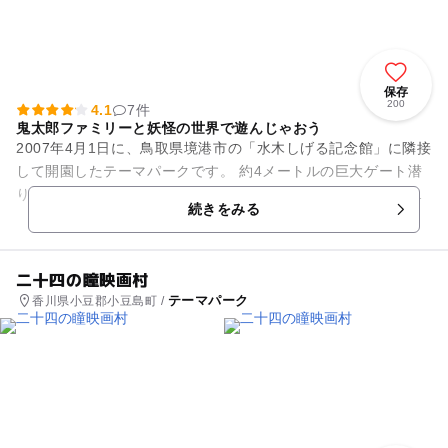
保存
200
4.1
7件
鬼太郎ファミリーと妖怪の世界で遊んじゃおう
2007年4月1日に、鳥取県境港市の「水木しげる記念館」に隣接
して開園したテーマパークです。 約4メートルの巨大ゲート潜
り楽園入ると、鬼太郎ファミリーの妖怪たちが、勢ぞろいして
続きをみる
出迎えてくれます...
二十四の瞳映画村
テーマパーク
香川県小豆郡小豆島町 /