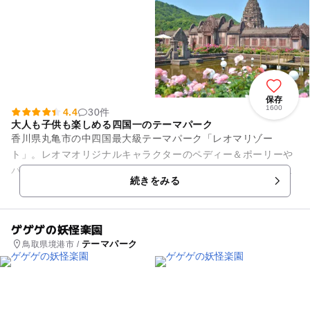
保存
1600
4.4
30件
大人も子供も楽しめる四国一のテーマパーク
香川県丸亀市の中四国最大級テーマパーク「レオマリゾー
ト」。レオマオリジナルキャラクターのペディー＆ポーリーや
パフォーマーが出演のファンタスティックパレードは必見で
続きをみる
す！ 3Dプロジェクション...
ゲゲゲの妖怪楽園
テーマパーク
鳥取県境港市 /