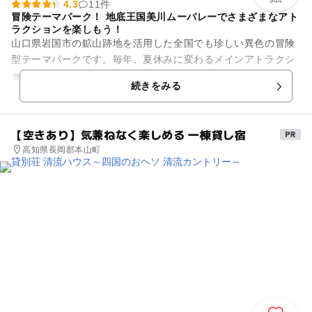
944
4.3
11件
冒険テーマパーク！ 地底王国美川ムーバレーでさまざまなアト
ラクションを楽しもう！
山口県岩国市の鉱山跡地を活用した全国でも珍しい異色の冒険
型テーマパークです。毎年、夏休みに変わるメインアトラクシ
ョンをはじめ、季節ごとに開催されるイベントなどお子様から
続きをみる
大人の方まで通年楽しめます...
【空きあり】気兼ねなく楽しめる 一棟貸し宿
高知県長岡郡本山町