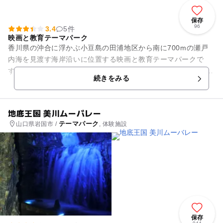
保存
96
3.4
5件
映画と教育テーマパーク
香川県の沖合に浮かぶ小豆島の田浦地区から南に700mの瀬戸
内海を見渡す海岸沿いに位置する映画と教育テーマパークで
す。1987年に映画化された「二十四の瞳」のロケで使用された
続きをみる
「岬の分教場」や、男先...
地底王国 美川ムーバレー
テーマパーク
山口県岩国市 /
, 体験施設
保存