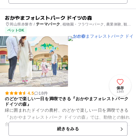
おかやまフォレストパーク ドイツの森
テーマパーク
岡山県赤磐市 /
, 植物園・フラワーパーク, 農業体験, 観
光, 観光, 自然体験・アクティビティ, 自然体験・アクティビティ
ペットOK
保存
1345
4.5
18件
のどかで楽しい一日を満喫できる『おかやまフォレストパーク
ドイツの森』
緑に囲まれたドイツの農村、のどかで楽しい一日を満喫できる
『おかやまフォレストパーク ドイツの森』では、動物との触れ
合いや、子供たちが喜ぶ芝滑りを楽しむことができます。 季節
続きをみる
の花々が咲く園内では...