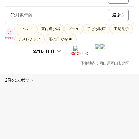
選ぶ
対象年齢
イベント
室内遊び場
プール
子ども映画
工場見学
注目！
アスレチック
雨の日でもOK
35°C
24°C
予報地点：岡山県岡山市北区
2件のスポット