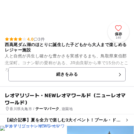
保存
140
4.0
3件
西高尾ダム湖のほとりに誕生した子どもから大人まで楽しめる
レジャー施設
人と自然が共生し確かな豊かさを実感するまち、鳥取県東伯郡
北栄町。コナン駅の愛称がある、JR由良駅から車で15分のとこ
ろにある、レークサイド大栄です。西高尾ダム湖のほとりにで
続きをみる
きたこのレジャー施設に...
レオマリゾート・NEWレオマワールド（ニューレオマ
ワールド）
テーマパーク
香川県丸亀市 /
, 遊園地
【紹介記事】夏を全力で楽しむ3大イベント！プール・ドロ
ーンショー・花火がレオマリゾートに集結