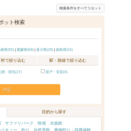
検索条件をすべてリセット
ポット検索
根県(55)
|
愛媛県(69)
|
香川県(29)
|
徳島県(24)
町村で絞り込む
駅・路線で絞り込む
摺・宿毛(17)
室戸・安芸(4)
決定
目的から探す
園
サファリパーク
牧場
水族館
ーベキュー
釣り
自然景観
果物狩り・収穫体験