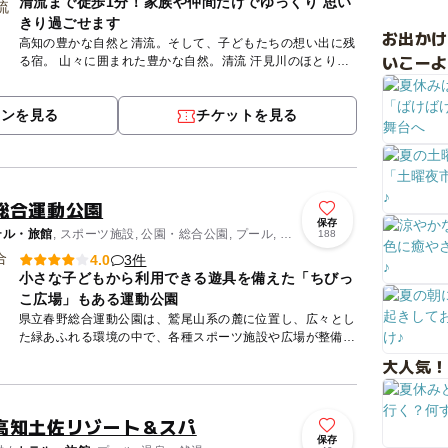
清流まで徒歩1分！家族や仲間だけでゆっくり 思い
きり過ごせます
お出か
高知の豊かな自然と清流。そして、子どもたちの想い出に残
いこーよ
る宿。 山々に囲まれた豊かな自然。清流 汗見川のほとり。
広いリビングに、子どもたちが大好きなブランコと２階へと
つな...
ポンを見る
チケットを見る
総合運動公園
保存
テル・旅館
, スポーツ施設, 公園・総合公園, プール, 教
188
3件
4.0
小さな子どもから利用できる遊具を備えた「ちびっ
こ広場」もある運動公園
県立春野総合運動公園は、鷲尾山系の麓に位置し、広々とし
た緑あふれる環境の中で、各種スポーツ施設や広場が整備さ
れている運動公園です。 公園内には、全国大会にも対応で
大人気！
きる野球場...
高知土佐リゾート＆スパ
保存