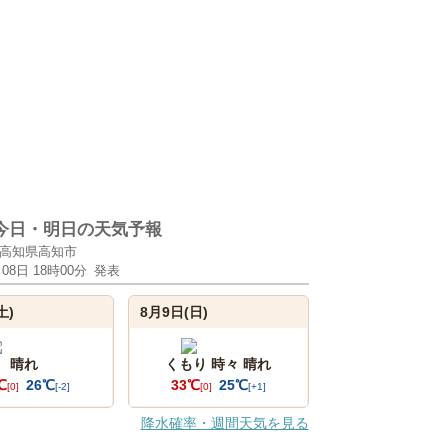
今日・明日の天気予報
高知県高知市
月08日 18時00分
発表
土)
8月9日(日)
晴れ
くもり 時々 晴れ
℃
26℃
33℃
25℃
[0]
[-2]
[0]
[+1]
降水確率・週間天気を見る