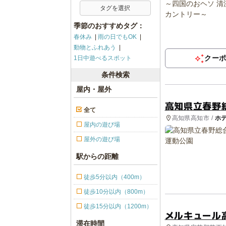
タグを選択
季節のおすすめタグ：
春休み
雨の日でもOK
動物とふれあう
クー
1日中遊べるスポット
条件検索
屋内・屋外
高知県立春野
全て
高知県高知市 /
ホ
屋内の遊び場
室・習い事
屋外の遊び場
駅からの距離
徒歩5分以内（400m）
徒歩10分以内（800m）
徒歩15分以内（1200m）
メルキュール
滞在時間