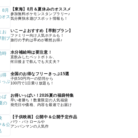
【東海】8月＆夏休みのオススメ
参加無料ポケモンスタンプラリー♪
気分爽快水遊びスポット情報も！
いこーよおすすめ【早割プラン】
ファミリー向け人気ホテルも！
旅行の予約は早めが断然お得♪
水分補給時は要注意！
直飲みしたペットボトル、
何日後まで飲んでも大丈夫？
全国のお得なフリーきっぷ15選
子供50円均一の切符から
100円で1日乗り放題も！
お得いっぱい！2026夏の福袋特集
早い者勝ち！数量限定の人気福袋
発売日や価格、内容を最速でお届け
【子供映画】公開中＆公開予定作品
パウ・パトロールや
アンパンマンの人気作