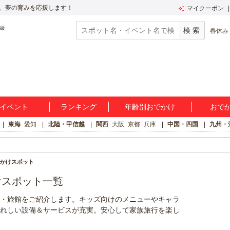
、夢の育みを応援します！
マイクーポン
春休み
イベント
ランキング
年齢別おでかけ
おで
東海
愛知
北陸・甲信越
関西
大阪
京都
兵庫
中国・四国
九州・
かけスポット
けスポット一覧
・旅館をご紹介します。キッズ向けのメニューやキャラ
れしい設備＆サービスが充実。安心して家族旅行を楽し