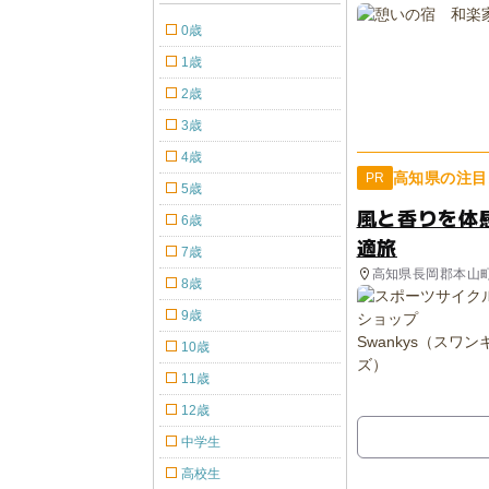
0歳
1歳
2歳
3歳
4歳
高知県の注目
PR
5歳
風と香りを体感
6歳
適旅
7歳
高知県長岡郡本山
8歳
9歳
10歳
11歳
12歳
中学生
高校生