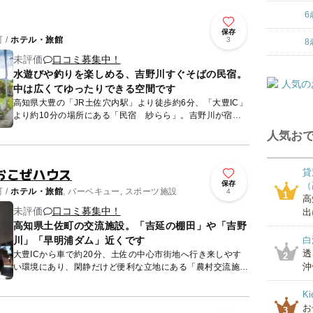
6
保存
 /
ホテル・旅館
3
8
未評価
口コミ募集中！
水遊びや釣りを楽しめる、吉野川すぐそばの民宿。
中は広くてゆったりできる空間です
高知県大豊の「JR土佐穴内駅」より徒歩約6分、「大豊IC」
より約10分の場所にある「民宿 紗らら」。吉野川が宿の
近くにあり、まるでプライベートリバーのように川遊びを楽
人気おで
しめるの...
おこぜハウス
貸
保存
（
 /
ホテル・旅館
, バーベキュー, スポーツ施設
4
1
高
未評価
口コミ募集中！
出
高知県土佐町の交流施設。「吉延の棚田」や「吉野
川」「早明浦ダム」近くです
白
透
大豊ICから車で約20分、土佐の中心市街地へ行き来しやす
2
沖
い環境にあり、閑静だけど便利な立地にある「農村交流施設
おこぜハウス」。都市と農村の交流などを目的とした施設で
す。基本的...
K
お
3