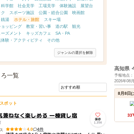
・科学館
社会見学
工場見学
体験施設
展望台
ック
スポーツ施設
公園・総合公園
映画館
・銭湯
ホテル・旅館
スキー場
ショッピング
教室・習い事
道の駅
観光
ューズメント
キッズカフェ
SA・PA
然体験・アクティビティ
その他
ジャンルの選択を解除
高知県
ころ一覧
予報地点：
2026年08
8月8日(
スポット
気兼ねなく楽しめる 一棟貸し宿
33
保存
町
1,356
4件
4.0