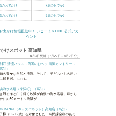
歳のおでかけ
7歳のおでかけ
歳のおでかけ
9歳のおでかけ
かけスポット 高知県
8月3日更新（7月27日～8月2日分）
別荘 清流ハウス～四国のおヘソ 清流カントリー～
高知）
知の豊かな自然と清流。そして、子どもたちの想い
に残る宿。 山々に...
浜海水浴場（東洋町）（高知）
き通る海と白く輝く砂浜が自慢の海水浴場。岸から
合に約50メートル浅瀬が...
ids BANeT（キッズバネット）高知店（高知）
子様（0～12歳）を対象とした、時間課金制のあそ