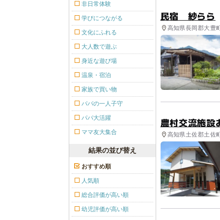
非日常体験
民宿 紗らら
学びにつながる
高知県長岡郡大豊町
文化にふれる
大人数で遊ぶ
身近な遊び場
温泉・宿泊
家族で買い物
パパの一人子守
パパ大活躍
農村交流施設
ママ友大集合
高知県土佐郡土佐町
結果の並び替え
おすすめ順
人気順
総合評価が高い順
幼児評価が高い順