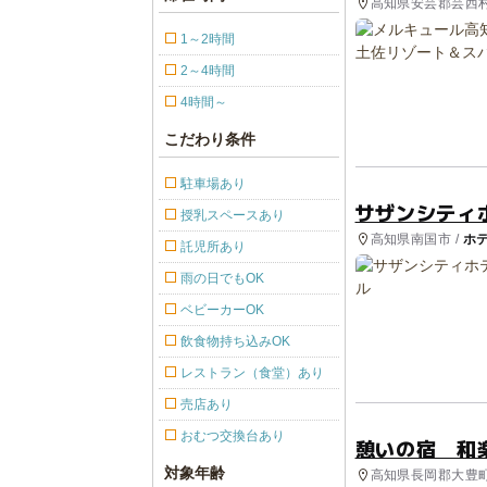
高知県安芸郡芸西村
1～2時間
2～4時間
4時間～
こだわり条件
駐車場あり
サザンシティ
授乳スペースあり
高知県南国市 /
ホ
託児所あり
雨の日でもOK
ベビーカーOK
飲食物持ち込みOK
レストラン（食堂）あり
売店あり
おむつ交換台あり
憩いの宿 和
対象年齢
高知県長岡郡大豊町