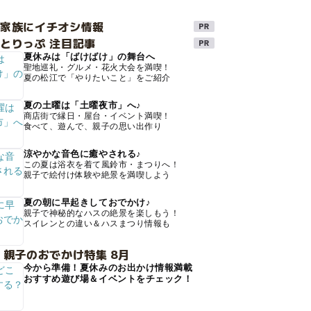
け家族にイチオシ情報
とりっぷ 注目記事
夏休みは「ばけばけ」の舞台へ
聖地巡礼・グルメ・花火大会を満喫！
夏の松江で「やりたいこと」をご紹介
夏の土曜は「土曜夜市」へ♪
商店街で縁日・屋台・イベント満喫！
食べて、遊んで、親子の思い出作り
涼やかな音色に癒やされる♪
この夏は浴衣を着て風鈴市・まつりへ！
親子で絵付け体験や絶景を満喫しよう
夏の朝に早起きしておでかけ♪
親子で神秘的なハスの絶景を楽しもう！
スイレンとの違い＆ハスまつり情報も
 親子のおでかけ特集 8月
今から準備！夏休みのお出かけ情報満載
おすすめ遊び場＆イベントをチェック！