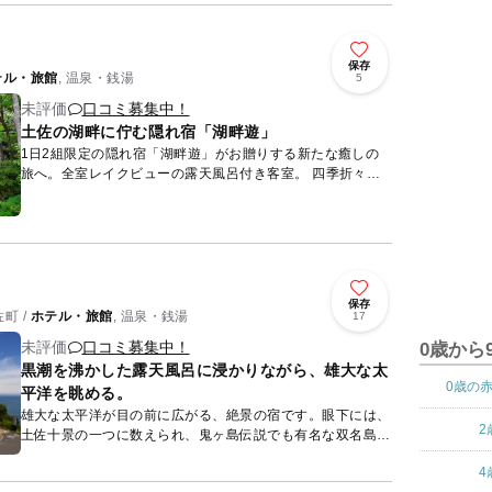
保存
テル・旅館
, 温泉・銭湯
5
未評価
口コミ募集中！
土佐の湖畔に佇む隠れ宿「湖畔遊」
1日2組限定の隠れ宿「湖畔遊」がお贈りする新たな癒しの
旅へ。全室レイクビューの露天風呂付き客室。 四季折々に
表情を変える土佐の湖畔を望み、ミネラル豊富な自家源泉を
かけ流...
保存
町 /
ホテル・旅館
, 温泉・銭湯
17
未評価
口コミ募集中！
0歳から
黒潮を沸かした露天風呂に浸かりながら、雄大な太
0歳の
平洋を眺める。
雄大な太平洋が目の前に広がる、絶景の宿です。眼下には、
2
土佐十景の一つに数えられ、鬼ヶ島伝説でも有名な双名島も
一望できます。全客室から太平洋が見えます。露天風呂や館
4
内の錆石風呂...