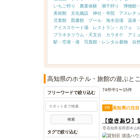
いちご狩り
農業体験
潮干狩り
博物館
美術館
文化施設
神社・寺院
アスレチ
児童館
図書館
プール
海水浴場
温泉
アイススケート場
レストラン・カフェ
プラネタリウム・天文台
カラオケ
アミ
駅・空港・港
写真館・レンタル着物
自
高知県のホテル・旅館の遊ぶと
74件中1〜15件
フリーワードで絞り込む
高知県の注目
PR
【空きあり】
高知県長岡郡本山
タグで絞り込む