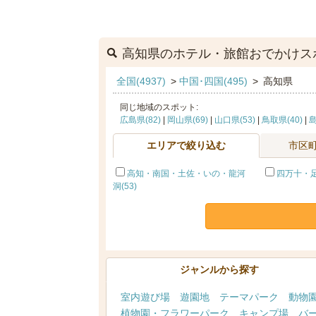
高知県のホテル・旅館おでかけス
全国(4937)
>
中国･四国(495)
>
高知県
同じ地域のスポット:
広島県(82)
|
岡山県(69)
|
山口県(53)
|
鳥取県(40)
|
島
エリアで絞り込む
市区
高知・南国・土佐・いの・龍河
四万十・足
洞(53)
ジャンルから探す
室内遊び場
遊園地
テーマパーク
動物
植物園・フラワーパーク
キャンプ場
バ