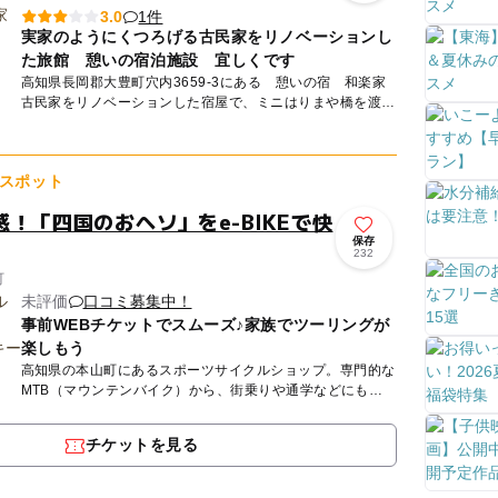
1件
3.0
実家のようにくつろげる古民家をリノベーションし
た旅館 憩いの宿泊施設 宜しくです
高知県長岡郡大豊町穴内3659-3にある 憩いの宿 和楽家
古民家をリノベーションした宿屋で、ミニはりまや橋を渡っ
てお風呂に行きますよ。 全室 和室のタタミの部屋で寛い
で...
スポット
！「四国のおヘソ」をe-BIKEで快
保存
232
町
未評価
口コミ募集中！
事前WEBチケットでスムーズ♪家族でツーリングが
楽しもう
高知県の本山町にあるスポーツサイクルショップ。専門的な
MTB（マウンテンバイク）から、街乗りや通学などにも人
気のクロスバイク（ロードバイクとマウンテンバイクの融合
車両）まで、...
チケットを見る