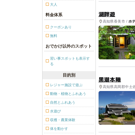
大人
湖畔遊
料金体系
高知県香美市 /
ホ
クーポンあり
無料
おでかけ以外のスポット
習い事スポットも表示す
る
目的別
黒潮本陣
レジャー施設で遊ぶ
高知県高岡郡中土佐
動物・植物とふれあう
自然とふれあう
水遊び
収穫・農業体験
体を動かす