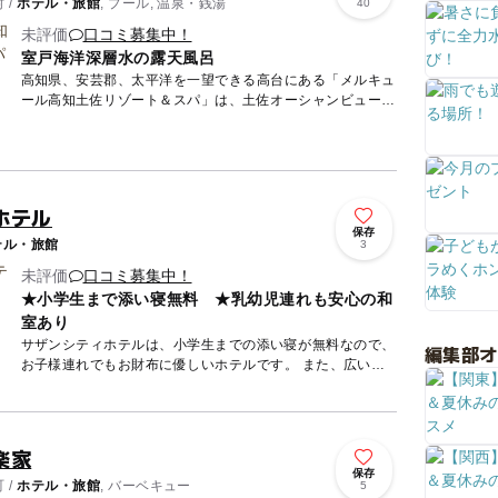
 /
ホテル・旅館
, プール, 温泉・銭湯
40
未評価
口コミ募集中！
室戸海洋深層水の露天風呂
高知県、安芸郡、太平洋を一望できる高台にある「メルキュ
ール高知土佐リゾート＆スパ」は、土佐オーシャンビューリ
ゾートを満喫できる客室、郷土のこだわり料理が味わえるリ
ゾートホテル...
ホテル
保存
テル・旅館
3
未評価
口コミ募集中！
★小学生まで添い寝無料 ★乳幼児連れも安心の和
室あり
サザンシティホテルは、小学生までの添い寝が無料なので、
編集部
お子様連れでもお財布に優しいホテルです。 また、広い和
室もあり、和室はバス・トイレ別なので、乳幼児連れでも安
心!! ...
楽家
保存
 /
ホテル・旅館
, バーベキュー
5