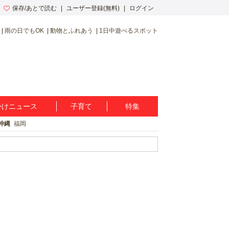
保存/あとで読む
ユーザー登録(無料)
ログイン
雨の日でもOK
動物とふれあう
1日中遊べるスポット
かけニュース
子育て
特集
沖縄
福岡