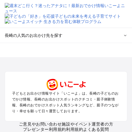
長崎の人気のお出かけ先を探す
長崎のエリアからプール子ども連れのお出かけスポット
を探す
長崎市・諫早のプールお出かけ
佐世保・ハウステンボスのプールお出かけ
雲仙・島原・小浜のプールお出かけ
平戸・松浦・田平のプールお出かけ
壱岐・対馬・五島列島のプールお出かけ
子どもとお出かけ情報サイト「いこーよ」は、長崎の子どものお
でかけ情報、長崎のお出かけスポットのクチコミ・親子体験情
長崎の定番お出かけスポット
報、長崎のおでかけスポット人気ランキングなど、親子のつなが
り・幸せを願って日々運営しております。
長崎の遊園地
長崎の動物園
ご意見やお問い合わせ
施設やイベント運営者の方
長崎のバーベキュー
プレゼンター利用規約
利用規約
よくある質問