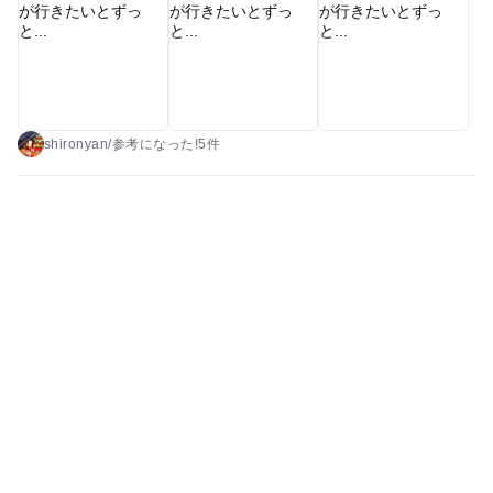
ボス。1日では回りきれないだろうと2DAYパス購入を決めてい
た。事前の調べでネットでは2DAYパスは買えないこと、チケッ
ト購入で結構並ぶことが分かっていた為、オープン1時間程前
から待機。31日でしたが、念願の2DAYパスが買えたこと！ ・
朝から晩まで楽しめるハウステンボス。冬季間な事もあり、防
寒対策は十分しました。ホッカイロは個人的に必須でした。そ
shironyan
/
参考に
なった!
5件
の他、マフラー、手袋はあった方が嬉しい。温かいと言われる
九州ですが、寒気の影響で寒かったです‥天候に応じて対策
を。忘れても、ホテルオークラ前のコンビニでホッカイロ一個
から買え、手袋、帽子も売っていました ・釣りアドベンチャー
も目的の一つでしたが、期待以上でした。釣りスピリッツが壮
大なスケールで出来ます。保護者と一緒であれば小さいお子さ
までも楽しめるのが魅力的。女の子も楽しめると思います🎵
注意点としては長時間並ぶ際に、トイレがないこと。アトラク
ションを楽しんだ後に、同じ階にトイレがあります^_^ 長蛇の
列になるので、後から合流は難しいのでぜひトイレを済ませて
から並ぶことをオススメします。 ・ミッフィーグリーティン
グ、意外と待たずに行けます！ 意外でした。見ていると15分
程になることもあります。ポップコーンなど飲食持ち込めない