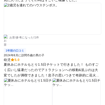
的に回れそう ・歩く石畳がまっすぐではなく、時折凸凹してい
ます。まっすぐの道に慣れすぎた子どもたちはそれぞれ転んで
いました💦 声かけ、ばんこそうこう、消毒液などの準備はあ
った方がいいかも ・何となく入ったホライゾン・アドベンチャ
ー。小さい子、本当に要注意です！声を大にして言いたい。映
像的に怖いもの、悪魔的なものが出てくる、座席が意外と揺れ
る‥夢に出てきそう、と子どもが言って怖がるくらい。フラッ
お茶
/
参考に
なった!
1件
シュも多く、小さい子は要注意。入り口で注意喚起して欲しい
くらい。親はヒヤヒヤでした ・ファンタジーフォレスト、オス
1年前の口コミ
スメです。我が家は2日目に初めて入りました。30分程の入替
2024年8月に訪問
/
5歳の男の子
制。思いっきり屋内で温かく遊べます。よちよち歩きのお子さ
幼児
5.0
まも遊べるスペースあり。思いっきり遊びたいお子さまのスペ
夏休みにホテルもとり1.5日チケットで行きました！ ものすご
ースもあり。もっと早めに分かっていたら十分楽しめた、の後
く広いし猛暑だったのでアトラクションへの移動&並ぶのは大
悔からこちらに。 ・ハウステンボスのアプリあります。我が家
変でしたが満喫できました！息子の思いつきで奇跡的に花火を
は1日目に気がつかず、だいぶ損をした気分。夜の花火まで見
観覧車から観ることができ、家族で良い思い出ができました！
たい方、夜の方が当然待ち時間短いです。人気のものを夜に回
翌日はプールも入って大満足です！
すのもよし、行きたいものから行くのもよし、アトラクション
の待ち時間がアプリで確認出来るため、アプリ見つつ戦略立て
ると満足のいく時間を過ごせると思います^_^ 【情報】 ・レン