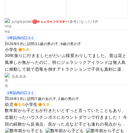
チェックインマスター
junglepoket
/
参考に
なった!
1件
1年以内の口コミ
2026年5月に訪問
/
11歳の男の子
8歳の男の子
小学生
5.0
30年振りに行きましたがだいぶ様変わりしてました。昔は花と
風車しか無かったのに。特にジェラシックアイランドは無人島
に移動して銃で恐竜を倒すアトラクションで子供も真剣に楽し
んでいました。他のテーマパークでは体験した事が無かったの
ああああ
で斬新でした。全工程2時間半の価値はあったと思います。GW
に行きましたが整理券配布開始の10時の段階で20組くらい待っ
1年以内の口コミ
てました。自分は家族のパスポート持って9時から並んでまし
2026年1月に訪問
/
7歳の女の子
2歳の男の子
たが10時に到着すれば整理券をゲットできると思います。整理
幼児
5.0
小学生
5.0
券をもらう段階で人数分のパスポートの提示が必要でした。無
数年前から子どもが行きたいとずっと言っていたこともあり、
人島は蚊が多かったので虫除け必須です。
念願だったハウステンボスにカウントダウンで行きました！ 今
回の経験から反省点、良かった点など子ども連れの視点からま
とめます^_^ 【良かった点】 ・広い、と聞いていたハウステン