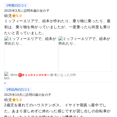
のでご注意くださいね ・朝から晩までとなると長丁場のハウス
1年前の口コミ
テンボス。我が家は車で行っていたこともあり、途中車中で休
2025年3月に訪問
/
6歳の女の子
憩兼ねつつ食事しました。コンビニが出口付近にあるローソ
幼児
5.0
ン、ホテルオークラ前のファミマがあり、コンビニ食もいけま
ミッフィーエリアで、絵本が作れたり、乗り物に乗ったり、最
す。ファミマではお湯の提供なし、ローソンは電子レンジセル
初は、乗り物を怖がっていましたが、一度乗ったら何度も乗り
フ利用オッケー、お湯の提供あり、両者ともにイートインスペ
たいと言っていました。
ースはないのでご注意を。 【工夫出来たかな‥な反省点】 ・1
時間前から並び始め、ゲートが2箇所あることに気がつく。片
方は混んでいて、片方は空いている。2DAYなのでチケットをそ
の場で購入しなければならないものの、売り場が分からず。ホ
テルオークラ側が長蛇の列になっており、そちらに並びました
が、奥側でも辿り着く場所は一緒！ 結果として、オークラ側じ
ゃない奥側のゲートがオススメです^_^ 少し歩くので人が少な
チェックインマスター
Miho
/
参考に
なった!
2件
いです ・来訪の目的はミッフィー。入園してすぐにミッフィー
に並びました‥が、意外と混むのはVR体験。 ミッフィーは時
1年以内の口コミ
間帯によっては15分待ち位で入れるため、朝イチで並ぶのはよ
2025年10月に訪問
/
2歳の女の子
く考えた方がいい。他のアトラクションの待ち時間の方が朝イ
幼児
5.0
チ、朝イチ以外で差が出ます。年末31日に朝イチでミッフィー
2歳児を連れてのハウステンボス。 イヤイヤ期真っ最中でし
の飛行機に並び、60分待ち位でした。 ※個人的には朝はVR系
た。あまり楽しめずに終わった感じですが貸し出しの自転車が
の体験→夕方など夜にかけてミッフィーがあまり並ばずに効率
気に入ったようでその時はすごいご機嫌でした。