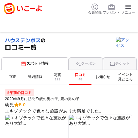
会員登録
プレゼント
メニュー
ハウステンボス
の
口コミ一覧
スポット情報
クーポン
チケット
イベント
写真
口コミ
TOP
詳細情報
お知らせ
見どころ
171
48
5年前の口コミ
2020年9月に訪問
/
0歳の男の子
歳の男の子
幼児
5.0
エキゾチックで色々な施設があり大満足でした。