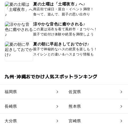
夏の土曜は「土曜夜市」へ♪
商店街で縁日・屋台・イベント満喫！
食べて、遊んで、親子の思い出作り
涼やかな音色に癒やされる♪
この夏は浴衣を着て風鈴市・まつりへ！
親子で絵付け体験や絶景を満喫しよう
夏の朝に早起きしておでかけ♪
親子で神秘的なハスの絶景を楽しもう！
スイレンとの違い＆ハスまつり情報も
九州･沖縄おでかけ人気スポットランキング
福岡県
佐賀県
長崎県
熊本県
大分県
宮崎県