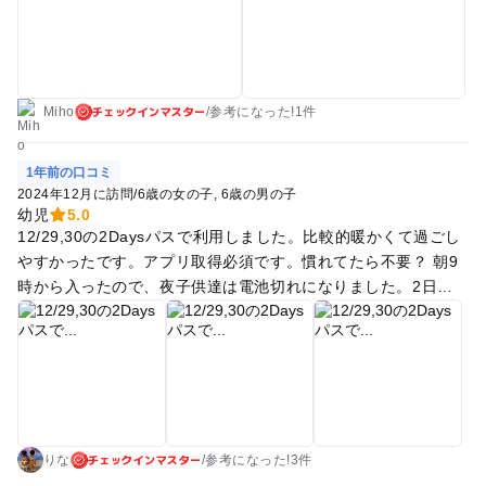
チェックインマスター
Miho
/
参考に
なった!
1件
1年前の口コミ
2024年12月に訪問
/
6歳の女の子
6歳の男の子
幼児
5.0
12/29,30の2Daysパスで利用しました。比較的暖かくて過ごし
やすかったです。アプリ取得必須です。慣れてたら不要？ 朝9
時から入ったので、夜子供達は電池切れになりました。2日目
は途中でホテルに戻って3時間くらい昼寝を入れました(大人も
笑)。 混みやすい所は朝イチの利用が賢い！10時を過ぎるとア
トラクションタウンが突然混み始めます。ファンタジーフォレ
ストも朝イチが1番空いてます。昼前後は予約も埋まってまし
た。 光のファンタジアシティは海のファンタジアが1番気に入
ってました。その他も見たり体験したりで1回は入っても良い
チェックインマスター
エリアだとおもいます。 自転車に乗りたい双子でしたが、1日
りな
/
参考に
なった!
3件
目は予約で一杯だったので2日目入園後すぐ取りに行きまし