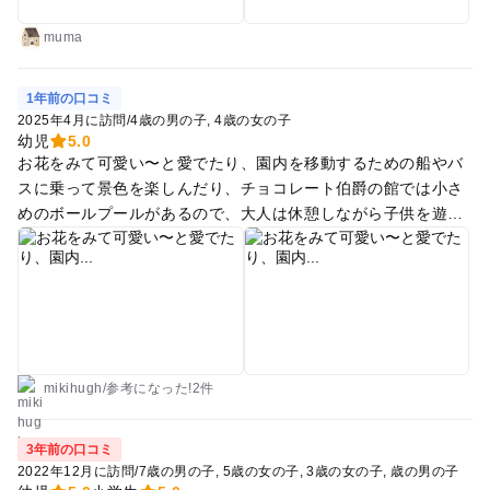
タサイクルは返却時間が早めにあることをご注意！ 専用道路
はなく、通常皆が歩く道を使用します。意外とバス、船と移動
muma
手段はある。ちょっと頑張れば歩きも行ける。アトラクション
目的であれば、並ぶ時間も意外とあることを考慮しつつ判断を
1年前の口コミ
・90センチを超えるか、3歳以上か、など年齢や身長でアトラ
2025年4月に訪問
/
4歳の男の子
4歳の女の子
クションに乗れる乗れないが左右されます。1日で回りたい、
幼児
5.0
など効率よく行きたい場合には、その辺り含めて計画した方が
お花をみて可愛い〜と愛でたり、園内を移動するための船やバ
いいかもしれません。大抵、計画通りに行かなかったりします
スに乗って景色を楽しんだり、チョコレート伯爵の館では小さ
が(＞人＜;) ※分かってはいましたが、ミッフィーの船は90セン
めのボールプールがあるので、大人は休憩しながら子供を遊ば
チ超えていたとしても3歳から、です。 ・ホテルオークラの駐
せたり。ミューズホールの前にボールトスゲームがあるので、
車場は24時間利用可能。歩く距離が少しあります 親子共にとっ
500円で5回ボールを投げて、目標に入れることができれば特
ても良い思い出になりました 少しでも皆さまのお役に立てる事
賞、入れれなくても参加賞が貰える！息子はビギナーズラック
を願って^_^
で1回目で特賞取れました！ちょっとデカ目のクマのぬいぐる
みでした。ミューズホールでは歌劇団や和太鼓のパフォーマン
スも見られるし、屋根もあるので座って休めます。ハウステン
ボスアプリを入れておくとミッフィーのパレードも観られるの
mikihugh
/
参考に
なった!
2件
でとても楽しめます！
3年前の口コミ
2022年12月に訪問
/
7歳の男の子
5歳の女の子
3歳の女の子
歳の男の子