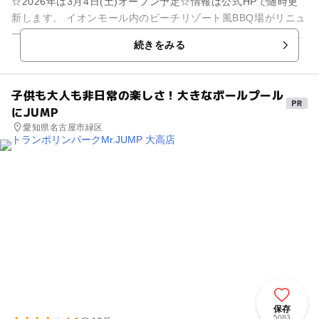
☆2026年は3月4日(土)オープン予定☆情報は公式HPで随時更
新します。 イオンモール内のビーチリゾート風BBQ場がリニュ
ーアル！ソファー席でラグジュアリーなビーチリゾート風BBQ
続きをみる
を。 ...
子供も大人も非日常の楽しさ！大きなボールプール
にJUMP
愛知県名古屋市緑区
保存
5083