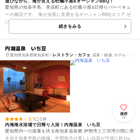
遊びながら、海が見える牡蠣小屋&オーシャンBBQ！
愛知県の知多半島、美浜町にある牡蠣小屋&日帰りバーベキュ
ーの施設です。 海が全面に見渡せるオーシャンBBQエリア ぜ
ひ、みなさまのお好きなところでバーベキューをお楽しみくだ
続きをみる
さい！！！ ...
内海温泉 いち豆
レストラン・カフェ
愛知県知多郡南知多町 /
, 温泉・銭湯, ホテル・旅
館
保存
15
3.7
1件
内海海水浴場で日帰り入浴！内海温泉 いち豆
愛知県内一の湯量を誇る南知多温泉郷 伊勢湾と三河湾の間に突
き出す知多半島の南端。中部地方の美しい白浜が弓状に約1㎞