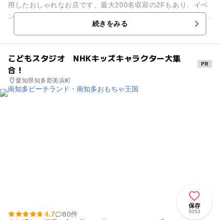
用したおしゃれなお店です。最大200名収容の2Fもあり、イベ
ントもよく開催されます。 1Fのカフェスペースには名古屋の中
続きをみる
心地、子供服のユ...
こどもスタジオ NHKキッズキャラクター大集
合！
愛知県知多郡美浜町
保存
5053
4.7
80件