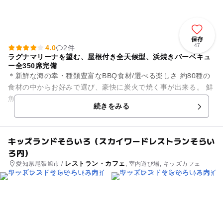
保存
47
4.0
2件
ラグナマリーナを望む、屋根付き全天候型、浜焼きバーベキュ
ー全350席完備
＊新鮮な海の幸・種類豊富なBBQ食材/選べる楽しさ 約80種の
食材の中からお好みで選び、豪快に炭火で焼く事が出来る。 鮮
魚市場に並ぶ約400種の海産物も浜焼きバーベキューで味わう
続きをみる
事が可能。 ...
キッズランドそらいろ（スカイワードレストランそらい
ろ内）
レストラン・カフェ
愛知県尾張旭市 /
, 室内遊び場, キッズカフェ