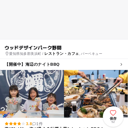
ウッドデザインパーク野間
レストラン・カフェ
愛知県知多郡美浜町 /
, バーベキュー
【開催中】海辺のナイトBBQ
保存
52
3.8
1件