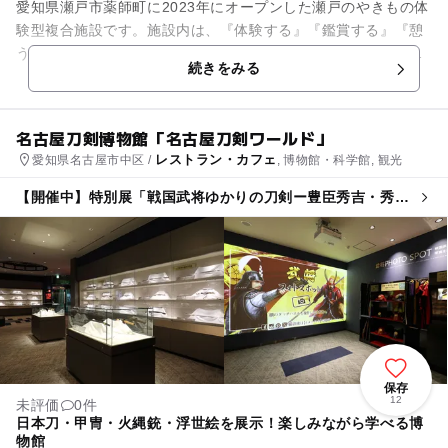
愛知県瀬戸市薬師町に2023年にオープンした瀬戸のやきもの体
験型複合施設です。施設内は、『体験する』『鑑賞する』『憩
う』をテーマに、絵付け体験を通して世界に一つだけのやきも
続きをみる
のづくりができるスペー...
名古屋刀剣博物館「名古屋刀剣ワールド」
レストラン・カフェ
愛知県名古屋市中区 /
, 博物館・科学館, 観光
【開催中】特別展「戦国武将ゆかりの刀剣ー豊臣秀吉・秀長
兄弟ー」
保存
12
未評価
0件
日本刀・甲冑・火縄銃・浮世絵を展示！楽しみながら学べる博
物館