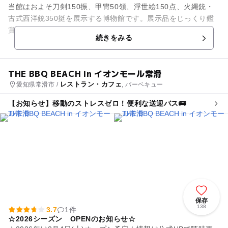
当館はおよそ刀剣150振、甲冑50領、浮世絵150点、火縄銃・
古式西洋銃350挺を展示する博物館です。展示品をじっくり鑑
賞して基礎から学べるほか、体験展示や映像シアター、武将に
続きをみる
なりきって撮影でき...
THE BBQ BEACH in イオンモール常滑
レストラン・カフェ
愛知県常滑市 /
, バーベキュー
【お知らせ】移動のストレスゼロ！便利な送迎バス🚌
保存
138
3.7
1件
☆2026シーズン OPENのお知らせ☆