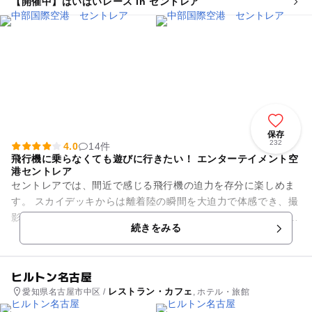
【開催中】はいはいレース in セントレア
保存
232
4.0
14件
飛行機に乗らなくても遊びに行きたい！ エンターテイメント空
港セントレア
セントレアでは、間近で感じる飛行機の迫力を存分に楽しめま
す。 スカイデッキからは離着陸の瞬間を大迫力で体感でき、撮
影スポットとしても人気。 屋内では「フライト・オブ・ドリー
続きをみる
ムズ」で本物のボー...
ヒルトン名古屋
レストラン・カフェ
愛知県名古屋市中区 /
, ホテル・旅館