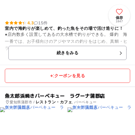
保存
1847
4.3
15件
室内で海釣りが楽しめて、釣った魚をその場で活け造りに！
●店内数多く設置してあるの大水槽で釣りができる。 爆釣 海
一番では、お子様向けのアジやマスの釣りをはじめ、真鯛・ヒ
ラメ・イサキ・シマアジ・カワハギ・ハタ・ウマズラハギ・カ
続きをみる
ジカ・アイナメ・石...
クーポンを見る
魚太郎浜焼きバーベキュー ラグーナ蒲郡店
レストラン・カフェ
愛知県蒲郡市 /
, バーベキュー