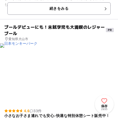
も続く「内海海水浴場千鳥ヶ浜」を中心に、数多くの海浜を目
続きをみる
前に内海温泉は位置する...
プールデビューにも！未就学児も大満喫のレジャー
プール
愛知県犬山市
保存
2935
4.6
33件
小さなお子さま連れでも安心♪快適な特別休憩シート販売中！