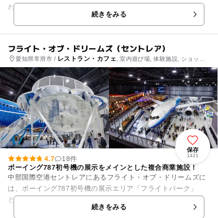
わせて体を動かすなど、バラエティ番組で人気のアクティビテ
続きをみる
ィが楽しめる「...
フライト・オブ・ドリームズ（セントレア）
レストラン・カフェ
愛知県常滑市 /
, 室内遊び場, 体験施設, ショッピ
ング
保存
1421
4.7
18件
ボーイング787初号機の展示をメインとした複合商業施設！
中部国際空港セントレアにあるフライト・オブ・ドリームズに
は、ボーイング787初号機の展示エリア「フライトパーク」
と、ボーイング創業の街シアトルをテーマとした商業エリア
続きをみる
「シアトルテラス」の２つのエ...