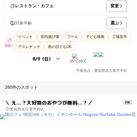
変更
レストラン・カフェ
選ぶ
対象年齢
イベント
室内遊び場
プール
子ども映画
工場見学
注目！
アスレチック
雨の日でもOK
35°C
26°C
予報地点：愛知県名古屋市中区
280件のスポット
＼ え…？大好物のおやつが無料…？／
愛知県名古屋市西区