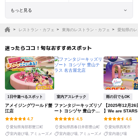
もっと見る
室内遊び場
遊園地
レストラン・カフェ
東海のレストラン・カフェ
愛知県のレ
テーマパーク
動物園
迷ったらココ！旬なおすすめスポット
サファリパーク
植物園・フラワーパー
ク
キャンプ場
バーベキュー
釣り
自然景観
1日中遊べるスポット
室内アスレチック
雨の日でもOK
アメイジングワールド蟹
ファンタジーキッズリゾ
【2025年12月26
いちご狩り
農業体験
江店
ート ヨシヅヤ 豊山テラ
】We are STAR
ス 名古屋北店
ャオ店
4.7
4.5
4.6
潮干狩り
社会見学
愛知県海部郡蟹江町
愛知県西春日井郡豊山町
愛知県西尾市
室内遊び場
アミューズメ
室内遊び場
アミューズメ
室内遊び場