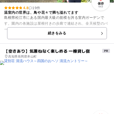
保存
643
4.8
19件
温室内の世界は、鳥や花々で満ち溢れてます
島根県松江市にある国内最大級の規模を誇る室内ガーデンで
す。園内の各施設は屋根付きの歩廊で連結され、全天候型のパ
ークとなっています。一年を通して、ベゴニア、フクシアが満
続きをみる
開の花を咲かせます。鳥の温室...
【空きあり】気兼ねなく楽しめる 一棟貸し宿
高知県長岡郡本山町