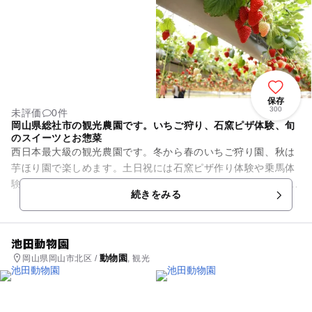
保存
300
未評価
0件
岡山県総社市の観光農園です。いちご狩り、石窯ピザ体験、旬
のスイーツとお惣菜
西日本最大級の観光農園です。冬から春のいちご狩り園、秋は
芋ほり園で楽しめます。土日祝には石窯ピザ作り体験や乗馬体
験もございます。 岡山県内各地からの直送産品が並ぶ、農産物
続きをみる
直売所は安心・新鮮...
池田動物園
動物園
岡山県岡山市北区 /
, 観光