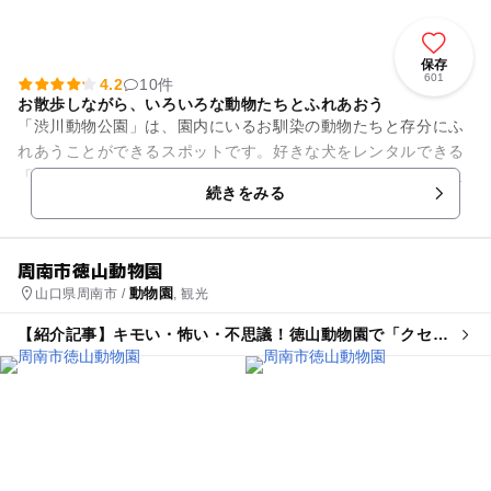
保存
601
4.2
10件
お散歩しながら、いろいろな動物たちとふれあおう
「渋川動物公園」は、園内にいるお馴染の動物たちと存分にふ
れあうことができるスポットです。好きな犬をレンタルできる
「一日ペット」も家族連れに大好評。緑いっぱいの園内で、ペ
続きをみる
ットとのふれあいを体験する...
周南市徳山動物園
動物園
山口県周南市 /
, 観光
【紹介記事】キモい・怖い・不思議！徳山動物園で「クセが
すごいいきもの展」が開幕