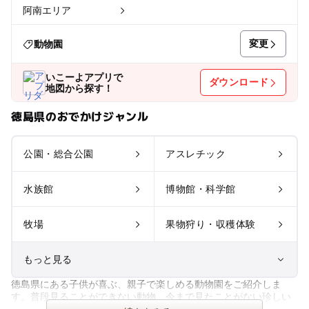
阿南エリア
変更
動物園
いこーよアプリで
ダウンロード
地図から探す！
徳島県のおでかけジャンル
公園・総合公園
アスレチック
水族館
博物館・科学館
牧場
果物狩り・収穫体験
もっと見る
徳島県にある子供が喜ぶ、親子で楽しめる動物園をご紹介しま
室内遊び場
遊園地
す。普段見ることができない動物、今まで見たことがない珍しい