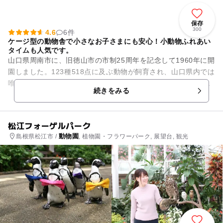
保存
300
4.6
6件
ケージ型の動物舎で小さなお子さまにも安心！小動物ふれあい
タイムも人気です。
山口県周南市に、旧徳山市の市制25周年を記念して1960年に開
園しました。123種518点に及ぶ動物が飼育され、山口県内では
唯一の本格的な動物園です。園内には、主にケージ型の動物舎
続きをみる
が隣接して並ん...
松江フォーゲルパーク
動物園
島根県松江市 /
, 植物園・フラワーパーク, 展望台, 観光