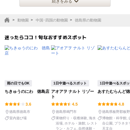
動物達を間近で見られるほか、エ
続きをみる
テーマパーク
動物園
動物園
中国･四国の動物園
徳島県の動物園
サファリパーク
植物園・フラワーパー
ク
迷ったらココ！旬なおすすめスポット
キャンプ場
バーベキュー
釣り
自然景観
いちご狩り
農業体験
雨の日でもOK
1日中遊べるスポット
1日中遊べるスポッ
潮干狩り
社会見学
ちきゅうのにわ 徳島店
アオアヲ ナルト リゾー
あすたむらんど徳
ト
工場見学
体験施設
3.6
4.5
4.8
徳島県徳島市
徳島県鳴門市
徳島県板野郡板野
展望台
美術館
室内遊び場
果物狩り・収穫体験
海水
博物館・科学館
浴場
ホテル・旅館
レスト
合公園
プラネタ
ラン・カフェ
自然体験・
天文台