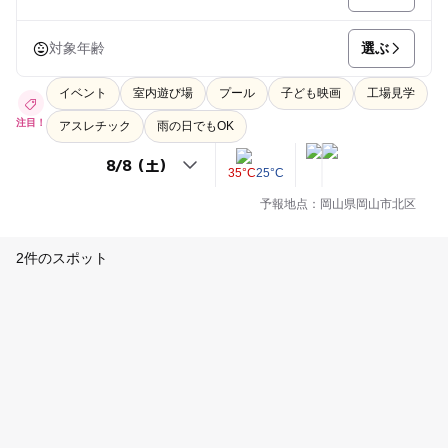
選ぶ
対象年齢
イベント
室内遊び場
プール
子ども映画
工場見学
注目！
アスレチック
雨の日でもOK
35°C
25°C
予報地点：岡山県岡山市北区
2件のスポット