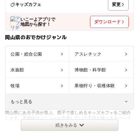
変更
キッズカフェ
いこーよアプリで
ダウンロード
地図から探す！
岡山県のおでかけジャンル
公園・総合公園
アスレチック
水族館
博物館・科学館
牧場
果物狩り・収穫体験
もっと見る
岡山県にある子供が喜ぶ、親子で楽しめるキッズカフェをご紹介
室内遊び場
遊園地
します。子供向けメニューが充実していて子供が遊べるスペース
もあるので、子連れランチや雨
続きをみる
テーマパーク
動物園