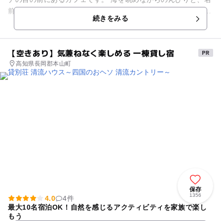
前の通りスロウな時を過ごせます。 客席はゆったり座れるソフ
続きをみる
ァ席、趣あ...
【空きあり】気兼ねなく楽しめる 一棟貸し宿
高知県長岡郡本山町
保存
1356
4.0
4件
最大10名宿泊OK！自然を感じるアクティビティを家族で楽し
もう