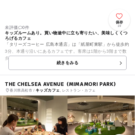
保存
19
未評価
0件
キッズルームあり。買い物途中に立ち寄りたい、美味しくくつ
ろげるカフェ
「タリーズコーヒー 広島本通店」は「紙屋町東駅」から徒歩約
3分、本通り沿いにあるカフェです。客席は1階から3階まで数
多くあり、のんびりとくつろげます。3階には小さなお子さん
続きをみる
向けのキッズルームを設...
THE CHELSEA AVENUE（MIMAMORI PARK）
キッズカフェ
香川県高松市 /
, レストラン・カフェ