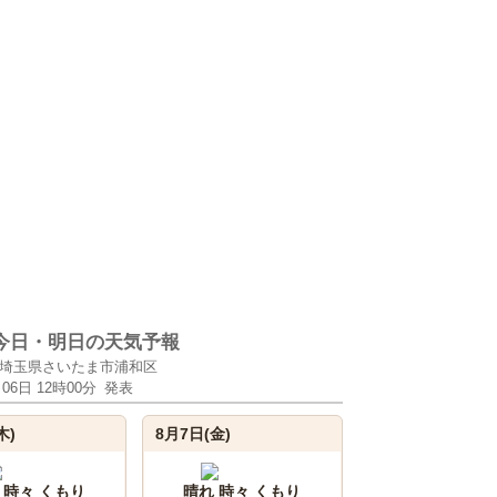
今日・明日の天気予報
埼玉県さいたま市浦和区
月06日 12時00分
発表
木)
8月7日(金)
 時々 くもり
晴れ 時々 くもり