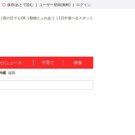
保存/あとで読む
ユーザー登録(無料)
ログイン
雨の日でもOK
動物とふれあう
1日中遊べるスポット
かけニュース
子育て
特集
沖縄
福岡