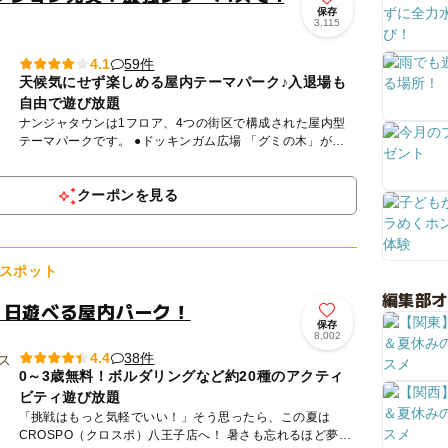
保存
3,115
59件
4.1
天候気にせず楽しめる屋内テーマパーク♪入退場も
自由で遊び放題
ナンジャタウンは1フロア、4つの街区で構成された屋内型
テーマパークです。 ●ドッキンガム広場 「グミの木」がシ
ンボルの、絵本の世界のような街。 街歩きのアトラクシ
ョ...
クーポンを見る
スポット
編集部
1日遊べる屋内パーク！
保存
8,002
38件
4.4
0～3歳無料！ボルダリングなど約20種のアクティ
ビティ遊び放題
「挑戦はもっと気軽でいい！」そう思ったら、この夏は
CROSPO（クロスポ）八王子店へ！ 暑さも忘れるほど夢中