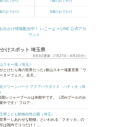
歳のおでかけ
7歳のおでかけ
歳のおでかけ
9歳のおでかけ
かけスポット 埼玉県
8月3日更新（7月27日～8月2日分）
山スキー場（埼玉）
がとけたら海の世界だった♪狭山スキー場夏営業「ウ
ーターフェス」 全天...
谷グリーンパーク アクアパラダイス・パティオ（埼
）
1階レジャープールは休館中です。（25mプールのみ
業中です） フロア...
玉県こども動物自然公園（埼玉）
世界一しあわせな動物」といわれる「クオッカ」の
示は国内でココだけ！ ...