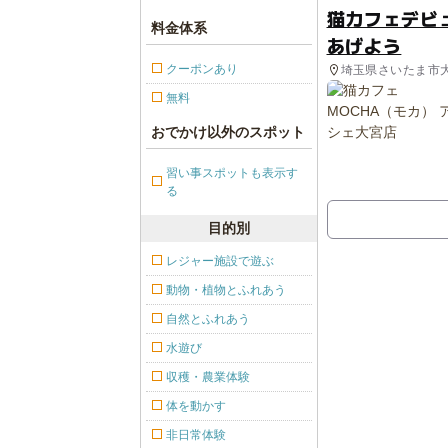
猫カフェデビ
料金体系
あげよう
クーポンあり
埼玉県さいたま市
無料
おでかけ以外のスポット
習い事スポットも表示す
る
目的別
レジャー施設で遊ぶ
動物・植物とふれあう
自然とふれあう
水遊び
収穫・農業体験
体を動かす
非日常体験