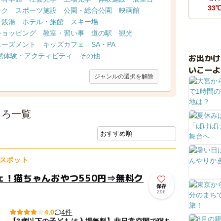
33
ック
スポーツ施設
公園・総合公園
映画館
・銭湯
ホテル・旅館
スキー場
ショッピング
教室・習い事
道の駅
観光
ューズメント
キッズカフェ
SA・PA
然体験・アクティビティ
その他
お出か
いこーよ
ジャンルの選択を解除
ころ一覧
スポット
ェ！猫ちゃんおやつ550円⇒無料ク
保存
296
4件
4.0