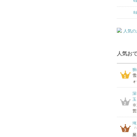
6
8
人気おで
狭
雪
1
ォ
深
玉
2
※
営
埼
「
3
展