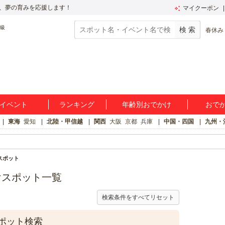
、夢の育みを応援します！
マイクーポン
春休み
イベント
ランキング
年齢別おでかけ
おで
東海
愛知
北陸・甲信越
関西
大阪
京都
兵庫
中国・四国
九州・
スポット
けスポット一覧
検索条件をすべてリセット
ポット検索