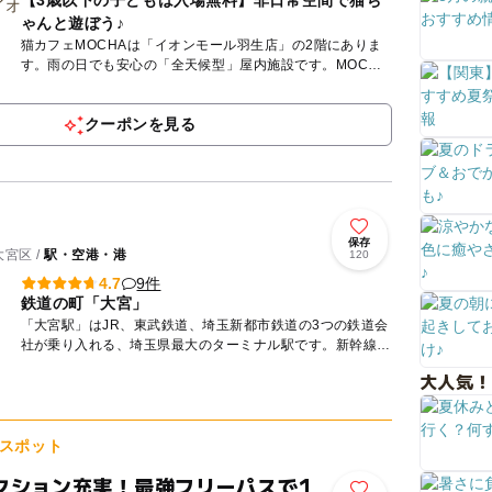
【3歳以下の子どもは入場無料】非日常空間で猫ち
ゃんと遊ぼう♪
猫カフェMOCHAは「イオンモール羽生店」の2階にありま
す。雨の日でも安心の「全天候型」屋内施設です。MOCHA
が目指しているのは、人も、猫も、その時にいちばん幸せな
ことがで...
クーポンを見る
保存
宮区 /
駅・空港・港
120
9件
4.7
鉄道の町「大宮」
「大宮駅」はJR、東武鉄道、埼玉新都市鉄道の3つの鉄道会
社が乗り入れる、埼玉県最大のターミナル駅です。新幹線、
在来線はもちろん、ホリデー快速富士山、スーパービュー踊
大人気！
り子号、あ...
スポット
クション充実！最強フリーパスで1