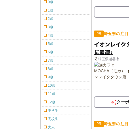
0歳
1歳
2歳
3歳
埼玉県の注目
PR
4歳
イオンレイクタ
5歳
に最適♪
6歳
埼玉県越谷市
7歳
8歳
9歳
10歳
11歳
クー
12歳
中学生
高校生
埼玉県の注目
PR
大人