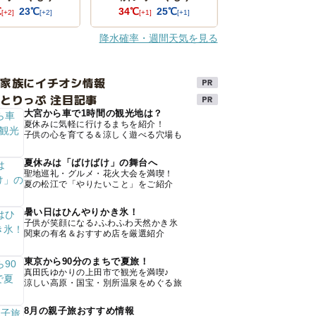
℃
23℃
34℃
25℃
[+2]
[+2]
[+1]
[+1]
降水確率・週間天気を見る
け家族にイチオシ情報
とりっぷ 注目記事
大宮から車で1時間の観光地は？
夏休みに気軽に行けるまちを紹介！
子供の心を育てる＆涼しく遊べる穴場も
夏休みは「ばけばけ」の舞台へ
聖地巡礼・グルメ・花火大会を満喫！
夏の松江で「やりたいこと」をご紹介
暑い日はひんやりかき氷！
子供が笑顔になる♪ふわふわ天然かき氷
関東の有名＆おすすめ店を厳選紹介
東京から90分のまちで夏旅！
真田氏ゆかりの上田市で観光を満喫♪
涼しい高原・国宝・別所温泉をめぐる旅
8月の親子旅おすすめ情報