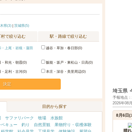
木県(3)
|
茨城県(5)
町村で絞り込む
駅・路線で絞り込む
和・上尾・岩槻・蓮田
越谷・草加・春日部(0)
・和光・朝霞(0)
飯能・坂戸・東松山・日高(0)
・足利・古河(0)
本庄・深谷・美里周辺(0)
決定
埼玉県
予報地点：
2026年08
目的から探す
8月6日(
園
サファリパーク
牧場
水族館
ーベキュー
釣り
自然景観
果物狩り・収穫体験
晴れ
・科学館
社会見学
工場見学
体験施設
展望台