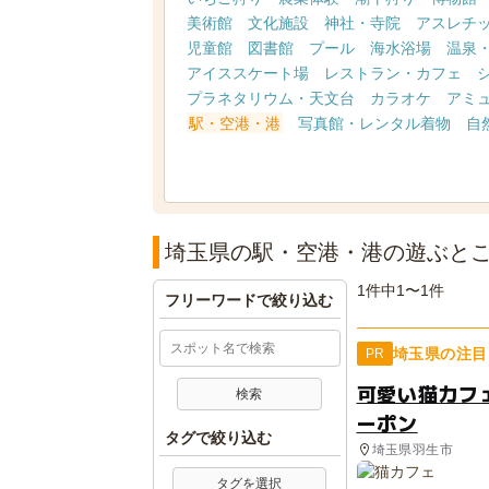
美術館
文化施設
神社・寺院
アスレチ
児童館
図書館
プール
海水浴場
温泉
アイススケート場
レストラン・カフェ
プラネタリウム・天文台
カラオケ
アミ
駅・空港・港
写真館・レンタル着物
自
埼玉県の駅・空港・港の遊ぶと
1件中1〜1件
フリーワードで絞り込む
埼玉県の注目
PR
可愛い猫カフ
ーポン
タグで絞り込む
埼玉県羽生市
タグを選択