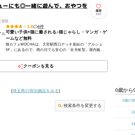
ューにも◎一緒に遊んで、おやつを
保存
680
大宮区
4件
3.8
可愛い子供×猫に癒される♪猫じゃらし・マンガ・ゲ
ームなど無料
猫カフェMOCHAは、大宮駅西口デッキ直結の「アルシェ
5F」にあるので、雨の日でも安心の「全天候型」屋内施設
です☆6歳のお子さんから楽しめますので、猫カフェデビュ
ーにもピッタ...
クーポンを見る
0歳から
[
埼玉県の宿泊施設をみる
]
0歳の
検索条件を変更する
2
4