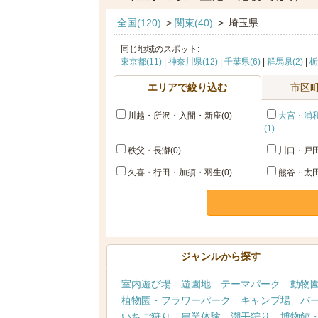
全国(120)
>
関東(40)
>
埼玉県
同じ地域のスポット:
東京都(11)
|
神奈川県(12)
|
千葉県(6)
|
群馬県(2)
|
栃
エリアで絞り込む
市区
川越・所沢・入間・新座(0)
大宮・浦
(1)
秩父・長瀞(0)
川口・戸田
久喜・行田・加須・羽生(0)
熊谷・太田
ジャンルから探す
室内遊び場
遊園地
テーマパーク
動物
植物園・フラワーパーク
キャンプ場
バ
いちご狩り
農業体験
潮干狩り
博物館