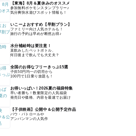
【東海】8月＆夏休みのオススメ
参加無料ポケモンスタンプラリー♪
気分爽快水遊びスポット情報も！
いこーよおすすめ【早割プラン】
ファミリー向け人気ホテルも！
旅行の予約は早めが断然お得♪
水分補給時は要注意！
直飲みしたペットボトル、
何日後まで飲んでも大丈夫？
全国のお得なフリーきっぷ15選
子供50円均一の切符から
100円で1日乗り放題も！
お得いっぱい！2026夏の福袋特集
早い者勝ち！数量限定の人気福袋
発売日や価格、内容を最速でお届け
【子供映画】公開中＆公開予定作品
パウ・パトロールや
アンパンマンの人気作