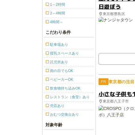
1～2時間
日遊ぼう
2～4時間
東京都豊島区
4時間～
こだわり条件
駐車場あり
授乳スペースあり
託児所あり
雨の日でもOK
ベビーカーOK
東京都の注目
PR
飲食物持ち込みOK
小さな子供も
レストラン（食堂）あり
東京都八王子市
売店あり
おむつ交換台あり
対象年齢