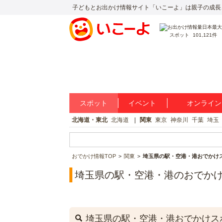
子どもとお出かけ情報サイト「いこーよ」は親子の成長
スポット
101,121件
スポット
イベント
オンライン
北海道・東北
北海道
関東
東京
神奈川
千葉
埼玉
おでかけ情報TOP
関東
埼玉県の駅・空港・港おでかけ
埼玉県の駅・空港・港のおでか
埼玉県の駅・空港・港おでかけス