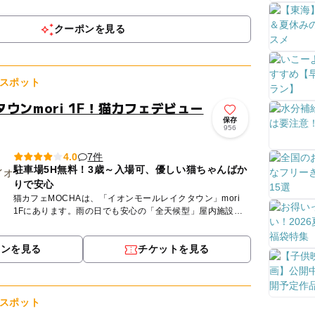
になれる、家族みんながヒーローになれる体験がここにあり
ます。 ...
クーポンを見る
スポット
ウンmori 1F！猫カフェデビュー
保存
956
7件
4.0
駐車場5H無料！3歳～入場可、優しい猫ちゃんばか
りで安心
猫カフェMOCHAは、「イオンモールレイクタウン」mori
1Fにあります。雨の日でも安心の「全天候型」屋内施設で
す。MOCHAが目指しているのは、人も、猫も、その時にい
ちば...
ポンを見る
チケットを見る
スポット