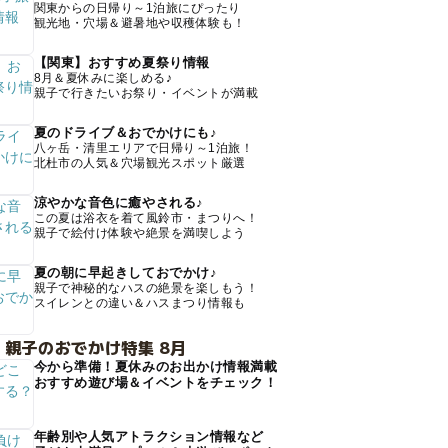
関東からの日帰り～1泊旅にぴったり
観光地・穴場＆避暑地や収穫体験も！
【関東】おすすめ夏祭り情報
8月＆夏休みに楽しめる♪
親子で行きたいお祭り・イベントが満載
夏のドライブ＆おでかけにも♪
八ヶ岳・清里エリアで日帰り～1泊旅！
北杜市の人気＆穴場観光スポット厳選
涼やかな音色に癒やされる♪
この夏は浴衣を着て風鈴市・まつりへ！
親子で絵付け体験や絶景を満喫しよう
夏の朝に早起きしておでかけ♪
親子で神秘的なハスの絶景を楽しもう！
スイレンとの違い＆ハスまつり情報も
 親子のおでかけ特集 8月
今から準備！夏休みのお出かけ情報満載
おすすめ遊び場＆イベントをチェック！
年齢別や人気アトラクション情報など